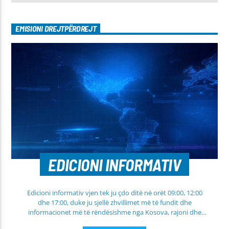
EMISIONI DREJTPËRDREJT
EDICIONI INFORMATIV
Edicioni informativ vjen tek ju çdo ditë në orët 09:00, 12:00
dhe 17:00, duke ju sjellë zhvillimet më të fundit dhe
informacionet më të rëndësishme nga Kosova, rajoni dhe
bota. Në këtë edicion do të gjeni lajme të përditësuara nga