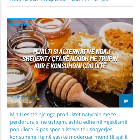
SHËNDETËSI
MJALTI SI ALTERNATIVË NDAJ
SHEQERIT/ ÇFARË NDODH ME TRUPIN
KUR E KONSUMONI ÇDO DITË
Kushtrim Guraj
20 MAJ, 2026
Mjalti është një nga produktet natyrale më të
përdorura si në ushqim, ashtu edhe në mjekësinë
popullore. Sipas specialistëve të ushqyerjes,
konsumimi i tij në sasi të moderuar mund të sjellë