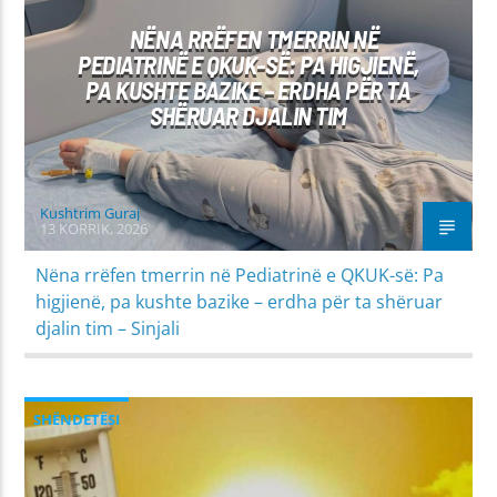
NËNA RRËFEN TMERRIN NË
PEDIATRINË E QKUK-SË: PA HIGJIENË,
PA KUSHTE BAZIKE – ERDHA PËR TA
SHËRUAR DJALIN TIM
Kushtrim Guraj
13 KORRIK, 2026
Nëna rrëfen tmerrin në Pediatrinë e QKUK-së: Pa
higjienë, pa kushte bazike – erdha për ta shëruar
djalin tim – Sinjali
SHËNDETËSI