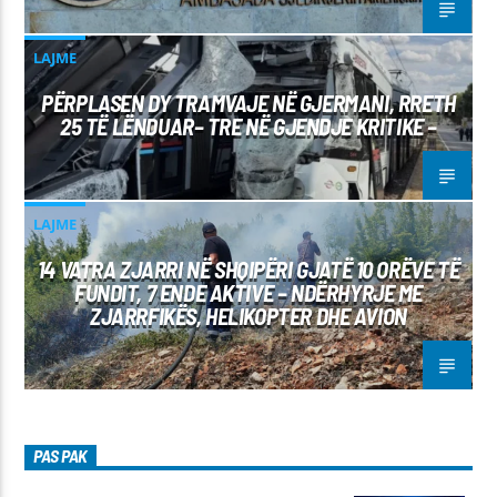
LAJME
PËRPLASEN DY TRAMVAJE NË GJERMANI, RRETH
25 TË LËNDUAR– TRE NË GJENDJE KRITIKE –
LAJME
14 VATRA ZJARRI NË SHQIPËRI GJATË 10 ORËVE TË
FUNDIT, 7 ENDE AKTIVE – NDËRHYRJE ME
ZJARRFIKËS, HELIKOPTER DHE AVION
PAS PAK