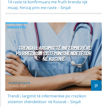
14 raste të konfirmuara me fruth brenda një
muaji, Ferizaj prin me raste – Sinjali
SHËNDETËSI
TRENDI I LARGIMIT TË INFERMIERËVE
PO RREZIKON SISTEMIN SHËNDETËSOR
NË KOSOVË
Kushtrim Guraj
12 MAJ, 2026
Trendi i largimit të infermierëve po rrezikon
sistemin shëndetësor në Kosovë – Sinjali