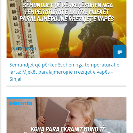
SËMUNDJET QË PËRKEQËSOHEN NGA
TEMPERATURAT E LARTA: MJEKËT
PARALAJMËROJNË RREZIQET E VAPËS
Kushtrim Guraj
3 KORRIK, 2026
Sëmundjet që përkeqësohen nga temperaturat e
larta: Mjekët paralajmërojnë rreziqet e vapës –
Sinjali
SHËNDETËSI
KOHA PARA EKRANIT MUND TË