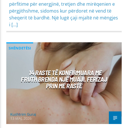
përfitime për energjinë, tretjen dhe mirëqenien e
përgjithshme, sidomos kur përdoret në vend të
sheqerit të bardhë. Një lugë çaji mjaltë në mëngjes
i […]
SHËNDETËSI
14 RASTE TË KONFIRMUARA ME
FRUTH BRENDA NJË MUAJI, FERIZAJ
PRIN ME RASTE
Kushtrim Guraj
13 MAJ, 2026