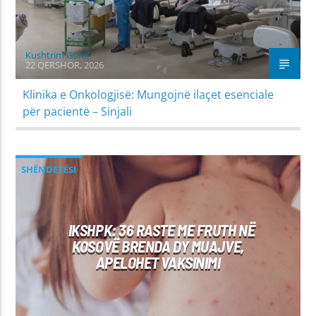
Kushtrim Guraj
22 QERSHOR, 2026
Klinika e Onkologjisë: Mungojnë ilaçet esenciale
për pacientë – Sinjali
SHËNDETËSI
IKSHPK: 36 RASTE ME FRUTH NË
KOSOVË BRENDA DY MUAJVE,
APELOHET VAKSINIMI