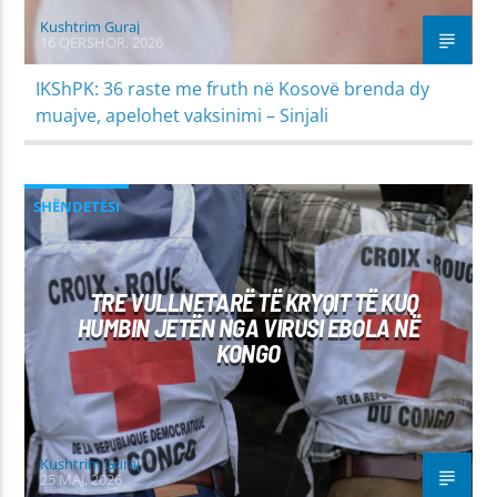
Kushtrim Guraj
16 QERSHOR, 2026
IKShPK: 36 raste me fruth në Kosovë brenda dy
muajve, apelohet vaksinimi – Sinjali
SHËNDETËSI
TRE VULLNETARË TË KRYQIT TË KUQ
HUMBIN JETËN NGA VIRUSI EBOLA NË
KONGO
Kushtrim Guraj
25 MAJ, 2026