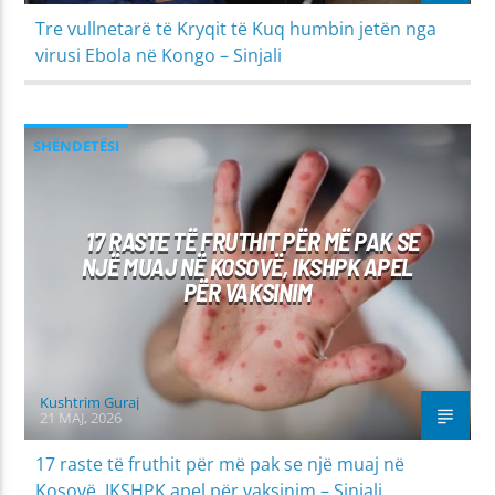
Tre vullnetarë të Kryqit të Kuq humbin jetën nga
virusi Ebola në Kongo – Sinjali
SHËNDETËSI
17 RASTE TË FRUTHIT PËR MË PAK SE
NJË MUAJ NË KOSOVË, IKSHPK APEL
PËR VAKSINIM
Kushtrim Guraj
21 MAJ, 2026
17 raste të fruthit për më pak se një muaj në
Kosovë, IKSHPK apel për vaksinim – Sinjali