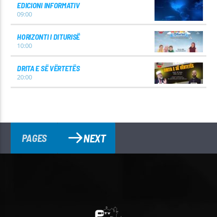
EDICIONI INFORMATIV
09:00
HORIZONTI I DITURISË
10:00
DRITA E SË VËRTETËS
20:00
NEXT
PAGES