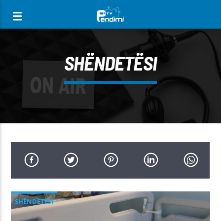
[There are no radio stations in the database]
SHËNDETËSI
SHËNDETËSI