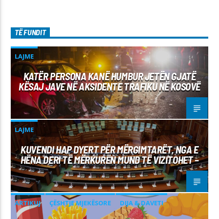
TË FUNDIT
LAJME
KATËR PERSONA KANË HUMBUR JETËN GJATË
KËSAJ JAVE NË AKSIDENTE TRAFIKU NË KOSOVË
LAJME
KUVENDI HAP DYERT PËR MËRGIMTARËT, NGA E
HËNA DERI TË MËRKURËN MUND TË VIZITOHET –
ARTIKUJ
ÇËSHTJE MJEKËSORE
DIJA & DAVETI