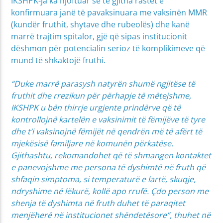
IKSHPK-ja ka njoftuar se të gjitha rastet e
konfirmuara janë të pavaksinuara me vaksinën MMR
(kundër fruthit, shytave dhe rubeolës) dhe kanë
marrë trajtim spitalor, gjë që sipas institucionit
dëshmon për potencialin serioz të komplikimeve që
mund të shkaktojë fruthi.
“Duke marrë parasysh natyrën shumë ngjitëse të
fruthit dhe rrezikun për përhapje të mëtejshme,
IKSHPK u bën thirrje urgjente prindërve që të
kontrollojnë kartelën e vaksinimit të fëmijëve të tyre
dhe t’i vaksinojnë fëmijët në qendrën më të afërt të
mjekësisë familjare në komunën përkatëse.
Gjithashtu, rekomandohet që të shmangen kontaktet
e panevojshme me persona të dyshimtë në fruth që
shfaqin simptoma, si temperaturë e lartë, skuqje,
ndryshime në lëkurë, kollë apo rrufë. Çdo person me
shenja të dyshimta në fruth duhet të paraqitet
menjëherë në institucionet shëndetësore”, thuhet në