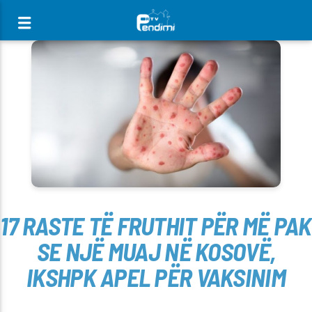
[There are no radio stations in the database]
17 RASTE TË FRUTHIT PËR MË PAK
SE NJË MUAJ NË KOSOVË,
IKSHPK APEL PËR VAKSINIM