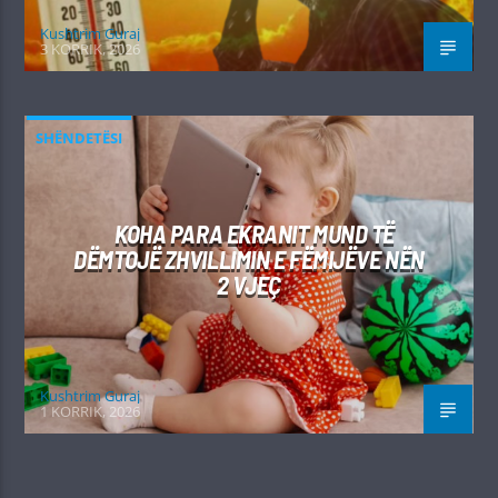
Kushtrim Guraj
3 KORRIK, 2026
SHËNDETËSI
KOHA PARA EKRANIT MUND TË
DËMTOJË ZHVILLIMIN E FËMIJËVE NËN
2 VJEÇ
Kushtrim Guraj
1 KORRIK, 2026