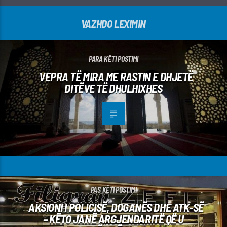
VAZHDO LEXIMIN
PARA KËTI POSTIMI
VEPRA TË MIRA ME RASTIN E DHJETË
DITËVE TË DHULHIXHES
PAS KËTI POSTIMI
AKSIONI I POLICISË, DOGANËS DHE ATK-SË
– KËTO JANË ARGJENDARITË QË U