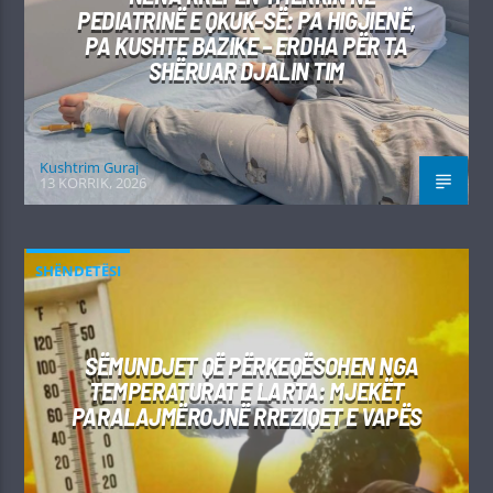
PEDIATRINË E QKUK-SË: PA HIGJIENË,
PA KUSHTE BAZIKE – ERDHA PËR TA
SHËRUAR DJALIN TIM
Kushtrim Guraj
13 KORRIK, 2026
SHËNDETËSI
SËMUNDJET QË PËRKEQËSOHEN NGA
TEMPERATURAT E LARTA: MJEKËT
PARALAJMËROJNË RREZIQET E VAPËS