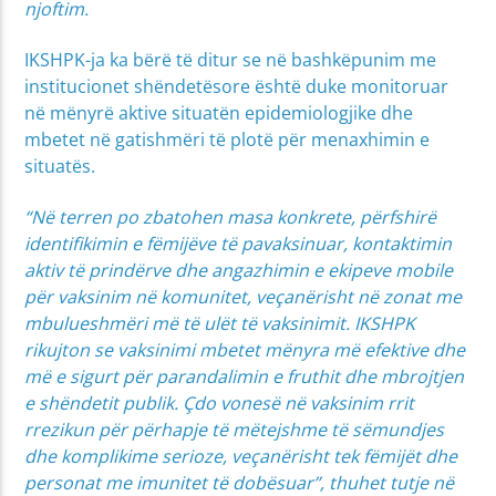
njoftim.
IKSHPK-ja ka bërë të ditur se në bashkëpunim me
institucionet shëndetësore është duke monitoruar
në mënyrë aktive situatën epidemiologjike dhe
mbetet në gatishmëri të plotë për menaxhimin e
situatës.
“Në terren po zbatohen masa konkrete, përfshirë
identifikimin e fëmijëve të pavaksinuar, kontaktimin
aktiv të prindërve dhe angazhimin e ekipeve mobile
për vaksinim në komunitet, veçanërisht në zonat me
mbulueshmëri më të ulët të vaksinimit. IKSHPK
rikujton se vaksinimi mbetet mënyra më efektive dhe
më e sigurt për parandalimin e fruthit dhe mbrojtjen
e shëndetit publik. Çdo vonesë në vaksinim rrit
rrezikun për përhapje të mëtejshme të sëmundjes
dhe komplikime serioze, veçanërisht tek fëmijët dhe
personat me imunitet të dobësuar”, thuhet tutje në