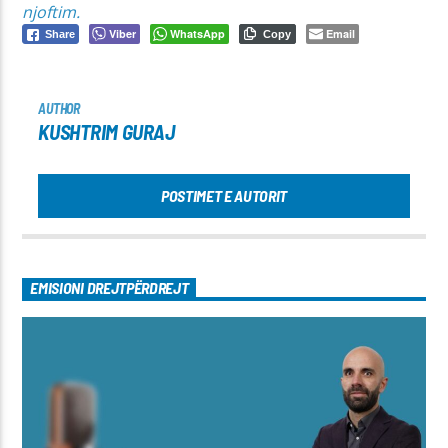
njoftim.
Viber
WhatsApp
Email
Share
Copy
AUTHOR
KUSHTRIM GURAJ
POSTIMET E AUTORIT
EMISIONI DREJTPËRDREJT