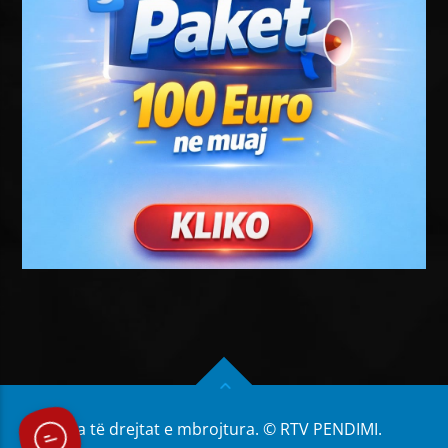
Të gjitha të drejtat e mbrojtura. © RTV PENDIMI.