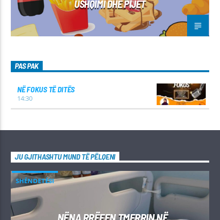
USHQIMI DHE PIJET
PAS PAK
NË FOKUS TË DITËS
14:30
JU GJITHASHTU MUND TË PËLQENI
SHËNDETËSI
NËNA RRËFEN TMERRIN NË