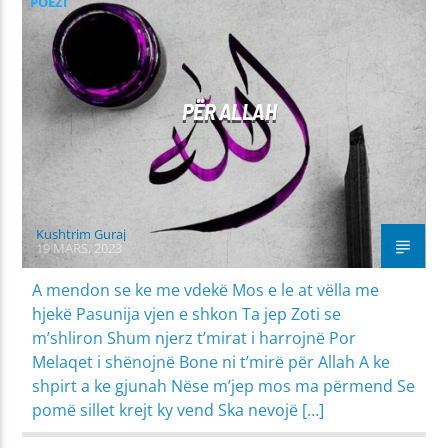
POEZI
PËR ALLAH
Kushtrim Guraj
19 MARS, 2023
A mendon se ke me vdekë Mos e le at vëlla me
hjekë Pasunija vjen e shkon Ta jep Zoti se
m’shliron Shum njerz t’mirat i harrojnë Por
Melaqet i shënojnë Bone ni t’mirë për Allah A ke
shpirt a ke gjunah Nëse m’jep mos ma përmend Se
pomë sillet krejt ky vend Ska nevojë […]