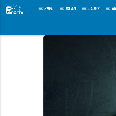
KREU
ISLAM
LAJME
AR
[There are no radio stations in the database]