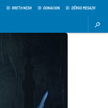
A
RRETH NESH
DONACION
DËRGO MESAZH