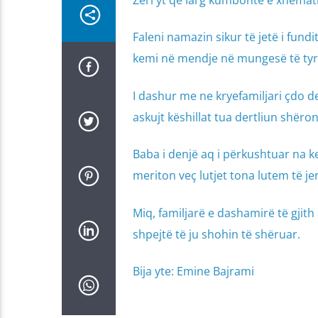
Zëri yt që larg kumbonte e xhematin 
Faleni namazin sikur të jetë i fundi
kemi në mendje në mungesë të tyre
I dashur me ne kryefamiljari çdo de
askujt këshillat tua dertliun shëron
Baba i denjë aq i përkushtuar na ke
meriton veç lutjet tona lutem të j
Miq, familjarë e dashamirë të gjit
shpejtë të ju shohin të shëruar.
Bija yte: Emine Bajrami