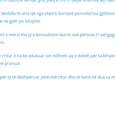
e tubonte fëmijë, gra, pleq e rini ti i jepje xhamisë aq hijes
t këshilla të arta që nga shpirti burojnë porositë tua gjithmo
 ne gjith po lotojmë.
rt e mërzi me ty e konsultonin kurrë nuk përtove t’i përgjig
in.
 rritur e na ke edukuar sot ndihem aq e dobët për ta kthyer
enë pranuar.
h për ty të dëshpëruar janë mërzitur dhe të kanë në dua sa 