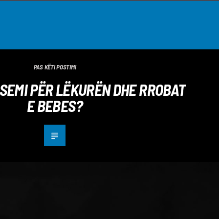
PAS KËTI POSTIMI
ESEMI PËR LËKURËN DHE RROBAT
E BEBES?