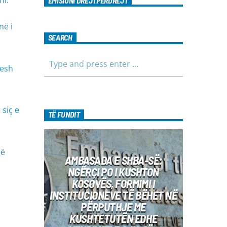
hi.
EMISIONI DREJTPËRDREJT
në i
SEARCH
jesh
 siç e
TË FUNDIT
më
AMBASADA E SHBA-SË:
NGËRÇI PO I KUSHTON
KOSOVËS, FORMIMI I
INSTITUCIONEVE TË BËHET NË
PËRPUTHJE ME
KUSHTETUTËN EDHE