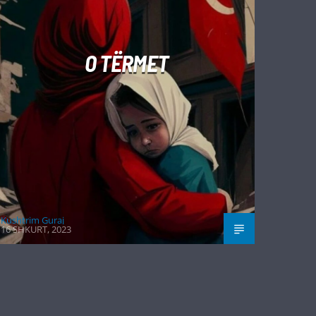
O TËRMET
Kushtrim Guraj
16 SHKURT, 2023