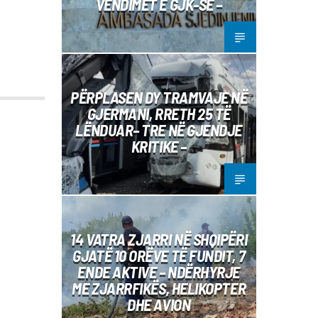
VENDIMET E GJK-SË –
PËRPLASEN DY TRAMVAJE NË
GJERMANI, RRETH 25 TË
LËNDUAR– TRE NË GJENDJE
KRITIKE –
14 VATRA ZJARRI NË SHQIPËRI
GJATË 10 ORËVE TË FUNDIT, 7
ENDE AKTIVE – NDËRHYRJE
ME ZJARRFIKËS, HELIKOPTER
DHE AVION