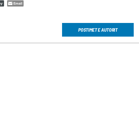
Email
py
POSTIMET E AUTORIT