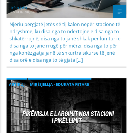
Irfan Jahiu
15 KORRIK, 2026
Njeriu përgjatë jetës së tij kalon nëpër stacione të
ndryshme, ku disa nga to ndërtojnë e disa nga to
shkatërrojnë, disa nga to janë shkak për lumturi e
disa nga to janë rrugë për mërzi, disa nga to për
nga kohëzgjatja janë të shkurtra sikurse të jenë
disa orë e disa nga to të gjata […]
ARTIKUJ
MIRËSJELLJA - EDUKATA FETARE
PROBLEME SHPIRTËRORE & SHOQËRORE
PIKËNISJA E LARGIMIT NGA STACIONI
I PIKËLLIMIT