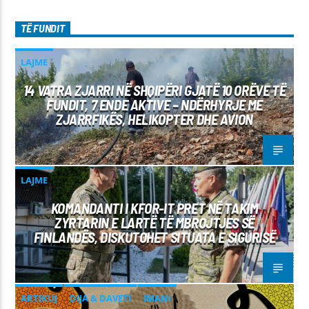
TË FUNDIT
LAJME
14 VATRA ZJARRI NË SHQIPËRI GJATË 10 ORËVE TË
FUNDIT, 7 ENDE AKTIVE – NDËRHYRJE ME
ZJARRFIKËS, HELIKOPTER DHE AVION
LAJME
KOMANDANTI I KFOR-IT PRET NË TAKIM
ZYRTARIN E LARTË TË MBROJTJES SË
FINLANDËS, DISKUTOHET SITUATA E SIGURISË
ARTIKUJ
DIJA & DAVETI
IMANI