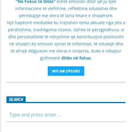
“Në Fokus të Ditës”
është emisioni ditor që ju sjell
informacione të vlefshme, reflektime edukative dhe
përmbajtje me vlera të larta fetare e shoqërore.
Një hapësirë mediatike ku trajtohen tema aktuale nga jeta e
përditshme, trashëgimia islame, ilahite të përzgjedhura, si
dhe personalitete të ndryshme që kontribuojnë pozitivisht
në shoqëri.Ky emision synon të informojë, të edukojë dhe
të afrojë dëgjuesin me vlerat e sinqerta, duke e mbajtur
gjithmonë
ditën në fokus
.
INFO AND EPISODES
SEARCH