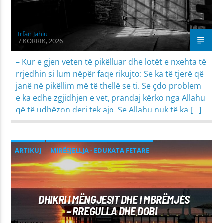
Irfan Jahiu
7 KORRIK, 2026
– Kur e gjen veten të pikëlluar dhe lotët e nxehta të
rrjedhin si lum nëpër faqe rikujto: Se ka të tjerë që
janë në pikëllim më të thellë se ti. Se çdo problem
e ka edhe zgjidhjen e vet, prandaj kërko nga Allahu
që të udhëzon deri tek ajo. Se Allahu nuk të ka […]
ARTIKUJ
MIRËSJELLJA - EDUKATA FETARE
DHIKRI I MËNGJESIT DHE I MBRËMJES
– RREGULLA DHE DOBI