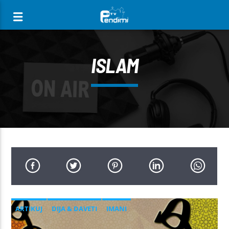
[There are no radio stations in the database]
ISLAM
ARTIKUJ
DIJA & DAVETI
IMANI