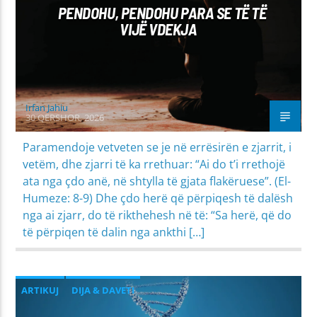
PENDOHU, PENDOHU PARA SE TË TË
VIJË VDEKJA
Irfan Jahiu
30 QERSHOR, 2026
Paramendoje vetveten se je në errësirën e zjarrit, i
vetëm, dhe zjarri të ka rrethuar: “Ai do t’i rrethojë
ata nga çdo anë, në shtylla të gjata flakëruese”. (El-
Humeze: 8-9) Dhe çdo herë që përpiqesh të dalësh
nga ai zjarr, do të rikthehesh në të: “Sa herë, që do
të përpiqen të dalin nga ankthi […]
ARTIKUJ
DIJA & DAVETI
MIRËSJELLJA - EDUKATA FETARE