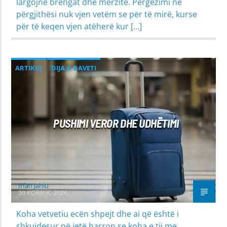
largojnë brengat dhe mërzitë. Përgëzimi në
përgjithësi nuk vjen vetëm se për të mirë, kurse
për të keqen vjen atëherë kur […]
ARTIKUJ
DIJA & DAVETI
MIRËSJELLJA - EDUKATA FETARE
PUSHIMI VEROR DHE UDHËTIMI
Irfan Jahiu
20 KORRIK, 2026
Koha vetvetiu ecën shpejt dhe ai që është i
shkujdesur në jetë harron se koha e tij me