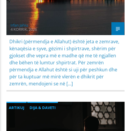
Irfan Jahiu
4 KORRIK, 2026
Dhikri (përmendja e Allahut) është jeta e zemrave,
kënaqësia e syve, gëzimi i shpirtrave, shërim për
gjokset dhe vepra më e madhe që me të ngjallen
dhe bëhen të lumtur shpirtrat. Për zemrën
përmendja e Allahut është si uji për peshkun dhe
për ta kuptuar më mirë vlerën e dhikrit për
zemrën, mendojeni se në […]
ARTIKUJ
DIJA & DAVETI
MIRËSJELLJA - EDUKATA FETARE
PROBLEME SHPIRTËRORE & SHOQËRORE