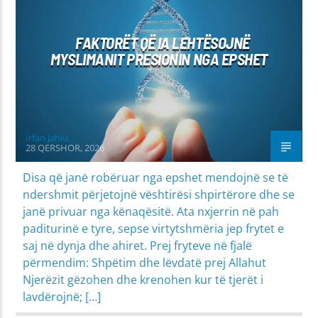
PROBLEME SHPIRTËRORE & SHOQËRORE
FAKTORËT QË IA LEHTËSOJNË
MYSLIMANIT PRESIONIN NGA EPSHET
Irfan Jahiu
28 QERSHOR, 2026
Disa që janë robëruar nga epshet mendojnë se të
ndershmit përjetojnë vështirësi shpirtërore dhe se
janë privuar nga kënaqësitë. Ata nxjerrin në pah
paditurinë e tyre, sepse virtytshmëria jep frytet e
saj në dynja dhe ahiret. Prej fryteve në fjalë
përmendim: Shpëtim dhe lëvdatë prej Allahut
Njerëzit gëzohen dhe krenohen kur të tjerët i
lavdërojnë; […]