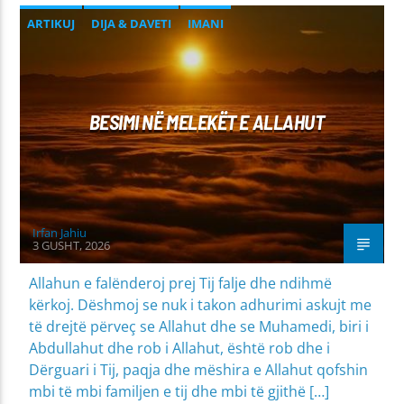
ARTIKUJ
DIJA & DAVETI
IMANI
BESIMI NË MELEKËT E ALLAHUT
Irfan Jahiu
3 GUSHT, 2026
Allahun e falënderoj prej Tij falje dhe ndihmë
kërkoj. Dëshmoj se nuk i takon adhurimi askujt me
të drejtë përveç se Allahut dhe se Muhamedi, biri i
Abdullahut dhe rob i Allahut, është rob dhe i
Dërguari i Tij, paqja dhe mëshira e Allahut qofshin
mbi të mbi familjen e tij dhe mbi të gjithë […]