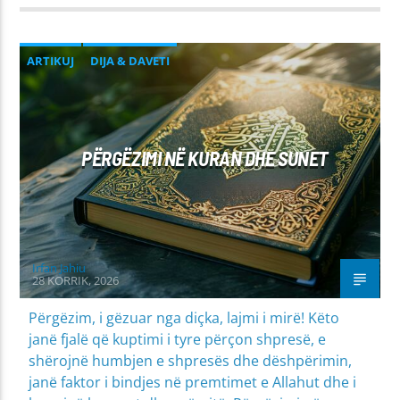
ARTIKUJ
DIJA & DAVETI
MIRËSJELLJA - EDUKATA FETARE
PROBLEME SHPIRTËRORE & SHOQËRORE
PËRGËZIMI NË KURAN DHE SUNET
Irfan Jahiu
28 KORRIK, 2026
Përgëzim, i gëzuar nga diçka, lajmi i mirë! Këto
janë fjalë që kuptimi i tyre përçon shpresë, e
shërojnë humbjen e shpresës dhe dëshpërimin,
janë faktor i bindjes në premtimet e Allahut dhe i