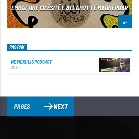
EMRAT DHE CILËSITË E ALLAHUT TË MADHËRUAR
PAS PAK
NE MEXHLIS PODCAST
20:00
NEXT
PAGES