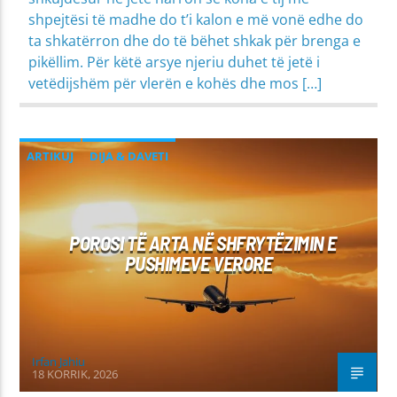
shpejtësi të madhe do t’i kalon e më vonë edhe do
ta shkatërron dhe do të bëhet shkak për brenga e
pikëllim. Për këtë arsye njeriu duhet të jetë i
vetëdijshëm për vlerën e kohës dhe mos […]
ARTIKUJ
DIJA & DAVETI
MIRËSJELLJA - EDUKATA FETARE
PROBLEME SHPIRTËRORE & SHOQËRORE
POROSI TË ARTA NË SHFRYTËZIMIN E
PUSHIMEVE VERORE
Irfan Jahiu
18 KORRIK, 2026