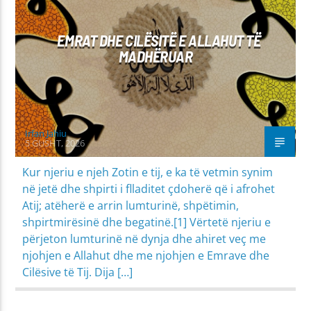
EMRAT DHE CILËSITË E ALLAHUT TË
MADHËRUAR
Irfan Jahiu
5 GUSHT, 2026
Kur njeriu e njeh Zotin e tij, e ka të vetmin synim
në jetë dhe shpirti i flladitet çdoherë që i afrohet
Atij; atëherë e arrin lumturinë, shpëtimin,
shpirtmirësinë dhe begatinë.[1] Vërtetë njeriu e
përjeton lumturinë në dynja dhe ahiret veç me
njohjen e Allahut dhe me njohjen e Emrave dhe
Cilësive të Tij. Dija […]