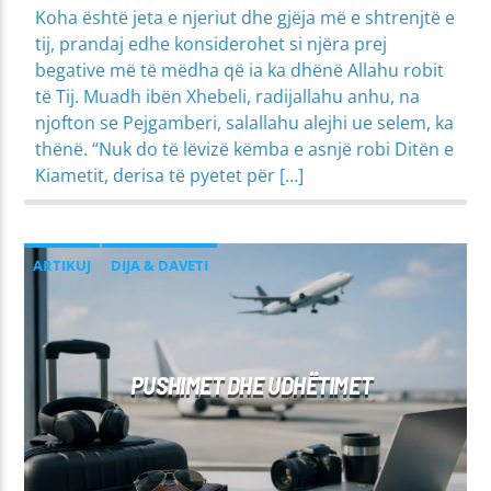
Koha është jeta e njeriut dhe gjëja më e shtrenjtë e
tij, prandaj edhe konsiderohet si njëra prej
begative më të mëdha që ia ka dhënë Allahu robit
të Tij. Muadh ibën Xhebeli, radijallahu anhu, na
njofton se Pejgamberi, salallahu alejhi ue selem, ka
thënë. “Nuk do të lëvizë këmba e asnjë robi Ditën e
Kiametit, derisa të pyetet për […]
ARTIKUJ
DIJA & DAVETI
MIRËSJELLJA - EDUKATA FETARE
PROBLEME SHPIRTËRORE & SHOQËRORE
PUSHIMET DHE UDHËTIMET