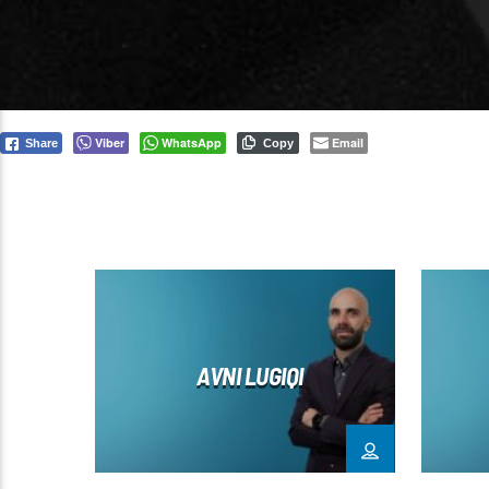
Viber
WhatsApp
Email
Share
Copy
AVNI LUGIQI