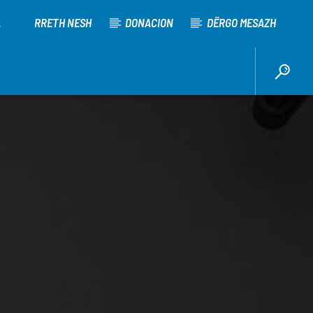
A
RRETH NESH
DONACION
DËRGO MESAZH