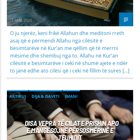
Irfan Jahiu
3 MAJ, 2026
O ju njerëz, keni frikë Allahun dhe meditoni rreth
asaj që e përmendi Allahu nga cilësitë e
besimtarëve në Kur’an me qëllim që të merrni
mësime dhe shembuj nga to. Allahu në Kur’an
cilësitë e besimtarëve i ceki në shumë ajete e ndër
to janë edhe ato cilësi që i ceki në fillim të sures […]
ARTIKUJ
DIJA & DAVETI
IMANI
PROBLEME SHPIRTËRORE & SHOQËRORE
DISA VEPRA TË CILAT E PRISHIN APO
E MANGËSOJNË PËRSOSMËRINË E
TEUHIDIT