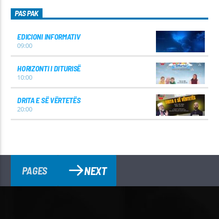
PAS PAK
EDICIONI INFORMATIV
09:00
HORIZONTI I DITURISË
10:00
DRITA E SË VËRTETËS
20:00
NEXT
PAGES