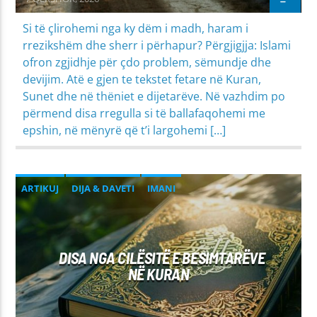
Si të çlirohemi nga ky dëm i madh, haram i
rrezikshëm dhe sherr i përhapur? Përgjigjja: Islami
ofron zgjidhje për çdo problem, sëmundje dhe
devijim. Atë e gjen te tekstet fetare në Kuran,
Sunet dhe në thëniet e dijetarëve. Në vazhdim po
përmend disa rregulla si të ballafaqohemi me
epshin, në mënyrë që t’i largohemi […]
ARTIKUJ
DIJA & DAVETI
IMANI
KURAN - TEFSIR
MIRËSJELLJA - EDUKATA FETARE
DISA NGA CILËSITË E BESIMTARËVE
NË KURAN