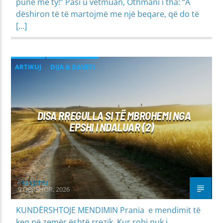
punë me ty!” Pasi u vetmuan, Othmani i tha: “A
dëshiron të të martojmë me një beqare, që do të
[…]
ARTIKUJ
DIJA & DAVETI
FAMILJA & JETA BASHKËSHORTORE
IMANI
MIRËSJELLJA - EDUKATA FETARE
DISA RREGULLA SI TË MBROHEMI NGA
PROBLEME SHPIRTËRORE & SHOQËRORE
EPSHI I NDALUAR (2)
Irfan Jahiu
9 QERSHOR, 2026
KUNDËRSHTOJE MENDIMIN Prania e mendimit të
keq në zemër është rrezik. Kur robi nuk i