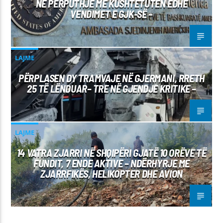
NË PËRPUTHJE ME KUSHTETUTËN EDHE
VENDIMET E GJK-SË –
LAJME
PËRPLASEN DY TRAMVAJE NË GJERMANI, RRETH
25 TË LËNDUAR– TRE NË GJENDJE KRITIKE –
LAJME
14 VATRA ZJARRI NË SHQIPËRI GJATË 10 ORËVE TË
FUNDIT, 7 ENDE AKTIVE – NDËRHYRJE ME
ZJARRFIKËS, HELIKOPTER DHE AVION