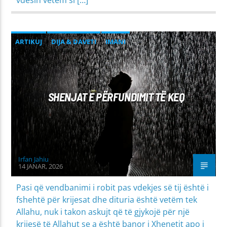
ARTIKUJ
DIJA & DAVETI
IMANI
SHENJAT E PËRFUNDIMIT TË KEQ
Irfan Jahiu
14 JANAR, 2026
Pasi që vendbanimi i robit pas vdekjes së tij është i
fshehtë për krijesat dhe dituria është vetëm tek
Allahu, nuk i takon askujt që të gjykojë për një
krijesë të Allahut se a është banor i Xhenetit apo i