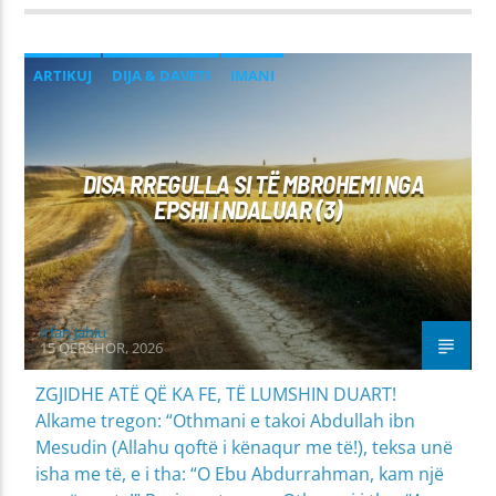
ARTIKUJ
DIJA & DAVETI
IMANI
MIRËSJELLJA - EDUKATA FETARE
PROBLEME SHPIRTËRORE & SHOQËRORE
DISA RREGULLA SI TË MBROHEMI NGA
EPSHI I NDALUAR (3)
Irfan Jahiu
15 QERSHOR, 2026
ZGJIDHE ATË QË KA FE, TË LUMSHIN DUART!
Alkame tregon: “Othmani e takoi Abdullah ibn
Mesudin (Allahu qoftë i kënaqur me të!), teksa unë
isha me të, e i tha: “O Ebu Abdurrahman, kam një