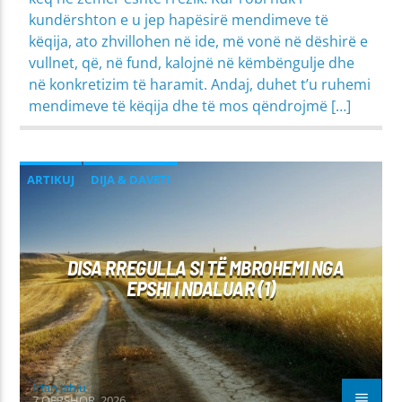
kundërshton e u jep hapësirë mendimeve të
këqija, ato zhvillohen në ide, më vonë në dëshirë e
vullnet, që, në fund, kalojnë në këmbëngulje dhe
në konkretizim të haramit. Andaj, duhet t’u ruhemi
mendimeve të këqija dhe të mos qëndrojmë […]
ARTIKUJ
DIJA & DAVETI
FAMILJA & JETA BASHKËSHORTORE
FËMIJËT
IMANI
MIRËSJELLJA - EDUKATA FETARE
DISA RREGULLA SI TË MBROHEMI NGA
PROBLEME SHPIRTËRORE & SHOQËRORE
EPSHI I NDALUAR (1)
Irfan Jahiu
7 QERSHOR, 2026