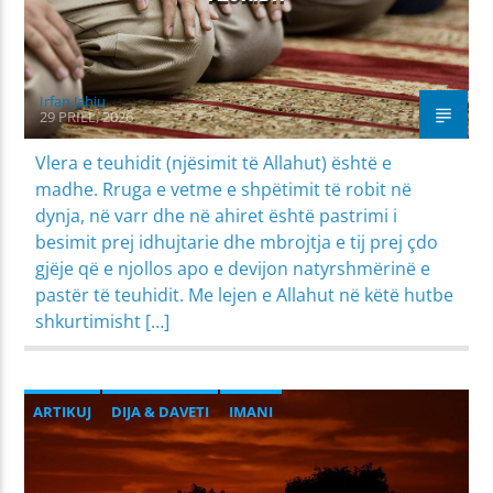
Irfan Jahiu
29 PRILL, 2026
Vlera e teuhidit (njësimit të Allahut) është e
madhe. Rruga e vetme e shpëtimit të robit në
dynja, në varr dhe në ahiret është pastrimi i
besimit prej idhujtarie dhe mbrojtja e tij prej çdo
gjëje që e njollos apo e devijon natyrshmërinë e
pastër të teuhidit. Me lejen e Allahut në këtë hutbe
shkurtimisht […]
ARTIKUJ
DIJA & DAVETI
IMANI