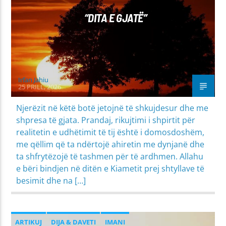
“DITA E GJATË”
Irfan Jahiu
25 PRILL, 2026
Njerëzit në këtë botë jetojnë të shkujdesur dhe me
shpresa të gjata. Prandaj, rikujtimi i shpirtit për
realitetin e udhëtimit të tij është i domosdoshëm,
me qëllim që ta ndërtojë ahiretin me dynjanë dhe
ta shfrytëzojë të tashmen për të ardhmen. Allahu
e bëri bindjen në ditën e Kiametit prej shtyllave të
besimit dhe na […]
ARTIKUJ
DIJA & DAVETI
IMANI