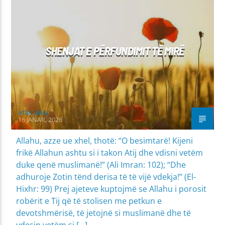
MIRËSJELLJA - EDUKATA FETARE
SHENJAT E PËRFUNDIMIT TË MIRË
Irfan Jahiu
16 JANAR, 2026
Allahu, azze ue xhel, thotë: “O besimtarë! Kijeni
frikë Allahun ashtu si i takon Atij dhe vdisni vetëm
duke qenë muslimanë!” (Ali Imran: 102); “Dhe
adhuroje Zotin tënd derisa të të vijë vdekja!” (El-
Hixhr: 99) Prej ajeteve kuptojmë se Allahu i porosit
robërit e Tij që të stolisen me petkun e
devotshmërisë, të jetojnë si muslimanë dhe të
vdesin vetëm si […]