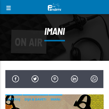
[There are no radio stations in the database]
IMANI
ARTIKUJ
DIJA & DAVETI
IMANI