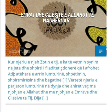
EMRAT DHE CILËSITË E ALLAHUT TË
MADHËRUAR
Irfan Jahiu
5 GUSHT, 2026
Kur njeriu e njeh Zotin e tij, e ka të vetmin synim
në jetë dhe shpirti i flladitet çdoherë që i afrohet
Atij; atëherë e arrin lumturinë, shpëtimin,
shpirtmirësinë dhe begatinë.[1] Vërtetë njeriu e
përjeton lumturinë në dynja dhe ahiret veç me
njohjen e Allahut dhe me njohjen e Emrave dhe
Cilësive të Tij. Dija […]