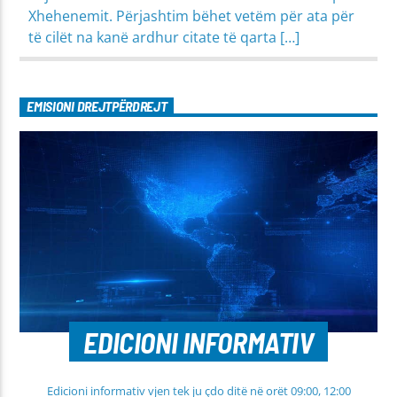
Xhehenemit. Përjashtim bëhet vetëm për ata për
të cilët na kanë ardhur citate të qarta […]
EMISIONI DREJTPËRDREJT
EDICIONI INFORMATIV
Edicioni informativ vjen tek ju çdo ditë në orët 09:00, 12:00