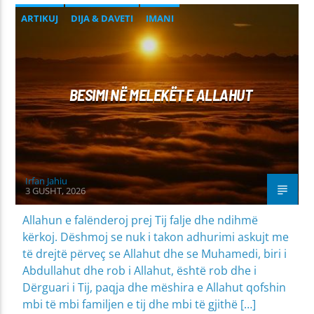
ARTIKUJ
DIJA & DAVETI
IMANI
BESIMI NË MELEKËT E ALLAHUT
Irfan Jahiu
3 GUSHT, 2026
Allahun e falënderoj prej Tij falje dhe ndihmë
kërkoj. Dëshmoj se nuk i takon adhurimi askujt me
të drejtë përveç se Allahut dhe se Muhamedi, biri i
Abdullahut dhe rob i Allahut, është rob dhe i
Dërguari i Tij, paqja dhe mëshira e Allahut qofshin
mbi të mbi familjen e tij dhe mbi të gjithë […]