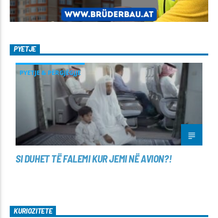
PYETJE
PYETJE & PËRGJËGJJE
SI DUHET TË FALEMI KUR JEMI NË AVION?!
KURIOZITETE