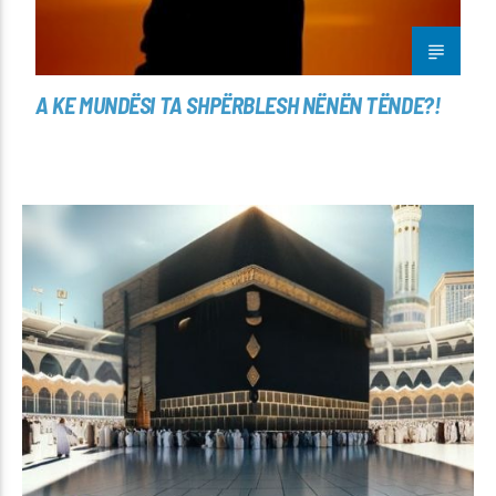
A KE MUNDËSI TA SHPËRBLESH NËNËN TËNDE?!