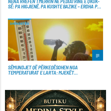
NËNA RRËFEN TMERRIN NË PEDIATRINË E QKUK-
SË: PA HIGJIENË, PA KUSHTE BAZIKE – ERDHA PËR
TA SHËRUAR DJALIN TIM
SHËNDETËSI
SËMUNDJET QË PËRKEQËSOHEN NGA
TEMPERATURAT E LARTA: MJEKËT
PARALAJMËROJNË RREZIQET E VAPËS