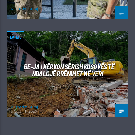
Kushtrim Guraj
6 GUSHT, 2026
LAJME
BE-JA I KËRKON SËRISH KOSOVËS TË
NDALOJË RRËNIMET NË VERI
Kushtrim Guraj
5 GUSHT, 2026