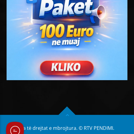
Të gjitha të drejtat e mbrojtura. © RTV PENDIMI.