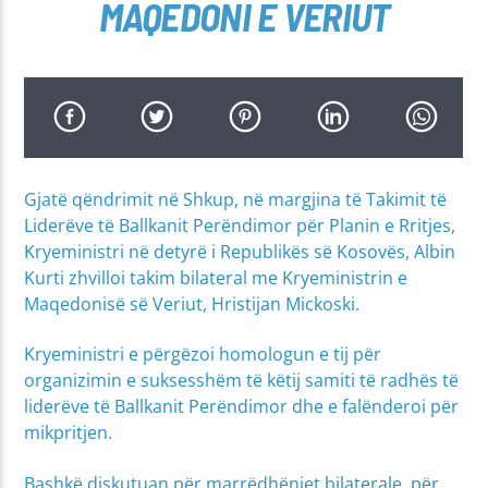
MAQEDONI E VERIUT
Gjatë qëndrimit në Shkup, në margjina të Takimit të
Liderëve të Ballkanit Perëndimor për Planin e Rritjes,
Kryeministri në detyrë i Republikës së Kosovës, Albin
Kurti zhvilloi takim bilateral me Kryeministrin e
Maqedonisë së Veriut, Hristijan Mickoski.
Kryeministri e përgëzoi homologun e tij për
organizimin e suksesshëm të këtij samiti të radhës të
liderëve të Ballkanit Perëndimor dhe e falënderoi për
mikpritjen.
Bashkë diskutuan për marrëdhëniet bilaterale, për