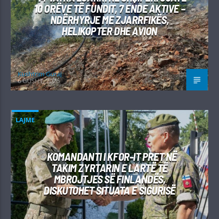
10 ORËVE TË FUNDIT, 7 ENDE AKTIVE –
NDËRHYRJE ME ZJARRFIKËS,
HELIKOPTER DHE AVION
Kushtrim Guraj
6 GUSHT, 2026
LAJME
KOMANDANTI I KFOR-IT PRET NË
TAKIM ZYRTARIN E LARTË TË
MBROJTJES SË FINLANDËS,
DISKUTOHET SITUATA E SIGURISË