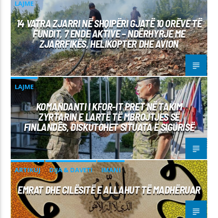
LAJME
14 VATRA ZJARRI NË SHQIPËRI GJATË 10 ORËVE TË
FUNDIT, 7 ENDE AKTIVE – NDËRHYRJE ME
ZJARRFIKËS, HELIKOPTER DHE AVION
LAJME
KOMANDANTI I KFOR-IT PRET NË TAKIM
ZYRTARIN E LARTË TË MBROJTJES SË
FINLANDËS, DISKUTOHET SITUATA E SIGURISË
ARTIKUJ
DIJA & DAVETI
IMANI
EMRAT DHE CILËSITË E ALLAHUT TË MADHËRUAR