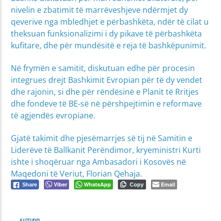
nivelin e zbatimit të marrëveshjeve ndërmjet dy
qeverive nga mbledhjet e përbashkëta, ndër të cilat u
theksuan funksionalizimi i dy pikave të përbashkëta
kufitare, dhe për mundësitë e reja të bashkëpunimit.
Në frymën e samitit, diskutuan edhe për procesin
integrues drejt Bashkimit Evropian për të dy vendet
dhe rajonin, si dhe për rëndësinë e Planit të Rritjes
dhe fondeve të BE-së në përshpejtimin e reformave
të agjendës evropiane.
Gjatë takimit dhe pjesëmarrjes së tij në Samitin e
Liderëve të Ballkanit Perëndimor, kryeministri Kurti
ishte i shoqëruar nga Ambasadori i Kosovës në
Maqedoni të Veriut, Florian Qehaja.
Viber
WhatsApp
Email
Share
Copy