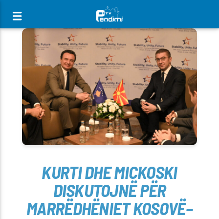
[There are no radio stations in the database]
KURTI DHE MICKOSKI
DISKUTOJNË PËR
MARRËDHËNIET KOSOVË–