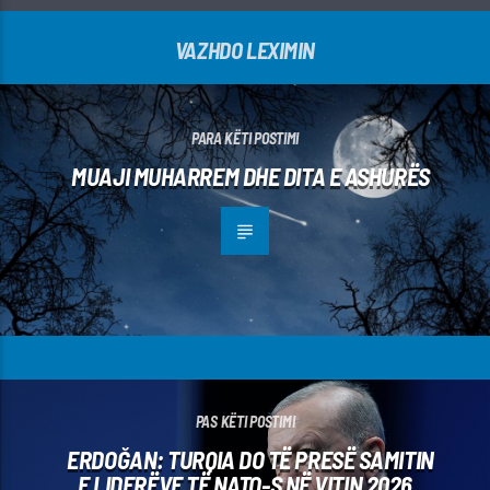
VAZHDO LEXIMIN
PARA KËTI POSTIMI
MUAJI MUHARREM DHE DITA E ASHURËS
PAS KËTI POSTIMI
ERDOĞAN: TURQIA DO TË PRESË SAMITIN
E LIDERËVE TË NATO-S NË VITIN 2026