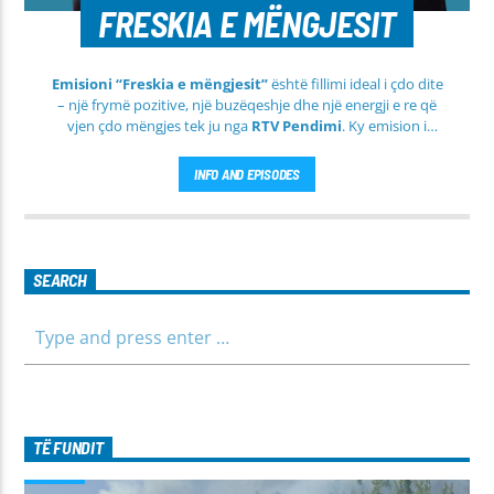
FRESKIA E MËNGJESIT
Emisioni “Freskia e mëngjesit”
është fillimi ideal i çdo dite
– një frymë pozitive, një buzëqeshje dhe një energji e re që
vjen çdo mëngjes tek ju nga
RTV Pendimi
. Ky emision i
përditshëm synon ta bëjë mëngjesin tuaj më të lehtë, më
informues dhe më të ngrohtë, duke ju shoqëruar në orët e
INFO AND EPISODES
para të ditës me përmbajtje të larmishme dhe të dobishme
për të gjithë familjen.
SEARCH
TË FUNDIT