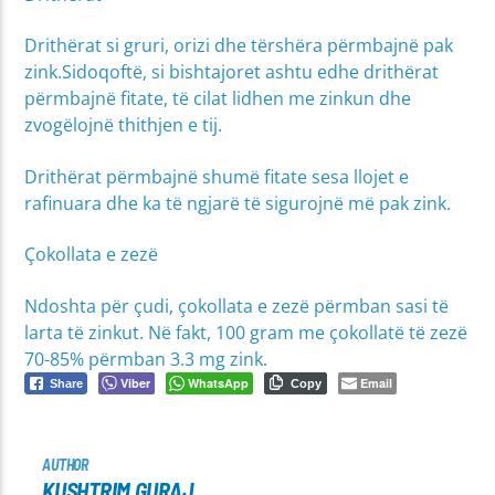
Drithërat si gruri, orizi dhe tërshëra përmbajnë pak
zink.Sidoqoftë, si bishtajoret ashtu edhe drithërat
përmbajnë fitate, të cilat lidhen me zinkun dhe
zvogëlojnë thithjen e tij.
Drithërat përmbajnë shumë fitate sesa llojet e
rafinuara dhe ka të ngjarë të sigurojnë më pak zink.
Çokollata e zezë
Ndoshta për çudi, çokollata e zezë përmban sasi të
larta të zinkut. Në fakt, 100 gram me çokollatë të zezë
70-85% përmban 3.3 mg zink.
Viber
WhatsApp
Email
Share
Copy
AUTHOR
KUSHTRIM GURAJ