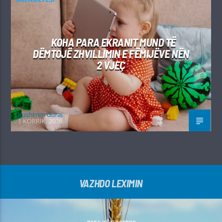
KOHA PARA EKRANIT MUND TË
DËMTOJË ZHVILLIMIN E FËMIJËVE NËN
2 VJEÇ
Kushtrim Guraj
1 KORRIK, 2026
VAZHDO LEXIMIN