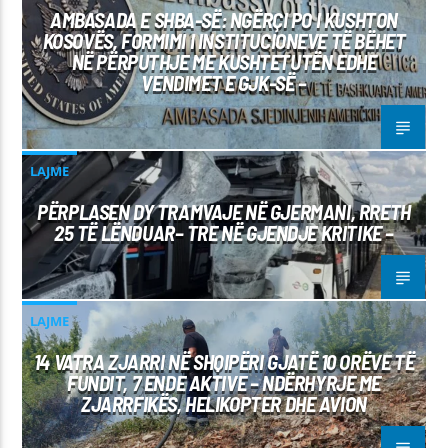
AMBASADA E SHBA-SË: NGËRÇI PO I KUSHTON
KOSOVËS, FORMIMI I INSTITUCIONEVE TË BËHET
NË PËRPUTHJE ME KUSHTETUTËN EDHE
VENDIMET E GJK-SË –
LAJME
PËRPLASEN DY TRAMVAJE NË GJERMANI, RRETH
25 TË LËNDUAR– TRE NË GJENDJE KRITIKE –
LAJME
14 VATRA ZJARRI NË SHQIPËRI GJATË 10 ORËVE TË
FUNDIT, 7 ENDE AKTIVE – NDËRHYRJE ME
ZJARRFIKËS, HELIKOPTER DHE AVION