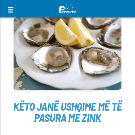
[There are no radio stations in the database]
KËTO JANË USHQIME MË TË
PASURA ME ZINK