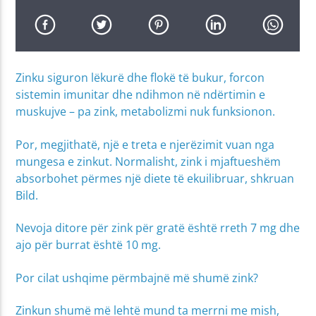
Zinku siguron lëkurë dhe flokë të bukur, forcon
sistemin imunitar dhe ndihmon në ndërtimin e
muskujve – pa zink, metabolizmi nuk funksionon.
Por, megjithatë, një e treta e njerëzimit vuan nga
mungesa e zinkut. Normalisht, zink i mjaftueshëm
absorbohet përmes një diete të ekuilibruar, shkruan
Bild.
Nevoja ditore për zink për gratë është rreth 7 mg dhe
ajo për burrat është 10 mg.
Por cilat ushqime përmbajnë më shumë zink?
Zinkun shumë më lehtë mund ta merrni me mish,