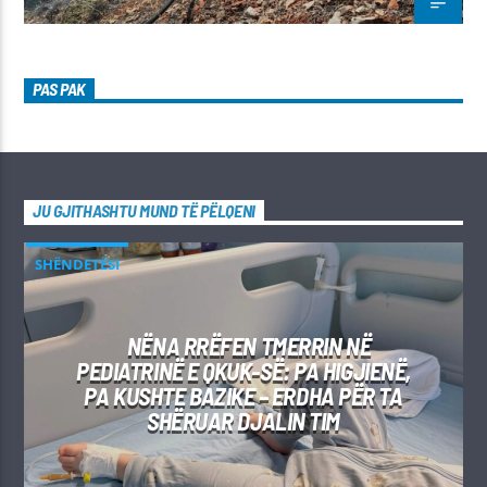
PAS PAK
JU GJITHASHTU MUND TË PËLQENI
SHËNDETËSI
NËNA RRËFEN TMERRIN NË
PEDIATRINË E QKUK-SË: PA HIGJIENË,
PA KUSHTE BAZIKE – ERDHA PËR TA
SHËRUAR DJALIN TIM