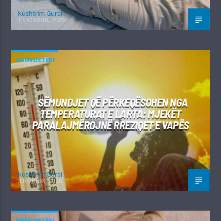
Kushtrim Guraj
13 KORRIK, 2026
SHËNDETËSI
SËMUNDJET QË PËRKEQËSOHEN NGA
TEMPERATURAT E LARTA: MJEKËT
PARALAJMËROJNË RREZIQET E VAPËS
Kushtrim Guraj
3 KORRIK, 2026
SHËNDETËSI