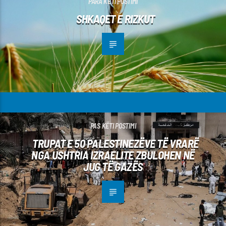
PARA KËTI POSTIMI
SHKAQET E RIZKUT
PAS KËTI POSTIMI
TRUPAT E 50 PALESTINEZËVE TË VRARË
NGA USHTRIA IZRAELITE ZBULOHEN NË
JUG TË GAZËS