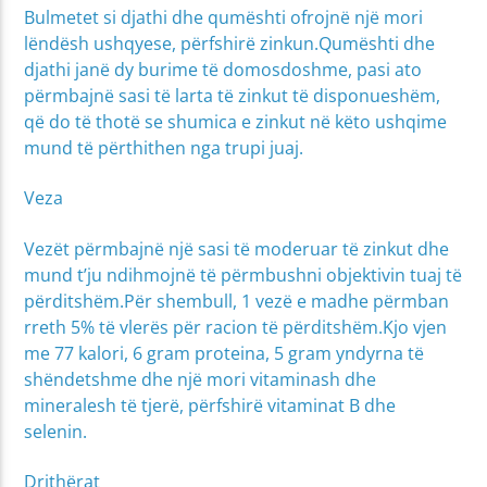
Bulmetet si djathi dhe qumështi ofrojnë një mori
lëndësh ushqyese, përfshirë zinkun.Qumështi dhe
djathi janë dy burime të domosdoshme, pasi ato
përmbajnë sasi të larta të zinkut të disponueshëm,
që do të thotë se shumica e zinkut në këto ushqime
mund të përthithen nga trupi juaj.
Veza
Vezët përmbajnë një sasi të moderuar të zinkut dhe
mund t’ju ndihmojnë të përmbushni objektivin tuaj të
përditshëm.Për shembull, 1 vezë e madhe përmban
rreth 5% të vlerës për racion të përditshëm.Kjo vjen
me 77 kalori, 6 gram proteina, 5 gram yndyrna të
shëndetshme dhe një mori vitaminash dhe
mineralesh të tjerë, përfshirë vitaminat B dhe
selenin.
Drithërat