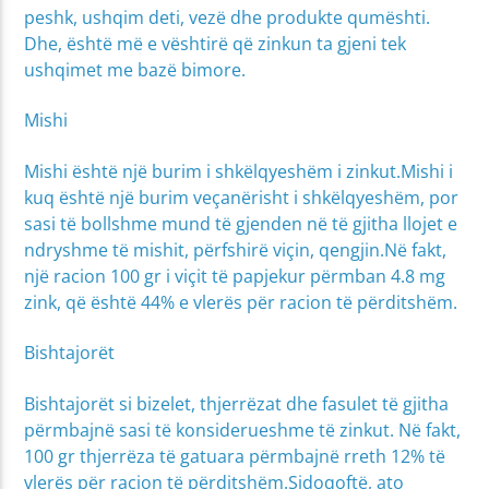
peshk, ushqim deti, vezë dhe produkte qumështi.
Dhe, është më e vështirë që zinkun ta gjeni tek
ushqimet me bazë bimore.
Mishi
Mishi është një burim i shkëlqyeshëm i zinkut.Mishi i
kuq është një burim veçanërisht i shkëlqyeshëm, por
sasi të bollshme mund të gjenden në të gjitha llojet e
ndryshme të mishit, përfshirë viçin, qengjin.Në fakt,
një racion 100 gr i viçit të papjekur përmban 4.8 mg
zink, që është 44% e vlerës për racion të përditshëm.
Bishtajorët
Bishtajorët si bizelet, thjerrëzat dhe fasulet të gjitha
përmbajnë sasi të konsiderueshme të zinkut. Në fakt,
100 gr thjerrëza të gatuara përmbajnë rreth 12% të
vlerës për racion të përditshëm.Sidoqoftë, ato