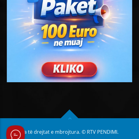
Të gjitha të drejtat e mbrojtura. © RTV PENDIMI.