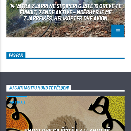
14 VATRA ZJARRI NË SHQIPËRI GJATË 10 ORËVE TË
FUNDIT, 7 ENDE AKTIVE – NDËRHYRJE ME
ZJARRFIKËS, HELIKOPTER DHE AVION
PAS PAK
JU GJITHASHTU MUND TË PËLQENI
ARTIKUJ
EMRAT DHE CILËSITË E ALLAHUT TË