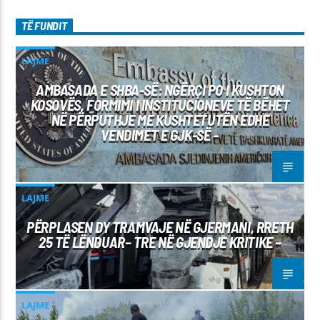
TË FUNDIT
LAJME
AMBASADA E SHBA-SË: NGËRÇI PO I KUSHTON
KOSOVËS, FORMIMI I INSTITUCIONEVE TË BËHET
NË PËRPUTHJE ME KUSHTETUTËN EDHE
VENDIMET E GJK-SË –
LAJME
PËRPLASEN DY TRAMVAJE NË GJERMANI, RRETH
25 TË LËNDUAR– TRE NË GJENDJE KRITIKE –
LAJME