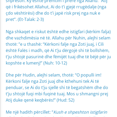
shpreson. Ky është premtim i prerë nga Allahu: ”Atij
që i frikësohet Allahut, Ai do t’i gjejë rrugëdalje
(nga
çdo vështirësi)
dhe do t’i japë risk prej nga nuk e
pret”. (Et-Talak: 2-3)
Nga shkaqet e riskut është edhe istigfari (kërkim falja)
dhe vazhdimësia në të. Allahu për Nuhin, alejhi selam
thotë: ”e u thashë: “Kërkoni falje nga Zoti juaj, i Cili
është Falës i madh, që Ai t’ju dërgojë shi të bollshëm,
t’ju shtojë pasurinë dhe fëmijët tuaj dhe të bëjë për ju
kopshte e lumenj!”
(Nuh: 10-12)
Dhe për Hudin, alejhi selam, thotë: “O populli im!
Kërkoni falje nga Zoti juaj dhe kthehuni tek Ai të
penduar, se Ai do t’ju sjellë shi të begatshëm dhe do
t’ju shtojë fuqi mbi fuqinë tuaj. Mos u shmangni prej
Atij duke qenë keqbërës!” (Hud: 52)
Me një hadith përcillet: “
Kush e shpeshton istigfarin