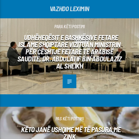
VAZHDO LEXIMIN
PARA KËTI POSTIMI
UDHËHEQËSIT E BASHKËSIVE FETARE
ISLAME SHQIPTARE VIZITUAN MINISTRIN
PËR ÇËSHTJE FETARE TË ARABISË
SAUDITE, DR. ABDULATIF BIN ABDULAZIZ
AL SHEIKH
PAS KËTI POSTIMI
KËTO JANË USHQIME MË TË PASURA ME
ZINK