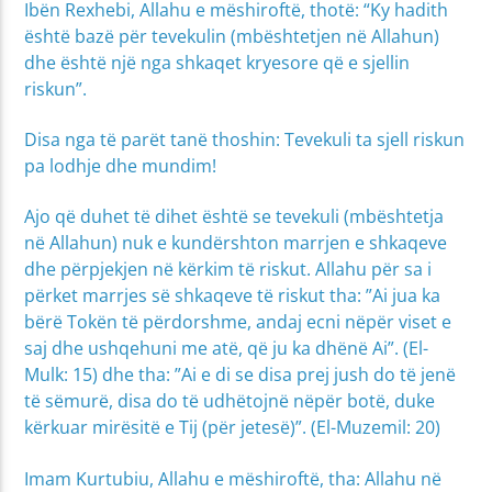
Ibën Rexhebi, Allahu e mëshiroftë, thotë: “Ky hadith
është bazë për tevekulin (mbështetjen në Allahun)
dhe është një nga shkaqet kryesore që e sjellin
riskun”.
Disa nga të parët tanë thoshin: Tevekuli ta sjell riskun
pa lodhje dhe mundim!
Ajo që duhet të dihet është se tevekuli (mbështetja
në Allahun) nuk e kundërshton marrjen e shkaqeve
dhe përpjekjen në kërkim të riskut. Allahu për sa i
përket marrjes së shkaqeve të riskut tha: ”Ai jua ka
bërë Tokën të përdorshme, andaj ecni nëpër viset e
saj dhe ushqehuni me atë, që ju ka dhënë Ai”. (El-
Mulk: 15) dhe tha: ”Ai e di se disa prej jush do të jenë
të sëmurë, disa do të udhëtojnë nëpër botë, duke
kërkuar mirësitë e Tij (për jetesë)”.
(El-Muzemil: 20)
Imam Kurtubiu, Allahu e mëshiroftë, tha: Allahu në