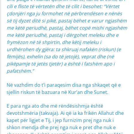
cili e fliste të vërtetën dhe të cilit i besohet: “Vërtet
çdonjëri nga ju formohet në përbrendësen e nënës
së tij dyzet ditë si pikë, pastaj bëhet e varur ngjashëm
me këtë periudhë, pastaj, bëhet copë mishi ngjashëm
me këtë periudhë, pastaj i dërgohet meleku dhe e
frymëzon në të shpirtin, dhe këtij meleku i
urdhërohen dy gjëra: ta shkruaj nafakën (riskun) (e
fëmijës), exhelin (sa do të jetojë), veprat dhe (në
pikëpamje të jetës tjetër) a është i fatshëm apo i
pafatshëm.”
Në vazhdim do t’i paraqesim disa nga shkaqet që e
sjellin riskun të bazuara në Kur’an dhe Sunet.
E para nga ato dhe më rëndësishmja është
devotshmëria (takvaja). Ai që ia ka frikën Allahut dhe
kapet për ligjet e Tij, i jep furnizim prej nga nuk i
shkon mendja dhe prej nga nuk e pret dhe nuk e