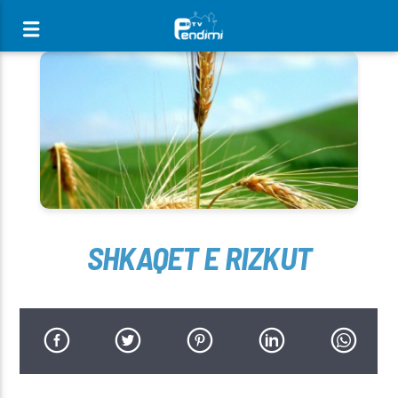
[There are no radio stations in the database]
SHKAQET E RIZKUT