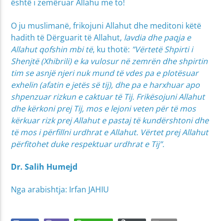
është i zemëruar Allahu me to!
O ju muslimanë, frikojuni Allahut dhe meditoni këtë
hadith të Dërguarit të Allahut,
lavdia dhe paqja e
Allahut qofshin mbi të
, ku thotë:
”Vërtetë Shpirti i
Shenjtë (Xhibrili) e ka vulosur në zemrën dhe shpirtin
tim se asnjë njeri nuk mund të vdes pa e plotësuar
exhelin (afatin e jetës së tij), dhe pa e harxhuar apo
shpenzuar rizkun e caktuar të Tij. Frikësojuni Allahut
dhe kërkoni prej Tij, mos e lejoni veten për të mos
kërkuar rizk prej Allahut e pastaj të kundërshtoni dhe
të mos i përfillni urdhrat e Allahut. Vërtet prej Allahut
përfitohet duke respektuar urdhrat e Tij”.
Dr. Salih Humejd
Nga arabishtja: Irfan JAHIU