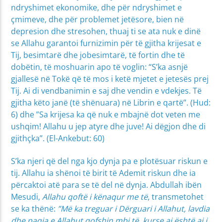
ndryshimet ekonomike, dhe për ndryshimet e
çmimeve, dhe për problemet jetësore, bien në
depresion dhe stresohen, thuaj ti se ata nuk e dinë
se Allahu garantoi furnizimin për të gjitha krijesat e
Tij, besimtarë dhe jobesimtarë, të fortin dhe të
dobëtin, të moshuarin apo të voglin: “S’ka asnjë
gjallesë në Tokë që të mos i ketë mjetet e jetesës prej
Tij. Ai di vendbanimin e saj dhe vendin e vdekjes. Të
gjitha këto janë
(të shënuara) në Librin e qartë”.
(Hud:
6) dhe ”Sa krijesa ka që nuk e mbajnë dot veten me
ushqim! Allahu u jep atyre dhe juve! Ai dëgjon dhe di
gjithçka”. (El-Ankebut: 60)
S’ka njeri që del nga kjo dynja pa e plotësuar riskun e
tij. Allahu ia shënoi të birit të Ademit riskun dhe ia
përcaktoi atë para se të del në dynja. Abdullah ibën
Mesudi,
Allahu qoftë i kënaqur me të
, transmetohet
se ka thënë:
”Më ka treguar i Dërguari i Allahut, lavdia
dhe paqja e Allahut qofshin mbi të, kurse ai është ai i