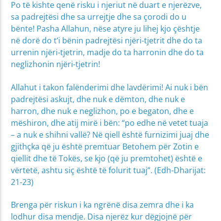
Po të kishte qenë risku i njeriut në duart e njerëzve,
sa padrejtësi dhe sa urrejtje dhe sa çorodi do u
bënte! Pasha Allahun, nëse atyre ju lihej kjo çështje
në dorë do t’i bënin padrejtësi njëri-tjetrit dhe do ta
urrenin njëri-tjetrin, madje do ta harronin dhe do ta
neglizhonin njëri-tjetrin!
Allahut i takon falënderimi dhe lavdërimi! Ai nuk i bën
padrejtësi askujt, dhe nuk e dëmton, dhe nuk e
harron, dhe nuk e neglizhon, po e begaton, dhe e
mëshiron, dhe atij mirë i bën: “po edhe në vetet tuaja
– a nuk e shihni vallë? Në qiell është furnizimi juaj dhe
gjithçka që ju është premtuar Betohem për Zotin e
qiellit dhe të Tokës, se kjo
(që ju premtohet)
është e
vërtetë, ashtu siç është të folurit tuaj”. (Edh-Dharijat:
21-23)
Brenga për riskun i ka ngrënë disa zemra dhe i ka
lodhur disa mendje. Disa njerëz kur dëgjojnë për