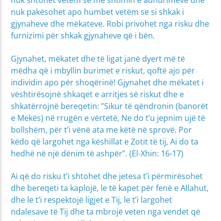
nuk shtohet vetëm se me shtimin e adhurimeve dhe
nuk pakësohet apo humbet vetëm se si shkak i
gjynaheve dhe mëkateve. Robi privohet nga risku dhe
furnizimi për shkak gjynaheve që i bën.
Gjynahet, mëkatet dhe të ligat janë dyert më të
mëdha që i mbyllin burimet e riskut, qoftë ajo për
individin apo për shoqërinë! Gjynahet dhe mëkatet i
vështirësojnë shkaqet e arritjes së riskut dhe e
shkatërrojnë bereqetin: ”Sikur të qëndronin
(banorët
e Mekës)
në rrugën e vërtetë, Ne do t’u jepnim ujë të
bollshëm, për t’i vënë ata me këtë në sprovë. Por
këdo që largohet nga këshillat e Zotit të tij, Ai do ta
hedhë në një dënim të ashpër”. (El-Xhin: 16-17)
Ai që do risku t’i shtohet dhe jetesa t’i përmirësohet
dhe bereqeti ta kaplojë, le të kapet për fenë e Allahut,
dhe le t’i respektojë ligjet e Tij, le t’i largohet
ndalesave të Tij dhe ta mbrojë veten nga vendet që