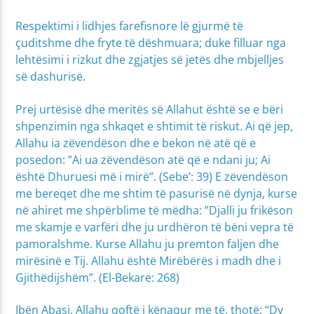
Respektimi i lidhjes farefisnore lë gjurmë të
çuditshme dhe fryte të dëshmuara; duke filluar nga
lehtësimi i rizkut dhe zgjatjes së jetës dhe mbjelljes
së dashurisë.
Prej urtësisë dhe meritës së Allahut është se e bëri
shpenzimin nga shkaqet e shtimit të riskut. Ai që jep,
Allahu ia zëvendëson dhe e bekon në atë që e
posedon: ”Ai ua zëvendëson atë që e ndani ju; Ai
është Dhuruesi më i mirë”. (Sebe’: 39) E zëvendëson
me bereqet dhe me shtim të pasurisë në dynja, kurse
në ahiret me shpërblime të mëdha: ”Djalli ju frikëson
me skamje e varfëri dhe ju urdhëron të bëni vepra të
pamoralshme. Kurse Allahu ju premton faljen dhe
mirësinë e Tij. Allahu është Mirëbërës i madh dhe i
Gjithëdijshëm”.
(El-Bekare: 268)
Ibën Abasi, Allahu qoftë i kënaqur me të, thotë: “Dy