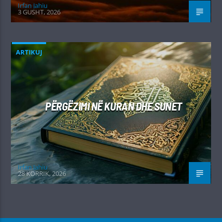
Irfan Jahiu
3 GUSHT, 2026
ARTIKUJ
PËRGËZIMI NË KURAN DHE SUNET
Irfan Jahiu
28 KORRIK, 2026