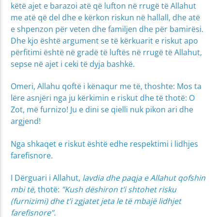
këtë ajet e barazoi atë që lufton në rrugë të Allahut
me atë që del dhe e kërkon riskun në hallall, dhe atë
e shpenzon për veten dhe familjen dhe për bamirësi.
Dhe kjo është argument se të kërkuarit e riskut apo
përfitimi është në gradë të luftës në rrugë të Allahut,
sepse në ajet i ceki të dyja bashkë.
Omeri, Allahu qoftë i kënaqur me të, thoshte: Mos ta
lëre asnjëri nga ju kërkimin e riskut dhe të thotë: O
Zot, më furnizo! Ju e dini se qielli nuk pikon ari dhe
argjend!
Nga shkaqet e riskut është edhe respektimi i lidhjes
farefisnore.
I Dërguari i Allahut,
lavdia dhe paqja e Allahut qofshin
mbi të
, thotë:
”Kush dëshiron t’i shtohet risku
(furnizimi) dhe t’i zgjatet jeta le të mbajë lidhjet
farefisnore”.