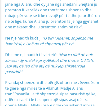
janë nga Allahu dhe dy janë nga shejtani! Shejtani ju
premton fukarallëk dhe thotë: mos shpenzo dhe
mbaje për vete se ti ke nevojë për të dhe ju urdhëron
në të ligë, kurse Allahu ju premton falje nga gjynahet
dhe mëkatet dhe ju premton shtim në risk”.
Në një hadith kudsij:
”O biri i Ademit, shpenzo (në
bamirësi) e Unë do të shpenzoj për ty”.
Dhe me një hadith të vërtetë:
”Nuk ka ditë që nuk
zbresin dy melekë prej Allahut dhe thonë: O Allah,
jepi atij që jep dhe atij që nuk jep shkatërroja
pasurinë”.
Prandaj shpenzoni dhe përgëzohuni me zëvendësim
të gjerë nga mirësitë e Allahut. Madje Allahu
tha: ”Pasaniku le të shpenzojë sipas pasurisë që ka,
ndërsa i varfri le të shpenzojë sipas asaj që i ka
dhënë Allahu; Allahu nuk e ngarkon askënd mbi sa i