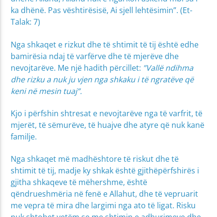
ka dhënë. Pas vështirësisë, Ai sjell lehtësimin”. (Et-
Talak: 7)
Nga shkaqet e rizkut dhe të shtimit të tij është edhe
bamirësia ndaj të varfërve dhe të mjerëve dhe
nevojtarëve. Me një hadith përcillet:
”Vallë ndihma
dhe rizku a nuk ju vjen nga shkaku i të ngratëve që
keni në mesin tuaj”.
Kjo i përfshin shtresat e nevojtarëve nga të varfrit, të
mjerët, të sëmurëve, të huajve dhe atyre që nuk kanë
familje.
Nga shkaqet më madhështore të riskut dhe të
shtimit të tij, madje ky shkak është gjithëpërfshirës i
gjitha shkaqeve të mëhershme, është
qëndrueshmëria në fenë e Allahut, dhe të vepruarit
me vepra të mira dhe largimi nga ato të ligat. Risku