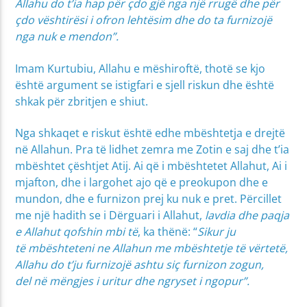
Allahu do t’ia hap për çdo gjë nga një rrugë dhe për
çdo vështirësi i ofron lehtësim dhe do ta furnizojë
nga nuk e mendon”.
Imam Kurtubiu, Allahu e mëshiroftë, thotë se kjo
është argument se istigfari e sjell riskun dhe është
shkak për zbritjen e shiut.
Nga shkaqet e riskut është edhe mbështetja e drejtë
në Allahun. Pra të lidhet zemra me Zotin e saj dhe t’ia
mbështet çështjet Atij. Ai që i mbështetet Allahut, Ai i
mjafton, dhe i largohet ajo që e preokupon dhe e
mundon, dhe e furnizon prej ku nuk e pret. Përcillet
me një hadith se i Dërguari i Allahut,
lavdia dhe paqja
e Allahut qofshin mbi të
, ka thënë: “
Sikur ju
të mbështeteni ne Allahun me mbështetje të vërtetë,
Allahu do t’ju furnizojë ashtu siç furnizon zogun,
del në mëngjes i uritur dhe ngryset i ngopur”.