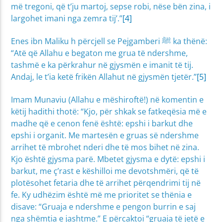
më tregoni, që t’ju martoj, sepse robi, nëse bën zina, i
largohet imani nga zemra tij’.”
[4]
Enes ibn Maliku h përcjell se Pejgamberi ﷺ ka thënë:
“Atë që Allahu e begaton me grua të ndershme,
tashmë e ka përkrahur në gjysmën e imanit të tij.
Andaj, le t’ia ketë frikën Allahut në gjysmën tjetër.”
[5]
Imam Munaviu (Allahu e mëshiroftë!) në komentin e
këtij hadithi thotë: “Kjo, për shkak se fatkeqësia më e
madhe që e cenon fenë është: epshi i barkut dhe
epshi i organit. Me martesën e gruas së ndershme
arrihet të mbrohet nderi dhe të mos bihet në zina.
Kjo është gjysma parë. Mbetet gjysma e dytë: epshi i
barkut, me ç’rast e këshilloi me devotshmëri, që të
plotësohet fetaria dhe të arrihet përqendrimi tij në
fe. Ky udhëzim është më me prioritet se thënia e
disave: “Gruaja e ndershme e pengon burrin e saj
nga shëmtia e jashtme.” E përcaktoi “gruaja të jetë e