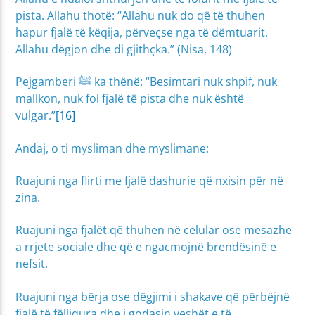
pista. Allahu thotë: “Allahu nuk do që të thuhen
hapur fjalë të këqija, përveçse nga të dëmtuarit.
Allahu dëgjon dhe di gjithçka.” (Nisa, 148)
Pejgamberi ﷺ ka thënë: “Besimtari nuk shpif, nuk
mallkon, nuk fol fjalë të pista dhe nuk është
vulgar.”
[16]
Andaj, o ti mysliman dhe myslimane:
Ruajuni nga flirti me fjalë dashurie që nxisin për në
zina.
Ruajuni nga fjalët që thuhen në celular ose mesazhe
a rrjete sociale dhe që e ngacmojnë brendësinë e
nefsit.
Ruajuni nga bërja ose dëgjimi i shakave që përbëjnë
fjalë të fëlliqura dhe i godasin veshët e të