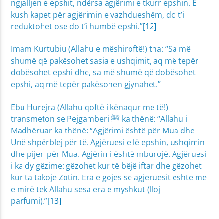
ngjalljen e epshit, ndërsa agjërimi e tkurr epshin. E
kush kapet për agjërimin e vazhdueshëm, do t’i
reduktohet ose do t’i humbë epshi.”
[12]
Imam Kurtubiu (Allahu e mëshiroftë!) tha: “Sa më
shumë që pakësohet sasia e ushqimit, aq më tepër
dobësohet epshi dhe, sa më shumë që dobësohet
epshi, aq më tepër pakësohen gjynahet.”
Ebu Hurejra (Allahu qoftë i kënaqur me të!)
transmeton se Pejgamberi ﷺ ka thënë: “Allahu i
Madhëruar ka thënë: “Agjërimi është për Mua dhe
Unë shpërblej për të. Agjëruesi e lë epshin, ushqimin
dhe pijen për Mua. Agjërimi është mburojë. Agjëruesi
i ka dy gëzime: gëzohet kur të bëjë iftar dhe gëzohet
kur ta takojë Zotin. Era e gojës së agjëruesit është më
e mirë tek Allahu sesa era e myshkut (lloj
parfumi).”
[13]