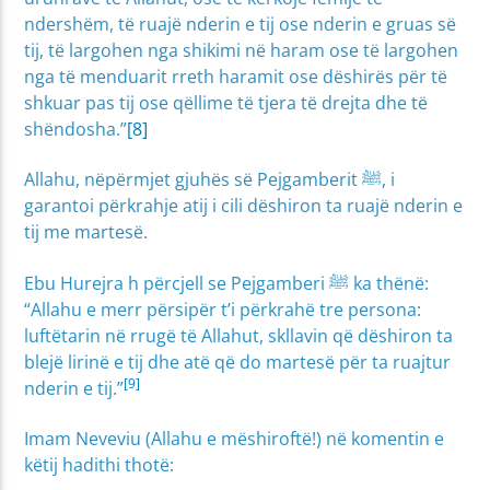
ndershëm, të ruajë nderin e tij ose nderin e gruas së
tij, të largohen nga shikimi në haram ose të largohen
nga të menduarit rreth haramit ose dëshirës për të
shkuar pas tij ose qëllime të tjera të drejta dhe të
shëndosha.”
[8]
Allahu, nëpërmjet gjuhës së Pejgamberit ﷺ, i
garantoi përkrahje atij i cili dëshiron ta ruajë nderin e
tij me martesë.
Ebu Hurejra h përcjell se Pejgamberi ﷺ ka thënë:
“Allahu e merr përsipër t’i përkrahë tre persona:
luftëtarin në rrugë të Allahut, skllavin që dëshiron ta
blejë lirinë e tij dhe atë që do martesë për ta ruajtur
[9]
nderin e tij.”
Imam Neveviu (Allahu e mëshiroftë!) në komentin e
këtij hadithi thotë: