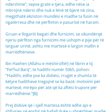
ndershme”, sepse gratë e tjera, edhe nëse ia
mbrojnë nderin dhe nuk e lënë të bjerë në zina,
megjithatë ekziston mundësi e madhe ta fusin në
ngatërresa dhe në përftimin e pasurisë në haram.
Gruan e llogariti begati dhe furnizim, se sikundërqë
njeriu përfiton nga furnizimi me ushqim e pije për të
larguar urinë, ashtu me martesë e largon mallin e
marrëdhënieve.
Ibn Haxheri (Allahu e mëshiroftë!) në librin e tij
“Fet’hul Barij”, te hadithi numër 5065, pohon:
“Hadithi, edhe pse ka dobësi, rrugët e shumta të
këtyre haditheve tregojnë se ka bazë: motivimi për
martesë, mirëpo për atë që ka aftësi trupore për
marrëdhënie.”
[6]
Prej dobive që i sjell martesa është edhe ajo e
shfryrjes së epshit në hallall duke u shpërblyer madje