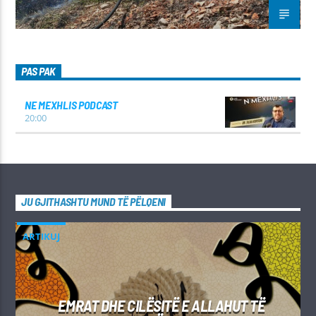
PAS PAK
NE MEXHLIS PODCAST
20:00
JU GJITHASHTU MUND TË PËLQENI
ARTIKUJ
EMRAT DHE CILËSITË E ALLAHUT TË