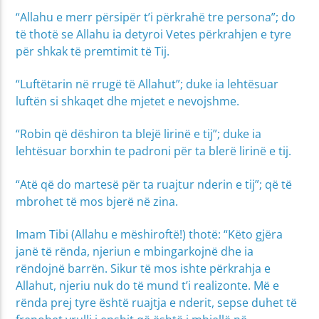
“Allahu e merr përsipër t’i përkrahë tre persona”; do
të thotë se Allahu ia detyroi Vetes përkrahjen e tyre
për shkak të premtimit të Tij.
“Luftëtarin në rrugë të Allahut”; duke ia lehtësuar
luftën si shkaqet dhe mjetet e nevojshme.
“Robin që dëshiron ta blejë lirinë e tij”; duke ia
lehtësuar borxhin te padroni për ta blerë lirinë e tij.
“Atë që do martesë për ta ruajtur nderin e tij”; që të
mbrohet të mos bjerë në zina.
Imam Tibi (Allahu e mëshiroftë!) thotë: “Këto gjëra
janë të rënda, njeriun e mbingarkojnë dhe ia
rëndojnë barrën. Sikur të mos ishte përkrahja e
Allahut, njeriu nuk do të mund t’i realizonte. Më e
rënda prej tyre është ruajtja e nderit, sepse duhet të