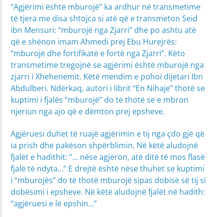
“Agjërimi është mburojë” ka ardhur në transmetime
të tjera me disa shtojca si atë që e transmeton Seid
ibn Mensuri: “mburojë nga Zjarri” dhe po ashtu atë
që e shënon imam Ahmedi prej Ebu Hurejrës:
“mburojë dhe fortifikatë e fortë nga Zjarri”. Këto
transmetime tregojnë se agjërimi është mburojë nga
zjarri i Xhehenemit. Këtë mendim e pohoi dijetari Ibn
Abdulberi. Ndërkaq, autori i librit “En Nihaje” thotë se
kuptimi i fjalës “mburojë” do të thotë se e mbron
njeriun nga ajo që e dëmton prej epsheve.
Agjëruesi duhet të ruajë agjërimin e tij nga çdo gjë që
ia prish dhe pakëson shpërblimin. Në këtë aludojnë
fjalët e hadithit: “… nëse agjëron, atë ditë të mos flasë
fjalë të ndyta…” E drejtë është nëse thuhet se kuptimi
i “mburojës” do të thotë mburojë sipas dobisë së tij si
dobësimi i epsheve. Në këtë aludojnë fjalët në hadith:
“agjëruesi e lë epshin…”