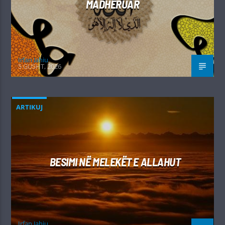
MADHËRUAR
Irfan Jahiu
5 GUSHT, 2026
ARTIKUJ
BESIMI NË MELEKËT E ALLAHUT
Irfan Jahiu