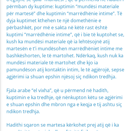
përmban dy kuptime: kuptimin “mundësi materiale
për martesë” dhe kuptimin “marrëdhënie intime”. Të
dyja kuptimet kthehen te një domethënie e
përbashkët, por më e sakta në këtë rast është
kuptimi “marrëdhënie intime”, që i bie të kuptohet se,
kush ka mundësi materiale që ia lehtësojnë atij
martesën e t’i mundësohen marrëdhëniet intime me
bashkëshorten, le të martohet. Ndërkaq, kush nuk ka
mundësi materiale të martohet dhe kjo ia
pamundëson atij kontaktin intim, le të agjërojë, sepse
agjërimi ia shuan epshin njësoj siç ndikon tredhja.
Fjala arabe “el vixha”, që u përmend në hadith,
kuptimin e ka tredhje, që nënkupton këtu se agjërimi
e shuan epshin dhe mbron nga e keqja e tij ashtu siç
ndikon tredhja.
Hadithi sqaron se martesa kërkohet prej atij që i ka