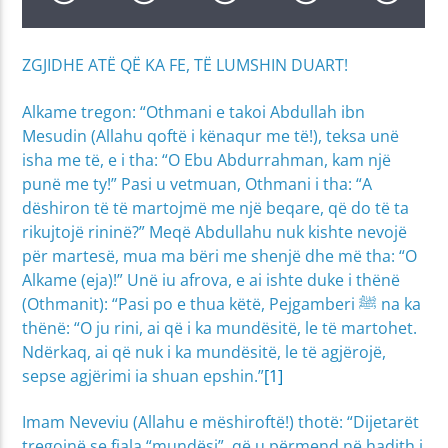
ZGJIDHE ATË QË KA FE, TË LUMSHIN DUART!
Alkame tregon: “Othmani e takoi Abdullah ibn
Mesudin (Allahu qoftë i kënaqur me të!), teksa unë
isha me të, e i tha: “O Ebu Abdurrahman, kam një
punë me ty!” Pasi u vetmuan, Othmani i tha: “A
dëshiron të të martojmë me një beqare, që do të ta
rikujtojë rininë?” Meqë Abdullahu nuk kishte nevojë
për martesë, mua ma bëri me shenjë dhe më tha: “O
Alkame (eja)!” Unë iu afrova, e ai ishte duke i thënë
(Othmanit): “Pasi po e thua këtë, Pejgamberi ﷺ na ka
thënë: “O ju rini, ai që i ka mundësitë, le të martohet.
Ndërkaq, ai që nuk i ka mundësitë, le të agjërojë,
sepse agjërimi ia shuan epshin.”
[1]
Imam Neveviu (Allahu e mëshiroftë!) thotë: “Dijetarët
tregojnë se fjala “mundësi”, që u përmend në hadith i