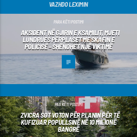
VAZHDO LEXIMIN
PARA KËTI POSTIMI
AKSIDENT NË GJIRIN E KSAMILIT, MJETI
LUNDRUES PËRPLASET ME SKAFIN E
POLICISË – SHËNOHET NJË VIKTIMË
PAS KËTI POSTIMI
ZVICRA SOT VOTON PËR PLANIN PËR TË
KUFIZUAR POPULLSINË NË 10 MILIONË
BANORË