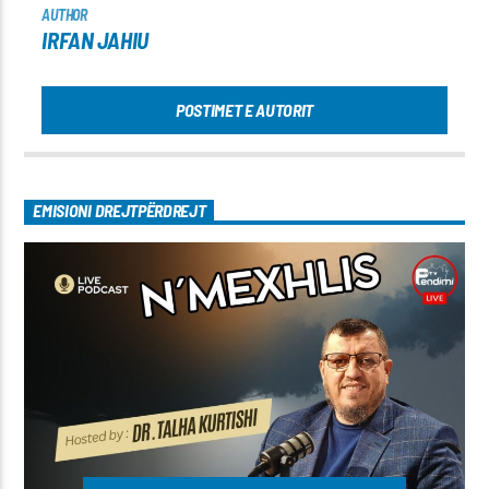
AUTHOR
IRFAN JAHIU
POSTIMET E AUTORIT
EMISIONI DREJTPËRDREJT