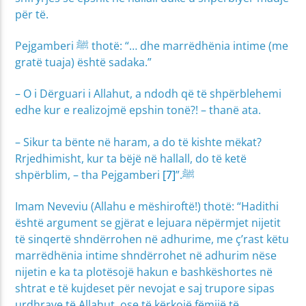
për të.
Pejgamberi ﷺ thotë: “… dhe marrëdhënia intime (me
gratë tuaja) është sadaka.”
– O i Dërguari i Allahut, a ndodh që të shpërblehemi
edhe kur e realizojmë epshin tonë?! – thanë ata.
– Sikur ta bënte në haram, a do të kishte mëkat?
Rrjedhimisht, kur ta bëjë në hallall, do të ketë
[7]
shpërblim, – tha Pejgamberi ﷺ.”
Imam Neveviu (Allahu e mëshiroftë!) thotë: “Hadithi
është argument se gjërat e lejuara nëpërmjet nijetit
të sinqertë shndërrohen në adhurime, me ç’rast këtu
marrëdhënia intime shndërrohet në adhurim nëse
nijetin e ka ta plotësojë hakun e bashkëshortes në
shtrat e të kujdeset për nevojat e saj trupore sipas
urdhrave të Allahut, ose të kërkojë fëmijë të