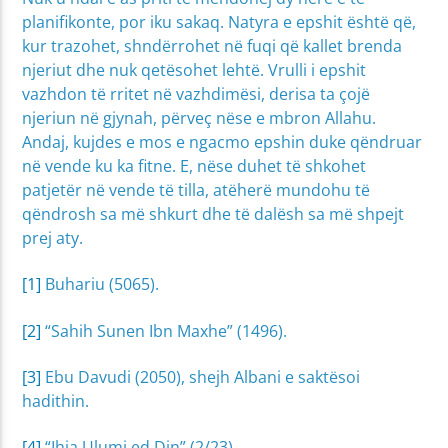
planifikonte, por iku sakaq. Natyra e epshit është që,
kur trazohet, shndërrohet në fuqi që kallet brenda
njeriut dhe nuk qetësohet lehtë. Vrulli i epshit
vazhdon të rritet në vazhdimësi, derisa ta çojë
njeriun në gjynah, përveç nëse e mbron Allahu.
Andaj, kujdes e mos e ngacmo epshin duke qëndruar
në vende ku ka fitne. E, nëse duhet të shkohet
patjetër në vende të tilla, atëherë mundohu të
qëndrosh sa më shkurt dhe të dalësh sa më shpejt
prej aty.
[1]
Buhariu (5065).
[2]
“Sahih Sunen Ibn Maxhe” (1496).
[3]
Ebu Davudi (2050), shejh Albani e saktësoi
hadithin.
[4]
“Ihja Ulumi ed Din” (2/23).