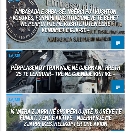
AMBASADA E SHBA-SË: NGËRÇI PO I KUSHTON
KOSOVËS, FORMIMI I INSTITUCIONEVE TË BËHET
NË PËRPUTHJE ME KUSHTETUTËN EDHE
VENDIMET E GJK-SË –
LAJME
PËRPLASEN DY TRAMVAJE NË GJERMANI, RRETH
25 TË LËNDUAR– TRE NË GJENDJE KRITIKE –
LAJME
14 VATRA ZJARRI NË SHQIPËRI GJATË 10 ORËVE TË
FUNDIT, 7 ENDE AKTIVE – NDËRHYRJE ME
ZJARRFIKËS, HELIKOPTER DHE AVION