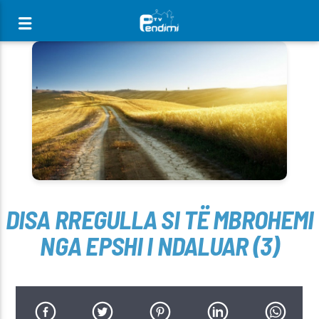
[There are no radio stations in the database]
DISA RREGULLA SI TË MBROHEMI
NGA EPSHI I NDALUAR (3)