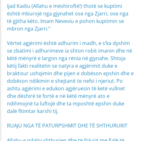
Ijad Kadiu (Allahu e mëshiroftë!) thotë se kuptimi
është mburojë nga gjynahet ose nga Zjarri, ose nga
të gjitha këto. Imam Neveviu e pohon kuptimin se
mbron nga Zjarri.”
Vërtet agjërimi është adhurim i madh, e s’ka dyshim
se zbatimi i adhurimeve ia shton robit imanin dhe në
këtë mënyrë e largon nga rënia në gjynahe. Shtoja
këtij fakti realitetin se natyra e agjërimit duke e
braktisur ushqimin dhe pijen e dobëson epshin dhe e
dobëson ndikimin e shejtanit te nefsi i njeriut. Po
ashtu agjërimi e edukon agjëruesin të ketë vullnet
dhe dëshirë të fortë e në këtë mënyrë ato e
ndihmojnë ta luftojë dhe ta mposhtë epshin duke
dalë fitimtar karshi tij.
RUAJU NGA TË PATURPSHMIT DHE TË SHTHURURIT
Allahu e ndaloi shthurjen dhe të folurit me fjalë të