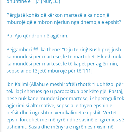
dhuntinë e Tij.” (Nur, 33)
Përgjatë kohës që kërkon martesë a ka ndonjë
mburojë që e mbron njeriun nga dhembja e epshit?
Po! Ajo qëndron në agjërim.
Pejgamberi ﷺ ka thënë: “O ju të rinj! Kush prej jush
ka mundësi për martesë, le të martohet. E kush nuk
ka mundësi për martesë, le të kapet për agjërimin,
sepse ai do të jetë mburojë për të.”
[11]
Ibn Kajimi (Allahu e mëshiroftë!) thotë: “I udhëzoi për
tek ilaçi shërues që u paracaktua për këtë gjë. Pastaj,
nëse nuk kanë mundësi për martesë, i shpërnguli tek
agjërimi si alternativë, sepse ai e thyen epshin e
nefsit dhe i ngushton vendkalimet e epshit. Vërtet
epshi forcohet me mënyrën dhe sasinë e ngrënies së
ushqimit. Sasia dhe mënyra e ngrënies nxisin në