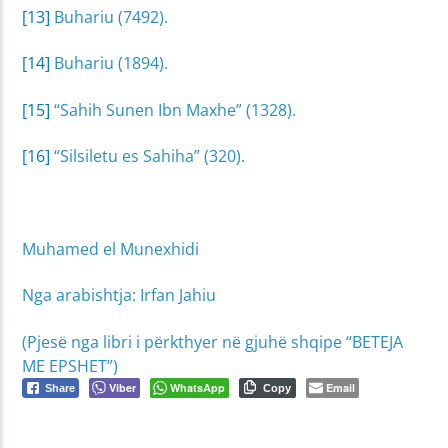
[13]
Buhariu (7492).
[14]
Buhariu (1894).
[15]
“Sahih Sunen Ibn Maxhe” (1328).
[16]
“Silsiletu es Sahiha” (320).
Muhamed el Munexhidi
Nga arabishtja: Irfan Jahiu
(Pjesë nga libri i përkthyer në gjuhë shqipe “BETEJA
ME EPSHET”)
Viber
WhatsApp
Email
Share
Copy