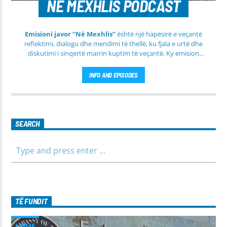
NE MEXHLIS PODCAST
Emisioni javor “Në Mexhlis”
është një hapësirë e veçantë
reflektimi, dialogu dhe mendimi të thellë, ku fjala e urtë dhe
diskutimi i sinqertë marrin kuptim të veçantë. Ky emision
transmetohet
drejtpërdrejt çdo të martë
, duke sjellë tek
publiku një formë komunikimi të hapur, të qetë dhe shumë
INFO AND EPISODES
përmbajtësore
SEARCH
TË FUNDIT
LAJME