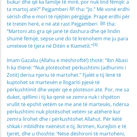
bukur dhe që ka familje të mirë, por nuk lind fëmijë: a
ta martoj atë?” Pejgamberi ﷺ tha: “Jo.” Më vonë erdhi
sërish dhe e mori të njëjtën përgjigje. Prapë erdhi për
të tretën herë, e në atë rast Pejgamberi ﷺ tha:
“Martoni ato gra që janë të dashura dhe që lindin
shumë fëmijë, sepse unë do të krenohem me ju para
[3]
umeteve të tjera në Ditën e Kiametit.”
Imam Gazaliu (Allahu e mëshiroftë!) thotë: “Ibn Abasi
h ka thënë: “Nuk plotësohet përkushtimi (adhurimi i
Zotit) derisa njeriu të martohet.” Fjalët e tij lënë të
kuptohet se martesën e llogariti pjesë të
përkushtimit dhe vepër që e plotëson atë. Por, me sa
duket, qëllimi i tij ka qenë se zemra nuk i shpëton
vrullit të epshit vetëm se me anë të martesës, ndërsa
përkushtimi nuk plotësohet vetëm se atëherë kur
zemra lirohet dhe i përkushtohet Allahut. Për këtë
shkak i mblidhte nxënësit e tij, Ikrimen, Kurejbin e të
tjerët, dhe u thoshte: ‘Nëse dëshironi të martoheni,