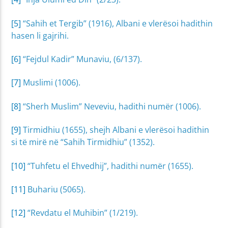
[5]
“Sahih et Tergib” (1916), Albani e vlerësoi hadithin
hasen li gajrihi.
[6]
“Fejdul Kadir” Munaviu, (6/137).
[7]
Muslimi (1006).
[8]
“Sherh Muslim” Neveviu, hadithi numër (1006).
[9]
Tirmidhiu (1655), shejh Albani e vlerësoi hadithin
si të mirë në “Sahih Tirmidhiu” (1352).
[10]
“Tuhfetu el Ehvedhij”, hadithi numër (1655).
[11]
Buhariu (5065).
[12]
“Revdatu el Muhibin” (1/219).