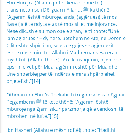
Ebu Hurejra (Allahu qoftë i kënaqur me të!)
transmeton se i Dërguari i Allahut ﷺ ka thënë:
“Agjërimi është mburojë, andaj (agjëruesi) të mos
flasë fjalë të ndyta e as të mos sillet me injorancë.
Nëse dikush e sulmon ose e shan, le t’i thotë: “Unë
jam agjërues!” – dy herë. Betohem në Atë, në Dorën e
Cilit është shpirti im, se era e gojës së agjëruesit
është më e mirë tek Allahu i Madhëruar sesa era e
myshkut. (Allahu thotë:) “Ai e lë ushqimin, pijen dhe
epshin e vet për Mua, agjërimi është për Mua dhe
Unë shpërblej për të, ndërsa e mira shpërblehet
dhjetëfish.”
[14]
Othman ibn Ebu As Thekafiu h tregon se e ka dëgjuar
Pejgamberin ﷺ të ketë thënë: “Agjërimi është
mburojë nga Zjarri sikur parzmorja që e vendosni të
mbroheni në luftë.”
[15]
Ibn Haxheri (Allahu e mëshiroftë!) thotë: “Hadithi