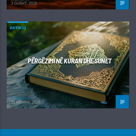
3 GUSHT, 2026
ARTIKUJ
PËRGËZIMI NË KURAN DHE SUNET
Irfan Jahiu
28 KORRIK, 2026