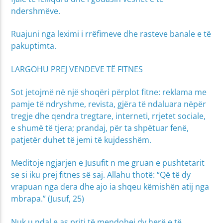
ndershmëve.
Ruajuni nga leximi i rrëfimeve dhe rasteve banale e të
pakuptimta.
LARGOHU PREJ VENDEVE TË FITNES
Sot jetojmë në një shoqëri përplot fitne: reklama me
pamje të ndryshme, revista, gjëra të ndaluara nëpër
tregje dhe qendra tregtare, interneti, rrjetet sociale,
e shumë të tjera; prandaj, për ta shpëtuar fenë,
patjetër duhet të jemi të kujdesshëm.
Meditoje ngjarjen e Jusufit n me gruan e pushtetarit
se si iku prej fitnes së saj. Allahu thotë: “Që të dy
vrapuan nga dera dhe ajo ia shqeu këmishën atij nga
mbrapa.” (Jusuf, 25)
Nuk u ndal e as priti të mendohej dy herë e të