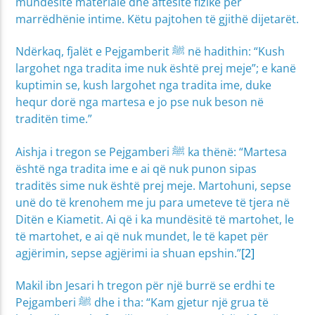
mundësitë materiale dhe aftësitë fizike për
marrëdhënie intime. Këtu pajtohen të gjithë dijetarët.
Ndërkaq, fjalët e Pejgamberit ﷺ në hadithin: “Kush
largohet nga tradita ime nuk është prej meje”; e kanë
kuptimin se, kush largohet nga tradita ime, duke
hequr dorë nga martesa e jo pse nuk beson në
traditën time.”
Aishja i tregon se Pejgamberi ﷺ ka thënë: “Martesa
është nga tradita ime e ai që nuk punon sipas
traditës sime nuk është prej meje. Martohuni, sepse
unë do të krenohem me ju para umeteve të tjera në
Ditën e Kiametit. Ai që i ka mundësitë të martohet, le
të martohet, e ai që nuk mundet, le të kapet për
agjërimin, sepse agjërimi ia shuan epshin.”
[2]
Makil ibn Jesari h tregon për një burrë se erdhi te
Pejgamberi ﷺ dhe i tha: “Kam gjetur një grua të