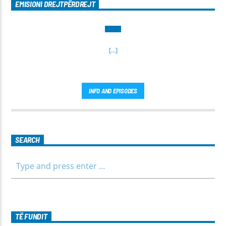
EMISIONI DREJTPËRDREJT
[...]
INFO AND EPISODES
SEARCH
TË FUNDIT