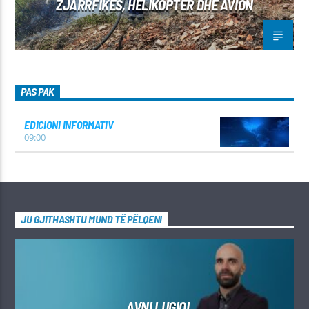
ZJARRFIKËS, HELIKOPTER DHE AVION
PAS PAK
EDICIONI INFORMATIV
09:00
JU GJITHASHTU MUND TË PËLQENI
AVNI LUGIQI