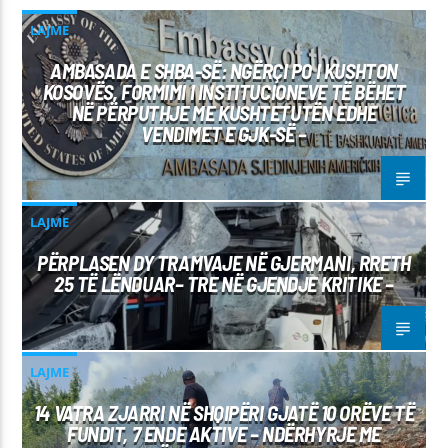
LAJME
AMBASADA E SHBA-SË: NGËRÇI PO I KUSHTON
KOSOVËS, FORMIMI I INSTITUCIONEVE TË BËHET
NË PËRPUTHJE ME KUSHTETUTËN EDHE
VENDIMET E GJK-SË –
LAJME
PËRPLASEN DY TRAMVAJE NË GJERMANI, RRETH
25 TË LËNDUAR– TRE NË GJENDJE KRITIKE –
LAJME
14 VATRA ZJARRI NË SHQIPËRI GJATË 10 ORËVE TË
FUNDIT, 7 ENDE AKTIVE – NDËRHYRJE ME