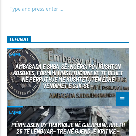
TË FUNDIT
LAJME
AMBASADA E SHBA-SË: NGËRÇI PO I KUSHTON
KOSOVËS, FORMIMI I INSTITUCIONEVE TË BËHET
NË PËRPUTHJE ME KUSHTETUTËN EDHE
VENDIMET E GJK-SË –
LAJME
PËRPLASEN DY TRAMVAJE NË GJERMANI, RRETH
25 TË LËNDUAR– TRE NË GJENDJE KRITIKE –