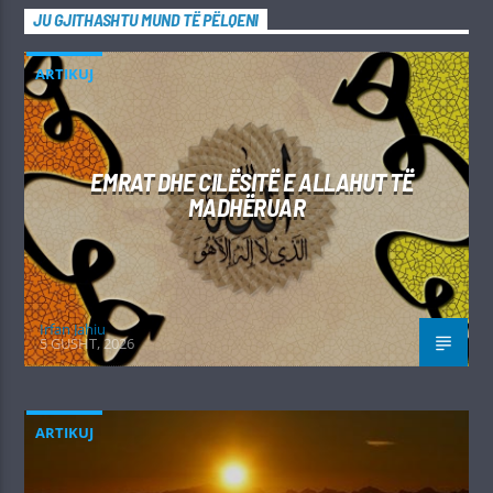
JU GJITHASHTU MUND TË PËLQENI
ARTIKUJ
EMRAT DHE CILËSITË E ALLAHUT TË
MADHËRUAR
Irfan Jahiu
5 GUSHT, 2026
ARTIKUJ