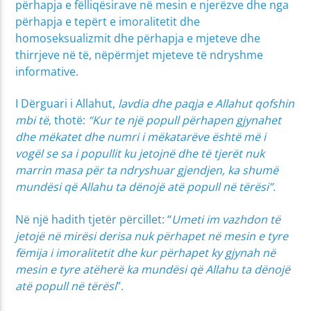
përhapja e fëlliqësirave në mesin e njerëzve dhe nga
përhapja e tepërt e imoralitetit dhe
homoseksualizmit dhe përhapja e mjeteve dhe
thirrjeve në të, nëpërmjet mjeteve të ndryshme
informative.
I Dërguari i Allahut,
lavdia dhe paqja e Allahut qofshin
mbi të
, thotë:
“Kur te një popull përhapen gjynahet
dhe mëkatet dhe numri i mëkatarëve është më i
vogël se sa i popullit ku jetojnë dhe të tjerët nuk
marrin masa për ta ndryshuar gjendjen, ka shumë
mundësi që Allahu ta dënojë atë popull në tërësi”.
Në një hadith tjetër përcillet: “
Umeti im vazhdon të
jetojë në mirësi derisa nuk përhapet në mesin e tyre
fëmija i imoralitetit dhe kur përhapet ky gjynah në
mesin e tyre atëherë ka mundësi që Allahu ta dënojë
atë popull në tërësi
”.