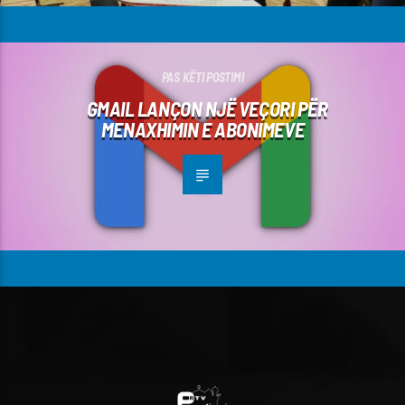
PAS KËTI POSTIMI
GMAIL LANÇON NJË VEÇORI PËR
MENAXHIMIN E ABONIMEVE