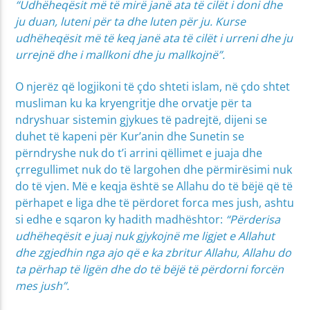
“Udhëheqësit më të mirë janë ata të cilët i doni dhe
ju duan, luteni për ta dhe luten për ju. Kurse
udhëheqësit më të keq janë ata të cilët i urreni dhe ju
urrejnë dhe i mallkoni dhe ju mallkojnë”.
O njerëz që logjikoni të çdo shteti islam, në çdo shtet
musliman ku ka kryengritje dhe orvatje për ta
ndryshuar sistemin gjykues të padrejtë, dijeni se
duhet të kapeni për Kur’anin dhe Sunetin se
përndryshe nuk do t’i arrini qëllimet e juaja dhe
çrregullimet nuk do të largohen dhe përmirësimi nuk
do të vjen. Më e keqja është se Allahu do të bëjë që të
përhapet e liga dhe të përdoret forca mes jush, ashtu
si edhe e sqaron ky hadith madhështor:
“Përderisa
udhëheqësit e juaj nuk gjykojnë me ligjet e Allahut
dhe zgjedhin
nga ajo që e ka zbritur Allahu, Allahu do
ta përhap të ligën dhe do të bëjë të përdorni forcën
mes jush”.