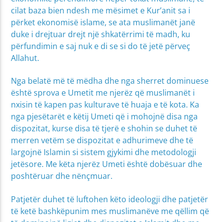
cilat baza bien ndesh me mësimet e Kur’anit sa i
përket ekonomisë islame, se ata muslimanët janë
duke i drejtuar drejt një shkatërrimi të madh, ku
përfundimin e saj nuk e di se si do të jetë përveç
Allahut.
Nga belatë më të mëdha dhe nga sherret dominuese
është sprova e Umetit me njerëz që muslimanët i
nxisin të kapen pas kulturave të huaja e të kota. Ka
nga pjesëtarët e këtij Umeti që i mohojnë disa nga
dispozitat, kurse disa të tjerë e shohin se duhet të
merren vetëm se dispozitat e adhurimeve dhe të
largojnë Islamin si sistem gjykimi dhe metodologji
jetësore. Me këta njerëz Umeti është dobësuar dhe
poshtëruar dhe nënçmuar.
Patjetër duhet të luftohen këto ideologji dhe patjetër
të ketë bashkëpunim mes muslimanëve me qëllim që