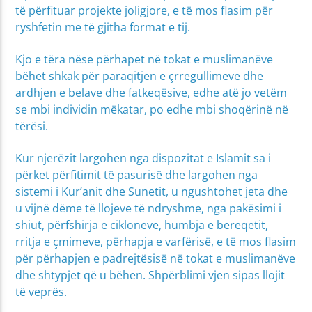
të përfituar projekte joligjore, e të mos flasim për
ryshfetin me të gjitha format e tij.
Kjo e tëra nëse përhapet në tokat e muslimanëve
bëhet shkak për paraqitjen e çrregullimeve dhe
ardhjen e belave dhe fatkeqësive, edhe atë jo vetëm
se mbi individin mëkatar, po edhe mbi shoqërinë në
tërësi.
Kur njerëzit largohen nga dispozitat e Islamit sa i
përket përfitimit të pasurisë dhe largohen nga
sistemi i Kur’anit dhe Sunetit, u ngushtohet jeta dhe
u vijnë dëme të llojeve të ndryshme, nga pakësimi i
shiut, përfshirja e cikloneve, humbja e bereqetit,
rritja e çmimeve, përhapja e varfërisë, e të mos flasim
për përhapjen e padrejtësisë në tokat e muslimanëve
dhe shtypjet që u bëhen. Shpërblimi vjen sipas llojit
të veprës.