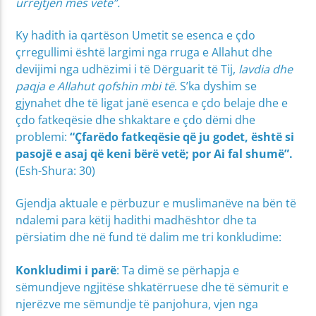
urrejtjen mes vete”.
Ky hadith ia qartëson Umetit se esenca e çdo
çrregullimi është largimi nga rruga e Allahut dhe
devijimi nga udhëzimi i të Dërguarit të Tij,
lavdia dhe
paqja e Allahut qofshin mbi të
. S’ka dyshim se
gjynahet dhe të ligat janë esenca e çdo belaje dhe e
çdo fatkeqësie dhe shkaktare e çdo dëmi dhe
problemi:
“
Çfarëdo fatkeqësie që ju godet, është si
pasojë e asaj që keni bërë vetë; por Ai fal shumë”.
(Esh-Shura: 30)
Gjendja aktuale e përbuzur e muslimanëve na bën të
ndalemi para këtij hadithi madhështor dhe ta
përsiatim dhe në fund të dalim me tri konkludime:
Konkludimi i parë
: Ta dimë se përhapja e
sëmundjeve ngjitëse shkatërruese dhe të sëmurit e
njerëzve me sëmundje të panjohura, vjen nga