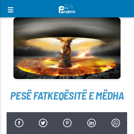
[There are no radio stations in the database]
PESË FATKEQËSITË E MËDHA