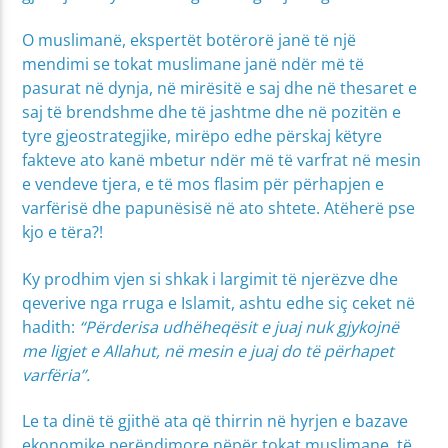
O muslimanë, ekspertët botërorë janë të një
mendimi se tokat muslimane janë ndër më të
pasurat në dynja, në mirësitë e saj dhe në thesaret e
saj të brendshme dhe të jashtme dhe në pozitën e
tyre gjeostrategjike, mirëpo edhe përskaj këtyre
fakteve ato kanë mbetur ndër më të varfrat në mesin
e vendeve tjera, e të mos flasim për përhapjen e
varfërisë dhe papunësisë në ato shtete. Atëherë pse
kjo e tëra?!
Ky prodhim vjen si shkak i largimit të njerëzve dhe
qeverive nga rruga e Islamit, ashtu edhe siç ceket në
hadith:
“Përderisa udhëheqësit e juaj nuk gjykojnë
me ligjet e Allahut, në mesin e juaj do të përhapet
varfëria”.
Le ta dinë të gjithë ata që thirrin në hyrjen e bazave
ekonomike perëndimore nëpër tokat muslimane, të