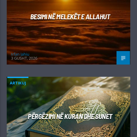
BESIMI NË MELEKËT E ALLAHUT
Irfan Jahiu
3 GUSHT, 2026
ARTIKUJ
PËRGËZIMI NË KURAN DHE SUNET