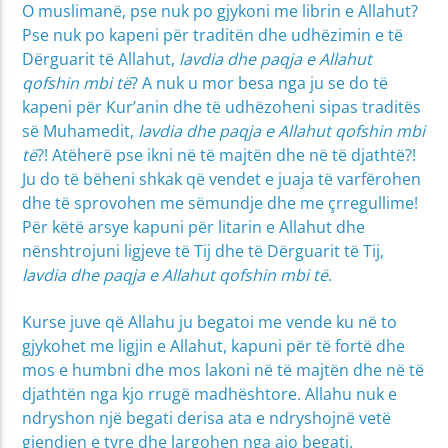
O muslimanë, pse nuk po gjykoni me librin e Allahut?
Pse nuk po kapeni për traditën dhe udhëzimin e të
Dërguarit të Allahut,
lavdia dhe paqja e Allahut
qofshin mbi të
? A nuk u mor besa nga ju se do të
kapeni për Kur’anin dhe të udhëzoheni sipas traditës
së Muhamedit,
lavdia dhe paqja e Allahut qofshin mbi
të
?! Atëherë pse ikni në të majtën dhe në të djathtë?!
Ju do të bëheni shkak që vendet e juaja të varfërohen
dhe të sprovohen me sëmundje dhe me çrregullime!
Për këtë arsye kapuni për litarin e Allahut dhe
nënshtrojuni ligjeve të Tij dhe të Dërguarit të Tij,
lavdia dhe paqja e Allahut qofshin mbi të
.
Kurse juve që Allahu ju begatoi me vende ku në to
gjykohet me ligjin e Allahut, kapuni për të fortë dhe
mos e humbni dhe mos lakoni në të majtën dhe në të
djathtën nga kjo rrugë madhështore. Allahu nuk e
ndryshon një begati derisa ata e ndryshojnë vetë
gjendjen e tyre dhe largohen nga ajo begati.