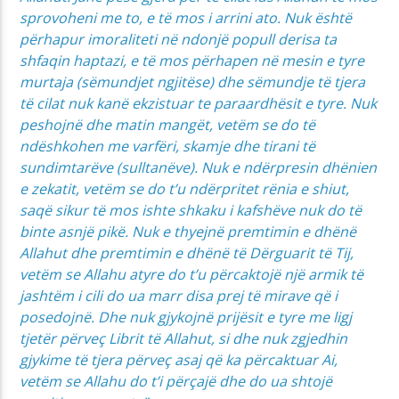
sprovoheni me to, e të mos i arrini ato.
Nuk është
përhapur imoraliteti në ndonjë popull derisa ta
shfaqin haptazi, e të mos përhapen në mesin e tyre
murtaja (sëmundjet ngjitëse) dhe sëmundje të tjera
të cilat nuk kanë ekzistuar te paraardhësit e tyre.
Nuk
peshojnë dhe matin mangët, vetëm se do të
ndëshkohen me varfëri, skamje dhe tirani të
sundimtarëve (sulltanëve). Nuk e ndërpresin dhënien
e zekatit, vetëm se do t’u ndërpritet rënia e shiut,
saqë sikur të mos ishte shkaku i kafshëve nuk do të
binte asnjë pikë. Nuk e thyejnë premtimin e dhënë
Allahut dhe premtimin e dhënë të Dërguarit të Tij,
vetëm se Allahu atyre do t’u përcaktojë një armik të
jashtëm i cili do ua marr disa prej të mirave që i
posedojnë. Dhe nuk gjykojnë prijësit e tyre me ligj
tjetër përveç Librit të Allahut, si dhe nuk zgjedhin
gjykime të tjera përveç asaj që ka përcaktuar Ai,
vetëm se Allahu do t’i përçajë dhe do ua shtojë