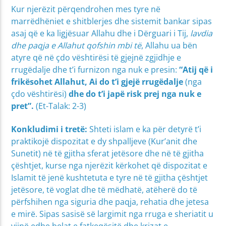
Kur njerëzit përqendrohen mes tyre në
marrëdhëniet e shitblerjes dhe sistemit bankar sipas
asaj që e ka ligjësuar Allahu dhe i Dërguari i Tij,
lavdia
dhe paqja e Allahut qofshin mbi të
, Allahu ua bën
atyre që në çdo vështirësi të gjejnë zgjidhje e
rrugëdalje dhe t’i furnizon nga nuk e presin:
“Atij që i
frikësohet Allahut, Ai do t’i gjejë rrugëdalje
(nga
çdo vështirësi)
dhe do t’i japë risk prej nga nuk e
pret”.
(Et-Talak: 2-3)
Konkludimi i tretë:
Shteti islam e ka për detyrë t’i
praktikojë dispozitat e dy shpalljeve (Kur’anit dhe
Sunetit) në të gjitha sferat jetësore dhe në të gjitha
çështjet, kurse nga njerëzit kërkohet që dispozitat e
Islamit të jenë kushtetuta e tyre në të gjitha çështjet
jetësore, të voglat dhe të mëdhatë, atëherë do të
përfshihen nga siguria dhe paqja, rehatia dhe jetesa
e mirë. Sipas sasisë së largimit nga rruga e sheriatit u