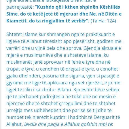
vijnë edhe belat e fatkeqësitë dhe krizat e
padrejtësitë:
“Kushdo që i kthen shpinën Këshillës
Sime, do të ketë jetë të mjeruar dhe Ne, në Ditën e
Kiametit, do ta ringjallim të verbër”.
(Ta Ha: 124)
Shtetet islame kur shmangen nga të praktikuarit e
ligjeve të Allahut tërësisht apo pjesërisht, goditen me
varfëri dhe u vijnë bela dhe sprova. Gjendja aktuale e
mjerë e muslimanëve dhe e shteteve islame, ku
muslimanët janë sprovuar në fenë e tyre dhe në
trupat e tyre, u cenohen të drejtat e tyre, u cenohet
gjaku dhe nderi, pasuria dhe siguria, vjen si pasojë e
gjykimit me ligje të aplikuara nga vet njerëzit, e jo me
ligjet të cilin i ka zbritur Allahu. Kjo është bërë sebep
që të përhapet padrejtësia në tokë dhe në mesin e
njerëzve dhe të shtohet çrregullimi dhe të shtohet
urrejtja mes udhëheqësit dhe parisë së tij dhe të
humbet tek njerëzit kuptimi i hadithit të Dërguarit të
Allahut,
lavdia dhe paqja e Allahut qofshin mbi të
: