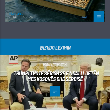
Irfan Jahiu
28 KORRIK, 2026
VAZHDO LEXIMIN
PARA KËTI POSTIMI
TRUMPI THOTË SËRISH SE E NDALI LUFTËN
MES KOSOVËS DHE SERBISË