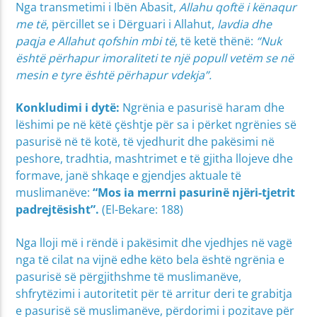
Nga transmetimi i Ibën Abasit,
Allahu qoftë i kënaqur
me të
, përcillet se i Dërguari i Allahut,
lavdia dhe
paqja e Allahut qofshin mbi të
, të ketë thënë:
“Nuk
është përhapur imoraliteti te një popull vetëm se në
mesin e tyre është përhapur vdekja”.
Konkludimi i dytë:
Ngrënia e pasurisë haram dhe
lëshimi pe në këtë çështje për sa i përket ngrënies së
pasurisë në të kotë, të vjedhurit dhe pakësimi në
peshore, tradhtia, mashtrimet e të gjitha llojeve dhe
formave, janë shkaqe e gjendjes aktuale të
muslimanëve:
“Mos ia merrni pasurinë njëri-tjetrit
padrejtësisht”.
(El-Bekare: 188)
Nga lloji më i rëndë i pakësimit dhe vjedhjes në vagë
nga të cilat na vijnë edhe këto bela është ngrënia e
pasurisë së përgjithshme të muslimanëve,
shfrytëzimi i autoritetit për të arritur deri te grabitja
e pasurisë së muslimanëve, përdorimi i pozitave për