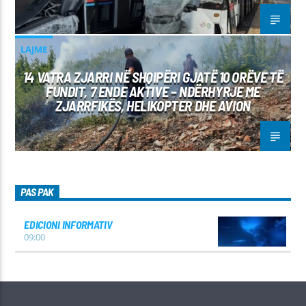
LAJME
14 VATRA ZJARRI NË SHQIPËRI GJATË 10 ORËVE TË
FUNDIT, 7 ENDE AKTIVE – NDËRHYRJE ME
ZJARRFIKËS, HELIKOPTER DHE AVION
PAS PAK
EDICIONI INFORMATIV
09:00