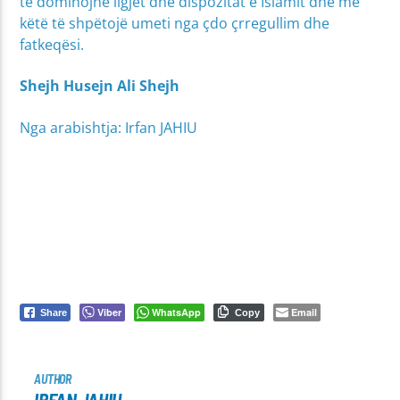
të dominojnë ligjet dhe dispozitat e Islamit dhe me
këtë të shpëtojë umeti nga çdo çrregullim dhe
fatkeqësi.
Shejh Husejn Ali Shejh
Nga arabishtja: Irfan JAHIU
Viber
WhatsApp
Email
Share
Copy
AUTHOR
IRFAN JAHIU