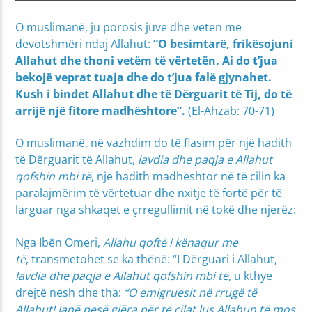
O muslimanë, ju porosis juve dhe veten me
devotshmëri ndaj Allahut:
“O
besimtarë, frikësojuni
Allahut dhe thoni vetëm të vërtetën. Ai do t’jua
bekojë veprat tuaja dhe do t’jua falë gjynahet.
Kush i bindet Allahut dhe të Dërguarit të Tij, do të
arrijë një fitore madhështore”.
(El-Ahzab: 70-71)
O muslimanë, në vazhdim do të flasim për një hadith
të Dërguarit të Allahut,
lavdia dhe paqja e Allahut
qofshin mbi të
, një hadith madhështor në të cilin ka
paralajmërim të vërtetuar dhe nxitje të fortë për të
larguar nga shkaqet e çrregullimit në tokë dhe njerëz:
Nga Ibën Omeri,
Allahu qoftë i kënaqur me
të
,
transmetohet se ka thënë: “I Dërguari i Allahut,
lavdia dhe paqja e Allahut qofshin mbi të
, u kthye
drejtë nesh dhe tha:
“O emigruesit në rrugë të
Allahut! Janë pesë gjëra për të cilat lus Allahun të mos