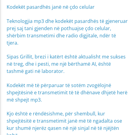
Kodekët pasardhës janë në çdo celular
Teknologjia mp3 dhe kodekët pasardhës të gjeneruar
prej saj tani gjenden në pothuajse çdo celular,
shërbim transmetimi dhe radio digjitale, ndër të
tjera.
Sipas Grillit, brezi i katërt është aktualisht me sukses
në treg, dhe i pesti, me një bërthamë AI, është
tashmë gati në laborator.
Kodekët më të përparuar të sotëm zvogëlojnë
shpejtësinë e transmetimit të të dhënave dhjetë herë
më shpejt mp3.
Kjo është e rëndësishme, për shembull, kur
shpejtësitë e transmetimit janë më të ngadalta ose
kur shumë njerëz qasen në një sinjal në të njëjtën