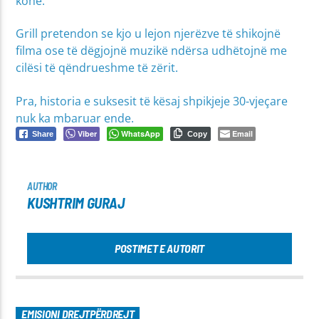
kohë.
Grill pretendon se kjo u lejon njerëzve të shikojnë
filma ose të dëgjojnë muzikë ndërsa udhëtojnë me
cilësi të qëndrueshme të zërit.
Pra, historia e suksesit të kësaj shpikjeje 30-vjeçare
nuk ka mbaruar ende.
Viber
WhatsApp
Email
Share
Copy
AUTHOR
KUSHTRIM GURAJ
POSTIMET E AUTORIT
EMISIONI DREJTPËRDREJT