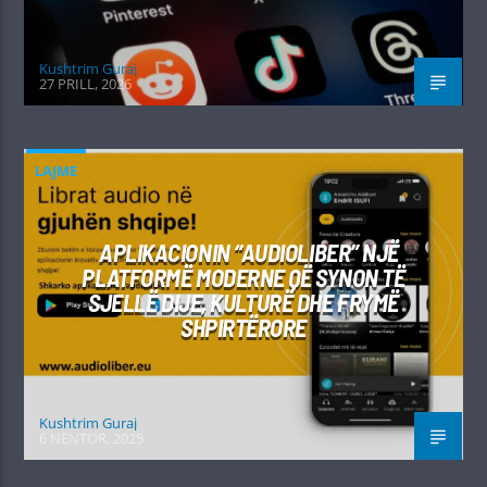
Kushtrim Guraj
27 PRILL, 2026
LAJME
APLIKACIONIN “AUDIOLIBER” NJË
PLATFORMË MODERNE QË SYNON TË
SJELLË DIJE, KULTURË DHE FRYMË
SHPIRTËRORE
Kushtrim Guraj
6 NËNTOR, 2025