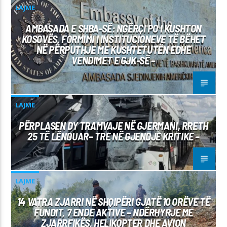
LAJME
AMBASADA E SHBA-SË: NGËRÇI PO I KUSHTON
KOSOVËS, FORMIMI I INSTITUCIONEVE TË BËHET
NË PËRPUTHJE ME KUSHTETUTËN EDHE
VENDIMET E GJK-SË –
LAJME
PËRPLASEN DY TRAMVAJE NË GJERMANI, RRETH
25 TË LËNDUAR– TRE NË GJENDJE KRITIKE –
LAJME
14 VATRA ZJARRI NË SHQIPËRI GJATË 10 ORËVE TË
FUNDIT, 7 ENDE AKTIVE – NDËRHYRJE ME
ZJARRFIKËS, HELIKOPTER DHE AVION