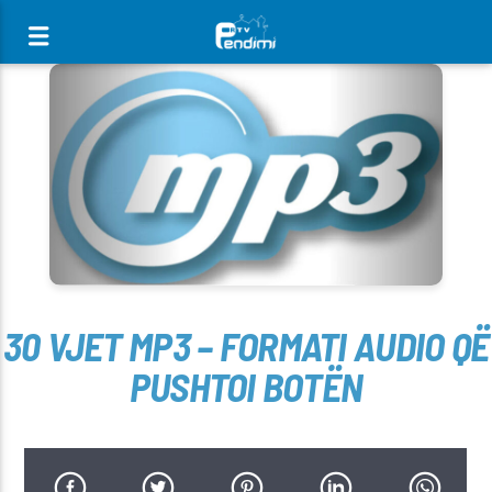
[There are no radio stations in the database]
30 VJET MP3 – FORMATI AUDIO QË
PUSHTOI BOTËN