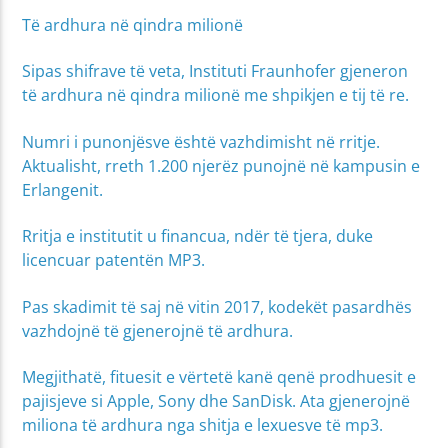
Të ardhura në qindra milionë
Sipas shifrave të veta, Instituti Fraunhofer gjeneron
të ardhura në qindra milionë me shpikjen e tij të re.
Numri i punonjësve është vazhdimisht në rritje.
Aktualisht, rreth 1.200 njerëz punojnë në kampusin e
Erlangenit.
Rritja e institutit u financua, ndër të tjera, duke
licencuar patentën MP3.
Pas skadimit të saj në vitin 2017, kodekët pasardhës
vazhdojnë të gjenerojnë të ardhura.
Megjithatë, fituesit e vërtetë kanë qenë prodhuesit e
pajisjeve si Apple, Sony dhe SanDisk. Ata gjenerojnë
miliona të ardhura nga shitja e lexuesve të mp3.