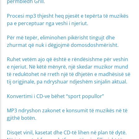
përmbledh Grill.
Procesi mp3 thjesht heq pjesët e tepërta të muzikës
pa e perceptuar nga veshi i njeriut.
Për më tepër, eliminohen pikërisht tingujt dhe
zhurmat që nuk i dëgjojmë domosdoshmërisht.
Ruhet vetëm ajo që është e rëndësishme për veshin
e njeriut. Në këtë mënyrë, një skedar muzikor mund
të reduktohet në rreth një të dhjetën e madhësisë së
tij origjinale, pa ndryshuar ndjeshëm sinjalin aktual.
Konvertimi i CD-ve bëhet “sport popullor”
MP3 ndryshon zakonet e konsumit të muzikës në të
gjithë botën.
Disqet vinil, kasetat dhe CD-të lihen në plan të dytë.