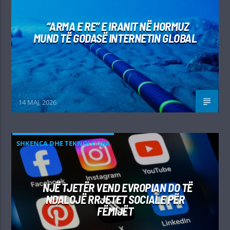
“ARMA E RE” E IRANIT NË HORMUZ
MUND TË GODASË INTERNETIN GLOBAL
Kushtrim Guraj
14 MAJ, 2026
SHKENCA DHE TEKNOLOGJIA
NJË TJETËR VEND EVROPIAN DO TË
NDALOJË RRJETET SOCIALE PËR
FËMIJËT