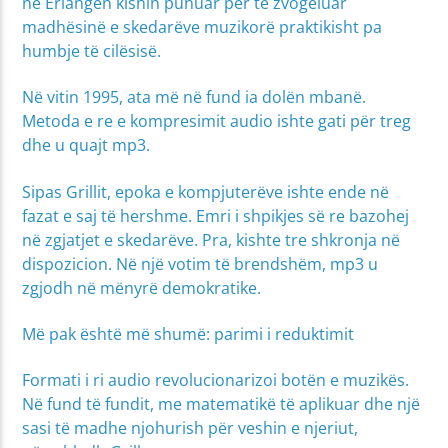
në Erlangen kishin punuar për të zvogëluar
madhësinë e skedarëve muzikorë praktikisht pa
humbje të cilësisë.
Në vitin 1995, ata më në fund ia dolën mbanë.
Metoda e re e kompresimit audio ishte gati për treg
dhe u quajt mp3.
Sipas Grillit, epoka e kompjuterëve ishte ende në
fazat e saj të hershme. Emri i shpikjes së re bazohej
në zgjatjet e skedarëve. Pra, kishte tre shkronja në
dispozicion. Në një votim të brendshëm, mp3 u
zgjodh në mënyrë demokratike.
Më pak është më shumë: parimi i reduktimit
Formati i ri audio revolucionarizoi botën e muzikës.
Në fund të fundit, me matematikë të aplikuar dhe një
sasi të madhe njohurish për veshin e njeriut,