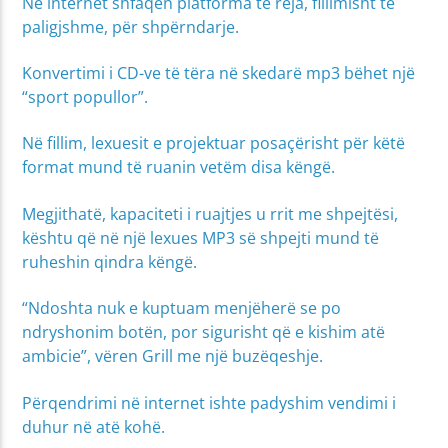
Në internet shfaqen platforma të reja, fillimisht të
paligjshme, për shpërndarje.
Konvertimi i CD-ve të tëra në skedarë mp3 bëhet një
“sport popullor”.
Në fillim, lexuesit e projektuar posaçërisht për këtë
format mund të ruanin vetëm disa këngë.
Megjithatë, kapaciteti i ruajtjes u rrit me shpejtësi,
kështu që në një lexues MP3 së shpejti mund të
ruheshin qindra këngë.
“Ndoshta nuk e kuptuam menjëherë se po
ndryshonim botën, por sigurisht që e kishim atë
ambicie”, vëren Grill me një buzëqeshje.
Përqendrimi në internet ishte padyshim vendimi i
duhur në atë kohë.