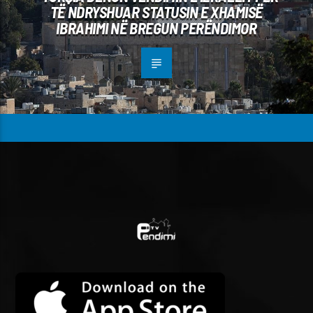
TË NDRYSHUAR STATUSIN E XHAMISË
IBRAHIMI NË BREGUN PERËNDIMOR