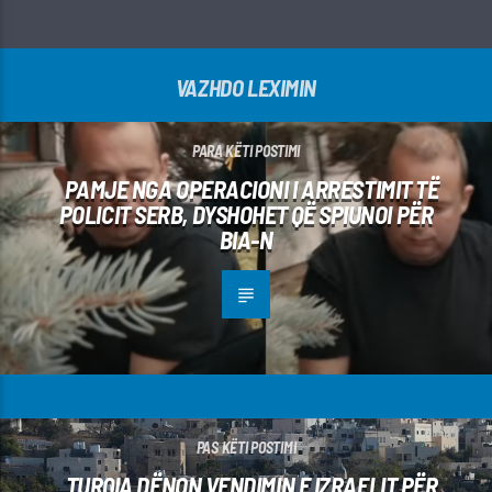
VAZHDO LEXIMIN
PARA KËTI POSTIMI
PAMJE NGA OPERACIONI I ARRESTIMIT TË
POLICIT SERB, DYSHOHET QË SPIUNOI PËR
BIA-N
PAS KËTI POSTIMI
TURQIA DËNON VENDIMIN E IZRAELIT PËR