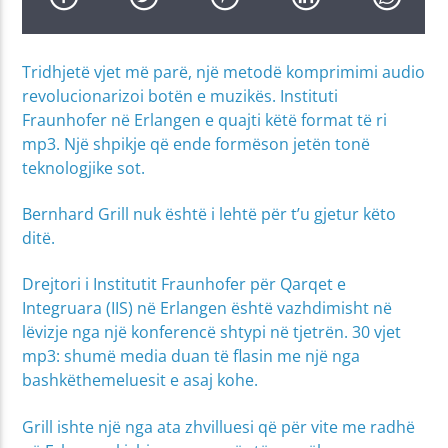
Tridhjetë vjet më parë, një metodë komprimimi audio
revolucionarizoi botën e muzikës. Instituti
Fraunhofer në Erlangen e quajti këtë format të ri
mp3. Një shpikje që ende formëson jetën tonë
teknologjike sot.
Bernhard Grill nuk është i lehtë për t’u gjetur këto
ditë.
Drejtori i Institutit Fraunhofer për Qarqet e
Integruara (IIS) në Erlangen është vazhdimisht në
lëvizje nga një konferencë shtypi në tjetrën. 30 vjet
mp3: shumë media duan të flasin me një nga
bashkëthemeluesit e asaj kohe.
Grill ishte një nga ata zhvilluesi që për vite me radhë