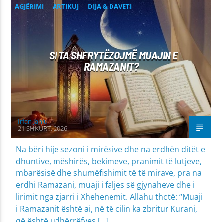
AGJËRIMI
ARTIKUJ
DIJA & DAVETI
MIRËSJELLJA - EDUKATA FETARE
PROBLEME SHPIRTËRORE & SHOQËRORE
SI TA SHFRYTËZOJMË MUAJIN E
RAMAZANIT?
Irfan Jahiu
21 SHKURT, 2026
Na bëri hije sezoni i mirësive dhe na erdhën ditët e
dhuntive, mëshirës, bekimeve, pranimit të lutjeve,
mbarësisë dhe shumëfishimit të të mirave, pra na
erdhi Ramazani, muaji i faljes së gjynaheve dhe i
lirimit nga zjarri i Xhehenemit. Allahu thotë: “Muaji
i Ramazanit është ai, në të cilin ka zbritur Kurani,
që është udhërrëfyes […]