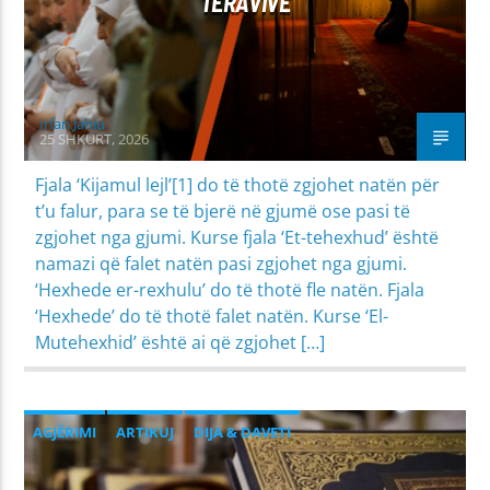
TERAVIVE
Irfan Jahiu
25 SHKURT, 2026
Fjala ‘Kijamul lejl’[1] do të thotë zgjohet natën për
t’u falur, para se të bjerë në gjumë ose pasi të
zgjohet nga gjumi. Kurse fjala ‘Et-tehexhud’ është
namazi që falet natën pasi zgjohet nga gjumi.
‘Hexhede er-rexhulu’ do të thotë fle natën. Fjala
‘Hexhede’ do të thotë falet natën. Kurse ‘El-
Mutehexhid’ është ai që zgjohet […]
AGJËRIMI
ARTIKUJ
DIJA & DAVETI