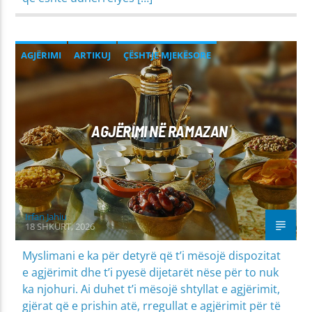
AGJËRIMI
ARTIKUJ
ÇËSHTJE MJEKËSORE
DIJA & DAVETI
MIRËSJELLJA - EDUKATA FETARE
AGJËRIMI NË RAMAZAN
Irfan Jahiu
18 SHKURT, 2026
Myslimani e ka për detyrë që t’i mësojë dispozitat
e agjërimit dhe t’i pyesë dijetarët nëse për to nuk
ka njohuri. Ai duhet t’i mësojë shtyllat e agjërimit,
gjërat që e prishin atë, rregullat e agjërimit për të