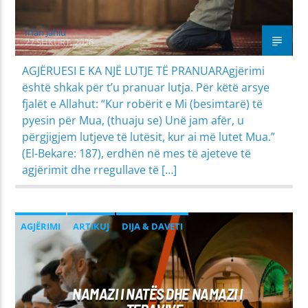
Irfan Jahiu
27 SHKURT, 2026
AGJËRUESI E KA NJË LUTJE TË PRANUARAgjërimi
është shkak për t’u pranuar lutja. Për këtë arsye
fjalët e Allahut: “Kur robërit e Mi (besimtarë) të
pyesin për Mua, (thuaju se) Unë jam afër, u
përgjigjem lutjeve të lutësit, kur ai më lutet Mua.”
(El-Bekare: 187), erdhën në mes të ajeteve të
agjërimit dhe rregullave të […]
AGJËRIMI
ARTIKUJ
DIJA & DAVETI
NAMAZI
NAMAZI I NATËS DHE NAMAZI I