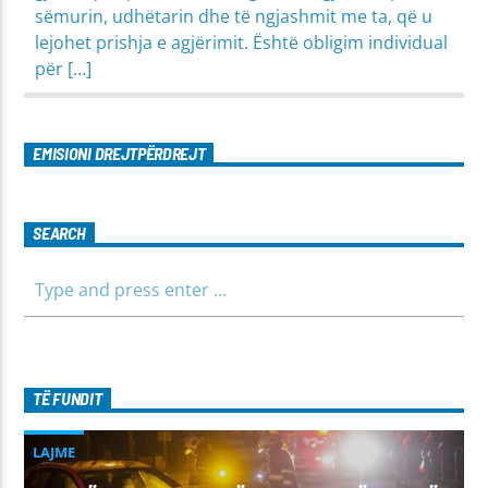
sëmurin, udhëtarin dhe të ngjashmit me ta, që u
lejohet prishja e agjërimit. Është obligim individual
për […]
EMISIONI DREJTPËRDREJT
SEARCH
TË FUNDIT
LAJME