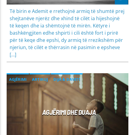
Të birin e Ademit e rrethojnë armiq të shumtë prej
shejtanëve njerëz dhe xhind të cilët ia hijeshojnë
të keqen dhe ia shëmtojnë të mirën. Këtyre i
bashkëngjiten edhe shpirti i cili është fort i prirë
për të keqe dhe epshi, dy armiq të rrezikshëm për
njeriun, të cilët e thërrasin në pasimin e epsheve
[…]
AGJËRIMI
ARTIKUJ
DIJA & DAVETI
MIRËSJELLJA - EDUKATA FETARE
AGJËRIMI DHE DUAJA