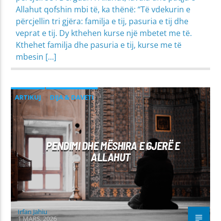
Allahut qofshin mbi të, ka thënë: “Të vdekurin e
përcjellin tri gjëra: familja e tij, pasuria e tij dhe
veprat e tij. Dy kthehen kurse një mbetet me të.
Kthehet familja dhe pasuria e tij, kurse me të
mbesin […]
ARTIKUJ
DIJA & DAVETI
PROBLEME SHPIRTËRORE & SHOQËRORE
PENDIMI DHE MËSHIRA E GJERË E
ALLAHUT
Irfan Jahiu
1 MARS, 2026