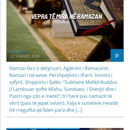
VEPRA TË MIRA NË RAMAZAN
Irfan Jahiu
23 SHKURT, 2026
Namazi farz (i detyruar). Agjërimi i Ramazanit.
Namazi i teravive. Përshpejtimi i iftarit. Vonimi i
syfyrit. Shqiptimi i fjalës: “Subhane Melikil-Kuddus
(I Lartësuar qoftë Allahu, Sunduesi, i Shenjti dhe i
Pastri nga çdo e metë)”; tri herë pas namazit të
vitrit (pasi të jepet selam). Falja e suneteve revatib
(të rregullta që falen para dhe […]