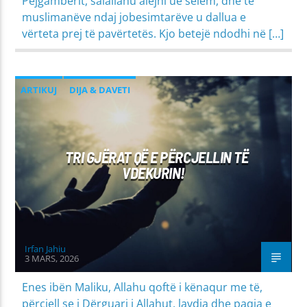
Pejgamberit, salallahu alejhi ue selem, dhe të
muslimanëve ndaj jobesimtarëve u dallua e
vërteta prej të pavërtetës. Kjo betejë ndodhi në […]
ARTIKUJ
DIJA & DAVETI
MIRËSJELLJA - EDUKATA FETARE
TRI GJËRAT QË E PËRCJELLIN TË
VDEKURIN!
Irfan Jahiu
3 MARS, 2026
Enes ibën Maliku, Allahu qoftë i kënaqur me të,
përcjell se i Dërguari i Allahut, lavdia dhe paqja e