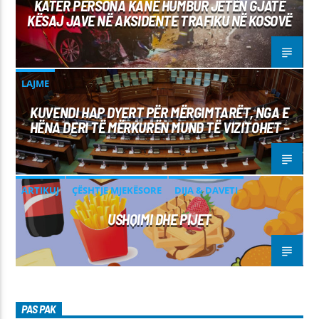
KATËR PERSONA KANË HUMBUR JETËN GJATË
KËSAJ JAVE NË AKSIDENTE TRAFIKU NË KOSOVË
LAJME
KUVENDI HAP DYERT PËR MËRGIMTARËT, NGA E
HËNA DERI TË MËRKURËN MUND TË VIZITOHET –
ARTIKUJ
ÇËSHTJE MJEKËSORE
DIJA & DAVETI
USHQIMI DHE PIJET
PAS PAK