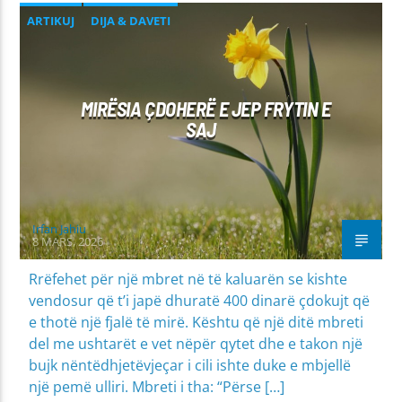
ARTIKUJ
DIJA & DAVETI
MIRËSJELLJA - EDUKATA FETARE
MIRËSIA ÇDOHERË E JEP FRYTIN E
SAJ
Irfan Jahiu
8 MARS, 2026
Rrëfehet për një mbret në të kaluarën se kishte
vendosur që t’i japë dhuratë 400 dinarë çdokujt që
e thotë një fjalë të mirë. Kështu që një ditë mbreti
del me ushtarët e vet nëpër qytet dhe e takon një
bujk nëntëdhjetëvjeçar i cili ishte duke e mbjellë
një pemë ulliri. Mbreti i tha: “Përse […]