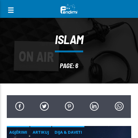
[There are no radio stations in the database]
ISLAM
PAGE: 6
AGJËRIMI
ARTIKUJ
DIJA & DAVETI