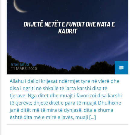
NAMAZI
DHJETË NETËT E FUNDIT DHE NATA E
KADRIT
Irfan Jahiu
11 MARS, 2026
Allahu i dalloi krijesat ndërmjet tyre në vlerë dhe
disa i ngriti në shkallë të larta karshi disa të
tjerave. Nga ditët dhe muajt i favorizoi disa karshi
të tjerëve; dhjetë ditët e para të muajit Dhulhixhe
janë ditët më të mira të dynjasë, dita e xhuma
është dita më e mirë e javës, muaji […]