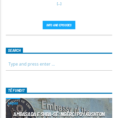
[...]
INFO AND EPISODES
SEARCH
TË FUNDIT
LAJME
AMBASADA E SHBA-SË: NGËRÇI PO I KUSHTON