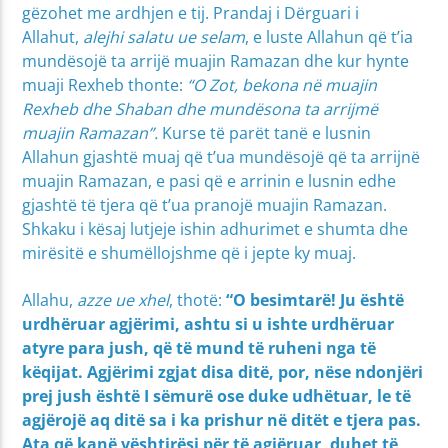
gëzohet me ardhjen e tij. Prandaj i Dërguari i
Allahut,
alejhi salatu ue selam
, e luste Allahun që t’ia
mundësojë ta arrijë muajin Ramazan dhe kur hynte
muaji Rexheb thonte:
“O Zot, bekona në muajin
Rexheb dhe Shaban dhe mundësona ta arrijmë
muajin Ramazan”.
Kurse të parët tanë e lusnin
Allahun gjashtë muaj që t’ua mundësojë që ta arrijnë
muajin Ramazan, e pasi që e arrinin e lusnin edhe
gjashtë të tjera që t’ua pranojë muajin Ramazan.
Shkaku i kësaj lutjeje ishin adhurimet e shumta dhe
mirësitë e shumëllojshme që i jepte ky muaj.
Allahu,
azze ue xhel
, thotë:
“
O besimtarë! Ju është
urdhëruar agjërimi, ashtu si u ishte urdhëruar
atyre para jush, që të mund të ruheni nga të
këqijat. Agjërimi zgjat disa ditë, por, nëse ndonjëri
prej jush është I sëmurë ose duke udhëtuar, le të
agjërojë aq ditë sa i ka prishur në ditët e tjera pas.
Ata që kanë vështirësi për të agjëruar, duhet të