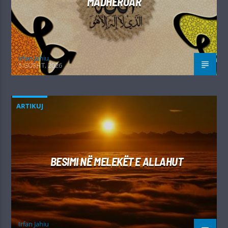
MADHËRUAR
Irfan Jahiu
5 GUSHT, 2026
ARTIKUJ
BESIMI NË MELEKËT E ALLAHUT
Irfan Jahiu