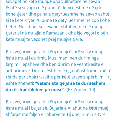
sevapet në këtë muaj. Puna vullnetare në sevap
është si sevapi i një pune të detyrueshme në çdo
kohë tjetër dhe puna e detyrueshme në sevap është
si të ketë kryer 70 punë të detyrueshme në çdo kohë
tjetër. Nuk dihet se sevapet shtohen në një muaj
tjetër si në muajin e Ramazanit dhe kjo veçori e bën
këtë muaj të veçohet prej muajve tjerë.
Prej veçorive tjera të këtij muaji është se ky muaj
është muaj i durimit. Muslimani bën durim nga
largimi i epsheve dhe bën durim në vështirësitë e
adhurimeve. Durimi është një nga nënshtrimet më të
rënda për shpirtrat dhe për këtë arsye shpërblimi i tij
është Xheneti:
“
Vetëm ata që janë të durueshëm,
do të shpërblehen pa masë
”.
(Ez-Zumer: 10)
Prej veçorive tjera të këtij muaji është se ky muaj
është muaj i bujarisë. Bujaria e Allahut në këtë muaj
shfaqet me faljen e robërve të Tij dhe lirimin e tyre