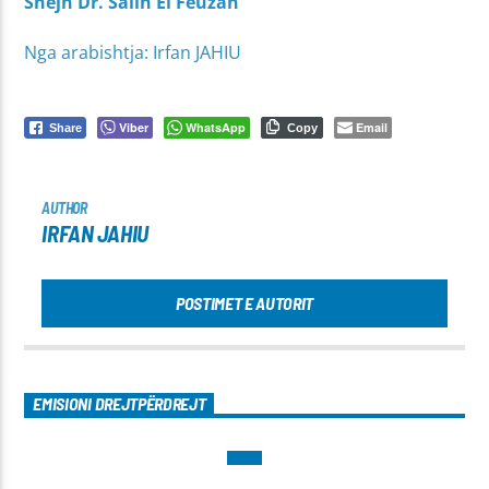
Shejh Dr. Salih El Feuzan
Nga arabishtja: Irfan JAHIU
Viber
WhatsApp
Email
Share
Copy
AUTHOR
IRFAN JAHIU
POSTIMET E AUTORIT
EMISIONI DREJTPËRDREJT