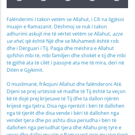
Falënderimi i takon vetëm se Allahut, i Cili na ligjësoi
muajin e Ramazanit. Dëshmoj se nuk i takon
adhurimi askujt me të vërtet vetëm se Allahut,
azze
ue xhel
, që është Një dhe se Muhamedi është rob
dhe i Dërguari i Tij. Paqja dhe mëshira e Allahut
qofshin mbi të, mbi familjen dhe shokët e tij dhe mbi
të gjithë ata të cilët i pasojnë ata me të mira, deri në
Ditën e Gjykimit.
O muslimanë, frikojuni Allahut dhe falënderoni Atë.
Dijeni se prej urtësisë së madhe të Tij është ta veçon
kë të dojë prej krijesave të Tij dhe ta dallon njërën
krijesë nga tjetra. Disa nga njerëzit i bëri të dallohen
nga të tjerët dhe disa vende i bëri të dallohen nga
vendet tjera dhe po ashtu disa periudha i bëri të
dallohen nga periudhat tjera dhe Allahu prej tyre e
veçoi dhe dalloi muajin e Ramazanit prej muajve tjerë