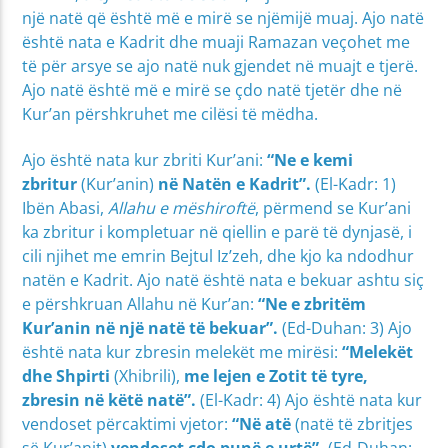
një natë që është më e mirë se njëmijë muaj. Ajo natë
është nata e Kadrit dhe muaji Ramazan veçohet me
të për arsye se ajo natë nuk gjendet në muajt e tjerë.
Ajo natë është më e mirë se çdo natë tjetër dhe në
Kur’an përshkruhet me cilësi të mëdha.
Ajo është nata kur zbriti Kur’ani:
“
Ne e kemi
zbritur
(Kur’anin)
në Natën e Kadrit”.
(El-Kadr: 1)
Ibën Abasi,
Allahu e mëshiroftë
, përmend se Kur’ani
ka zbritur i kompletuar në qiellin e parë të dynjasë, i
cili njihet me emrin Bejtul Iz’zeh, dhe kjo ka ndodhur
natën e Kadrit. Ajo natë është nata e bekuar ashtu siç
e përshkruan Allahu në Kur’an:
“
Ne e zbritëm
Kur’anin në një natë të bekuar”.
(Ed-Duhan: 3) Ajo
është nata kur zbresin melekët me mirësi:
“Melekët
dhe Shpirti
(Xhibrili),
me lejen e Zotit të tyre,
zbresin në këtë natë”.
(El-Kadr: 4) Ajo është nata kur
vendoset përcaktimi vjetor:
“Në atë
(natë të zbritjes