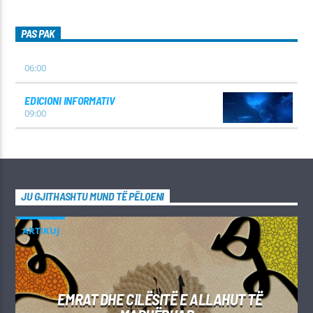
PAS PAK
06:00
EDICIONI INFORMATIV
09:00
JU GJITHASHTU MUND TË PËLQENI
ARTIKUJ
EMRAT DHE CILËSITË E ALLAHUT TË