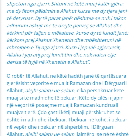
shpëton nga zjarri. Shtoni në këtë muaj katër gjëra:
me dy fitoni pëlqimin e Allahut kurse me dy tjera jeni
të detyruar. Dy të parat janë: dëshmia se nuk i takon
adhurimi askujt me të drejtë përveç se Allahut dhe
kërkimi për faljen e mëkateve, kurse dy të fundit janë:
kërkoni prej Allahut Xhenetin dhe mbështetuni në
mbrojtjen e Tij nga zjarri. Kush i jep ujë agjëruesit,
Allahu i jep atij prej lumit tim dhe nuk ndien etje
derisa të hyjë në Xhenetin e Allahut”
.
O robër të Allahut, në këtë hadith janë të qartësuara
gjerësisht veçoritë e muajit Ramazan dhe i Dërguari i
Allahut,
alejhi salatu ue selam
, e ka përshkruar këtë
muaj si të madh dhe të bekuar. Këto dy cilësi i japin
një veçori të posaçme muajit Ramazan kundruall
muajve tjerë. Çdo çast i këtij muaji përshkruhet se
është i madh dhe i bekuar. I bekuar në kohë, i bekuar
në vepër dhe i bekuar në shpërblim. I Dërguari i
Allahut,
alejhi salatu ue selam
, lajmëroi se në të është