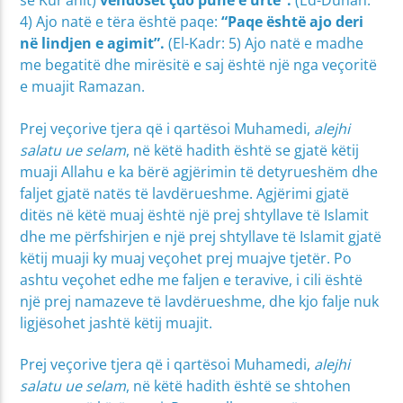
së Kur’anit)
vendoset çdo punë e urtë”.
(Ed-Duhan:
4) Ajo natë e tëra është paqe:
“Paqe është ajo deri
në lindjen e agimit”.
(El-Kadr: 5) Ajo natë e madhe
me begatitë dhe mirësitë e saj është një nga veçoritë
e muajit Ramazan.
Prej veçorive tjera që i qartësoi Muhamedi,
alejhi
salatu ue selam
, në këtë hadith është se gjatë këtij
muaji Allahu e ka bërë agjërimin të detyrueshëm dhe
faljet gjatë natës të lavdërueshme. Agjërimi gjatë
ditës në këtë muaj është një prej shtyllave të Islamit
dhe me përfshirjen e një prej shtyllave të Islamit gjatë
këtij muaji ky muaj veçohet prej muajve tjetër. Po
ashtu veçohet edhe me faljen e teravive, i cili është
një prej namazeve të lavdërueshme, dhe kjo falje nuk
ligjësohet jashtë këtij muajit.
Prej veçorive tjera që i qartësoi Muhamedi,
alejhi
salatu ue selam
, në këtë hadith është se shtohen