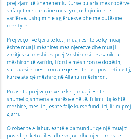
prej zjarri të Xhehenemit. Kurse bujaria mes robërve
shfaqet me barazinë mes tyre, ushqimin e të
varfërve, ushqimin e agjëruesve dhe me butësinë
mes tyre.
Prej veçorive tjera të këtij muaji është se ky muaj
është muaj i mëshirës mes njerëzve dhe muaj i
zbritjes së mëshirës prej Mëshiruesit. Pasaniku e
mëshiron të varfrin, i forti e mëshiron të dobëtin,
sunduesi e mëshiron atë që është nën pushtetin e tij,
kurse ata që mëshirojnë Allahu i mëshiron.
Po ashtu prej veçorive të këtij muaji është
shumëllojshmëria e mirësive në të. Fillimi i tij është
mëshirë, mesi i tij është falje kurse fundi i tij lirim prej
zjarri.
O robër të Allahut, është e pamundur që një muaj t’i
posedojë këto cilësi dhe veçori dhe njeriu mos të