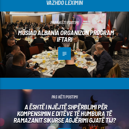
VAZHDO LEXIMIN
PARA KËTI POSTIMI
MÜSİAD ALBANIA ORGANIZON PROGRAM
IFTARI
PAS KËTI POSTIMI
A ËSHTË I NJËJTË SHPËRBLIMI PËR
KOMPENSIMIN E DITËVE TË HUMBURA TË
RAMAZANIT SIKURSE AGJËRIMI GJATË TIJ?