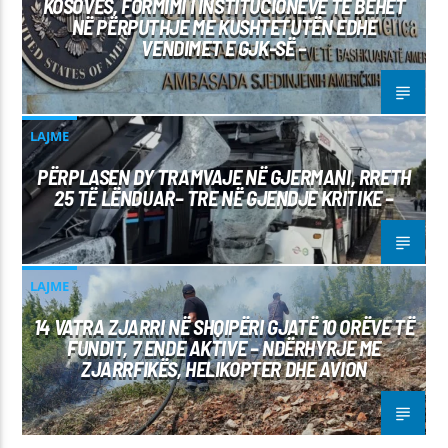
KOSOVËS, FORMIMI I INSTITUCIONEVE TË BËHET
NË PËRPUTHJE ME KUSHTETUTËN EDHE
VENDIMET E GJK-SË –
LAJME
PËRPLASEN DY TRAMVAJE NË GJERMANI, RRETH
25 TË LËNDUAR– TRE NË GJENDJE KRITIKE –
LAJME
14 VATRA ZJARRI NË SHQIPËRI GJATË 10 ORËVE TË
FUNDIT, 7 ENDE AKTIVE – NDËRHYRJE ME
ZJARRFIKËS, HELIKOPTER DHE AVION