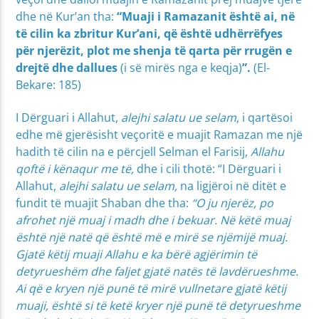
dhe në Kur’an tha:
“
Muaji i Ramazanit është ai, në
të cilin ka zbritur Kur’ani, që është udhërrëfyes
për njerëzit, plot me shenja të qarta për rrugën e
drejtë dhe dallues
(i së mirës nga e keqja)
”.
(El-
Bekare: 185)
I Dërguari i Allahut,
alejhi salatu ue selam
, i qartësoi
edhe më gjerësisht veçoritë e muajit Ramazan me një
hadith të cilin na e përcjell Selman el Farisij,
Allahu
qoftë i kënaqur me të,
dhe i cili thotë: “I Dërguari i
Allahut,
alejhi salatu ue selam,
na ligjëroi në ditët e
fundit të muajit Shaban dhe tha:
“O ju njerëz, po
afrohet një muaj i madh dhe i bekuar. Në këtë muaj
është një natë që është më e mirë se njëmijë muaj.
Gjatë këtij muaji Allahu e ka bërë agjërimin të
detyrueshëm dhe faljet gjatë natës të lavdërueshme.
Ai që e kryen një punë të mirë vullnetare gjatë këtij
muaji, është si të ketë kryer një punë të detyrueshme