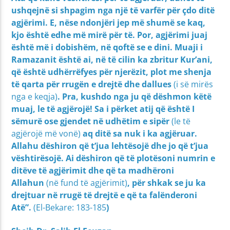
ushqejnë si shpagim nga një të varfër për çdo ditë
agjërimi. E, nëse ndonjëri jep më shumë se kaq,
kjo është edhe më mirë për të. Por, agjërimi juaj
është më i dobishëm, në qoftë se e dini. Muaji i
Ramazanit është ai, në të cilin ka zbritur Kur’ani,
që është udhërrëfyes për njerëzit, plot me shenja
të qarta për rrugën e drejtë dhe dallues
(i së mirës
nga e keqja)
. Pra, kushdo nga ju që dëshmon këtë
muaj, le të agjërojë! Sa i përket atij që është I
sëmurë ose gjendet në udhëtim e sipër
(le të
agjërojë më vonë)
aq ditë sa nuk i ka agjëruar.
Allahu dëshiron që t’jua lehtësojë dhe jo që t’jua
vështirësojë. Ai dëshiron që të plotësoni numrin e
ditëve të agjërimit dhe që ta madhëroni
Allahun
(në fund të agjërimit)
, për shkak se ju ka
drejtuar në rrugë të drejtë e që ta falënderoni
Atë”.
(El-Bekare: 183-185
)