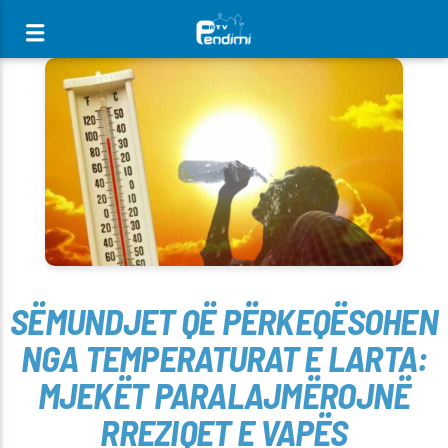
[There are no radio stations in the database]
SËMUNDJET QË PËRKEQËSOHEN
NGA TEMPERATURAT E LARTA:
MJEKËT PARALAJMËROJNË
RREZIQET E VAPËS