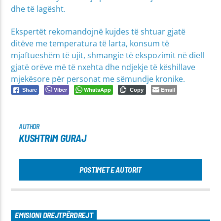
dhe të lagësht.
Ekspertët rekomandojnë kujdes të shtuar gjatë
ditëve me temperatura të larta, konsum të
mjaftueshëm të ujit, shmangie të ekspozimit në diell
gjatë orëve më të nxehta dhe ndjekje të këshillave
mjekësore për personat me sëmundje kronike.
Viber
WhatsApp
Email
Share
Copy
AUTHOR
KUSHTRIM GURAJ
POSTIMET E AUTORIT
EMISIONI DREJTPËRDREJT