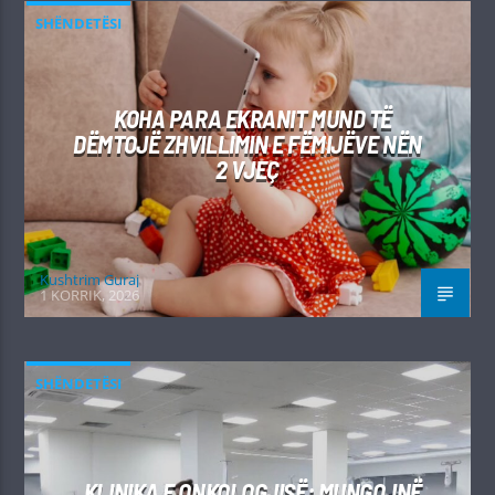
SHËNDETËSI
KOHA PARA EKRANIT MUND TË
DËMTOJË ZHVILLIMIN E FËMIJËVE NËN
2 VJEÇ
Kushtrim Guraj
1 KORRIK, 2026
SHËNDETËSI
KLINIKA E ONKOLOGJISË: MUNGOJNË