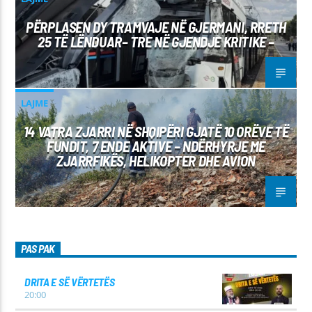
PËRPLASEN DY TRAMVAJE NË GJERMANI, RRETH
25 TË LËNDUAR– TRE NË GJENDJE KRITIKE –
LAJME
14 VATRA ZJARRI NË SHQIPËRI GJATË 10 ORËVE TË
FUNDIT, 7 ENDE AKTIVE – NDËRHYRJE ME
ZJARRFIKËS, HELIKOPTER DHE AVION
PAS PAK
DRITA E SË VËRTETËS
20:00