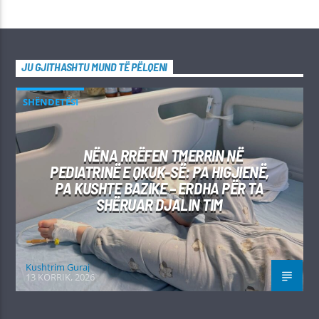
JU GJITHASHTU MUND TË PËLQENI
SHËNDETËSI
NËNA RRËFEN TMERRIN NË
PEDIATRINË E QKUK-SË: PA HIGJIENË,
PA KUSHTE BAZIKE – ERDHA PËR TA
SHËRUAR DJALIN TIM
Kushtrim Guraj
13 KORRIK, 2026