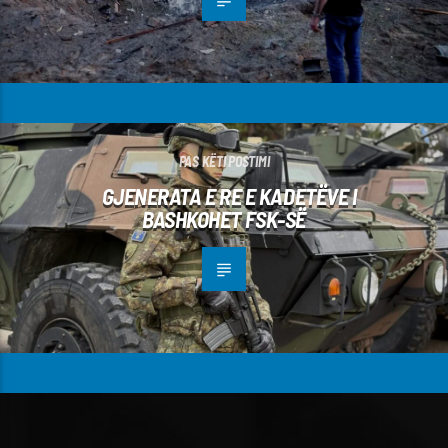
PAS KËTI POSTIMI
GJENERATA E RE E KADETËVE I
BASHKOHET FSK-SË