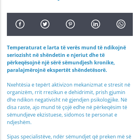
Temperaturat e larta të verës mund të ndikojnë
seriozisht në shëndetin e njeriut dhe të
përkeqësojnë një sërë sëmundjesh kronike,
paralajmërojnë ekspertët shëndetësorë.
Nxehtësia e tepërt aktivizon mekanizmat e stresit në
organizëm, rrit rrezikun e dehidrimit, prish gjumin
dhe ndikon negativisht në gjendjen psikologjike. Në
disa raste, ajo mund të çojë edhe në përkeqësim të
sëmundjeve ekzistuese, sidomos te personat e
ndjeshëm.
Sipas specialistëve, ndër sëmundjet që preken më së