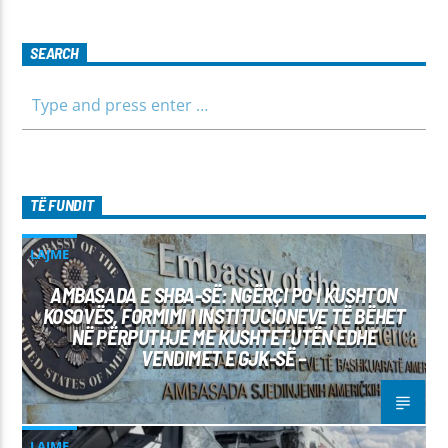
fëmijët, të cilët mund të jenë pjesëmarrës në bashkëbisedim
për tema të ndryshme, në një formë testimi për njohuritë që
kanë, por edhe përfitimin e njohurive të reja. Çdo të diel, ora
SEARCH
10:00-12:00 Moderatore: Luljeta Beqiri Kontakti: Viber: +383
45 471 848 SMS: Dërgo Mesazh
TË FUNDIT
LAJME
AMBASADA E SHBA-SË: NGËRÇI PO I KUSHTON
KOSOVËS, FORMIMI I INSTITUCIONEVE TË BËHET
NË PËRPUTHJE ME KUSHTETUTËN EDHE
VENDIMET E GJK-SË –
LAJME