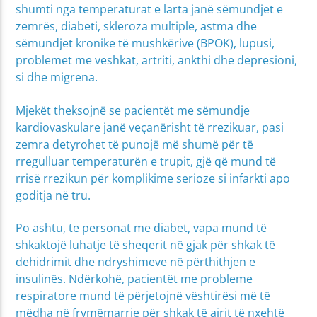
shumti nga temperaturat e larta janë sëmundjet e
zemrës, diabeti, skleroza multiple, astma dhe
sëmundjet kronike të mushkërive (BPOK), lupusi,
problemet me veshkat, artriti, ankthi dhe depresioni,
si dhe migrena.
Mjekët theksojnë se pacientët me sëmundje
kardiovaskulare janë veçanërisht të rrezikuar, pasi
zemra detyrohet të punojë më shumë për të
rregulluar temperaturën e trupit, gjë që mund të
rrisë rrezikun për komplikime serioze si infarkti apo
goditja në tru.
Po ashtu, te personat me diabet, vapa mund të
shkaktojë luhatje të sheqerit në gjak për shkak të
dehidrimit dhe ndryshimeve në përthithjen e
insulinës. Ndërkohë, pacientët me probleme
respiratore mund të përjetojnë vështirësi më të
mëdha në frymëmarrje për shkak të ajrit të nxehtë