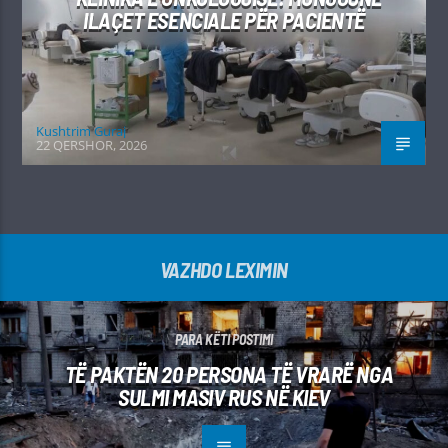
ILAÇET ESENCIALE PËR PACIENTË
Kushtrim Guraj
22 QERSHOR, 2026
VAZHDO LEXIMIN
PARA KËTI POSTIMI
TË PAKTËN 20 PERSONA TË VRARË NGA
SULMI MASIV RUS NË KIEV