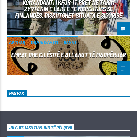
KOMANDANTI I KFOR-IT PRET NË TAKIM
ZYRTARIN E LARTË TË MBROJTJES SË
FINLANDËS, DISKUTOHET SITUATA E SIGURISË
ARTIKUJ
DIJA & DAVETI
IMANI
EMRAT DHE CILËSITË E ALLAHUT TË MADHËRUAR
PAS PAK
JU GJITHASHTU MUND TË PËLQENI