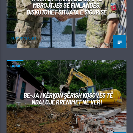
MBROJTJES SË FINLANDËS,
DISKUTOHET SITUATA E SIGURISË
Kushtrim Guraj
6 GUSHT, 2026
LAJME
BE-JA I KËRKON SËRISH KOSOVËS TË
NDALOJË RRËNIMET NË VERI