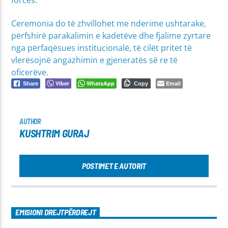
Ceremonia do të zhvillohet me nderime ushtarake,
përfshirë parakalimin e kadetëve dhe fjalime zyrtare
nga përfaqësues institucionalë, të cilët pritet të
vlerësojnë angazhimin e gjeneratës së re të
oficerëve.
Viber
WhatsApp
Email
Share
Copy
AUTHOR
KUSHTRIM GURAJ
POSTIMET E AUTORIT
EMISIONI DREJTPËRDREJT