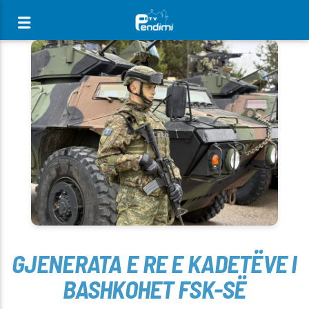
[There are no radio stations in the database]
GJENERATA E RE E KADETËVE I
BASHKOHET FSK-SË