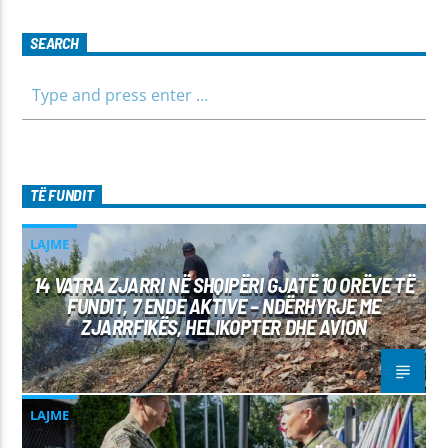
SEARCH
TË FUNDIT
LAJME
14 VATRA ZJARRI NË SHQIPËRI GJATË 10 ORËVE TË
FUNDIT, 7 ENDE AKTIVE – NDËRHYRJE ME
ZJARRFIKËS, HELIKOPTER DHE AVION
LAJME