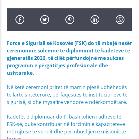
Forca e Sigurisë së Kosovës (FSK) do të mbajë nesër
ceremoninë solemne të diplomimit të kadetëve të
gjeneratës 2026, të cilët përfundojnë me sukses
programin e përgatitjes profesionale dhe
ushtarake.
Në këtë ceremoni pritet të marrin pjesë udhëheqës
të lartë shtetërorë, përfaqësues të institucioneve të
sigurisë, si dhe mysafirë vendorë e ndërkombëtarë.
Kadetët e diplomuar do t’i bashkohen radhëve të
FSK-së, duke kontribuar në forcimin e kapaciteteve
mbrojtëse të vendit dhe përmbushjen e misionit të
forcës.