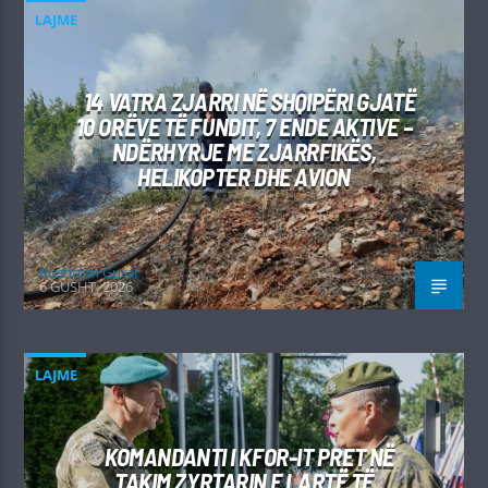
LAJME
14 VATRA ZJARRI NË SHQIPËRI GJATË
10 ORËVE TË FUNDIT, 7 ENDE AKTIVE –
NDËRHYRJE ME ZJARRFIKËS,
HELIKOPTER DHE AVION
Kushtrim Guraj
6 GUSHT, 2026
LAJME
KOMANDANTI I KFOR-IT PRET NË
TAKIM ZYRTARIN E LARTË TË