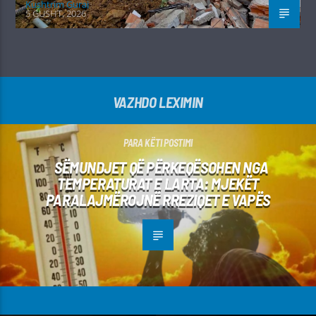
Kushtrim Guraj
5 GUSHT, 2026
VAZHDO LEXIMIN
PARA KËTI POSTIMI
SËMUNDJET QË PËRKEQËSOHEN NGA
TEMPERATURAT E LARTA: MJEKËT
PARALAJMËROJNË RREZIQET E VAPËS