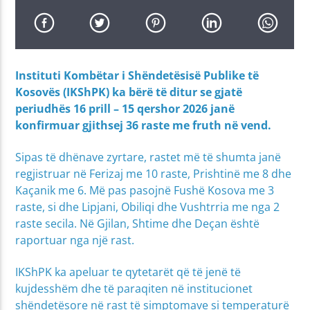
Instituti Kombëtar i Shëndetësisë Publike të
Kosovës (IKShPK) ka bërë të ditur se gjatë
periudhës 16 prill – 15 qershor 2026 janë
konfirmuar gjithsej 36 raste me fruth në vend.
Sipas të dhënave zyrtare, rastet më të shumta janë
regjistruar në Ferizaj me 10 raste, Prishtinë me 8 dhe
Kaçanik me 6. Më pas pasojnë Fushë Kosova me 3
raste, si dhe Lipjani, Obiliqi dhe Vushtrria me nga 2
raste secila. Në Gjilan, Shtime dhe Deçan është
raportuar nga një rast.
IKShPK ka apeluar te qytetarët që të jenë të
kujdesshëm dhe të paraqiten në institucionet
shëndetësore në rast të simptomave si temperaturë