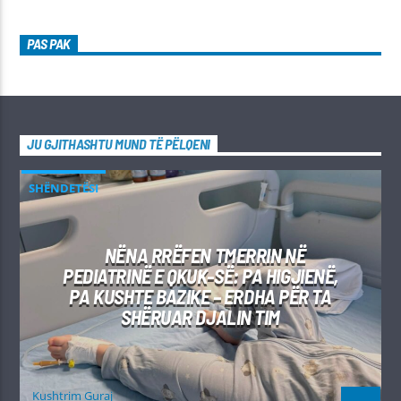
PAS PAK
JU GJITHASHTU MUND TË PËLQENI
SHËNDETËSI
NËNA RRËFEN TMERRIN NË
PEDIATRINË E QKUK-SË: PA HIGJIENË,
PA KUSHTE BAZIKE – ERDHA PËR TA
SHËRUAR DJALIN TIM
Kushtrim Guraj