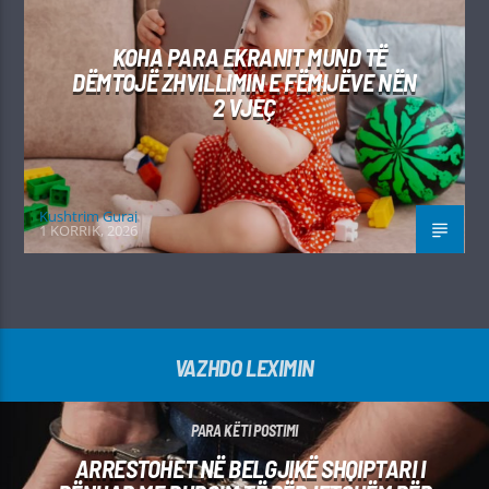
KOHA PARA EKRANIT MUND TË
DËMTOJË ZHVILLIMIN E FËMIJËVE NËN
2 VJEÇ
Kushtrim Guraj
1 KORRIK, 2026
VAZHDO LEXIMIN
PARA KËTI POSTIMI
ARRESTOHET NË BELGJIKË SHQIPTARI I