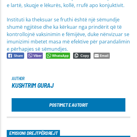
e lartë, skuqje e lëkurës, kollë, rrufë apo konjuktivit.
Instituti ka theksuar se fruthi është një sëmundje
shumë ngjitëse dhe ka kërkuar nga prindërit që të
kontrollojnë vaksinimin e fëmijëve, duke nënvizuar se
imunizimi mbetet masa më efektive për parandalimin
e përhapjes së sëmundjes.
Viber
WhatsApp
Email
Share
Copy
AUTHOR
KUSHTRIM GURAJ
POSTIMET E AUTORIT
EMISIONI DREJTPËRDREJT