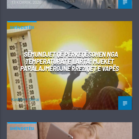
13 KORRIK, 2026
SHËNDETËSI
SËMUNDJET QË PËRKEQËSOHEN NGA
TEMPERATURAT E LARTA: MJEKËT
PARALAJMËROJNË RREZIQET E VAPËS
Kushtrim Guraj
3 KORRIK, 2026
SHËNDETËSI