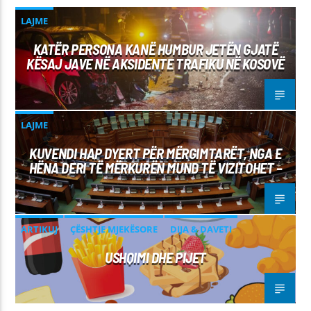
LAJME
KATËR PERSONA KANË HUMBUR JETËN GJATË
KËSAJ JAVE NË AKSIDENTE TRAFIKU NË KOSOVË
LAJME
KUVENDI HAP DYERT PËR MËRGIMTARËT, NGA E
HËNA DERI TË MËRKURËN MUND TË VIZITOHET –
ARTIKUJ
ÇËSHTJE MJEKËSORE
DIJA & DAVETI
USHQIMI DHE PIJET