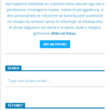
Një hapësirë mediatike ku trajtohen tema aktuale nga jeta e
përditshme, trashëgimia islame, ilahite të përzgjedhura, si
dhe personalitete të ndryshme që kontribuojnë pozitivisht
në shoqëri.Ky emision synon të informojë, të edukojë dhe
të afrojë dëgjuesin me vlerat e sinqerta, duke e mbajtur
gjithmonë
ditën në fokus
.
INFO AND EPISODES
SEARCH
TË FUNDIT