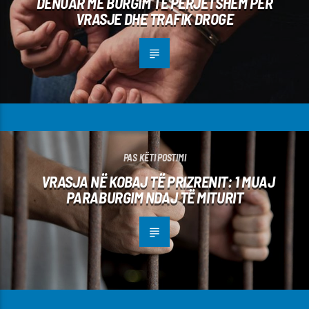
DËNUAR ME BURGIM TË PËRJETSHËM PËR
VRASJE DHE TRAFIK DROGE
PAS KËTI POSTIMI
VRASJA NË KOBAJ TË PRIZRENIT: 1 MUAJ
PARABURGIM NDAJ TË MITURIT