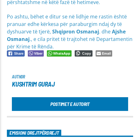
përshtatshme në këtë fazë të hetimeve.
Po ashtu, bëhet e ditur se në lidhje me rastin është
pranuar edhe kërkesa për paraburgim ndaj dy të
dyshuarve të tjerë,
Shqipron Osmanaj
. dhe
Ajshe
Osmanaj
., e cila pritet të trajtohet në Departamentin
për Krime të Rënda.
Viber
WhatsApp
Email
Share
Copy
AUTHOR
KUSHTRIM GURAJ
POSTIMET E AUTORIT
EMISIONI DREJTPËRDREJT