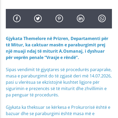
Gjykata Themelore në Prizren, Departamenti për
të Mitur, ka caktuar masën e paraburgimit prej
një muaji ndaj të miturit A.Osmanaj, i dyshuar
për veprën penale “Vrasje e rëndë”.
Sipas vendimit të gjyqtares së procedurës paraprake,
masa e paraburgimit do të zgjasë deri më 14.07.2026,
pasi u vlerësua se ekzistojnë kushtet ligjore për
sigurimin e prezencës së të miturit dhe zhvillimin e
pa penguar të procedurës.
Gjykata ka theksuar se kërkesa e Prokurorisë është e
bazuar dhe se paraburgimi është masa më e