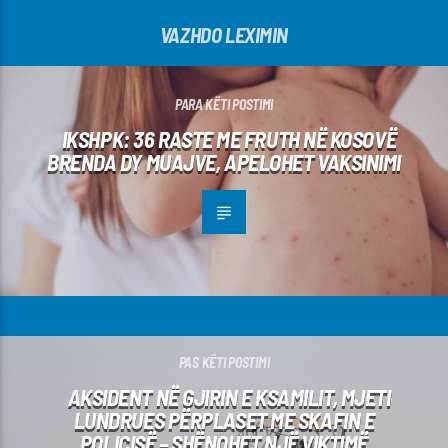
VAZHDO LEXIMIN
PARA KËTI POSTIMI
IKSHPK: 36 RASTE ME FRUTH NË KOSOVË
BRENDA DY MUAJVE, APELOHET VAKSINIMI
PAS KËTI POSTIMI
AKSIDENT NË GJIRIN E KSAMILIT, MJETI
LUNDRUES PËRPLASET ME SKAFIN E
POLICISË – SHËNOHET NJË VIKTIMË