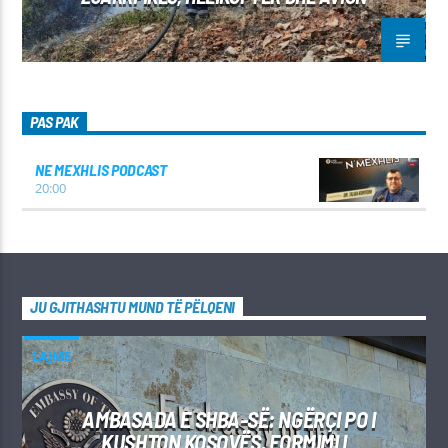
PAS PAK
NE MEXHLIS PODCAST
20:00
JU GJITHASHTU MUND TË PËLQENI
LAJME
AMBASADA E SHBA-SË: NGËRÇI PO I
KUSHTON KOSOVËS, FORMIMI I