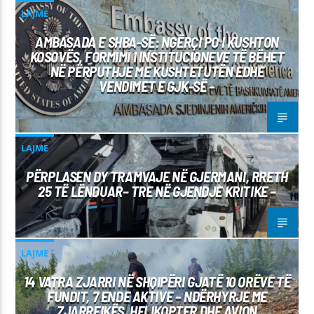
LAJME
AMBASADA E SHBA-SË: NGËRÇI PO I KUSHTON
KOSOVËS, FORMIMI I INSTITUCIONEVE TË BËHET
NË PËRPUTHJE ME KUSHTETUTËN EDHE
VENDIMET E GJK-SË –
LAJME
PËRPLASEN DY TRAMVAJE NË GJERMANI, RRETH
25 TË LËNDUAR– TRE NË GJENDJE KRITIKE –
LAJME
14 VATRA ZJARRI NË SHQIPËRI GJATË 10 ORËVE TË
FUNDIT, 7 ENDE AKTIVE – NDËRHYRJE ME
ZJARRFIKËS, HELIKOPTER DHE AVION