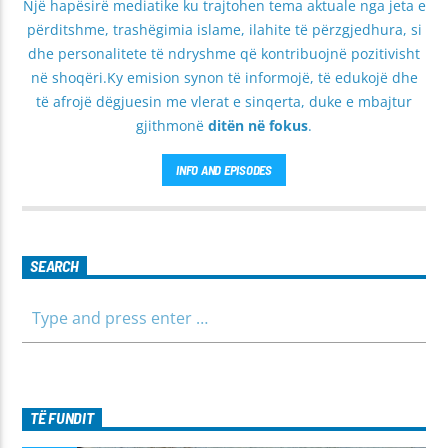
Një hapësirë mediatike ku trajtohen tema aktuale nga jeta e
përditshme, trashëgimia islame, ilahite të përzgjedhura, si
dhe personalitete të ndryshme që kontribuojnë pozitivisht
në shoqëri.Ky emision synon të informojë, të edukojë dhe
të afrojë dëgjuesin me vlerat e sinqerta, duke e mbajtur
gjithmonë
ditën në fokus
.
INFO AND EPISODES
SEARCH
TË FUNDIT