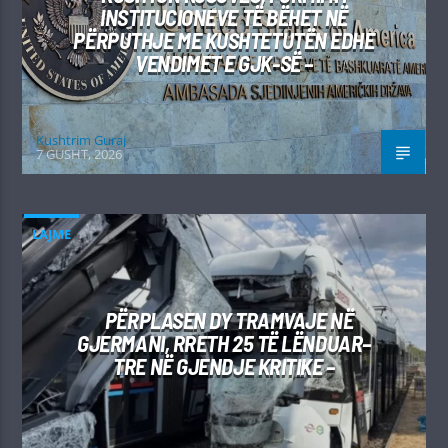
INSTITUCIONEVE TË BËHET NË
PËRPUTHJE ME KUSHTETUTËN EDHE
VENDIMET E GJK-SË –
Kushtrim Guraj
7 GUSHT, 2026
LAJME
PËRPLASEN DY TRAMVAJE NË
GJERMANI, RRETH 25 TË LËNDUAR–
TRE NË GJENDJE KRITIKE –