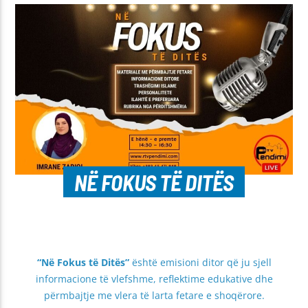
NË FOKUS TË DITËS
“Në Fokus të Ditës”
është emisioni ditor që ju sjell
informacione të vlefshme, reflektime edukative dhe
përmbajtje me vlera të larta fetare e shoqërore.