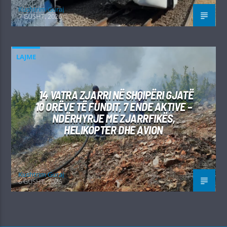
Kushtrim Guraj
7 GUSHT, 2026
LAJME
14 VATRA ZJARRI NË SHQIPËRI GJATË
10 ORËVE TË FUNDIT, 7 ENDE AKTIVE –
NDËRHYRJE ME ZJARRFIKËS,
HELIKOPTER DHE AVION
Kushtrim Guraj
6 GUSHT, 2026