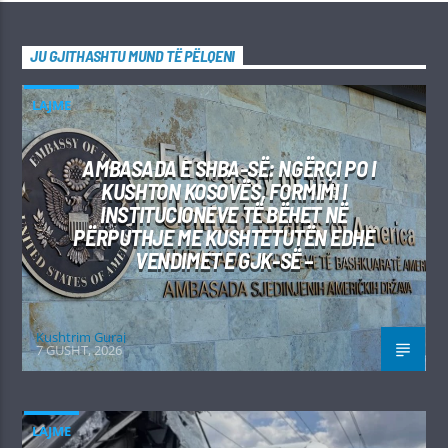
JU GJITHASHTU MUND TË PËLQENI
LAJME
AMBASADA E SHBA-SË: NGËRÇI PO I
KUSHTON KOSOVËS, FORMIMI I
INSTITUCIONEVE TË BËHET NË
PËRPUTHJE ME KUSHTETUTËN EDHE
VENDIMET E GJK-SË –
Kushtrim Guraj
7 GUSHT, 2026
LAJME