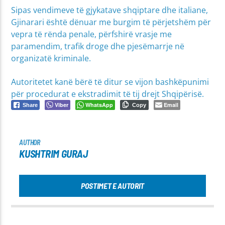
Sipas vendimeve të gjykatave shqiptare dhe italiane,
Gjinarari është dënuar me burgim të përjetshëm për
vepra të rënda penale, përfshirë vrasje me
paramendim, trafik droge dhe pjesëmarrje në
organizatë kriminale.
Autoritetet kanë bërë të ditur se vijon bashkëpunimi
për procedurat e ekstradimit të tij drejt Shqipërisë.
Viber
WhatsApp
Email
Share
Copy
AUTHOR
KUSHTRIM GURAJ
POSTIMET E AUTORIT