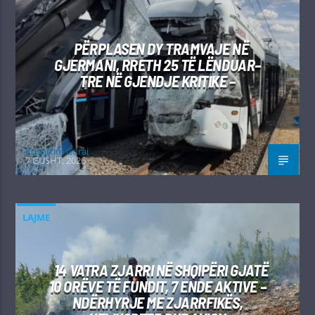
PËRPLASEN DY TRAMVAJE NË
GJERMANI, RRETH 25 TË LËNDUAR–
TRE NË GJENDJE KRITIKE –
Kushtrim Guraj
7 GUSHT, 2026
LAJME
14 VATRA ZJARRI NË SHQIPËRI GJATË
10 ORËVE TË FUNDIT, 7 ENDE AKTIVE –
NDËRHYRJE ME ZJARRFIKËS,