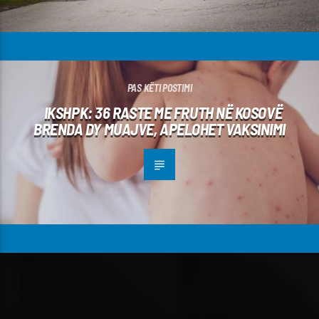
PAS KËTI POSTIMI
IKSHPK: 36 RASTE ME FRUTH NË KOSOVË
BRENDA DY MUAJVE, APELOHET VAKSINIMI