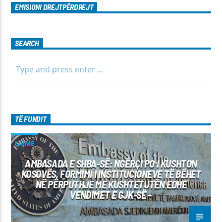
EMISIONI DREJTPËRDREJT
SEARCH
TË FUNDIT
LAJME
AMBASADA E SHBA-SË: NGËRÇI PO I KUSHTON
KOSOVËS, FORMIMI I INSTITUCIONEVE TË BËHET
NË PËRPUTHJE ME KUSHTETUTËN EDHE
VENDIMET E GJK-SË –