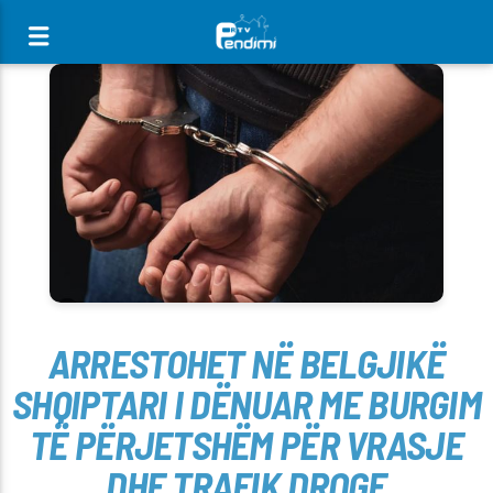
[There are no radio stations in the database]
ARRESTOHET NË BELGJIKË
SHQIPTARI I DËNUAR ME BURGIM
TË PËRJETSHËM PËR VRASJE
DHE TRAFIK DROGE