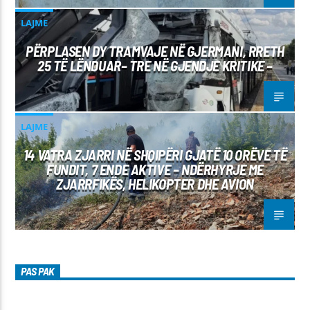
LAJME
PËRPLASEN DY TRAMVAJE NË GJERMANI, RRETH
25 TË LËNDUAR– TRE NË GJENDJE KRITIKE –
LAJME
14 VATRA ZJARRI NË SHQIPËRI GJATË 10 ORËVE TË
FUNDIT, 7 ENDE AKTIVE – NDËRHYRJE ME
ZJARRFIKËS, HELIKOPTER DHE AVION
PAS PAK