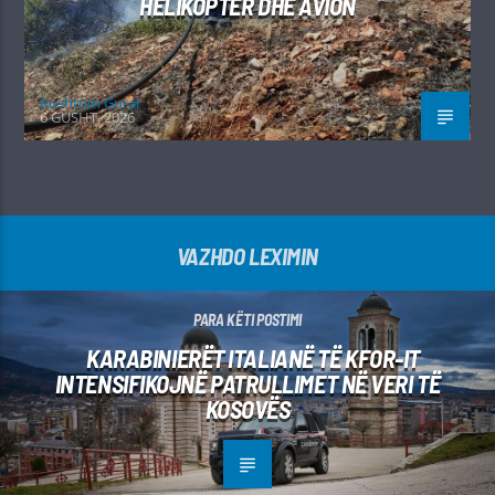
HELIKOPTER DHE AVION
Kushtrim Guraj
6 GUSHT, 2026
VAZHDO LEXIMIN
PARA KËTI POSTIMI
KARABINIERËT ITALIANË TË KFOR-IT
INTENSIFIKOJNË PATRULLIMET NË VERI TË
KOSOVËS