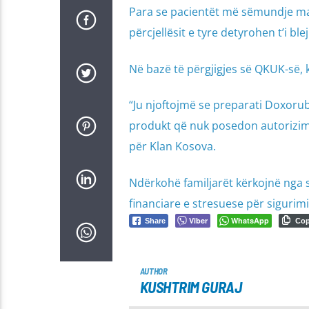
Para se pacientët më sëmundje mali
përcjellësit e tyre detyrohen t’i ble
Në bazë të përgjigjes së QKUK-së, k
“Ju njoftojmë se preparati Doxorubi
produkt që nuk posedon autorizim 
për Klan Kosova.
Ndërkohë familjarët kërkojnë nga s
financiare e stresuese për sigurimi
Viber
WhatsApp
Share
Co
AUTHOR
KUSHTRIM GURAJ