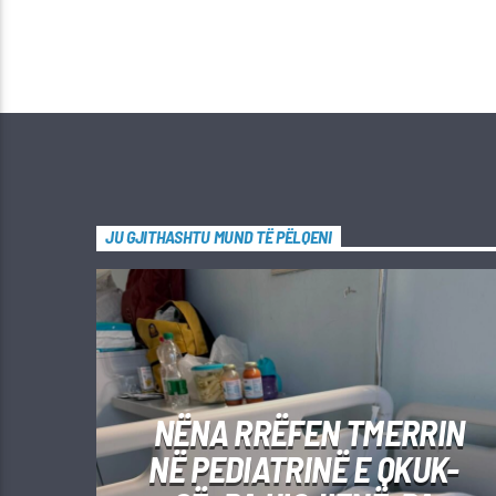
JU GJITHASHTU MUND TË PËLQENI
NËNA RRËFEN TMERRIN
NË PEDIATRINË E QKUK-