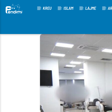
KREU
ISLAM
LAJME
AR
[There are no radio stations in the database]