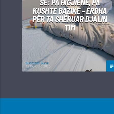
SË: PA HIGJIENË, PA
KUSHTE BAZIKE – ERDHA
PËR TA SHËRUAR DJALIN
TIM
Kushtrim Guraj
13 KORRIK, 2026