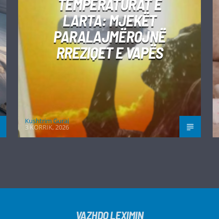
TEMPERATURAT E
LARTA: MJEKËT
PARALAJMËROJNË
RREZIQET E VAPËS
Kushtrim Guraj
3 KORRIK, 2026
VAZHDO LEXIMIN