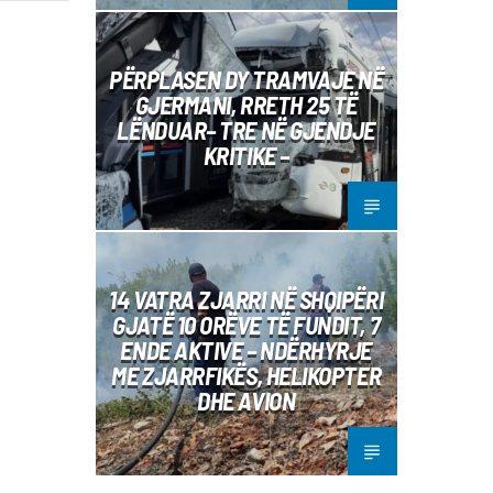
PËRPLASEN DY TRAMVAJE NË
GJERMANI, RRETH 25 TË
LËNDUAR– TRE NË GJENDJE
KRITIKE –
14 VATRA ZJARRI NË SHQIPËRI
GJATË 10 ORËVE TË FUNDIT, 7
ENDE AKTIVE – NDËRHYRJE
ME ZJARRFIKËS, HELIKOPTER
DHE AVION