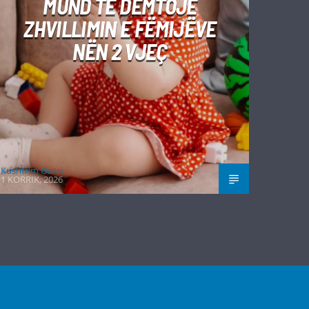
MUND TË DËMTOJË
ZHVILLIMIN E FËMIJËVE
NËN 2 VJEÇ
Kushtrim Guraj
1 KORRIK, 2026