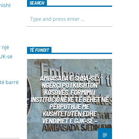
SEARCH
misht
 një
TË FUNDIT
KUK-së
AMBASADA E SHBA-SË:
të barrë
NGËRÇI PO I KUSHTON
KOSOVËS, FORMIMI I
INSTITUCIONEVE TË BËHET NË
PËRPUTHJE ME
KUSHTETUTËN EDHE
VENDIMET E GJK-SË –