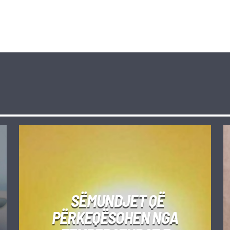
SËMUNDJET QË
PËRKEQËSOHEN NGA