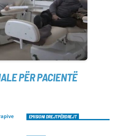
IALE PËR PACIENTË
rapive
EMISIONI DREJTPËRDREJT