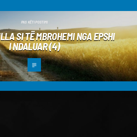
PAS KËTI POSTIMI
LLA SI TË MBROHEMI NGA EPSHI
I NDALUAR (4)