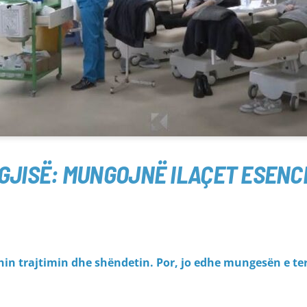
GJISË: MUNGOJNË ILAÇET ESENC
shin trajtimin dhe shëndetin. Por, jo edhe mungesën e te