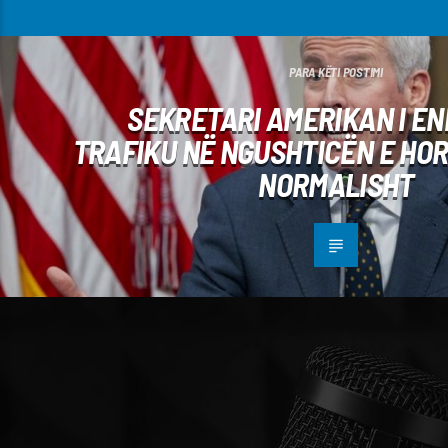
PARA KËTI POSTIMI
SEKRETARI AMERIKAN I EN
TRAFIKU NË NGUSHTICËN E HOR
NORMALISHT