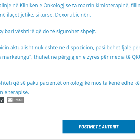
nje në Klinikën e Onkologjisë ta marrin kimioterapinë, filli
jnë ilaçet jetike, sikurse, Dexorubicinën.
y bari vështirë që do të sigurohet shpejt.
cin aktualisht nuk është në dispozicion, pasi bëhet fjalë për
marketingu”, thuhet në përgjigjen e zyrës për media të Q
hteti që së paku pacientët onkologjikë mos ta kenë edhe kë
n e terapisë.
Email
py
POSTIMET E AUTORIT