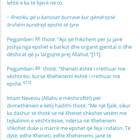
lehtë e ka të bjerë në to.
–
Rreziku që u kanoset burrave kur qëndrojnë
lirshëm kundrejt epshit të tyre
Pejgamberi ﷺ thotë: “Ajo që frikohem për ju janë
joshja nga epshet e barkut dhe organit gjenital si dhe
dëshirat që ju largojnë prej Allahut.”
[11]
Pejgamberi ﷺ thotë: “Xheneti është i rrethuar me
vështirësi, kurse Xhehenemi është i rrethuar me
[12]
epshe.”
Imam Neveviu (Allahu e mëshiroftë!) për
domethënien e këtij hadithi thotë: “Me një fjalë, sikur
ka dashur të thotë se në Xhenet shkohet vetëm me
tejkalimin e vështirësive, ndërsa në Xhehenem
shkohet duke u marrë me epshet që feja i ndalon. Të
dytë, edhe Xheneti, edhe Xhehenemi, janë të