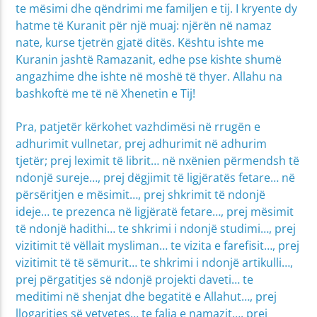
te mësimi dhe qëndrimi me familjen e tij. I kryente dy
hatme të Kuranit për një muaj: njërën në namaz
nate, kurse tjetrën gjatë ditës. Kështu ishte me
Kuranin jashtë Ramazanit, edhe pse kishte shumë
angazhime dhe ishte në moshë të thyer. Allahu na
bashkoftë me të në Xhenetin e Tij!
Pra, patjetër kërkohet vazhdimësi në rrugën e
adhurimit vullnetar, prej adhurimit në adhurim
tjetër; prej leximit të librit… në nxënien përmendsh të
ndonjë sureje…, prej dëgjimit të ligjëratës fetare… në
përsëritjen e mësimit…, prej shkrimit të ndonjë
ideje… te prezenca në ligjëratë fetare…, prej mësimit
të ndonjë hadithi… te shkrimi i ndonjë studimi…, prej
vizitimit të vëllait mysliman… te vizita e farefisit…, prej
vizitimit të të sëmurit… te shkrimi i ndonjë artikulli…,
prej përgatitjes së ndonjë projekti daveti… te
meditimi në shenjat dhe begatitë e Allahut…, prej
llogaritjes së vetvetes… te falja e namazit…, prej