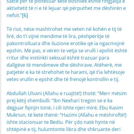
saktë për të plotësuar këtë boshllëk është ringjallja e
aktivitetit të ri e të lejuar që përputhet me dëshirën e
nefsit.”
[6]
Të riut, nëse mashtrohet me veten në kohën e tij të
lirë, do t’i vijnë mendime të lira, pëshpëritje të
pakontrolluara dhe iluzione erotike që ia ngacmojnë
epshin. Më pas, e vëren te vetja se vrulli i epshit është
rritur dhe instinkti seksual është trazuar para
dallgëve të mendimeve dhe dëshirave. Atëherë, me
patjetër e ka të strehohet te harami, që t’ia lehtësoje
vetes vrullin e epshit dhe të frenojë kontrollin e tij.
Abdullah Ulvani (Allahu e ruajttë!) thotë: “Merr mësim
prej këtij shembulli: “Ibn Nexhari tregon se e ka
dëgjuar fqinjin tonë, i cili ishte njeri mirë, Ebu Kasim
Mukriun, të ketë thënë: “Hazimi (Allahu e mëshiroftë!)
ishte stacionuar te Bediu. Për çdo natë hynte në
shtëpinë e tij, hulumtonte libra dhe shkruante deri