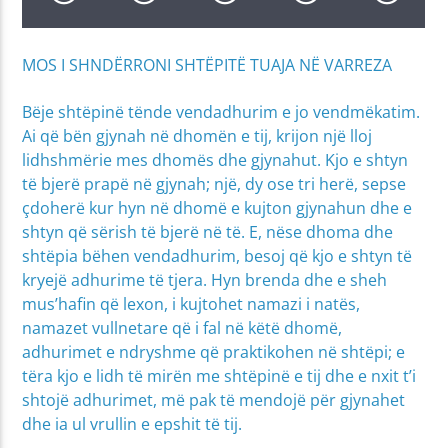
MOS I SHNDËRRONI SHTËPITË TUAJA NË VARREZA
Bëje shtëpinë tënde vendadhurim e jo vendmëkatim.
Ai që bën gjynah në dhomën e tij, krijon një lloj
lidhshmërie mes dhomës dhe gjynahut. Kjo e shtyn
të bjerë prapë në gjynah; një, dy ose tri herë, sepse
çdoherë kur hyn në dhomë e kujton gjynahun dhe e
shtyn që sërish të bjerë në të. E, nëse dhoma dhe
shtëpia bëhen vendadhurim, besoj që kjo e shtyn të
kryejë adhurime të tjera. Hyn brenda dhe e sheh
mus’hafin që lexon, i kujtohet namazi i natës,
namazet vullnetare që i fal në këtë dhomë,
adhurimet e ndryshme që praktikohen në shtëpi; e
tëra kjo e lidh të mirën me shtëpinë e tij dhe e nxit t’i
shtojë adhurimet, më pak të mendojë për gjynahet
dhe ia ul vrullin e epshit të tij.