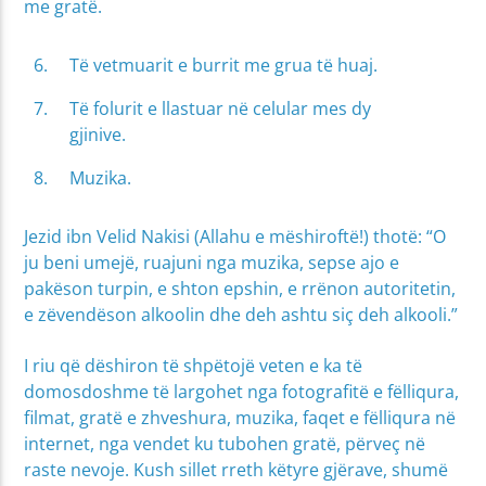
me gratë.
Të vetmuarit e burrit me grua të huaj.
Të folurit e llastuar në celular mes dy
gjinive.
Muzika.
Jezid ibn Velid Nakisi (Allahu e mëshiroftë!) thotë: “O
ju beni umejë, ruajuni nga muzika, sepse ajo e
pakëson turpin, e shton epshin, e rrënon autoritetin,
e zëvendëson alkoolin dhe deh ashtu siç deh alkooli.”
I riu që dëshiron të shpëtojë veten e ka të
domosdoshme të largohet nga fotografitë e fëlliqura,
filmat, gratë e zhveshura, muzika, faqet e fëlliqura në
internet, nga vendet ku tubohen gratë, përveç në
raste nevoje. Kush sillet rreth këtyre gjërave, shumë