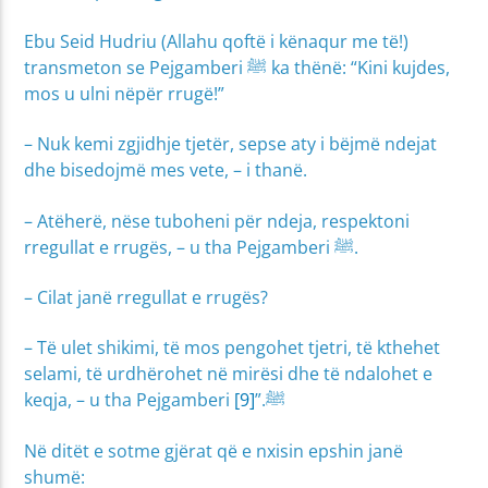
Ebu Seid Hudriu (Allahu qoftë i kënaqur me të!)
transmeton se Pejgamberi ﷺ ka thënë: “Kini kujdes,
mos u ulni nëpër rrugë!”
– Nuk kemi zgjidhje tjetër, sepse aty i bëjmë ndejat
dhe bisedojmë mes vete, – i thanë.
– Atëherë, nëse tuboheni për ndeja, respektoni
rregullat e rrugës, – u tha Pejgamberi ﷺ.
– Cilat janë rregullat e rrugës?
– Të ulet shikimi, të mos pengohet tjetri, të kthehet
selami, të urdhërohet në mirësi dhe të ndalohet e
[9]
keqja, – u tha Pejgamberi ﷺ.”
Në ditët e sotme gjërat që e nxisin epshin janë
shumë: