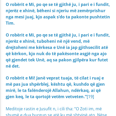
O robërit e Mi, po qe se të gjithë ju, i pari e i fundit,
njerëz e xhinë, bëheni si njeriu më zemërprishur
nga mesi juaj, kjo aspak s’do ta pakonte pushtetin
Tim.
O robërit e Mi, po qe se të gjithë ju, i pari e i fundit,
njerëz e xhinë, tuboheni në një vend, më
drejtoheni me kërkesa e Unë ia jap gjithsecilit atë
që kërkon, kjo nuk do të pakësonte asgjë nga ajo
që gjendet tek Unë, aq sa pakon gjilpëra kur futet
në det.
O robërit e Mi! Janë veprat tuaja, të cilat i ruaj e
më pas jua shpërblej, kështu që, kushdo që gjen
mirë, le ta falënderojë Allahun, ndërkaq, ai që
gjen keq, le ta qortojë vetëm vetveten.”
[19]
Meditoje rastin e Jusufit n, i cili tha: “O Zoti im, më
shumë e dua burgun se atë ku më shtyjnë ato. Nëse