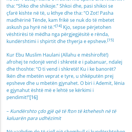
tha: “Shko dhe shikoje.” Shkoi dhe, pasi shikoi se
çfarë kishte në të, u kthye dhe tha: “O Zot! Pasha
madhërinë Tënde, kam frikë se nuk do të mbetet
[14]
askush pa hyrë në të.”
Kjo, sepse përjetohen
vështirësi të mëdha nga përgjegjësitë e rënda,
[15]
kundërshtimi i shpirtit dhe thyerja e epsheve.
Kur Ebu Muslim Haulani (Allahu e mëshiroftë!)
afrohej te ndonjë vend i shkretë e i pabanuar, ndalej
dhe thoshte: “O ti vend i shkretë! Ku i ke banorët?
Ikën dhe mbetën veprat e tyre, u shkëputën prej
epsheve dhe u mbetën gjynahet. O biri i Ademit, lënia
e gjynahut është më e lehtë se kërkimi i
pendimit!”
[16]
–
Kundërshto çdo gjë që të fton të kthehesh në të
kaluarën para udhëzimit
Në vazhdim do të sjell një shembull si kundërshtohen