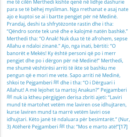
me të cilën Merthedi kishte qenë në lidhje dashurie
para se të bëhej mysliman. Nga rrethanat e asaj nate
ajo e kuptoi se ai i bartte pengjet për në Medinë.
Prandaj, deshi ta shfrytëzonte rastin dhe i tha:
“Qëndro sonte tek unë dhe e kalojmë natën bashkë.”
Merthedi tha: “O Anak! Nuk dua të të afrohem, sepse
Allahu e ndaloi zinanë.” Ajo, nga inati, bërtiti: “O
banorët e Mekës! Ky është personi që po i merr
pengjet dhe po i dërgon për në Medinë!” Merthedi,
me shumë vështirësi arriti të ikte së bashku me
pengun që e mori me vete. Sapo arriti në Medinë,
shkoi te Pejgamberi ﷺ dhe i tha: “O i Dërguari i
Allahut! A më lejohet ta martoj Anakun?” Pejgamberi
ﷺ nuk ia ktheu përgjigjen derisa zbriti ajeti: “Laviri
mund të martohet vetëm me laviren ose idhujtaren,
kurse laviren mund ta marrë vetëm laviri ose
idhujtari. Këto janë të ndaluara për besimtarët.” (Nur,
3) Atëherë Pejgamberi ﷺ tha: “Mos e marto atë!”
[17]