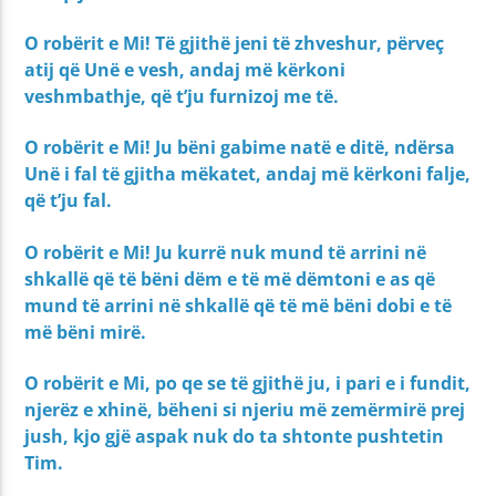
O robërit e Mi! Të gjithë jeni të zhveshur, përveç
atij që Unë e vesh, andaj më kërkoni
veshmbathje, që t’ju furnizoj me të.
O robërit e Mi! Ju bëni gabime natë e ditë, ndërsa
Unë i fal të gjitha mëkatet, andaj më kërkoni falje,
që t’ju fal.
O robërit e Mi! Ju kurrë nuk mund të arrini në
shkallë që të bëni dëm e të më dëmtoni e as që
mund të arrini në shkallë që të më bëni dobi e të
më bëni mirë.
O robërit e Mi, po qe se të gjithë ju, i pari e i fundit,
njerëz e xhinë, bëheni si njeriu më zemërmirë prej
jush, kjo gjë aspak nuk do ta shtonte pushtetin
Tim.