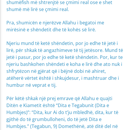
shumëfish më shtrenjtë se çmimi real ose e shet
shumë më lirë se çmimi real.
Pra, shumicën e njerëzve Allahu i begatoi me
mirësinë e shëndetit dhe të kohës së lirë.
Njeriu mund të ketë shëndetin, por jo edhe të jetë i
lirë, për shkak të angazhimeve të tij jetësore. Mund të
jetë i pasur, por jo edhe të ketë shëndetin. Por, kur te
njeriu bashkohen shëndeti e koha e lirë dhe ato nuk i
shfrytëzon në gjërat që i bëjnë dobi në ahiret,
atëherë vërtet është i shkujdesur, i mashtruar dhe i
humbur në veprat e tij.
Për këtë shkak një prej emrave që Allahu e quajti
Ditën e Kiametit është “Dita e Tegabunit (Dita e
Humbjes)”: “Dita, kur Ai do t’ju mbledhë, dita, kur të
gjithë do të grumbulloheni, do të jetë Dita e
Humbjes.” (Tegabun, 9) Domethënë, atë ditë del në