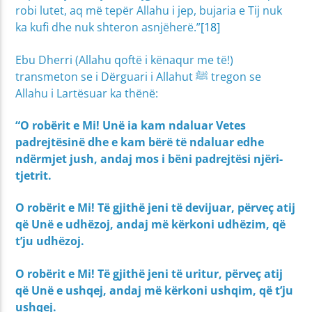
robi lutet, aq më tepër Allahu i jep, bujaria e Tij nuk
ka kufi dhe nuk shteron asnjëherë.”
[18]
Ebu Dherri (Allahu qoftë i kënaqur me të!)
transmeton se i Dërguari i Allahut ﷺ tregon se
Allahu i Lartësuar ka thënë:
“O robërit e Mi! Unë ia kam ndaluar Vetes
padrejtësinë dhe e kam bërë të ndaluar edhe
ndërmjet jush, andaj mos i bëni padrejtësi njëri-
tjetrit.
O robërit e Mi! Të gjithë jeni të devijuar, përveç atij
që Unë e udhëzoj, andaj më kërkoni udhëzim, që
t’ju udhëzoj.
O robërit e Mi! Të gjithë jeni të uritur, përveç atij
që Unë e ushqej, andaj më kërkoni ushqim, që t’ju
ushqej.