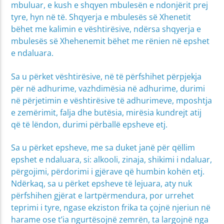
mbuluar, e kush e shqyen mbulesën e ndonjërit prej
tyre, hyn në të. Shqyerja e mbulesës së Xhenetit
bëhet me kalimin e vështirësive, ndërsa shqyerja e
mbulesës së Xhehenemit bëhet me rënien në epshet
e ndaluara.
Sa u përket vështirësive, në të përfshihet përpjekja
për në adhurime, vazhdimësia në adhurime, durimi
në përjetimin e vështirësive të adhurimeve, mposhtja
e zemërimit, falja dhe butësia, mirësia kundrejt atij
që të lëndon, durimi përballë epsheve etj.
Sa u përket epsheve, me sa duket janë për qëllim
epshet e ndaluara, si: alkooli, zinaja, shikimi i ndaluar,
përgojimi, përdorimi i gjërave që humbin kohën etj.
Ndërkaq, sa u përket epsheve të lejuara, aty nuk
përfshihen gjërat e lartpërmendura, por urrehet
teprimi i tyre, ngase ekziston frika ta çojnë njeriun në
harame ose t’ia ngurtësojnë zemrën, ta largojnë nga