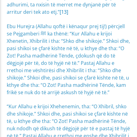
adhurimi, ta nxisin të merret me dynjanë për të
arritur deri tek ato etj.”
[13]
Ebu Hurejra (Allahu qoftë i kënaqur prej tij!) përcjell
se Pejgamberi ﷺ ka thënë: “Kur Allahu e krijoi
Xhenetin, Xhibrilit i tha: “Shko dhe shikoje.” Shkoi dhe,
pasi shikoi se çfarë kishte në të, u kthye dhe tha: “O
Zot! Pasha madhërinë Tënde, çdokush që do të
dëgjojë për të, do të hyjë në të.” Pastaj Allahu e
rrethoi me vështirësi dhe Xhibrilit i tha: “Shko dhe
shikoje.” Shkoi dhe, pasi shikoi se çfarë kishte në të, u
kthye dhe tha: “O Zot! Pasha madhërinë Tënde, kam
frikë se nuk do të arrijë askush të hyjë në të.”
“Kur Allahu e krijoi Xhehenemin, tha: “O Xhibril, shko
dhe shikoje.” Shkoi dhe, pasi shikoi se çfarë kishte në
të, u kthye dhe tha: “O Zot! Pasha madhërinë Tënde,
nuk ndodh që dikush të dëgjojë për të e pastaj të hyjë
në të.” Pastaj Allahu e rrethoi me epshe dhe Xhibrilit i