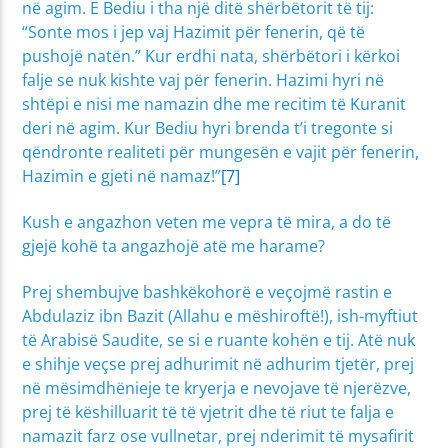
në agim. E Bediu i tha një ditë shërbëtorit të tij:
“Sonte mos i jep vaj Hazimit për fenerin, që të
pushojë natën.” Kur erdhi nata, shërbëtori i kërkoi
falje se nuk kishte vaj për fenerin. Hazimi hyri në
shtëpi e nisi me namazin dhe me recitim të Kuranit
deri në agim. Kur Bediu hyri brenda t’i tregonte si
qëndronte realiteti për mungesën e vajit për fenerin,
Hazimin e gjeti në namaz!”
[7]
Kush e angazhon veten me vepra të mira, a do të
gjejë kohë ta angazhojë atë me harame?
Prej shembujve bashkëkohorë e veçojmë rastin e
Abdulaziz ibn Bazit (Allahu e mëshiroftë!), ish-myftiut
të Arabisë Saudite, se si e ruante kohën e tij. Atë nuk
e shihje veçse prej adhurimit në adhurim tjetër, prej
në mësimdhënieje te kryerja e nevojave të njerëzve,
prej të këshilluarit të të vjetrit dhe të riut te falja e
namazit farz ose vullnetar, prej nderimit të mysafirit