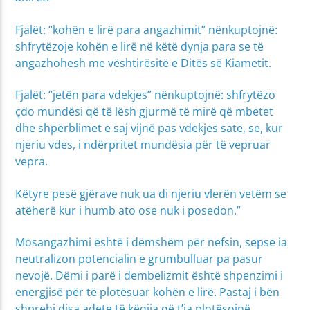
Fjalët: “kohën e lirë para angazhimit” nënkuptojnë:
shfrytëzoje kohën e lirë në këtë dynja para se të
angazhohesh me vështirësitë e Ditës së Kiametit.
Fjalët: “jetën para vdekjes” nënkuptojnë: shfrytëzo
çdo mundësi që të lësh gjurmë të mirë që mbetet
dhe shpërblimet e saj vijnë pas vdekjes sate, se, kur
njeriu vdes, i ndërpritet mundësia për të vepruar
vepra.
Këtyre pesë gjërave nuk ua di njeriu vlerën vetëm se
atëherë kur i humb ato ose nuk i posedon.”
Mosangazhimi është i dëmshëm për nefsin, sepse ia
neutralizon potencialin e grumbulluar pa pasur
nevojë. Dëmi i parë i dembelizmit është shpenzimi i
energjisë për të plotësuar kohën e lirë. Pastaj i bën
shprehi disa adete të këqija që t’ia plotësojnë