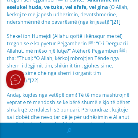
eselukel huda, ve tuka, vel afafe, vel gina
(O Allah,
kërkoj të më japësh udhëzimin, devotshmërinë,
ndershmërinë dhe pavarësinë (nga krijesat)
!”
[21]
Shekel ibn Humejdi (Allahu qoftë i kënaqur me të!)
tregon se e ka pyetur Pejgamberin ﷺ: “O i Dërguari i
Allahut, më mëso një lutje?” Atëherë Pejgamberi ﷺ i
tha: “Thuaj: “O Allah, kërkoj mbrojtjen Tënde nga
sherri i dëgjimit tim, shikimit tim, gjuhës sime,
zemrës sime dhe nga sherri i organit tim
(gjenital).”
[22]
Andaj, kujdes nga vetëpëlqimi! Të të mos mashtrojnë
veprat e të mendosh se ke bërë shumë e kjo të bëhet
shkak që të ndalesh së punuari. Përkundrazi, kujtoje
sa i dobët dhe nevojtar që je për udhëzimin e Allahut.
Meditoje gjendjen e Ibrahimit n: “(Kujtoje) kur
Ibrahimi tha: “O Zoti im, bëje të sigurt këtë qytet