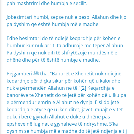
pah mashtrimi dhe humbja e secilit.
Jobesimtari humbi, sepse nuk e besoi Allahun dhe kjo
pa dyshim që është humbja më e madhe.
Edhe besimtari do të ndiejë keqardhje për kohën e
humbur kur nuk arriti ta adhurojë më tepër Allahun.
Pa dyshim që nuk diti të shfrytëzojë mundësinë e
dhënë dhe për të është humbje e madhe.
Pejgamberi ﷺ tha: “Banorët e Xhenetit nuk ndiejnë
keqardhje për diçka sikur për kohën që u kaloi dhe
nuk e përmendën Allahun në të.”
[2]
Keqardhja e
banorëve të Xhenetit do të jetë për kohën që u iku pa
e përmendur emrin e Allahut në dynja. E si do jetë
keqardhja e atyre që u ikën ditët, javët, muajt e vitet
duke i bërë gjynah Allahut e duke u dhënë pas
epsheve në luginat e gjynaheve të ndryshme. S’ka
dyshim se humbja më e madhe do të jetë ndjenja e tij