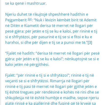
se ka qenë i mashtruar.
Njeriu duhet të rikujtojë shpeshherë hadithin e
Pejgamberit ﷺ: “Nuk i lëvizin këmbët birit të Ademit
në Ditën e Kiametit derisa të merret në llogari për
pesë gjëra: për jetën e tij se ku e kaloi, për rininë e tij
si e shfrytëzoi, për pasurinë e tij se si e fitoi e ku e
harxhoi, si dhe për dijen e tij se a punoi me të.”
[3]
“Fjalët në hadith: “derisa të merret në llogari për pesë
gjëra: për jetën e tij se ku e kaloi”; nënkuptojnë se si e
kaloi jetën në përgjithësi.
Fjalët: “për rininë e tij si e shfrytëzoi”; rininë e tij në
veçanti se si e shfrytëzoi. Rimarrja në llogari për
rininë e tij pasi të merret në llogari për gjithë jetën e
tij është tregues për rëndësinë e kohës në rini dhe se
shkujdesja në të është humbje e madhe, sepse njeriu
gjatë rinisë e ka gjallërinë dhe fuqinë që të kryejë sa