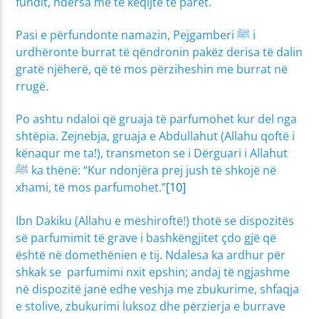
fundit, ndërsa më të këqijtë të parët.
Pasi e përfundonte namazin, Pejgamberi ﷺ i
urdhëronte burrat të qëndronin pakëz derisa të dalin
gratë njëherë, që të mos përziheshin me burrat në
rrugë.
Po ashtu ndaloi që gruaja të parfumohet kur del nga
shtëpia. Zejnebja, gruaja e Abdullahut (Allahu qoftë i
kënaqur me ta!), transmeton se i Dërguari i Allahut
ﷺ ka thënë: “Kur ndonjëra prej jush të shkojë në
xhami, të mos parfumohet.”
[10]
Ibn Dakiku (Allahu e mëshiroftë!) thotë se dispozitës
së parfumimit të grave i bashkëngjitet çdo gjë që
është në domethënien e tij. Ndalesa ka ardhur për
shkak se parfumimi nxit epshin; andaj të ngjashme
në dispozitë janë edhe veshja me zbukurime, shfaqja
e stolive, zbukurimi luksoz dhe përzierja e burrave