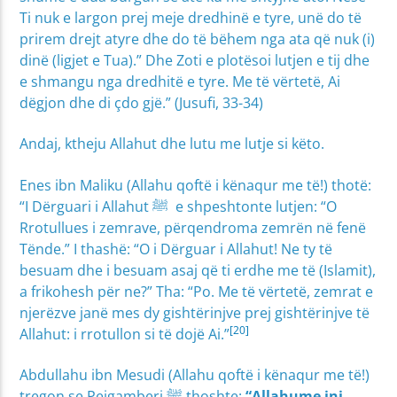
Ti nuk e largon prej meje dredhinë e tyre, unë do të
prirem drejt atyre dhe do të bëhem nga ata që nuk (i)
dinë (ligjet e Tua).” Dhe Zoti e plotësoi lutjen e tij dhe
e shmangu nga dredhitë e tyre. Me të vërtetë, Ai
dëgjon dhe di çdo gjë.” (Jusufi, 33-34)
Andaj, ktheju Allahut dhe lutu me lutje si këto.
Enes ibn Maliku (Allahu qoftë i kënaqur me të!) thotë:
“I Dërguari i Allahut ﷺ e shpeshtonte lutjen: “O
Rrotullues i zemrave, përqendroma zemrën në fenë
Tënde.” I thashë: “O i Dërguar i Allahut! Ne ty të
besuam dhe i besuam asaj që ti erdhe me të (Islamit),
a frikohesh për ne?” Tha: “Po. Me të vërtetë, zemrat e
njerëzve janë mes dy gishtërinjve prej gishtërinjve të
[20]
Allahut: i rrotullon si të dojë Ai.”
Abdullahu ibn Mesudi (Allahu qoftë i kënaqur me të!)
tregon se Pejgamberi ﷺ thoshte:
“Allahume ini