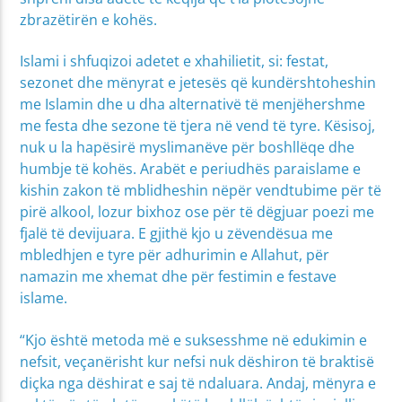
zbrazëtirën e kohës.
Islami i shfuqizoi adetet e xhahilietit, si: festat,
sezonet dhe mënyrat e jetesës që kundërshtoheshin
me Islamin dhe u dha alternativë të menjëhershme
me festa dhe sezone të tjera në vend të tyre. Kësisoj,
nuk u la hapësirë myslimanëve për boshllëqe dhe
humbje të kohës. Arabët e periudhës paraislame e
kishin zakon të mblidheshin nëpër vendtubime për të
pirë alkool, lozur bixhoz ose për të dëgjuar poezi me
fjalë të devijuara. E gjithë kjo u zëvendësua me
mbledhjen e tyre për adhurimin e Allahut, për
namazin me xhemat dhe për festimin e festave
islame.
“Kjo është metoda më e suksesshme në edukimin e
nefsit, veçanërisht kur nefsi nuk dëshiron të braktisë
diçka nga dëshirat e saj të ndaluara. Andaj, mënyra e