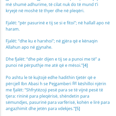
më shumë adhurime, të cilat nuk do të mund t’i
kryejë në moshë të thyer dhe në pleqëri.
Fjalët: “për pasurinë e tij se si e fitoi”; në hallall apo në
haram.
Fjalët: “dhe ku e harxhoi”; në gjëra që e kënaqin
Allahun apo në gjynahe.
Dhe fjalët: “dhe për dijen e tij se a punoi me të” a
punoi në përputhje me atë që e mësoi.”
[4]
Po ashtu le të kujtojë edhe hadithin tjetër që e
përcjell Ibn Abasi h se Pejgamberi ﷺ këshilloi njërin
me fjalët: “Shfrytëzoji pesë para se të vijnë pesë të
tjera: rininë para pleqërisë, shëndetin para
sëmundjes, pasurinë para varfërisë, kohën e lirë para
angazhimit dhe jetën para vdekjes.”
[5]