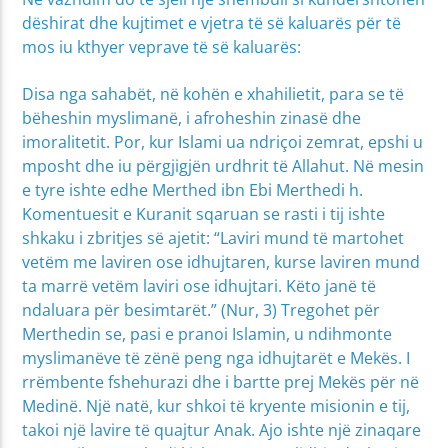
dëshirat dhe kujtimet e vjetra të së kaluarës për të
mos iu kthyer veprave të së kaluarës:
Disa nga sahabët, në kohën e xhahilietit, para se të
bëheshin myslimanë, i afroheshin zinasë dhe
imoralitetit. Por, kur Islami ua ndriçoi zemrat, epshi u
mposht dhe iu përgjigjën urdhrit të Allahut. Në mesin
e tyre ishte edhe Merthed ibn Ebi Merthedi h.
Komentuesit e Kuranit sqaruan se rasti i tij ishte
shkaku i zbritjes së ajetit: “Laviri mund të martohet
vetëm me laviren ose idhujtaren, kurse laviren mund
ta marrë vetëm laviri ose idhujtari. Këto janë të
ndaluara për besimtarët.” (Nur, 3) Tregohet për
Merthedin se, pasi e pranoi Islamin, u ndihmonte
myslimanëve të zënë peng nga idhujtarët e Mekës. I
rrëmbente fshehurazi dhe i bartte prej Mekës për në
Medinë. Një natë, kur shkoi të kryente misionin e tij,
takoi një lavire të quajtur Anak. Ajo ishte një zinaqare