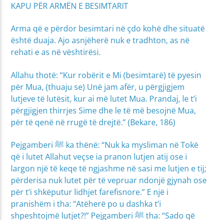
KAPU PËR ARMËN E BESIMTARIT
Arma që e përdor besimtari në çdo kohë dhe situatë
është duaja. Ajo asnjëherë nuk e tradhton, as në
rehati e as në vështirësi.
Allahu thotë: “Kur robërit e Mi (besimtarë) të pyesin
për Mua, (thuaju se) Unë jam afër, u përgjigjem
lutjeve të lutësit, kur ai më lutet Mua. Prandaj, le t’i
përgjigjen thirrjes Sime dhe le të më besojnë Mua,
për të qenë në rrugë të drejtë.” (Bekare, 186)
Pejgamberi ﷺ ka thënë: “Nuk ka mysliman në Tokë
që i lutet Allahut veçse ia pranon lutjen atij ose i
largon një të keqe të ngjashme në sasi me lutjen e tij;
përderisa nuk lutet për të vepruar ndonjë gjynah ose
për t’i shkëputur lidhjet farefisnore.” E një i
pranishëm i tha: “Atëherë po u dashka t’i
shpeshtojmë lutjet?!” Pejgamberi ﷺ tha: “Sado që