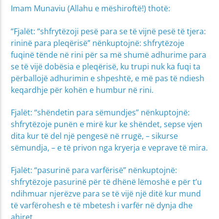
Imam Munaviu (Allahu e mëshiroftë!) thotë:
“Fjalët: “shfrytëzoji pesë para se të vijnë pesë të tjera:
rininë para pleqërisë” nënkuptojnë: shfrytëzoje
fuqinë tënde në rini për sa më shumë adhurime para
se të vijë dobësia e pleqërisë, ku trupi nuk ka fuqi ta
përballojë adhurimin e shpeshtë, e më pas të ndiesh
keqardhje për kohën e humbur në rini.
Fjalët: “shëndetin para sëmundjes” nënkuptojnë:
shfrytëzoje punën e mirë kur ke shëndet, sepse vjen
dita kur të del një pengesë në rrugë, – sikurse
sëmundja, – e të privon nga kryerja e veprave të mira.
Fjalët: “pasurinë para varfërisë” nënkuptojnë:
shfrytëzoje pasurinë për të dhënë lëmoshë e për t’u
ndihmuar njerëzve para se të vijë një ditë kur mund
të varfërohesh e të mbetesh i varfër në dynja dhe
ahiret.