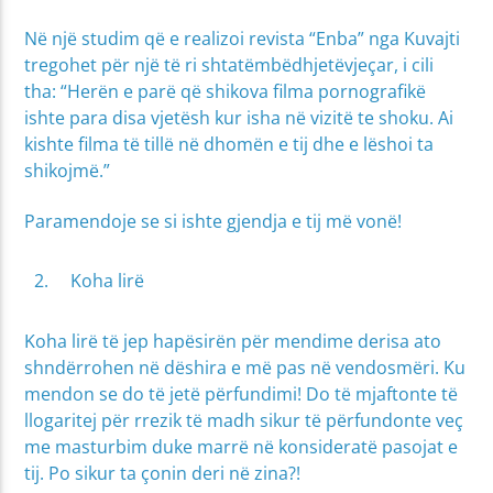
Në një studim që e realizoi revista “Enba” nga Kuvajti
tregohet për një të ri shtatëmbëdhjetëvjeçar, i cili
tha: “Herën e parë që shikova filma pornografikë
ishte para disa vjetësh kur isha në vizitë te shoku. Ai
kishte filma të tillë në dhomën e tij dhe e lëshoi ta
shikojmë.”
Paramendoje se si ishte gjendja e tij më vonë!
Koha lirë
Koha lirë të jep hapësirën për mendime derisa ato
shndërrohen në dëshira e më pas në vendosmëri. Ku
mendon se do të jetë përfundimi! Do të mjaftonte të
llogaritej për rrezik të madh sikur të përfundonte veç
me masturbim duke marrë në konsideratë pasojat e
tij. Po sikur ta çonin deri në zina?!