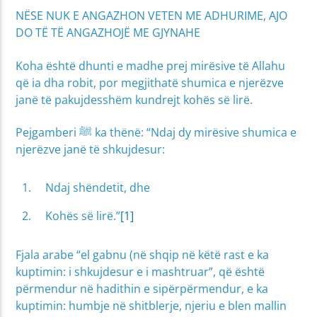
NËSE NUK E ANGAZHON VETEN ME ADHURIME, AJO
DO TË TË ANGAZHOJË ME GJYNAHE
Koha është dhunti e madhe prej mirësive të Allahu
që ia dha robit, por megjithatë shumica e njerëzve
janë të pakujdesshëm kundrejt kohës së lirë.
Pejgamberi ﷺ ka thënë: “Ndaj dy mirësive shumica e
njerëzve janë të shkujdesur:
Ndaj shëndetit, dhe
Kohës së lirë.”
[1]
Fjala arabe “el gabnu (në shqip në këtë rast e ka
kuptimin: i shkujdesur e i mashtruar”, që është
përmendur në hadithin e sipërpërmendur, e ka
kuptimin: humbje në shitblerje, njeriu e blen mallin