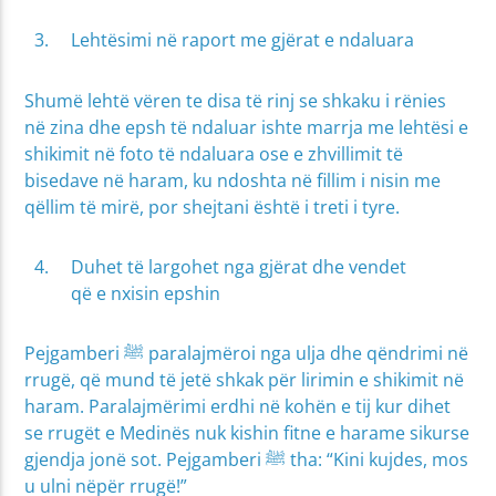
Lehtësimi në raport me gjërat e ndaluara
Shumë lehtë vëren te disa të rinj se shkaku i rënies
në zina dhe epsh të ndaluar ishte marrja me lehtësi e
shikimit në foto të ndaluara ose e zhvillimit të
bisedave në haram, ku ndoshta në fillim i nisin me
qëllim të mirë, por shejtani është i treti i tyre.
Duhet të largohet nga gjërat dhe vendet
që e nxisin epshin
Pejgamberi ﷺ paralajmëroi nga ulja dhe qëndrimi në
rrugë, që mund të jetë shkak për lirimin e shikimit në
haram. Paralajmërimi erdhi në kohën e tij kur dihet
se rrugët e Medinës nuk kishin fitne e harame sikurse
gjendja jonë sot. Pejgamberi ﷺ tha: “Kini kujdes, mos
u ulni nëpër rrugë!”