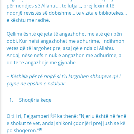
përmendjes së Allahut… te lutja…, prej leximit të
ndonjë revistës së dobishme… te vizita e bibliotekës…
e kështu me radhë.
Qëllimi është që jeta të angazhohet me atë që i bën
dobi. Kur nefsi angazhohet me adhurime, i ndihmon
vetes që të largohet prej asaj që e ndaloi Allahu.
Andaj, nëse nefsin nuk e angazhon me adhurime, ai
do të të angazhojë me gjynahe.
–
Këshilla për të rinjtë si t’u largohen shkaqeve që i
çojnë në epshin e ndaluar
Shoqëria keqe
O ti i ri, Pejgamberi ﷺ ka thënë: “Njeriu është në fenë
e shokut të vet, andaj shikoni çdonjëri prej jush se kë
[8]
po shoqëron.”