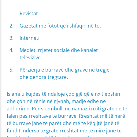
Revistat.
Gazetat me fotot që i shfaqin në to.
Interneti.
Mediet, rrjetet sociale dhe kanalet
televizive.
Përzierja e burrave dhe grave në tregje
dhe qendra tregtare.
Islami u kujdes të ndalojë çdo gjë që e nxit epshin
dhe çon në rënie në gjynah, madje edhe në
adhurime. Për shembull, në namaz i nxiti gratë që të
falen pas rreshtave të burrave. Rreshtat më të mirë
të burrave janë të parët dhe më të këqijtë janë të
fundit, ndërsa te gratë rreshtat më të mirë janë të