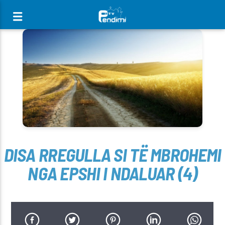
[There are no radio stations in the database]
DISA RREGULLA SI TË MBROHEMI
NGA EPSHI I NDALUAR (4)