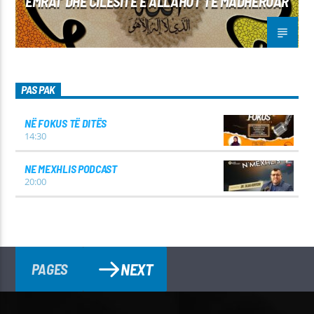
EMRAT DHE CILËSITË E ALLAHUT TË MADHËRUAR
PAS PAK
NË FOKUS TË DITËS
14:30
NE MEXHLIS PODCAST
20:00
NEXT
PAGES