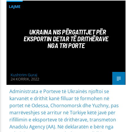
LAJME
UKRAINA NIS PËRGATITJET PËR
EKSPORTIN DETAR TË DRITHËRAVE
NGA TRI PORTE
Kushtrim Guraj
24 KORRIK, 2022
Administrata e Porteve të Ukrainës njoftoi se
karvanët e drithit kanë filluar të formohen në
portet në Odessa, Chornomorsk dhe Yuzhny, pas
marrëveshjes së arritur në Türkiye këtë javë për
rifillimin e eksporteve të drithërave, transmeton
Anadolu Agency (AA). Në deklaratën e bërë nga