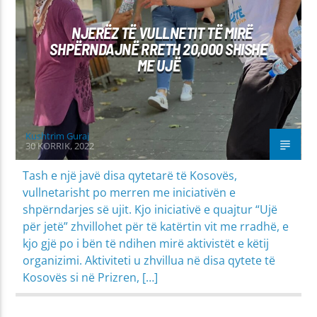
NJERËZ TË VULLNETIT TË MIRË
SHPËRNDAJNË RRETH 20,000 SHISHE
ME UJË
Kushtrim Guraj
30 KORRIK, 2022
Tash e një javë disa qytetarë të Kosovës,
vullnetarisht po merren me iniciativën e
shpërndarjes së ujit. Kjo iniciativë e quajtur “Ujë
për jetë” zhvillohet për të katërtin vit me rradhë, e
kjo gjë po i bën të ndihen mirë aktivistët e këtij
organizimi. Aktiviteti u zhvillua në disa qytete të
Kosovës si në Prizren, […]