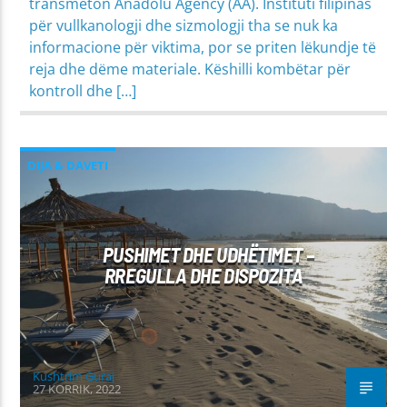
transmeton Anadolu Agency (AA). Instituti filipinas
për vullkanologji dhe sizmologji tha se nuk ka
informacione për viktima, por se priten lëkundje të
reja dhe dëme materiale. Këshilli kombëtar për
kontroll dhe […]
DIJA & DAVETI
MIRËSJELLJA - EDUKATA FETARE
PROBLEME SHPIRTËRORE & SHOQËRORE
PUSHIMET DHE UDHËTIMET –
RREGULLA DHE DISPOZITA
Kushtrim Guraj
27 KORRIK, 2022