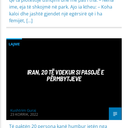
ime, eja të shkojmë në park. Ajo ia ktheu: – Koha
kaloi dhe jashtë gjendet një egërsirë që i ha
fëmijët, […]
LAJME
IRAN, 20 TË VDEKUR SI PASOJË E
PËRMBYTJEVE
Kushtrim Guraj
23 KORRIK, 2022
Të paktën 20 persona kanë humbur jetën nga