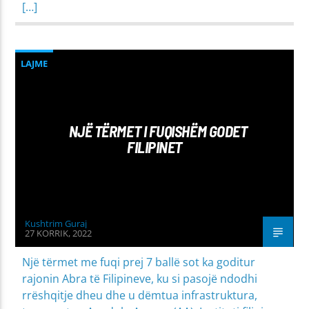
[…]
LAJME
NJË TËRMET I FUQISHËM GODET
FILIPINET
Kushtrim Guraj
27 KORRIK, 2022
Një tërmet me fuqi prej 7 ballë sot ka goditur
rajonin Abra të Filipineve, ku si pasojë ndodhi
rrëshqitje dheu dhe u dëmtua infrastruktura,