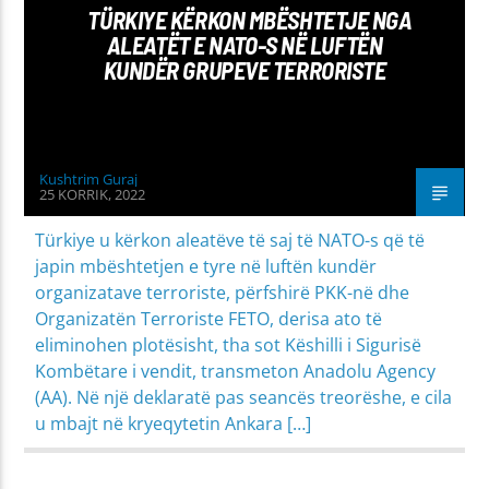
TÜRKIYE KËRKON MBËSHTETJE NGA
ALEATËT E NATO-S NË LUFTËN
KUNDËR GRUPEVE TERRORISTE
Kushtrim Guraj
25 KORRIK, 2022
Türkiye u kërkon aleatëve të saj të NATO-s që të
japin mbështetjen e tyre në luftën kundër
organizatave terroriste, përfshirë PKK-në dhe
Organizatën Terroriste FETO, derisa ato të
eliminohen plotësisht, tha sot Këshilli i Sigurisë
Kombëtare i vendit, transmeton Anadolu Agency
(AA). Në një deklaratë pas seancës treorëshe, e cila
u mbajt në kryeqytetin Ankara […]