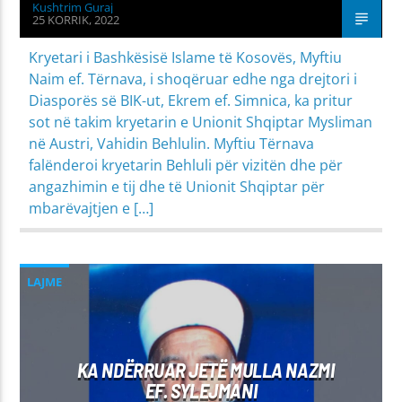
Kushtrim Guraj
25 KORRIK, 2022
Kryetari i Bashkësisë Islame të Kosovës, Myftiu
Naim ef. Tërnava, i shoqëruar edhe nga drejtori i
Diasporës së BIK-ut, Ekrem ef. Simnica, ka pritur
sot në takim kryetarin e Unionit Shqiptar Mysliman
në Austri, Vahidin Behlulin. Myftiu Tërnava
falënderoi kryetarin Behluli për vizitën dhe për
angazhimin e tij dhe të Unionit Shqiptar për
mbarëvajtjen e […]
LAJME
KA NDËRRUAR JETË MULLA NAZMI
EF. SYLEJMANI