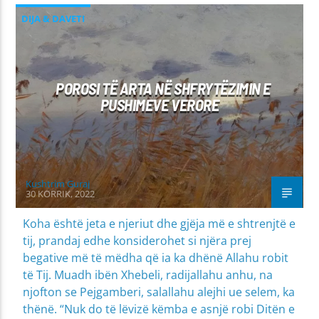
DIJA & DAVETI
MIRËSJELLJA - EDUKATA FETARE
PROBLEME SHPIRTËRORE & SHOQËRORE
POROSI TË ARTA NË SHFRYTËZIMIN E
PUSHIMEVE VERORE
Kushtrim Guraj
30 KORRIK, 2022
Koha është jeta e njeriut dhe gjëja më e shtrenjtë e
tij, prandaj edhe konsiderohet si njëra prej
begative më të mëdha që ia ka dhënë Allahu robit
të Tij. Muadh ibën Xhebeli, radijallahu anhu, na
njofton se Pejgamberi, salallahu alejhi ue selem, ka
thënë. “Nuk do të lëvizë këmba e asnjë robi Ditën e