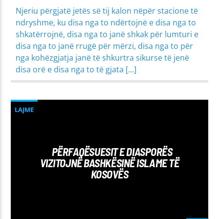
Njeriu përgjatë jetës së tij kalon nëpër stacione të
ndryshme, ku disa nga to ndërtojnë e disa nga to
shkatërrojnë, disa nga to janë shkak për lumturi e
disa nga to janë rrugë për mërzi, disa nga to për
nga kohëzgjatja janë të shkurtra sikurse të jenë
disa orë e disa nga to të gjata […]
LAJME
PËRFAQËSUESIT E DIASPORËS
VIZITOJNË BASHKËSINË ISLAME TË
KOSOVËS