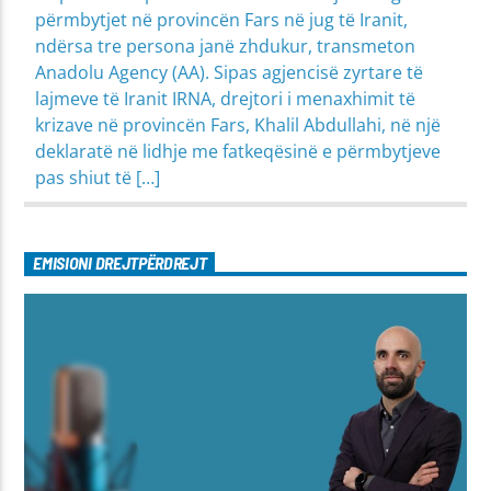
përmbytjet në provincën Fars në jug të Iranit,
ndërsa tre persona janë zhdukur, transmeton
Anadolu Agency (AA). Sipas agjencisë zyrtare të
lajmeve të Iranit IRNA, drejtori i menaxhimit të
krizave në provincën Fars, Khalil Abdullahi, në një
deklaratë në lidhje me fatkeqësinë e përmbytjeve
pas shiut të […]
EMISIONI DREJTPËRDREJT