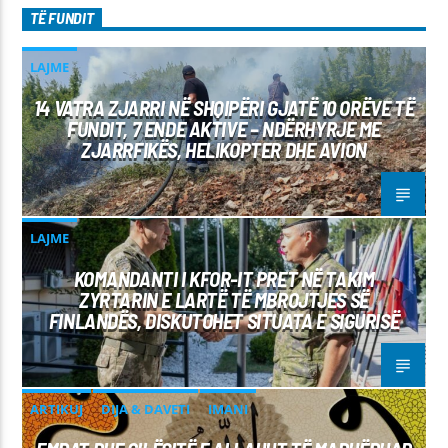
TË FUNDIT
LAJME
14 VATRA ZJARRI NË SHQIPËRI GJATË 10 ORËVE TË
FUNDIT, 7 ENDE AKTIVE – NDËRHYRJE ME
ZJARRFIKËS, HELIKOPTER DHE AVION
LAJME
KOMANDANTI I KFOR-IT PRET NË TAKIM
ZYRTARIN E LARTË TË MBROJTJES SË
FINLANDËS, DISKUTOHET SITUATA E SIGURISË
ARTIKUJ
DIJA & DAVETI
IMANI