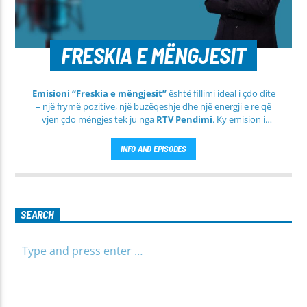
FRESKIA E MËNGJESIT
Emisioni “Freskia e mëngjesit”
është fillimi ideal i çdo dite
– një frymë pozitive, një buzëqeshje dhe një energji e re që
vjen çdo mëngjes tek ju nga
RTV Pendimi
. Ky emision i
përditshëm synon ta bëjë mëngjesin tuaj më të lehtë, më
informues dhe më të ngrohtë, duke ju shoqëruar në orët e
INFO AND EPISODES
para të ditës me përmbajtje të larmishme dhe të dobishme
për të gjithë familjen.
SEARCH