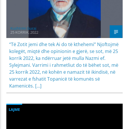
Kushtrim Guraj
25 KORRIK, 2022
“Të Zotit jemi dhe tek Ai do të kthehemi” Njoftojmë
kolegët, miqtë dhe opinionin e gjerë, se sot, më 25
korrik 2022, ka ndërruar jetë mulla Nazmi ef.
Sylejmani. Varrimi i rahmetliut do të bëhet sot, më
25 korrik 2022, në kohën e namazit të ikindisë, në
varrezat e fshatit Topanicë të komunës së
Kamenicës. […]
LAJME