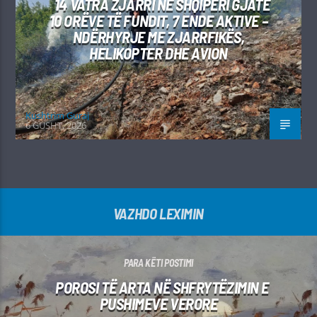
14 VATRA ZJARRI NË SHQIPËRI GJATË
10 ORËVE TË FUNDIT, 7 ENDE AKTIVE –
NDËRHYRJE ME ZJARRFIKËS,
HELIKOPTER DHE AVION
Kushtrim Guraj
6 GUSHT, 2026
VAZHDO LEXIMIN
PARA KËTI POSTIMI
POROSI TË ARTA NË SHFRYTËZIMIN E
PUSHIMEVE VERORE