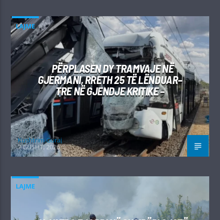
LAJME
PËRPLASEN DY TRAMVAJE NË
GJERMANI, RRETH 25 TË LËNDUAR–
TRE NË GJENDJE KRITIKE –
Kushtrim Guraj
7 GUSHT, 2026
LAJME