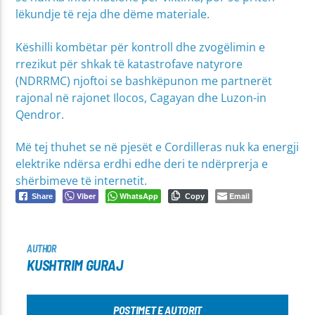
lëkundje të reja dhe dëme materiale.
Këshilli kombëtar për kontroll dhe zvogëlimin e
rrezikut për shkak të katastrofave natyrore
(NDRRMC) njoftoi se bashkëpunon me partnerët
rajonal në rajonet Ilocos, Cagayan dhe Luzon-in
Qendror.
Më tej thuhet se në pjesët e Cordilleras nuk ka energji
elektrike ndërsa erdhi edhe deri te ndërprerja e
shërbimeve të internetit.
Viber
WhatsApp
Email
Share
Copy
AUTHOR
KUSHTRIM GURAJ
POSTIMET E AUTORIT