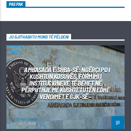
PAS PAK
JU GJITHASHTU MUND TË PËLQENI
LAJME
AMBASADA E SHBA-SË: NGËRÇI PO I
KUSHTON KOSOVËS, FORMIMI I
INSTITUCIONEVE TË BËHET NË
PËRPUTHJE ME KUSHTETUTËN EDHE
VENDIMET E GJK-SË –
Kushtrim Guraj
7 GUSHT, 2026