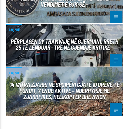
VENDIMET E GJK-SË –
LAJME
PËRPLASEN DY TRAMVAJE NË GJERMANI, RRETH
25 TË LËNDUAR– TRE NË GJENDJE KRITIKE –
LAJME
14 VATRA ZJARRI NË SHQIPËRI GJATË 10 ORËVE TË
FUNDIT, 7 ENDE AKTIVE – NDËRHYRJE ME
ZJARRFIKËS, HELIKOPTER DHE AVION