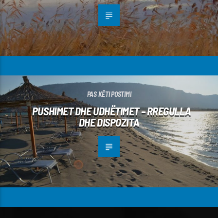
PAS KËTI POSTIMI
PUSHIMET DHE UDHËTIMET – RREGULLA
DHE DISPOZITA