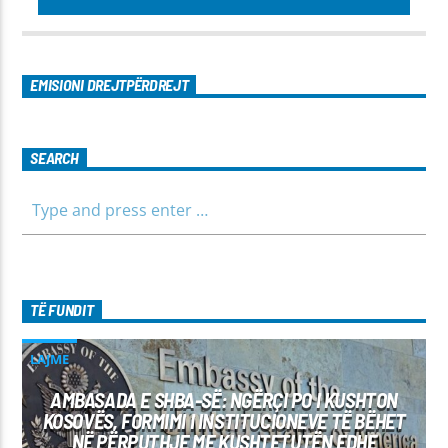
EMISIONI DREJTPËRDREJT
SEARCH
TË FUNDIT
LAJME
AMBASADA E SHBA-SË: NGËRÇI PO I KUSHTON
KOSOVËS, FORMIMI I INSTITUCIONEVE TË BËHET
NË PËRPUTHJE ME KUSHTETUTËN EDHE