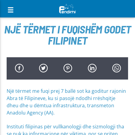
[There are no radio stations in the database]
NJË TËRMET I FUQISHËM GODET
FILIPINET
Një tërmet me fuqi prej 7 ballë sot ka goditur rajonin
Abra të Filipineve, ku si pasojë ndodhi rrëshqitje
dheu dhe u dëmtua infrastruktura, transmeton
Anadolu Agency (AA).
Instituti filipinas për vullkanologji dhe sizmologji tha
se nuk ka informacione për viktima, por se priten