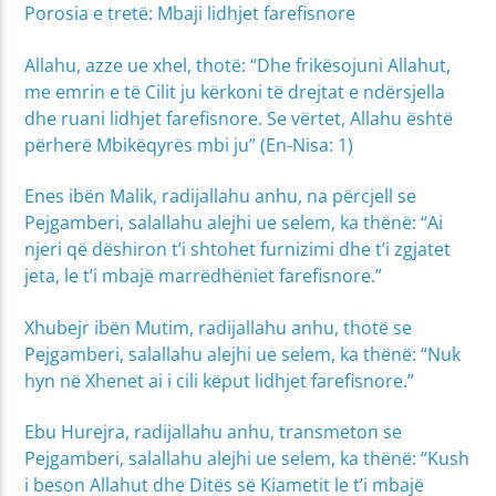
Porosia e tretë: Mbaji lidhjet farefisnore
Allahu, azze ue xhel, thotë: “Dhe frikësojuni Allahut,
me emrin e të Cilit ju kërkoni të drejtat e ndërsjella
dhe ruani lidhjet farefisnore. Se vërtet, Allahu është
përherë Mbikëqyrës mbi ju” (En-Nisa: 1)
Enes ibën Malik, radijallahu anhu, na përcjell se
Pejgamberi, salallahu alejhi ue selem, ka thënë: “Ai
njeri që dëshiron t’i shtohet furnizimi dhe t’i zgjatet
jeta, le t’i mbajë marrëdhëniet farefisnore.”
Xhubejr ibën Mutim, radijallahu anhu, thotë se
Pejgamberi, salallahu alejhi ue selem, ka thënë: “Nuk
hyn në Xhenet ai i cili këput lidhjet farefisnore.”
Ebu Hurejra, radijallahu anhu, transmeton se
Pejgamberi, salallahu alejhi ue selem, ka thënë: “Kush
i beson Allahut dhe Ditës së Kiametit le t’i mbajë