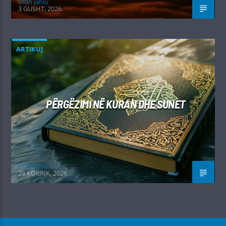
Irfan Jahiu
3 GUSHT, 2026
ARTIKUJ
PËRGËZIMI NË KURAN DHE SUNET
Irfan Jahiu
28 KORRIK, 2026