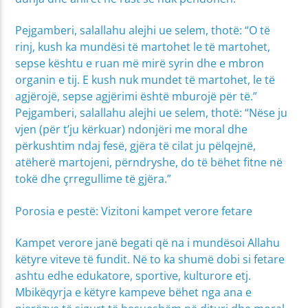
Pejgamberi, salallahu alejhi ue selem, thotë: “O të
rinj, kush ka mundësi të martohet le të martohet,
sepse kështu e ruan më mirë syrin dhe e mbron
organin e tij. E kush nuk mundet të martohet, le të
agjërojë, sepse agjërimi është mburojë për të.”
Pejgamberi, salallahu alejhi ue selem, thotë: “Nëse ju
vjen (për t’ju kërkuar) ndonjëri me moral dhe
përkushtim ndaj fesë, gjëra të cilat ju pëlqejnë,
atëherë martojeni, përndryshe, do të bëhet fitne në
tokë dhe çrregullime të gjëra.”
Porosia e pestë: Vizitoni kampet verore fetare
Kampet verore janë begati që na i mundësoi Allahu
këtyre viteve të fundit. Në to ka shumë dobi si fetare
ashtu edhe edukatore, sportive, kulturore etj.
Mbikëqyrja e këtyre kampeve bëhet nga ana e