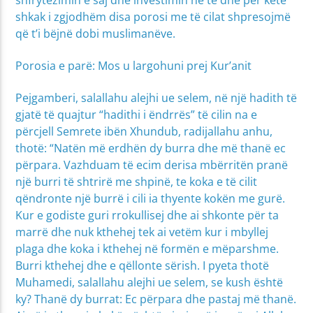
shkak i zgjodhëm disa porosi me të cilat shpresojmë
që t’i bëjnë dobi muslimanëve.
Porosia e parë: Mos u largohuni prej Kur’anit
Pejgamberi, salallahu alejhi ue selem, në një hadith të
gjatë të quajtur “hadithi i ëndrrës” të cilin na e
përcjell Semrete ibën Xhundub, radijallahu anhu,
thotë: “Natën më erdhën dy burra dhe më thanë ec
përpara. Vazhduam të ecim derisa mbërritën pranë
një burri të shtrirë me shpinë, te koka e të cilit
qëndronte një burrë i cili ia thyente kokën me gurë.
Kur e godiste guri rrokullisej dhe ai shkonte për ta
marrë dhe nuk kthehej tek ai vetëm kur i mbyllej
plaga dhe koka i kthehej në formën e mëparshme.
Burri kthehej dhe e qëllonte sërish. I pyeta thotë
Muhamedi, salallahu alejhi ue selem, se kush është
ky? Thanë dy burrat: Ec përpara dhe pastaj më thanë.