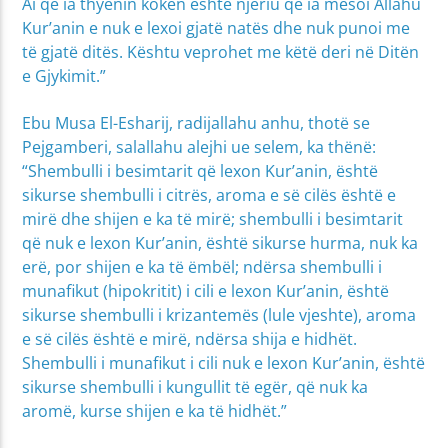
Ai që ia thyenin kokën është njeriu që ia mësoi Allahu
Kur’anin e nuk e lexoi gjatë natës dhe nuk punoi me
të gjatë ditës. Kështu veprohet me këtë deri në Ditën
e Gjykimit.”
Ebu Musa El-Esharij, radijallahu anhu, thotë se
Pejgamberi, salallahu alejhi ue selem, ka thënë:
“Shembulli i besimtarit që lexon Kur’anin, është
sikurse shembulli i citrës, aroma e së cilës është e
mirë dhe shijen e ka të mirë; shembulli i besimtarit
që nuk e lexon Kur’anin, është sikurse hurma, nuk ka
erë, por shijen e ka të ëmbël; ndërsa shembulli i
munafikut (hipokritit) i cili e lexon Kur’anin, është
sikurse shembulli i krizantemës (lule vjeshte), aroma
e së cilës është e mirë, ndërsa shija e hidhët.
Shembulli i munafikut i cili nuk e lexon Kur’anin, është
sikurse shembulli i kungullit të egër, që nuk ka
aromë, kurse shijen e ka të hidhët.”