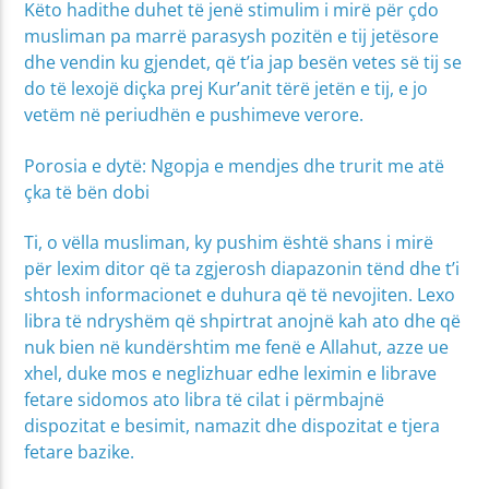
Këto hadithe duhet të jenë stimulim i mirë për çdo
musliman pa marrë parasysh pozitën e tij jetësore
dhe vendin ku gjendet, që t’ia jap besën vetes së tij se
do të lexojë diçka prej Kur’anit tërë jetën e tij, e jo
vetëm në periudhën e pushimeve verore.
Porosia e dytë: Ngopja e mendjes dhe trurit me atë
çka të bën dobi
Ti, o vëlla musliman, ky pushim është shans i mirë
për lexim ditor që ta zgjerosh diapazonin tënd dhe t’i
shtosh informacionet e duhura që të nevojiten. Lexo
libra të ndryshëm që shpirtrat anojnë kah ato dhe që
nuk bien në kundërshtim me fenë e Allahut, azze ue
xhel, duke mos e neglizhuar edhe leximin e librave
fetare sidomos ato libra të cilat i përmbajnë
dispozitat e besimit, namazit dhe dispozitat e tjera
fetare bazike.