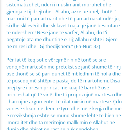
sistematizohet, nderi i muslimanit mbrohet dhe
gjendja e tij drejtohet. Allahu, azze ue xhel, thotë: “I
martoni të pamartuarit dhe të pamartuarat ndër ju,
si dhe skllevërit dhe skllavet tuaja që janë besimtarë
të ndershëm! Nëse janë të varfër, Allahu, do t’i
begatojë ata me dhuntinë e Tij; Allahu është i Gjerë
në mirësi dhe i Gjithëdijshëm.” (En-Nur: 32)
Për fat të keq sot e vërejmë rininë tonë se si e
vonojnë martesën me pretekst se janë shumë të rinj
ose thonë se së pari duhet të mbledhim të holla dhe
të posedojmë shtëpi e pastaj do të martohemi. Disa
prej tyre i presin princat me kuaj të bardhë ose
princeshat që të vinë dhe t’i propozojnë martesa dhe
i harrojnë argumentet të cilat nxisin në martesë. Çdo
vonesë shkon në dëm të tyre dhe më e keqja dhe më
e rrezikshmja është se mund shumë lehtë të bien në
imoralitet dhe ta meritojnë mallkimin e Allahut në
dunja dhe ahiret në rast se nuk pendohen.