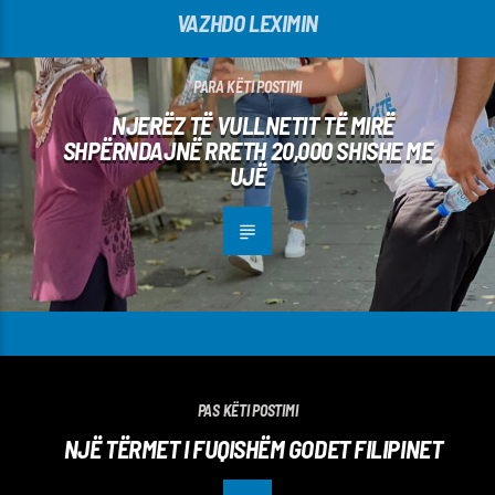
VAZHDO LEXIMIN
PARA KËTI POSTIMI
NJERËZ TË VULLNETIT TË MIRË
SHPËRNDAJNË RRETH 20,000 SHISHE ME
UJË
PAS KËTI POSTIMI
NJË TËRMET I FUQISHËM GODET FILIPINET