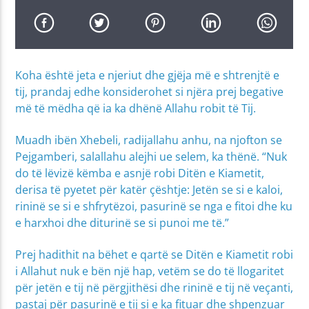
Koha është jeta e njeriut dhe gjëja më e shtrenjtë e
tij, prandaj edhe konsiderohet si njëra prej begative
më të mëdha që ia ka dhënë Allahu robit të Tij.
Muadh ibën Xhebeli, radijallahu anhu, na njofton se
Pejgamberi, salallahu alejhi ue selem, ka thënë. “Nuk
do të lëvizë këmba e asnjë robi Ditën e Kiametit,
derisa të pyetet për katër çështje: Jetën se si e kaloi,
rininë se si e shfrytëzoi, pasurinë se nga e fitoi dhe ku
e harxhoi dhe diturinë se si punoi me të.”
Prej hadithit na bëhet e qartë se Ditën e Kiametit robi
i Allahut nuk e bën një hap, vetëm se do të llogaritet
për jetën e tij në përgjithësi dhe rininë e tij në veçanti,
pastaj për pasurinë e tij si e ka fituar dhe shpenzuar