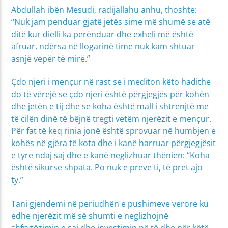
Abdullah ibën Mesudi, radijallahu anhu, thoshte:
“Nuk jam penduar gjatë jetës sime më shumë se atë
ditë kur dielli ka perënduar dhe exheli më është
afruar, ndërsa në llogarinë time nuk kam shtuar
asnjë vepër të mirë.”
Çdo njeri i mençur në rast se i mediton këto hadithe
do të vërejë se çdo njeri është përgjegjës për kohën
dhe jetën e tij dhe se koha është mall i shtrenjtë me
të cilën dinë të bëjnë tregti vetëm njerëzit e mençur.
Për fat të keq rinia jonë është sprovuar në humbjen e
kohës në gjëra të kota dhe i kanë harruar përgjegjësit
e tyre ndaj saj dhe e kanë neglizhuar thënien: “Koha
është sikurse shpata. Po nuk e preve ti, të pret ajo
ty.”
Tani gjendemi në periudhën e pushimeve verore ku
edhe njerëzit më së shumti e neglizhojnë
shfrytëzimin e saj dhe investimin në të dhe për këtë