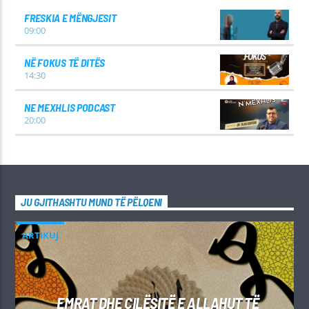
FRESKIA E MËNGJESIT
09:00
NË FOKUS TË DITËS
14:30
NE MEXHLIS PODCAST
20:00
JU GJITHASHTU MUND TË PËLQENI
ARTIKUJ
EMRAT DHE CILËSITË E ALLAHUT TË