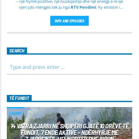
– një frymë pozitive, një buzëqeshje dhe një energji e re që
vjen çdo mëngjes tek ju nga
RTV Pendimi
. Ky emision i
përditshëm synon ta bëjë mëngjesin tuaj më të lehtë, më
informues dhe më të ngrohtë, duke ju shoqëruar në orët e
INFO AND EPISODES
para të ditës me përmbajtje të larmishme dhe të dobishme
për të gjithë familjen.
SEARCH
TË FUNDIT
LAJME
14 VATRA ZJARRI NË SHQIPËRI GJATË 10 ORËVE TË
FUNDIT, 7 ENDE AKTIVE – NDËRHYRJE ME
ZJARRFIKËS, HELIKOPTER DHE AVION