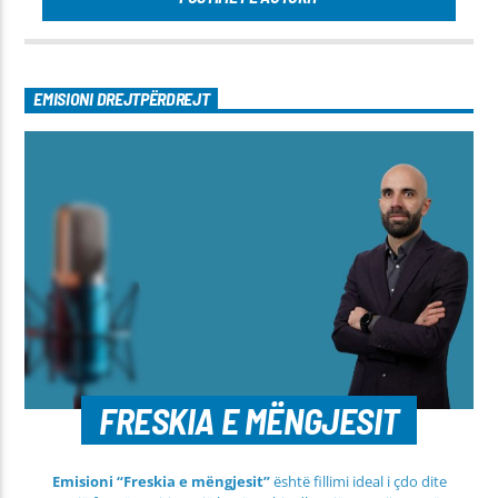
EMISIONI DREJTPËRDREJT
FRESKIA E MËNGJESIT
Emisioni “Freskia e mëngjesit”
është fillimi ideal i çdo dite