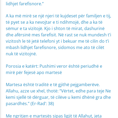
lidhjet farefisnore.”
A ka më mirë se një njeri të kujdeset për familjen e tij,
të pyet se a ka nevojtar e ti ndihmojë, dhe a ka të
sëmur e ta vizitojë. Kjo i shton të mirat, dashurinë
dhe afërsinë mes farefisit. Në rast se nuk mundesh t’i
vizitosh le të jetë telefoni yt i bekuar me të cilin do t’i
mbash lidhjet farefisnore, sidomos me ato të cilët
nuk të vizitojnë.
Porosia e katërt: Pushimi veror është periudhë e
mirë për fejesë apo martesë
Martesa është traditë e të gjithë pejgamberëve.
Allahu, azze ue xhel, thotë: “Vërtet, edhe para teje Ne
kemi sjellë të dërguar, të cilëve u kemi dhënë gra dhe
pasardhës.” (Er-Rad’: 38)
Me ngritjen e martesës sipas ligjit të Allahut, jeta