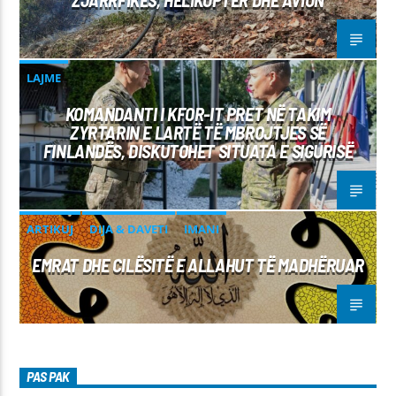
LAJME
KOMANDANTI I KFOR-IT PRET NË TAKIM
ZYRTARIN E LARTË TË MBROJTJES SË
FINLANDËS, DISKUTOHET SITUATA E SIGURISË
ARTIKUJ
DIJA & DAVETI
IMANI
EMRAT DHE CILËSITË E ALLAHUT TË MADHËRUAR
PAS PAK