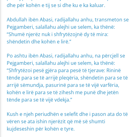
dhe për kohën e tij se si dhe ku e ka kaluar.
Abdullah ibën Abasi, radijallahu anhu, transmeton se
Pejgamberi, salallahu alejhi ue selem, ka thënë:
“Shumë njerëz nuk i shfrytëzojnë dy të mira:
shëndetin dhe kohën e lirë.”
Po ashtu ibën Abasi, radijallahu anhu, na përcjell se
Pejgamberi, salallahu alejhi ue selem, ka thënë:
“Shfrytëzoi pesë gjëra para pesë të tjerave: Rininë
tënde para se të arrijë pleqëria, shëndetin para se të
arrijë sëmundja, pasurinë para se të vijë varfëria,
kohën e lirë para se të zihesh me punë dhe jetën
tënde para se të vijë vdekja.’’
Kush e njeh periudhën e selefit dhe i pason ata do të
vëren se ata ishin njerëzit që më së shumti
kujdeseshin për kohën e tyre.