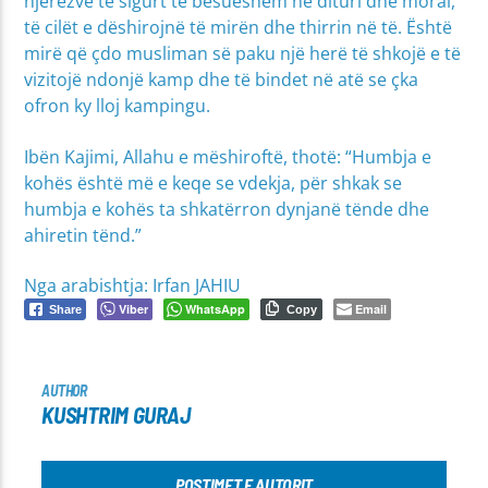
njerëzve të sigurt të besueshëm në dituri dhe moral,
të cilët e dëshirojnë të mirën dhe thirrin në të. Është
mirë që çdo musliman së paku një herë të shkojë e të
vizitojë ndonjë kamp dhe të bindet në atë se çka
ofron ky lloj kampingu.
Ibën Kajimi, Allahu e mëshiroftë, thotë: “Humbja e
kohës është më e keqe se vdekja, për shkak se
humbja e kohës ta shkatërron dynjanë tënde dhe
ahiretin tënd.”
Nga arabishtja: Irfan JAHIU
Viber
WhatsApp
Email
Share
Copy
AUTHOR
KUSHTRIM GURAJ
POSTIMET E AUTORIT