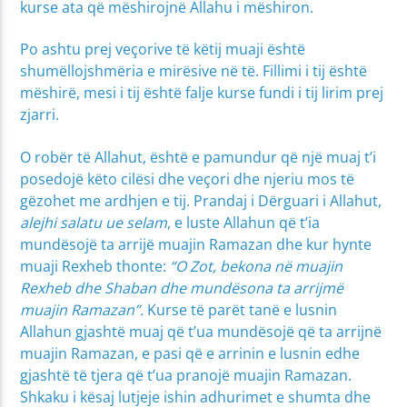
kurse ata që mëshirojnë Allahu i mëshiron.
Po ashtu prej veçorive të këtij muaji është
shumëllojshmëria e mirësive në të. Fillimi i tij është
mëshirë, mesi i tij është falje kurse fundi i tij lirim prej
zjarri.
O robër të Allahut, është e pamundur që një muaj t’i
posedojë këto cilësi dhe veçori dhe njeriu mos të
gëzohet me ardhjen e tij. Prandaj i Dërguari i Allahut,
alejhi salatu ue selam
, e luste Allahun që t’ia
mundësojë ta arrijë muajin Ramazan dhe kur hynte
muaji Rexheb thonte:
“O Zot, bekona në muajin
Rexheb dhe Shaban dhe mundësona ta arrijmë
muajin Ramazan”.
Kurse të parët tanë e lusnin
Allahun gjashtë muaj që t’ua mundësojë që ta arrijnë
muajin Ramazan, e pasi që e arrinin e lusnin edhe
gjashtë të tjera që t’ua pranojë muajin Ramazan.
Shkaku i kësaj lutjeje ishin adhurimet e shumta dhe