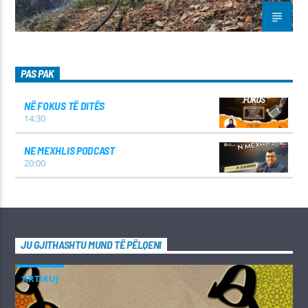
PAS PAK
NË FOKUS TË DITËS
14:30
NE MEXHLIS PODCAST
20:00
JU GJITHASHTU MUND TË PËLQENI
ARTIKUJ