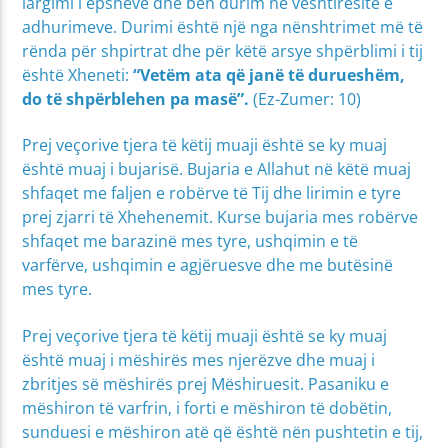
largimi i epsheve dhe bën durim në vështirësitë e
adhurimeve. Durimi është një nga nënshtrimet më të
rënda për shpirtrat dhe për këtë arsye shpërblimi i tij
është Xheneti:
“
Vetëm ata që janë të durueshëm,
do të shpërblehen pa masë
”.
(Ez-Zumer: 10)
Prej veçorive tjera të këtij muaji është se ky muaj
është muaj i bujarisë. Bujaria e Allahut në këtë muaj
shfaqet me faljen e robërve të Tij dhe lirimin e tyre
prej zjarri të Xhehenemit. Kurse bujaria mes robërve
shfaqet me barazinë mes tyre, ushqimin e të
varfërve, ushqimin e agjëruesve dhe me butësinë
mes tyre.
Prej veçorive tjera të këtij muaji është se ky muaj
është muaj i mëshirës mes njerëzve dhe muaj i
zbritjes së mëshirës prej Mëshiruesit. Pasaniku e
mëshiron të varfrin, i forti e mëshiron të dobëtin,
sunduesi e mëshiron atë që është nën pushtetin e tij,