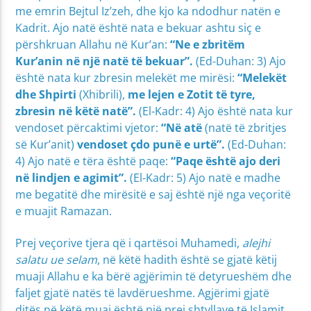
me emrin Bejtul Iz’zeh, dhe kjo ka ndodhur natën e
Kadrit. Ajo natë është nata e bekuar ashtu siç e
përshkruan Allahu në Kur’an:
“
Ne e zbritëm
Kur’anin në një natë të bekuar”.
(Ed-Duhan: 3) Ajo
është nata kur zbresin melekët me mirësi:
“Melekët
dhe Shpirti
(Xhibrili),
me lejen e Zotit të tyre,
zbresin në këtë natë”.
(El-Kadr: 4) Ajo është nata kur
vendoset përcaktimi vjetor:
“Në atë
(natë të zbritjes
së Kur’anit)
vendoset çdo punë e urtë”.
(Ed-Duhan:
4) Ajo natë e tëra është paqe:
“Paqe është ajo deri
në lindjen e agimit”.
(El-Kadr: 5) Ajo natë e madhe
me begatitë dhe mirësitë e saj është një nga veçoritë
e muajit Ramazan.
Prej veçorive tjera që i qartësoi Muhamedi,
alejhi
salatu ue selam
, në këtë hadith është se gjatë këtij
muaji Allahu e ka bërë agjërimin të detyrueshëm dhe
faljet gjatë natës të lavdërueshme. Agjërimi gjatë
ditës në këtë muaj është një prej shtyllave të Islamit