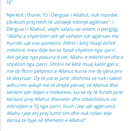
tij”
.
Njerëzit i thanë: “O i Dërguar i Allahut, nuk mundet
çdokush prej nesh të ushqejë ndonjë agjërues”. I
Dërguari i Allahut,
alejhi salatu ue selam
, u përgjigj
:
“Allahu e shpërblen atë që ushqen një agjërues me
hurmë, ujë ose qumësht. Fillimi i këtij muaji është
mëshirë, mesi falje kurse fundi shpëtim nga zjarri.
Atë që jep nga pasuria e vet, Allahu e mëshiron dhe e
shpëton nga zjarri. Shtoni në këtë muaj katër gjëra:
me dy fitoni pëlqimin e Allahut kurse me dy tjera jeni
të detyruar. Dy të parat janë: dëshmia se nuk i takon
adhurimi askujt me të drejtë përveç se Allahut dhe
kërkimi për faljen e mëkateve, kurse dy të fundit janë:
kërkoni prej Allahut Xhenetin dhe mbështetuni në
mbrojtjen e Tij nga zjarri. Kush i jep ujë agjëruesit,
Allahu i jep atij prej lumit tim dhe nuk ndien etje
derisa të hyjë në Xhenetin e Allahut”
.