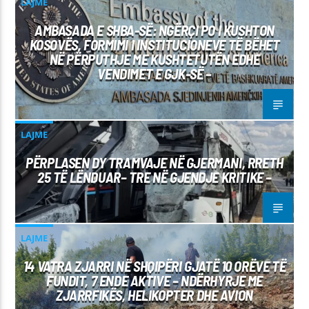
LAJME
AMBASADA E SHBA-SË: NGËRÇI PO I KUSHTON
KOSOVËS, FORMIMI I INSTITUCIONEVE TË BËHET
NË PËRPUTHJE ME KUSHTETUTËN EDHE
VENDIMET E GJK-SË –
LAJME
PËRPLASEN DY TRAMVAJE NË GJERMANI, RRETH
25 TË LËNDUAR– TRE NË GJENDJE KRITIKE –
LAJME
14 VATRA ZJARRI NË SHQIPËRI GJATË 10 ORËVE TË
FUNDIT, 7 ENDE AKTIVE – NDËRHYRJE ME
ZJARRFIKËS, HELIKOPTER DHE AVION