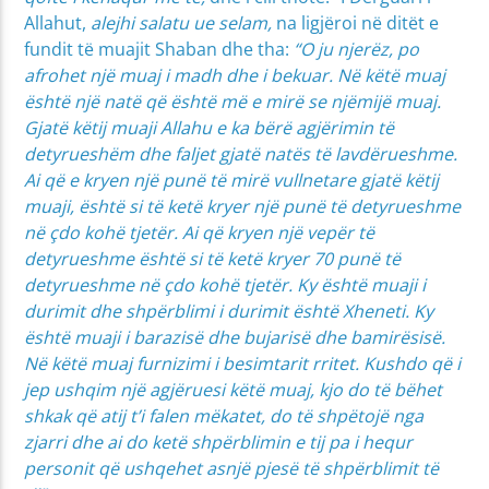
Allahut,
alejhi salatu ue selam,
na ligjëroi në ditët e
fundit të muajit Shaban dhe tha:
“O ju njerëz, po
afrohet një muaj i madh dhe i bekuar. Në këtë muaj
është një natë që është më e mirë se njëmijë muaj.
Gjatë këtij muaji Allahu e ka bërë agjërimin të
detyrueshëm dhe faljet gjatë natës të lavdërueshme.
Ai që e kryen një punë të mirë vullnetare gjatë këtij
muaji, është si të ketë kryer një punë të detyrueshme
në çdo kohë tjetër. Ai që kryen një vepër të
detyrueshme është si të ketë kryer 70 punë të
detyrueshme në çdo kohë tjetër. Ky është muaji i
durimit dhe shpërblimi i durimit është Xheneti. Ky
është muaji i barazisë dhe bujarisë dhe bamirësisë.
Në këtë muaj furnizimi i besimtarit rritet. Kushdo që i
jep ushqim një agjëruesi këtë muaj, kjo do të bëhet
shkak që atij t’i falen mëkatet, do të shpëtojë nga
zjarri dhe ai do ketë shpërblimin e tij pa i hequr
personit që ushqehet asnjë pjesë të shpërblimit të