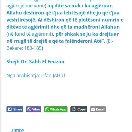
agjërojë më vonë)
aq ditë sa nuk i ka agjëruar.
Allahu dëshiron që t’jua lehtësojë dhe jo që t’jua
vështirësojë. Ai dëshiron që të plotësoni numrin e
ditëve të agjërimit dhe që ta madhëroni Allahun
(në fund të agjërimit)
, për shkak se ju ka drejtuar
në rrugë të drejtë e që ta falënderoni Atë”.
(El-
Bekare: 183-185
)
Shejh Dr. Salih El Feuzan
Nga arabishtja: Irfan JAHIU
Viber
WhatsApp
Email
Share
Copy
AUTHOR