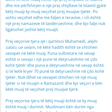
dhe me përfshirjen e një prej shtyllave të Islamit gjatë
këtij muaji ky muaj veçohet prej muajve tjetër. Po
ashtu veçohet edhe me faljen e teravive, i cili është
një prej namazeve të lavdërueshme, dhe kjo falje nuk
ligjësohet jashtë këtij muajit.
Prej veçorive tjera që i qartësoi Muhamedi,
alejhi
salatu ue selam
, në këtë hadith është se shtohen
sevapet në këtë muaj. Puna vullnetare në sevap
është si sevapi i një pune të detyrueshme në çdo
kohë tjetër dhe puna e detyrueshme në sevap është
si të ketë kryer 70 punë të detyrueshme në çdo kohë
tjetër. Nuk dihet se sevapet shtohen në një muaj
tjetër si në muajin e Ramazanit dhe kjo veçori e bën
këtë muaj të veçohet prej muajve tjerë.
Prej veçorive tjera të këtij muaji është se ky muaj
është muaj i durimit. Muslimani bën durim nga