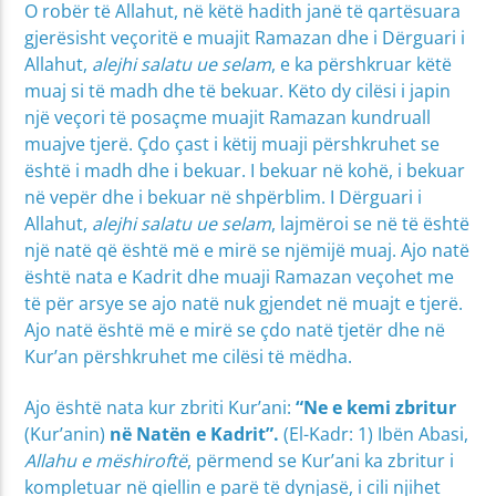
O robër të Allahut, në këtë hadith janë të qartësuara
gjerësisht veçoritë e muajit Ramazan dhe i Dërguari i
Allahut,
alejhi salatu ue selam
, e ka përshkruar këtë
muaj si të madh dhe të bekuar. Këto dy cilësi i japin
një veçori të posaçme muajit Ramazan kundruall
muajve tjerë. Çdo çast i këtij muaji përshkruhet se
është i madh dhe i bekuar. I bekuar në kohë, i bekuar
në vepër dhe i bekuar në shpërblim. I Dërguari i
Allahut,
alejhi salatu ue selam
, lajmëroi se në të është
një natë që është më e mirë se njëmijë muaj. Ajo natë
është nata e Kadrit dhe muaji Ramazan veçohet me
të për arsye se ajo natë nuk gjendet në muajt e tjerë.
Ajo natë është më e mirë se çdo natë tjetër dhe në
Kur’an përshkruhet me cilësi të mëdha.
Ajo është nata kur zbriti Kur’ani:
“
Ne e kemi zbritur
(Kur’anin)
në Natën e Kadrit”.
(El-Kadr: 1) Ibën Abasi,
Allahu e mëshiroftë
, përmend se Kur’ani ka zbritur i
kompletuar në qiellin e parë të dynjasë, i cili njihet