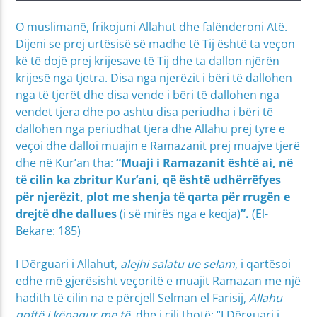
O muslimanë, frikojuni Allahut dhe falënderoni Atë.
Dijeni se prej urtësisë së madhe të Tij është ta veçon
kë të dojë prej krijesave të Tij dhe ta dallon njërën
krijesë nga tjetra. Disa nga njerëzit i bëri të dallohen
nga të tjerët dhe disa vende i bëri të dallohen nga
vendet tjera dhe po ashtu disa periudha i bëri të
dallohen nga periudhat tjera dhe Allahu prej tyre e
veçoi dhe dalloi muajin e Ramazanit prej muajve tjerë
dhe në Kur’an tha:
“
Muaji i Ramazanit është ai, në
të cilin ka zbritur Kur’ani, që është udhërrëfyes
për njerëzit, plot me shenja të qarta për rrugën e
drejtë dhe dallues
(i së mirës nga e keqja)
”.
(El-
Bekare: 185)
I Dërguari i Allahut,
alejhi salatu ue selam
, i qartësoi
edhe më gjerësisht veçoritë e muajit Ramazan me një
hadith të cilin na e përcjell Selman el Farisij,
Allahu
qoftë i kënaqur me të,
dhe i cili thotë: “I Dërguari i