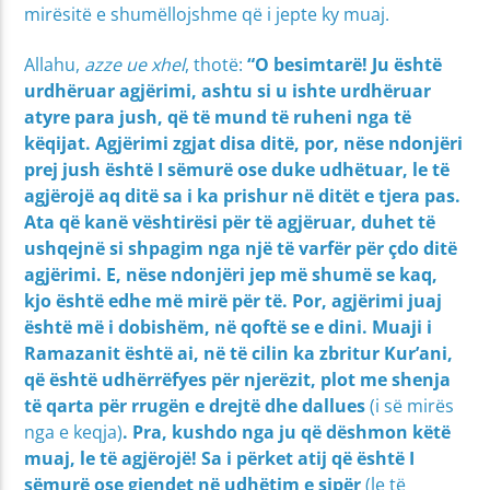
mirësitë e shumëllojshme që i jepte ky muaj.
Allahu,
azze ue xhel
, thotë:
“
O besimtarë! Ju është
urdhëruar agjërimi, ashtu si u ishte urdhëruar
atyre para jush, që të mund të ruheni nga të
këqijat. Agjërimi zgjat disa ditë, por, nëse ndonjëri
prej jush është I sëmurë ose duke udhëtuar, le të
agjërojë aq ditë sa i ka prishur në ditët e tjera pas.
Ata që kanë vështirësi për të agjëruar, duhet të
ushqejnë si shpagim nga një të varfër për çdo ditë
agjërimi. E, nëse ndonjëri jep më shumë se kaq,
kjo është edhe më mirë për të. Por, agjërimi juaj
është më i dobishëm, në qoftë se e dini. Muaji i
Ramazanit është ai, në të cilin ka zbritur Kur’ani,
që është udhërrëfyes për njerëzit, plot me shenja
të qarta për rrugën e drejtë dhe dallues
(i së mirës
nga e keqja)
. Pra, kushdo nga ju që dëshmon këtë
muaj, le të agjërojë! Sa i përket atij që është I
sëmurë ose gjendet në udhëtim e sipër
(le të