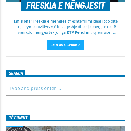
FRESKIA E MËNGJESIT
Emisioni “Freskia e mëngjesit”
është fillimi ideal i çdo dite
– një frymë pozitive, një buzëqeshje dhe një energji e re që
vjen çdo mëngjes tek ju nga
RTV Pendimi
. Ky emision i
përditshëm synon ta bëjë mëngjesin tuaj më të lehtë, më
informues dhe më të ngrohtë, duke ju shoqëruar në orët e
INFO AND EPISODES
para të ditës me përmbajtje të larmishme dhe të dobishme
për të gjithë familjen.
SEARCH
TË FUNDIT