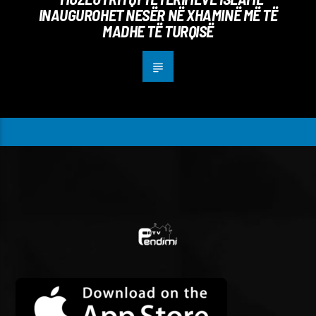
INAUGUROHET NESËR NË XHAMINË MË TË
MADHE TË TURQISË