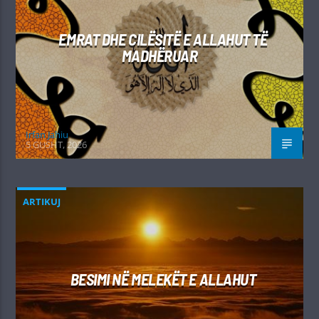
EMRAT DHE CILËSITË E ALLAHUT TË
MADHËRUAR
Irfan Jahiu
5 GUSHT, 2026
ARTIKUJ
BESIMI NË MELEKËT E ALLAHUT