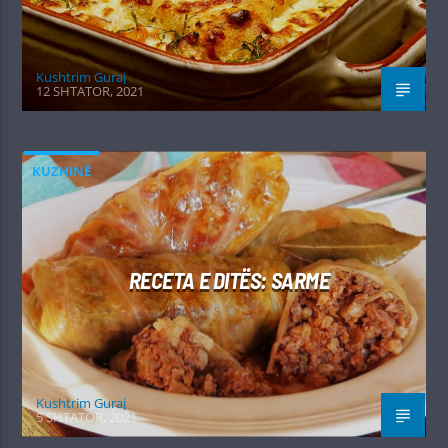
Kushtrim Guraj
12 SHTATOR, 2021
KUZHINË
RECETA E DITËS: SARME
Kushtrim Guraj
5 SHTATOR, 2021