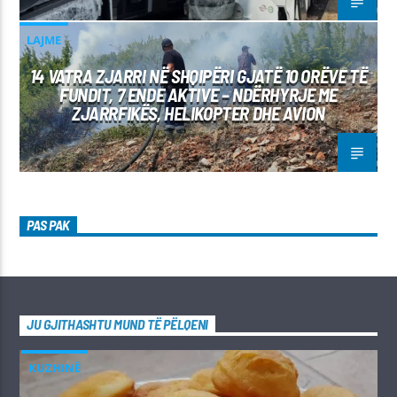
LAJME
14 VATRA ZJARRI NË SHQIPËRI GJATË 10 ORËVE TË
FUNDIT, 7 ENDE AKTIVE – NDËRHYRJE ME
ZJARRFIKËS, HELIKOPTER DHE AVION
PAS PAK
JU GJITHASHTU MUND TË PËLQENI
KUZHINË