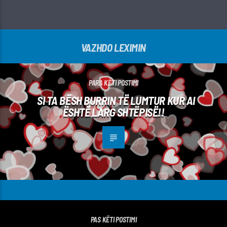
VAZHDO LEXIMIN
PARA KËTI POSTIMI
SI TA BËSH BURRIN TË LUMTUR KUR AI
ËSHTË LARG SHTËPISË!!
PAS KËTI POSTIMI