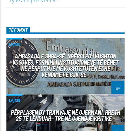
TË FUNDIT
LAJME
AMBASADA E SHBA-SË: NGËRÇI PO I KUSHTON
KOSOVËS, FORMIMI I INSTITUCIONEVE TË BËHET
NË PËRPUTHJE ME KUSHTETUTËN EDHE
VENDIMET E GJK-SË –
LAJME
PËRPLASEN DY TRAMVAJE NË GJERMANI, RRETH
25 TË LËNDUAR– TRE NË GJENDJE KRITIKE –