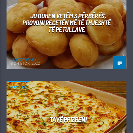
JU DUHEN VETËM 3 PËRBËRËS,
PROVONI RECETËN MË TË THJESHTË
TË PETULLAVE
Kushtrim Guraj
3 DHJETOR, 2022
KUZHINË
TAVË PRIZRENI