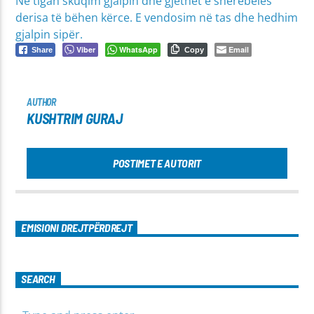
Në tigan skuqim gjalpin dhe gjethet e sherebelës
derisa të bëhen kërce. E vendosim në tas dhe hedhim
gjalpin sipër.
Viber
WhatsApp
Email
Share
Copy
AUTHOR
KUSHTRIM GURAJ
POSTIMET E AUTORIT
EMISIONI DREJTPËRDREJT
SEARCH