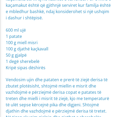
kaçamakut është që gjithnjë serviret kur familja është
e mbledhur bashkë, ndaj konsiderohet si një ushqim
i dashur i shtëpisë.
600 ml ujë
1 patate
100 g miell misri
100 g djathë kaçkavall
50 g gjalpë
1 degë sherebelë
Kripë sipas dëshirës
Vendosim ujin dhe pataten e prerë të ziejë derisa të
zbutet plotësisht, shtojmë miellin e misrit dhe
vazhdojmë e përziejmë derisa copat e patates të
treten dhe mielli i misrit të ziejë, kjo me temperaturë
të ulët sepse kërcejnë pika dhe digjeni. Shtojmë
djathin dhe vazhdojmë e përziejmë derisa të tretet.