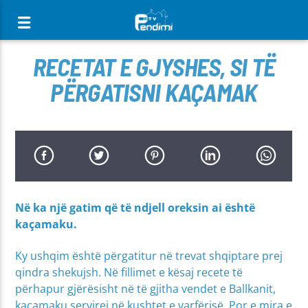
[There are no radio stations in the database]
RECETAT E GJYSHES, SI TË
PËRGATISNI KAÇAMAK
Në ka një gatim që të ndjell oreksin ai është
kaçamaku.
Ky ushqim është përgatitur në trevat shqiptare prej
qindra shekujsh. Në fillimet e kësaj recete të
përhapur gjërësisht në të gjitha vendet e Ballkanit,
kaçamaku servirej në kushtet e varfërisë. Por e mira e