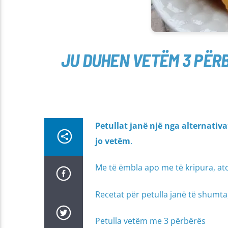
JU DUHEN VETËM 3 PËR
Petullat janë një nga alternati
jo vetëm
.
Me të ëmbla apo me të kripura, ato
Recetat për petulla janë të shumta,
Petulla vetëm me 3 përbërës