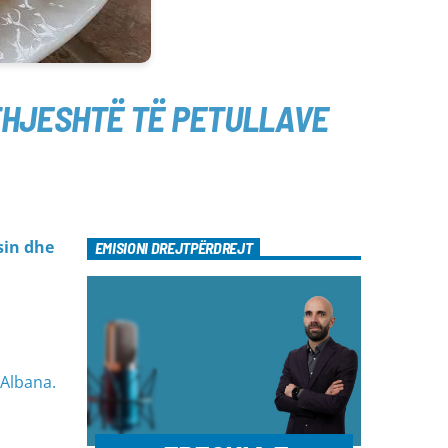
THJESHTË TË PETULLAVE
sin dhe
EMISIONI DREJTPËRDREJT
 Albana.