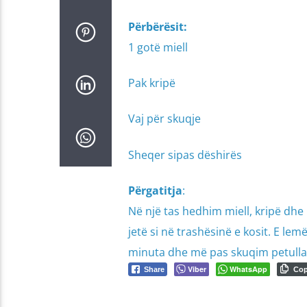
Përbërësit:
1 gotë miell
Pak kripë
Vaj për skuqje
Sheqer sipas dëshirës
Përgatitja
:
Në një tas hedhim miell, kripë dhe
jetë si në trashësinë e kosit. E 
minuta dhe më pas skuqim petullat
Viber
WhatsApp
Share
Co