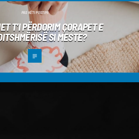
PAS KËTI POSTIMI
ET T’I PËRDORIM ÇORAPET E
DITSHMËRISË SI MESTE?