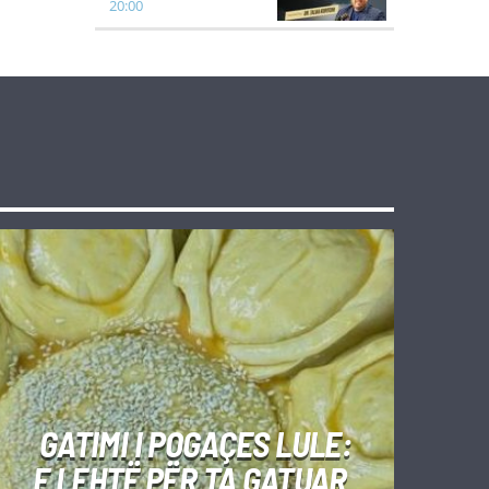
20:00
GATIMI I POGAÇES LULE:
E LEHTË PËR TA GATUAR