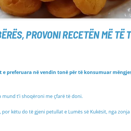
BËRËS, PROVONI RECETËN MË TË 
vat e preferuara në vendin tonë për të konsumuar mëngje
 mund t’i shoqëroni me çfarë të doni.
 por këtu do të gjeni petullat e Lumës së Kukësit, nga zonja