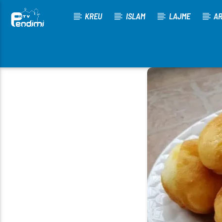
KREU
ISLAM
LAJME
AR
[There are no radio stations in the database]