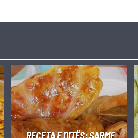
RECETA E DITËS: SARME