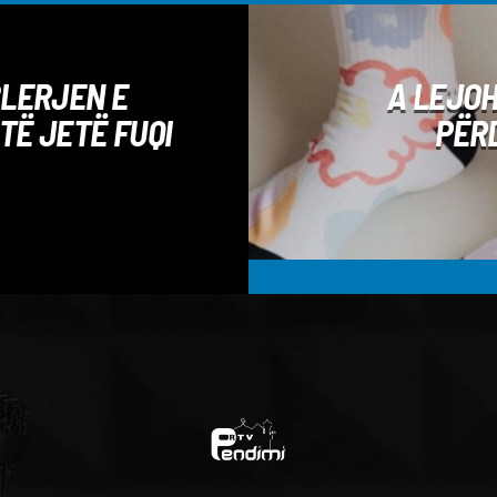
BLERJEN E
A LEJOH
TË JETË FUQI
PËR