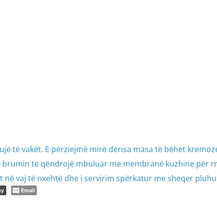
 ujë të vakët. E përziejmë mirë derisa masa të bëhet kremoz
lemë brumin të qëndrojë mbuluar me membranë kuzhine për r
 në vaj të nxehtë dhe i servirim spërkatur me sheqer pluhu
Email
py