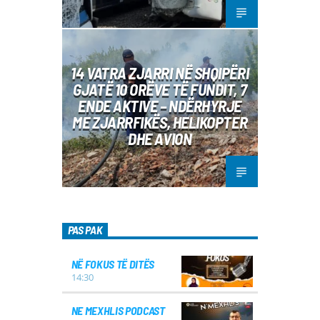
14 VATRA ZJARRI NË SHQIPËRI
GJATË 10 ORËVE TË FUNDIT, 7
ENDE AKTIVE – NDËRHYRJE
ME ZJARRFIKËS, HELIKOPTER
DHE AVION
PAS PAK
NË FOKUS TË DITËS
14:30
NE MEXHLIS PODCAST