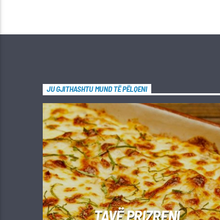
JU GJITHASHTU MUND TË PËLQENI
TAVË PRIZRENI