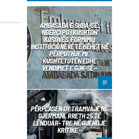
AMBASADA E SHBA-SË:
NGËRÇI PO I KUSHTON
KOSOVËS, FORMIMI I
INSTITUCIONEVE TË BËHET NË
PËRPUTHJE ME
KUSHTETUTËN EDHE
VENDIMET E GJK-SË –
PËRPLASEN DY TRAMVAJE NË
GJERMANI, RRETH 25 TË
LËNDUAR– TRE NË GJENDJE
KRITIKE –