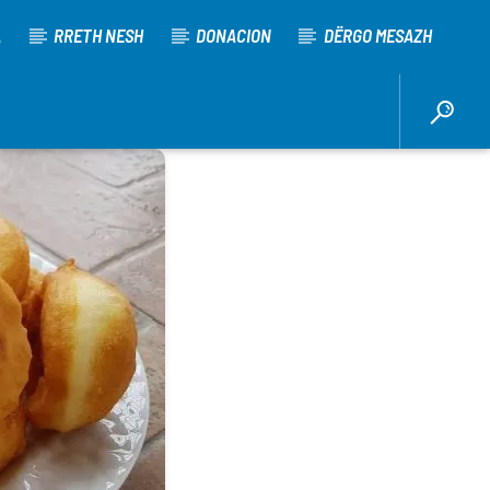
A
RRETH NESH
DONACION
DËRGO MESAZH