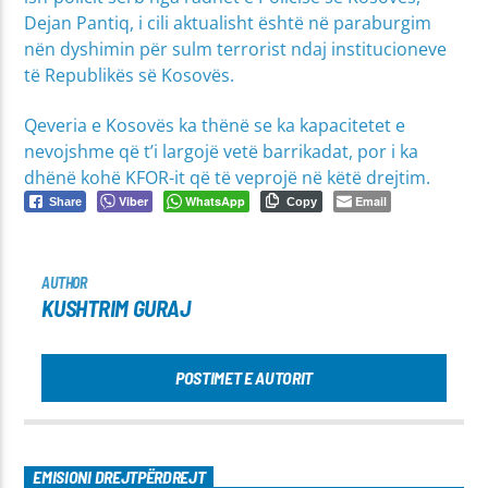
Dejan Pantiq, i cili aktualisht është në paraburgim
nën dyshimin për sulm terrorist ndaj institucioneve
të Republikës së Kosovës.
Qeveria e Kosovës ka thënë se ka kapacitetet e
nevojshme që t’i largojë vetë barrikadat, por i ka
dhënë kohë KFOR-it që të veprojë në këtë drejtim.
Viber
WhatsApp
Email
Share
Copy
AUTHOR
KUSHTRIM GURAJ
POSTIMET E AUTORIT
EMISIONI DREJTPËRDREJT