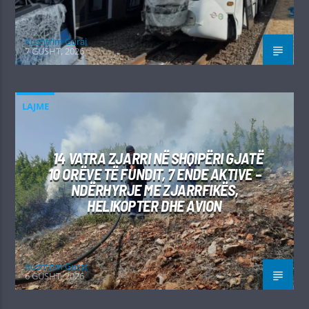
Kushtrim Guraj
7 GUSHT, 2026
LAJME
14 VATRA ZJARRI NË SHQIPËRI GJATË
10 ORËVE TË FUNDIT, 7 ENDE AKTIVE –
NDËRHYRJE ME ZJARRFIKËS,
HELIKOPTER DHE AVION
Kushtrim Guraj
6 GUSHT, 2026