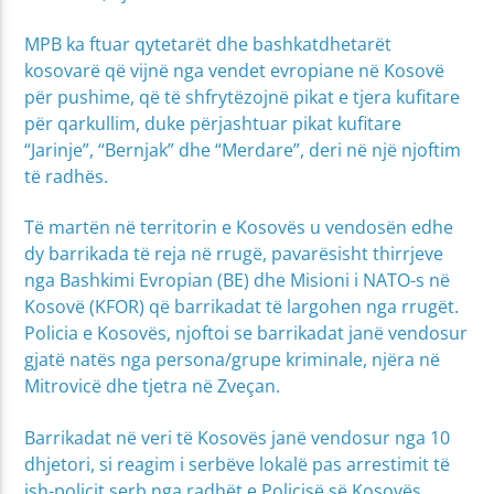
MPB ka ftuar qytetarët dhe bashkatdhetarët
kosovarë që vijnë nga vendet evropiane në Kosovë
për pushime, që të shfrytëzojnë pikat e tjera kufitare
për qarkullim, duke përjashtuar pikat kufitare
“Jarinje”, “Bernjak” dhe “Merdare”, deri në një njoftim
të radhës.
Të martën në territorin e Kosovës u vendosën edhe
dy barrikada të reja në rrugë, pavarësisht thirrjeve
nga Bashkimi Evropian (BE) dhe Misioni i NATO-s në
Kosovë (KFOR) që barrikadat të largohen nga rrugët.
Policia e Kosovës, njoftoi se barrikadat janë vendosur
gjatë natës nga persona/grupe kriminale, njëra në
Mitrovicë dhe tjetra në Zveçan.
Barrikadat në veri të Kosovës janë vendosur nga 10
dhjetori, si reagim i serbëve lokalë pas arrestimit të
ish-policit serb nga radhët e Policisë së Kosovës,