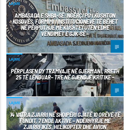
LAJME
AMBASADA E SHBA-SË: NGËRÇI PO I KUSHTON
KOSOVËS, FORMIMI I INSTITUCIONEVE TË BËHET
NË PËRPUTHJE ME KUSHTETUTËN EDHE
VENDIMET E GJK-SË –
LAJME
PËRPLASEN DY TRAMVAJE NË GJERMANI, RRETH
25 TË LËNDUAR– TRE NË GJENDJE KRITIKE –
LAJME
14 VATRA ZJARRI NË SHQIPËRI GJATË 10 ORËVE TË
FUNDIT, 7 ENDE AKTIVE – NDËRHYRJE ME
ZJARRFIKËS, HELIKOPTER DHE AVION