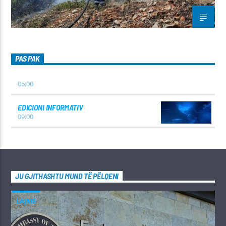
PAS PAK
06:00
EDICIONI INFORMATIV
09:00
JU GJITHASHTU MUND TË PËLQENI
LAJME