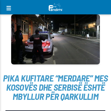
[There are no radio stations in the database]
PIKA KUFITARE “MERDARE” MES
KOSOVËS DHE SERBISË ËSHTË
MBYLLUR PËR QARKULLIM