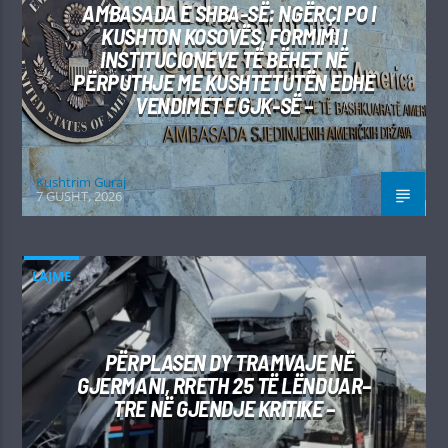
AMBASADA E SHBA-SË: NGËRÇI PO I
KUSHTON KOSOVËS, FORMIMI I
INSTITUCIONEVE TË BËHET NË
PËRPUTHJE ME KUSHTETUTËN EDHE
VENDIMET E GJK-SË –
Kushtrim Guraj
7 GUSHT, 2026
LAJME
PËRPLASEN DY TRAMVAJE NË
GJERMANI, RRETH 25 TË LËNDUAR–
TRE NË GJENDJE KRITIKE –