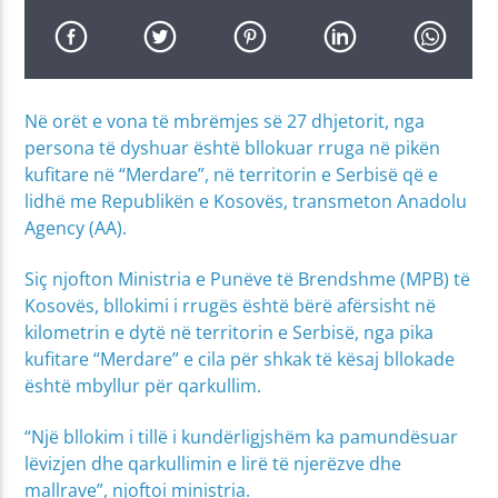
Në orët e vona të mbrëmjes së 27 dhjetorit, nga
persona të dyshuar është bllokuar rruga në pikën
kufitare në “Merdare”, në territorin e Serbisë që e
lidhë me Republikën e Kosovës, transmeton Anadolu
Agency (AA).
Siç njofton Ministria e Punëve të Brendshme (MPB) të
Kosovës, bllokimi i rrugës është bërë afërsisht në
kilometrin e dytë në territorin e Serbisë, nga pika
kufitare “Merdare” e cila për shkak të kësaj bllokade
është mbyllur për qarkullim.
“Një bllokim i tillë i kundërligjshëm ka pamundësuar
lëvizjen dhe qarkullimin e lirë të njerëzve dhe
mallrave”, njoftoi ministria.