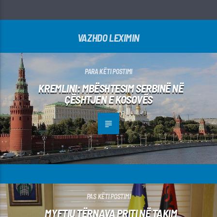
VAZHDO LEXIMIN
PARA KËTI POSTIMI
KREMLINI: MBËSHTESIM SERBINË NË
ÇËSHTJEN E KOSOVËS
PAS KËTI POSTIMI
MYFTIU TËRNAVA PRITI NË TAKIM