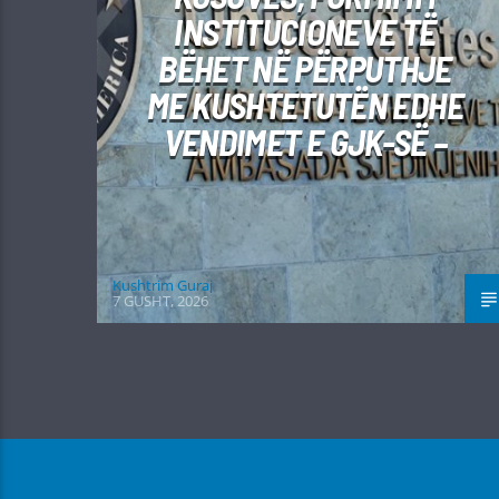
INSTITUCIONEVE TË
BËHET NË PËRPUTHJE
ME KUSHTETUTËN EDHE
VENDIMET E GJK-SË –
Kushtrim Guraj
7 GUSHT, 2026