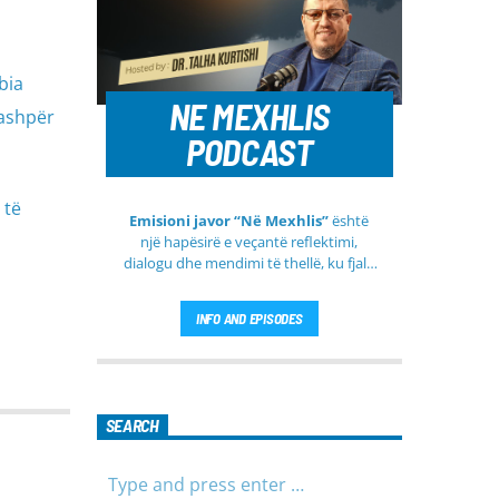
bia
NE MEXHLIS
 ashpër
PODCAST
 të
Emisioni javor “Në Mexhlis”
është
një hapësirë e veçantë reflektimi,
dialogu dhe mendimi të thellë, ku fjala
e urtë dhe diskutimi i sinqertë marrin
kuptim të veçantë. Ky emision
INFO AND EPISODES
transmetohet
drejtpërdrejt çdo të
martë
, duke sjellë tek publiku një
formë komunikimi të hapur, të qetë
dhe shumë përmbajtësore
SEARCH