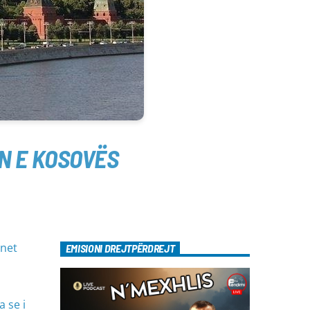
N E KOSOVËS
onet
EMISIONI DREJTPËRDREJT
 se i