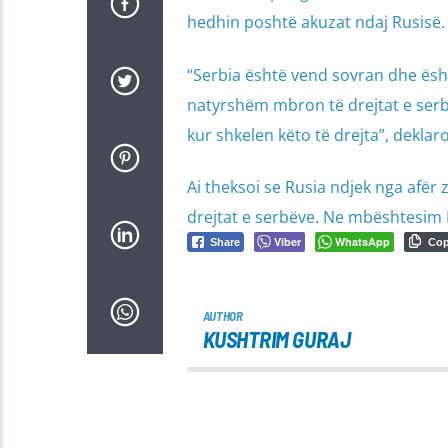
hedhin poshtë akuzat ndaj Rusisë.
“Serbia është vend sovran dhe ësht
natyrshëm mbron të drejtat e serb
kur shkelen këto të drejta”, deklar
Ai theksoi se Rusia ndjek nga afër 
drejtat e serbëve. Ne mbështesim 
Viber
WhatsApp
Share
Co
AUTHOR
KUSHTRIM GURAJ