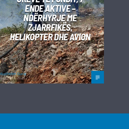
ENDE AKTIVE –
NDËRHYRJE ME
ZJARRFIKËS,
HELIKOPTER DHE AVION
Kushtrim Guraj
6 GUSHT, 2026