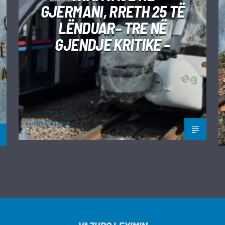
GJERMANI, RRETH 25 TË
LËNDUAR– TRE NË
GJENDJE KRITIKE –
Kushtrim Guraj
7 GUSHT, 2026