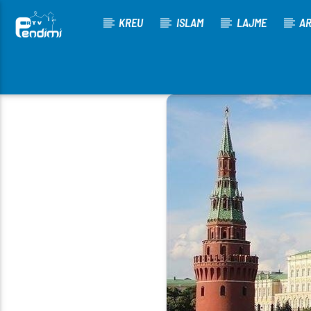
KREU
ISLAM
LAJME
AR
[There are no radio stations in the database]