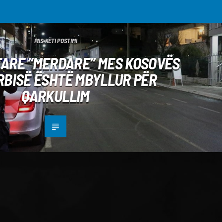
PAS KËTI POSTIMI
TARE “MERDARE” MES KOSOVËS
RBISË ËSHTË MBYLLUR PËR
QARKULLIM