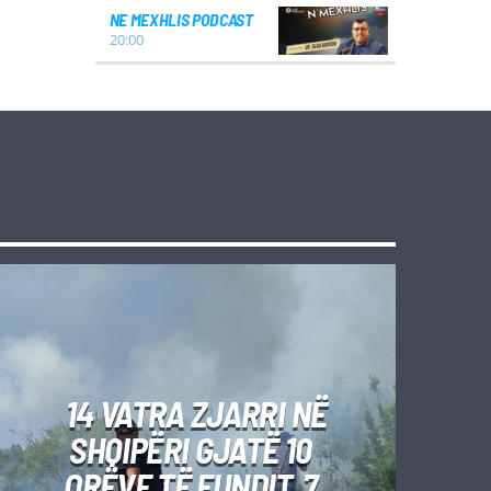
NE MEXHLIS PODCAST
20:00
14 VATRA ZJARRI NË
SHQIPËRI GJATË 10
ORËVE TË FUNDIT, 7