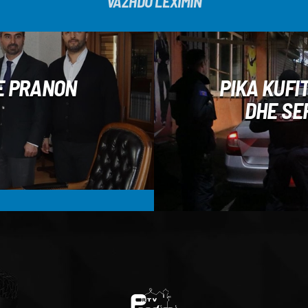
VAZHDO LEXIMIN
KE PRANON
PIKA KUFI
DHE SE