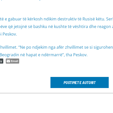
ë e gabuar të kërkosh ndikim destruktiv të Rusisë këtu. Ser
ëve që jetojnë së bashku në kushte të vështira dhe reagon
oi Peskov.
zhvillimet. “Ne po ndjekim nga afër zhvillimet se si sigurohen
Beogradin në hapat e ndërmarrë”, tha Peskov.
Email
py
POSTIMET E AUTORIT