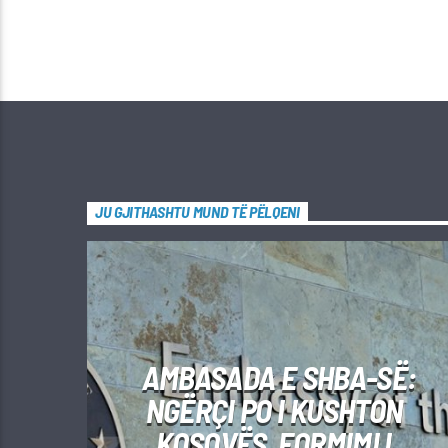
JU GJITHASHTU MUND TË PËLQENI
AMBASADA E SHBA-SË:
NGËRÇI PO I KUSHTON
KOSOVËS, FORMIMI I