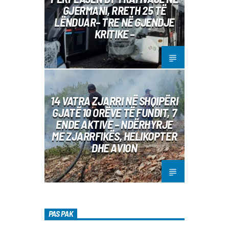
GJERMANI, RRETH 25 TË
LËNDUAR– TRE NË GJENDJE
KRITIKE –
14 VATRA ZJARRI NË SHQIPËRI
GJATË 10 ORËVE TË FUNDIT, 7
ENDE AKTIVE – NDËRHYRJE
ME ZJARRFIKËS, HELIKOPTER
DHE AVION
PAS PAK