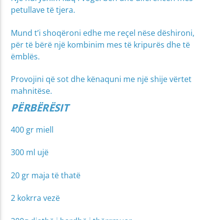
petullave të tjera.
Mund t’i shoqëroni edhe me reçel nëse dëshironi,
për të bërë një kombinim mes të kripurës dhe të
ëmblës.
Provojini që sot dhe kënaquni me një shije vërtet
mahnitëse.
PËRBËRËSIT
400 gr miell
300 ml ujë
20 gr maja të thatë
2 kokrra vezë