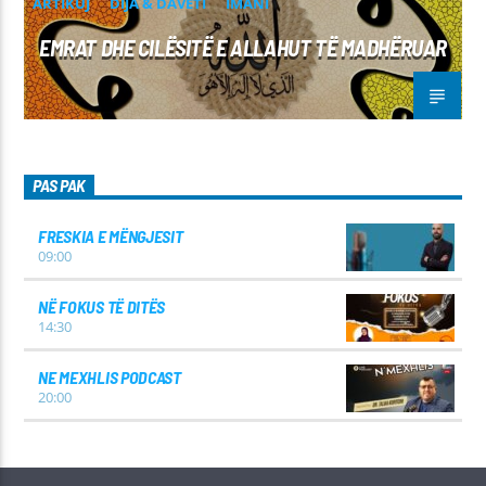
ARTIKUJ
DIJA & DAVETI
IMANI
EMRAT DHE CILËSITË E ALLAHUT TË MADHËRUAR
PAS PAK
FRESKIA E MËNGJESIT
09:00
NË FOKUS TË DITËS
14:30
NE MEXHLIS PODCAST
20:00