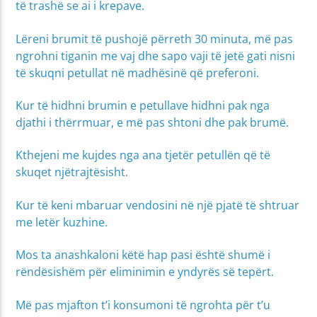
të trashë se ai i krepave.
Lëreni brumit të pushojë përreth 30 minuta, më pas
ngrohni tiganin me vaj dhe sapo vaji të jetë gati nisni
të skuqni petullat në madhësinë që preferoni.
Kur të hidhni brumin e petullave hidhni pak nga
djathi i thërrmuar, e më pas shtoni dhe pak brumë.
Kthejeni me kujdes nga ana tjetër petullën që të
skuqet njëtrajtësisht.
Kur të keni mbaruar vendosini në një pjatë të shtruar
me letër kuzhine.
Mos ta anashkaloni këtë hap pasi është shumë i
rëndësishëm për eliminimin e yndyrës së tepërt.
Më pas mjafton t’i konsumoni të ngrohta për t’u