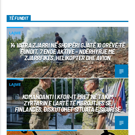
TË FUNDIT
LAJME
14 VATRA ZJARRI NË SHQIPËRI GJATË 10 ORËVE TË
FUNDIT, 7 ENDE AKTIVE – NDËRHYRJE ME
ZJARRFIKËS, HELIKOPTER DHE AVION
LAJME
KOMANDANTI I KFOR-IT PRET NË TAKIM
ZYRTARIN E LARTË TË MBROJTJES SË
FINLANDËS, DISKUTOHET SITUATA E SIGURISË