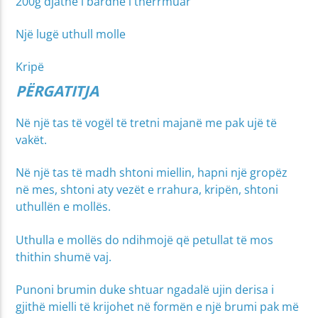
200g djathë i bardhë i thërrmuar
Një lugë uthull molle
Kripë
PËRGATITJA
Në një tas të vogël të tretni majanë me pak ujë të
vakët.
Në një tas të madh shtoni miellin, hapni një gropëz
në mes, shtoni aty vezët e rrahura, kripën, shtoni
uthullën e mollës.
Uthulla e mollës do ndihmojë që petullat të mos
thithin shumë vaj.
Punoni brumin duke shtuar ngadalë ujin derisa i
gjithë mielli të krijohet në formën e një brumi pak më