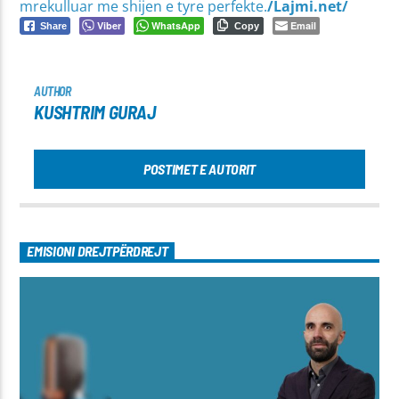
mrekulluar me shijen e tyre perfekte.
/Lajmi.net/
Viber
WhatsApp
Email
Share
Copy
AUTHOR
KUSHTRIM GURAJ
POSTIMET E AUTORIT
EMISIONI DREJTPËRDREJT