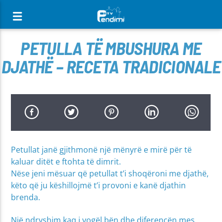
[There are no radio stations in the database]
PETULLA TË MBUSHURA ME
DJATHË – RECETA TRADICIONALE
Petullat janë gjithmonë një mënyrë e mirë për të
kaluar ditët e ftohta të dimrit.
Nëse jeni mësuar që petullat t’i shoqëroni me djathë,
këto që ju këshillojmë t’i provoni e kanë djathin
brenda.
Një ndryshim kaq i vogël bën dhe diferencën mes