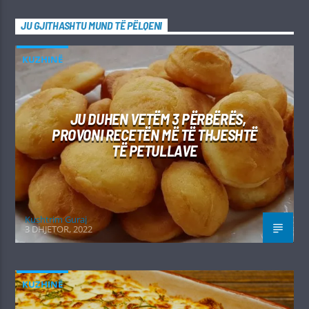
JU GJITHASHTU MUND TË PËLQENI
KUZHINË
JU DUHEN VETËM 3 PËRBËRËS,
PROVONI RECETËN MË TË THJESHTË
TË PETULLAVE
Kushtrim Guraj
3 DHJETOR, 2022
KUZHINË