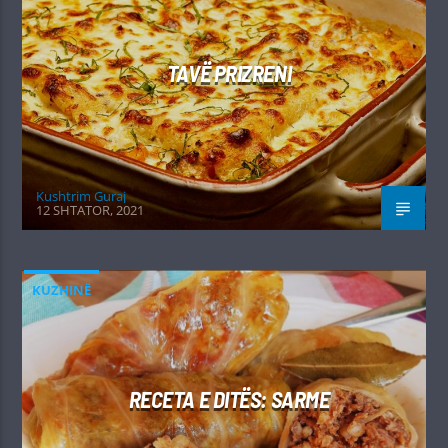
TAVË PRIZRENI
Kushtrim Guraj
12 SHTATOR, 2021
KUZHINË
RECETA E DITËS: SARME