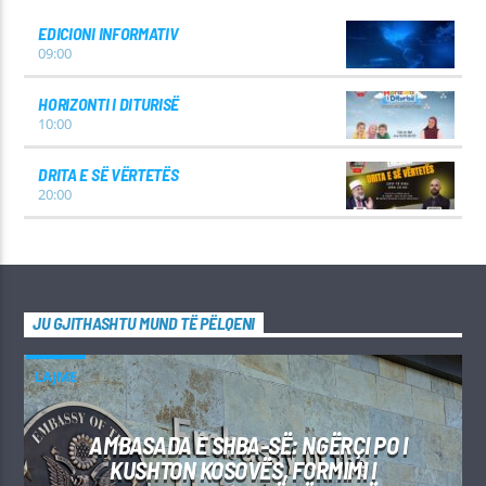
EDICIONI INFORMATIV
09:00
HORIZONTI I DITURISË
10:00
DRITA E SË VËRTETËS
20:00
JU GJITHASHTU MUND TË PËLQENI
LAJME
AMBASADA E SHBA-SË: NGËRÇI PO I
KUSHTON KOSOVËS, FORMIMI I