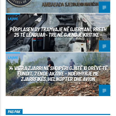
LAJME
PËRPLASEN DY TRAMVAJE NË GJERMANI, RRETH
25 TË LËNDUAR– TRE NË GJENDJE KRITIKE –
LAJME
14 VATRA ZJARRI NË SHQIPËRI GJATË 10 ORËVE TË
FUNDIT, 7 ENDE AKTIVE – NDËRHYRJE ME
ZJARRFIKËS, HELIKOPTER DHE AVION
PAS PAK