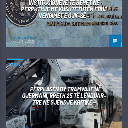
INSTITUCIONEVE TË BËHET NË
PËRPUTHJE ME KUSHTETUTËN EDHE
VENDIMET E GJK-SË –
Kushtrim Guraj
7 GUSHT, 2026
LAJME
PËRPLASEN DY TRAMVAJE NË
GJERMANI, RRETH 25 TË LËNDUAR–
TRE NË GJENDJE KRITIKE –