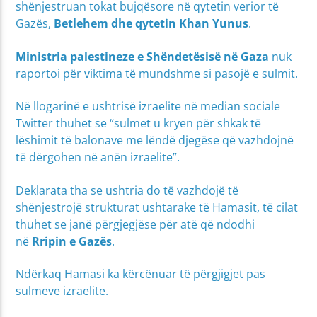
shënjestruan tokat bujqësore në qytetin verior të
Gazës,
Betlehem dhe qytetin Khan Yunus
.
Ministria palestineze e Shëndetësisë në Gaza
nuk
raportoi për viktima të mundshme si pasojë e sulmit.
Në llogarinë e ushtrisë izraelite në median sociale
Twitter thuhet se “sulmet u kryen për shkak të
lëshimit të balonave me lëndë djegëse që vazhdojnë
të dërgohen në anën izraelite”.
Deklarata tha se ushtria do të vazhdojë të
shënjestrojë strukturat ushtarake të Hamasit, të cilat
thuhet se janë përgjegjëse për atë që ndodhi
në
Rripin e Gazës
.
Ndërkaq Hamasi ka kërcënuar të përgjigjet pas
sulmeve izraelite.