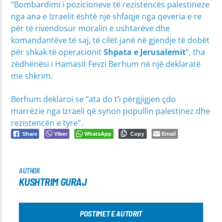
“Bombardimi i pozicioneve të rezistencës palestineze
nga ana e Izraelit është një shfaqje nga qeveria e re
për të rivendosur moralin e ushtarëve dhe
komandantëve të saj, të cilët janë në gjendje të dobët
për shkak të operacionit
Shpata e Jerusalemit
“, tha
zëdhënësi i Hamasit Fevzi Berhum në një deklaratë
me shkrim.
Berhum deklaroi se “ata do t’i përgjigjen çdo
marrëzie nga Izraeli që synon popullin palestinez dhe
rezistencën e tyre”.
Viber
WhatsApp
Email
Share
Copy
AUTHOR
KUSHTRIM GURAJ
POSTIMET E AUTORIT