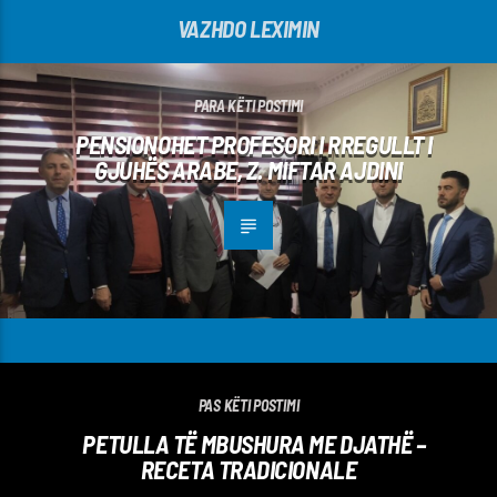
VAZHDO LEXIMIN
PARA KËTI POSTIMI
PENSIONOHET PROFESORI I RREGULLT I
GJUHËS ARABE, Z. MIFTAR AJDINI
PAS KËTI POSTIMI
PETULLA TË MBUSHURA ME DJATHË –
RECETA TRADICIONALE