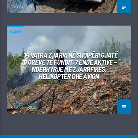
Kushtrim Guraj
7 GUSHT, 2026
LAJME
14 VATRA ZJARRI NË SHQIPËRI GJATË
10 ORËVE TË FUNDIT, 7 ENDE AKTIVE –
NDËRHYRJE ME ZJARRFIKËS,
HELIKOPTER DHE AVION
Kushtrim Guraj
6 GUSHT, 2026