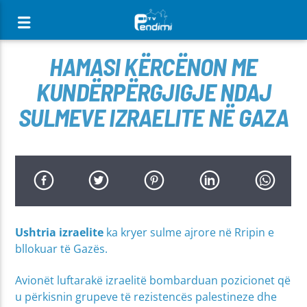
[There are no radio stations in the database]
HAMASI KËRCËNON ME
KUNDËRPËRGJIGJE NDAJ
SULMEVE IZRAELITE NË GAZA
Ushtria izraelite
ka kryer sulme ajrore në Rripin e
bllokuar të Gazës.
Avionët luftarakë izraelitë bombarduan pozicionet që
u përkisnin grupeve të rezistencës palestineze dhe