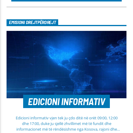
EMISIONI DREJTPËRDREJT
EDICIONI INFORMATIV
Edicioni informativ vjen tek ju çdo ditë në orët 09:00, 12:00
dhe 17:00, duke ju sjellë zhvillimet më të fundit dhe
informacionet më të rëndësishme nga Kosova, rajoni dhe