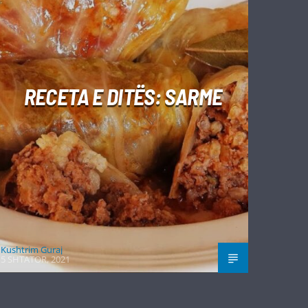
RECETA E DITËS: SARME
Kushtrim Guraj
5 SHTATOR, 2021