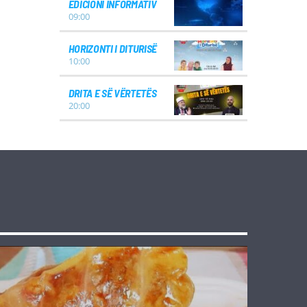
EDICIONI INFORMATIV
09:00
HORIZONTI I DITURISË
10:00
DRITA E SË VËRTETËS
20:00