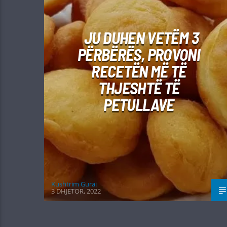
JU DUHEN VETËM 3
PËRBËRËS, PROVONI
RECETËN MË TË
THJESHTË TË
PETULLAVE
Kushtrim Guraj
3 DHJETOR, 2022