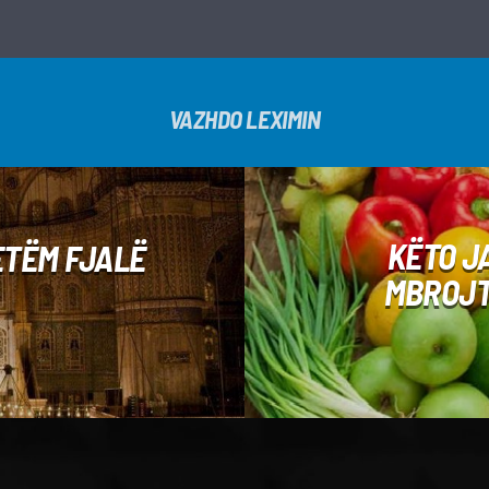
VAZHDO LEXIMIN
KËTO J
ETËM FJALË
MBROJT