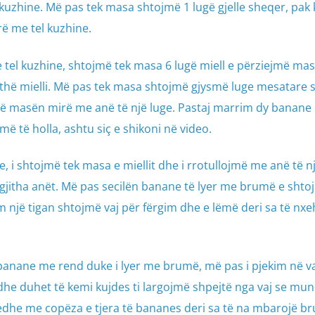
uzhine. Më pas tek masa shtojmë 1 lugë gjelle sheqer, pak 
ë me tel kuzhine.
 tel kuzhine, shtojmë tek masa 6 lugë miell e përziejmë ma
gjithë mielli. Më pas tek masa shtojmë gjysmë luge mesatare 
më masën mirë me anë të një luge. Pastaj marrim dy banane 
 të holla, ashtu siç e shikoni në video.
i shtojmë tek masa e miellit dhe i rrotullojmë me anë të nj
gjitha anët. Më pas secilën banane të lyer me brumë e shto
m një tigan shtojmë vaj për fërgim dhe e lëmë deri sa të nxe
banane me rend duke i lyer me brumë, më pas i pjekim në va
he duhet të kemi kujdes ti largojmë shpejtë nga vaj se mun
dhe me copëza e tjera të bananes deri sa të na mbarojë br