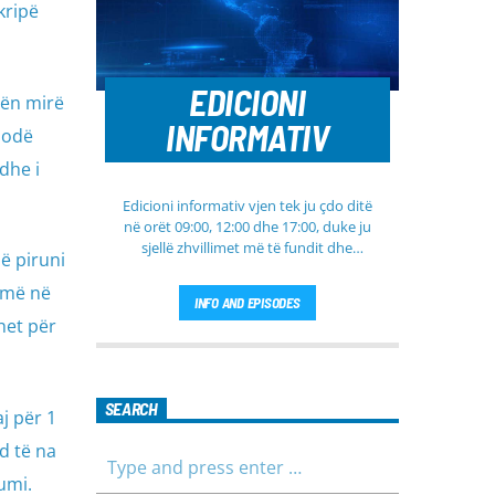
kripë
EDICIONI
sën mirë
INFORMATIV
sodë
dhe i
Edicioni informativ vjen tek ju çdo ditë
në orët 09:00, 12:00 dhe 17:00, duke ju
sjellë zhvillimet më të fundit dhe
ë piruni
informacionet më të rëndësishme nga
Kosova, rajoni dhe bota. Në këtë
jmë në
INFO AND EPISODES
edicion do të gjeni lajme të
het për
përditësuara nga fusha të ndryshme,
përfshirë politikën, shoqërinë dhe
ekonominë, si dhe rubrika të veçanta
për sportin dhe parashikimin e motit.
SEARCH
j për 1
Qëndroni me ne për informim të saktë,
të shpejtë dhe të besueshëm.
d të na
umi.