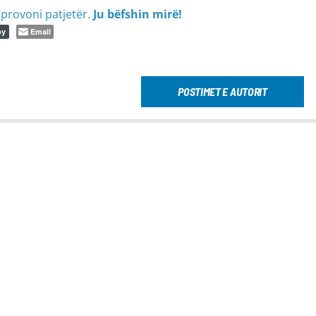
provoni patjetër.
Ju bëfshin mirë!
Email
py
POSTIMET E AUTORIT