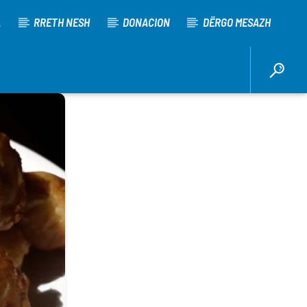
A
RRETH NESH
DONACION
DËRGO MESAZH