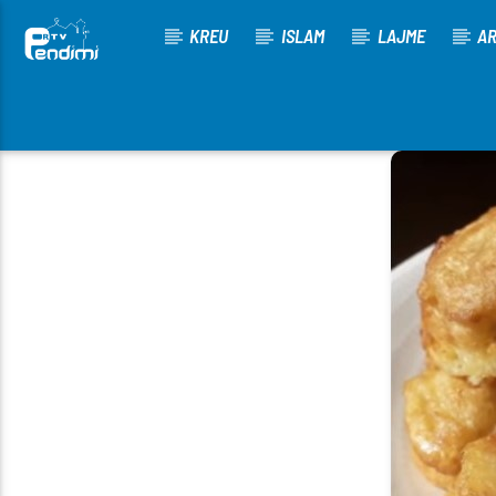
KREU
ISLAM
LAJME
AR
[There are no radio stations in the database]