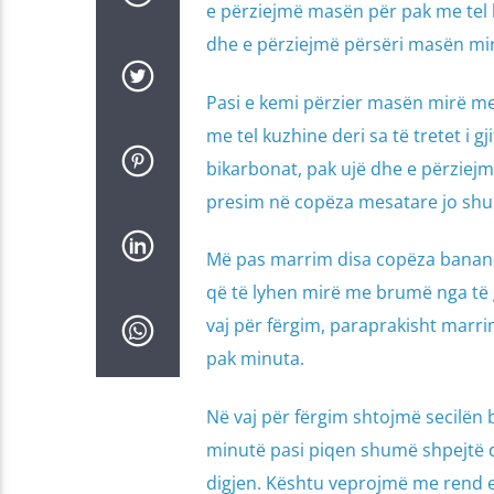
e përziejmë masën për pak me tel k
dhe e përziejmë përsëri masën mir
Pasi e kemi përzier masën mirë me
me tel kuzhine deri sa të tretet i 
bikarbonat, pak ujë dhe e përziej
presim në copëza mesatare jo shumë
Më pas marrim disa copëza banane, 
që të lyhen mirë me brumë nga të 
vaj për fërgim, paraprakisht marri
pak minuta.
Në vaj për fërgim shtojmë secilën 
minutë pasi piqen shumë shpejtë d
digjen. Kështu veprojmë me rend e