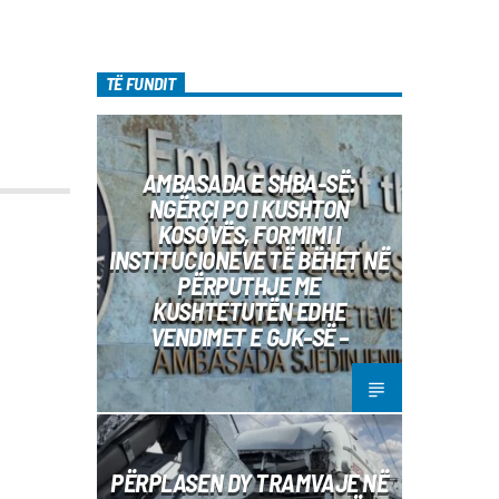
TË FUNDIT
AMBASADA E SHBA-SË:
NGËRÇI PO I KUSHTON
KOSOVËS, FORMIMI I
INSTITUCIONEVE TË BËHET NË
PËRPUTHJE ME
KUSHTETUTËN EDHE
VENDIMET E GJK-SË –
PËRPLASEN DY TRAMVAJE NË