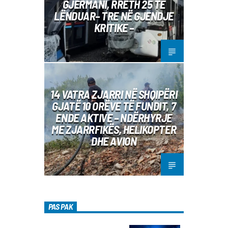
GJERMANI, RRETH 25 TË
LËNDUAR– TRE NË GJENDJE
KRITIKE –
14 VATRA ZJARRI NË SHQIPËRI
GJATË 10 ORËVE TË FUNDIT, 7
ENDE AKTIVE – NDËRHYRJE
ME ZJARRFIKËS, HELIKOPTER
DHE AVION
PAS PAK