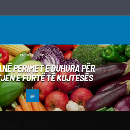
PAS KËTI POSTIMI
ANË PERIMET E DUHURA PËR
JEN E FORTË TË KUJTESËS