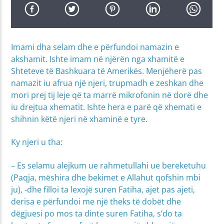
Imami dha selam dhe e përfundoi namazin e
akshamit. Ishte imam në njërën nga xhamitë e
Shteteve të Bashkuara të Amerikës. Menjëherë pas
namazit iu afrua një njeri, trupmadh e zeshkan dhe
mori prej tij leje që ta marrë mikrofonin në dorë dhe
iu drejtua xhematit. Ishte hera e parë që xhemati e
shihnin këtë njeri në xhaminë e tyre.
Ky njeri u tha:
– Es selamu alejkum ue rahmetullahi ue bereketuhu
(Paqja, mëshira dhe bekimet e Allahut qofshin mbi
ju), -dhe filloi ta lexojë suren Fatiha, ajet pas ajeti,
derisa e përfundoi me një theks të dobët dhe
dëgjuesi po mos ta dinte suren Fatiha, s’do ta