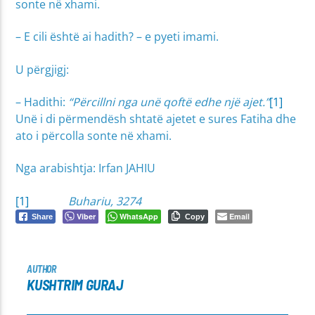
sonte në xhami.
– E cili është ai hadith? – e pyeti imami.
U përgjigj:
– Hadithi:
“Përcillni nga unë qoftë edhe një ajet.”
[1]
Unë i di përmendësh shtatë ajetet e sures Fatiha dhe
ato i përcolla sonte në xhami.
Nga arabishtja: Irfan JAHIU
[1]
Buhariu, 3274
Viber
WhatsApp
Email
Share
Copy
AUTHOR
KUSHTRIM GURAJ