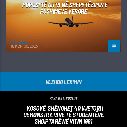
POROSI TË ARTA NË SHFRYTËZIMIN E
PUSHIMEVE VERORE
Irfan Jahiu
18 KORRIK, 2026
VAZHDO LEXIMIN
PARA KËTI POSTIMI
KOSOVË, SHËNOHET 40 VJETORI I
DEMONSTRATAVE TË STUDENTËVE
SHQIPTARË NË VITIN 1981