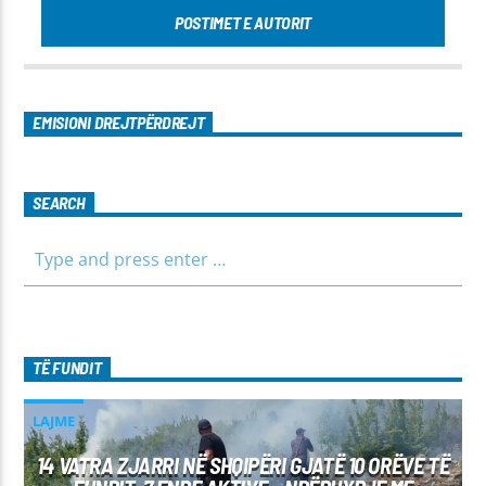
POSTIMET E AUTORIT
EMISIONI DREJTPËRDREJT
SEARCH
TË FUNDIT
LAJME
14 VATRA ZJARRI NË SHQIPËRI GJATË 10 ORËVE TË