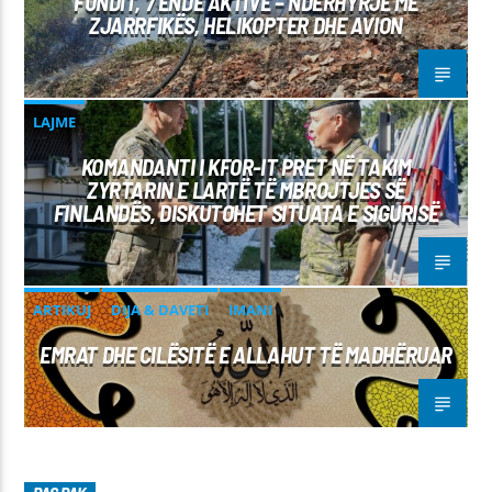
FUNDIT, 7 ENDE AKTIVE – NDËRHYRJE ME
ZJARRFIKËS, HELIKOPTER DHE AVION
LAJME
KOMANDANTI I KFOR-IT PRET NË TAKIM
ZYRTARIN E LARTË TË MBROJTJES SË
FINLANDËS, DISKUTOHET SITUATA E SIGURISË
ARTIKUJ
DIJA & DAVETI
IMANI
EMRAT DHE CILËSITË E ALLAHUT TË MADHËRUAR