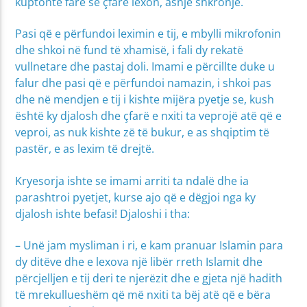
kuptonte fare se çfarë lexon, asnjë shkronjë.
Pasi që e përfundoi leximin e tij, e mbylli mikrofonin
dhe shkoi në fund të xhamisë, i fali dy rekatë
vullnetare dhe pastaj doli. Imami e përcillte duke u
falur dhe pasi që e përfundoi namazin, i shkoi pas
dhe në mendjen e tij i kishte mijëra pyetje se, kush
është ky djalosh dhe çfarë e nxiti ta veprojë atë që e
veproi, as nuk kishte zë të bukur, e as shqiptim të
pastër, e as lexim të drejtë.
Kryesorja ishte se imami arriti ta ndalë dhe ia
parashtroi pyetjet, kurse ajo që e dëgjoi nga ky
djalosh ishte befasi! Djaloshi i tha:
– Unë jam mysliman i ri, e kam pranuar Islamin para
dy ditëve dhe e lexova një libër rreth Islamit dhe
përcjelljen e tij deri te njerëzit dhe e gjeta një hadith
të mrekullueshëm që më nxiti ta bëj atë që e bëra