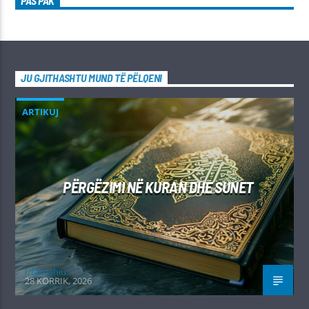
PAS PAK
JU GJITHASHTU MUND TË PËLQENI
ARTIKUJ
PËRGËZIMI NË KURAN DHE SUNET
Irfan Jahiu
28 KORRIK, 2026