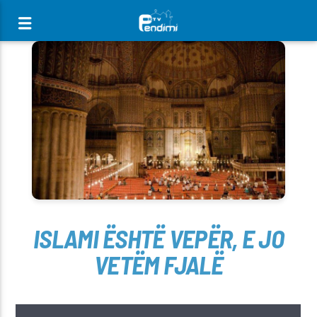
[There are no radio stations in the database]
ISLAMI ËSHTË VEPËR, E JO
VETËM FJALË