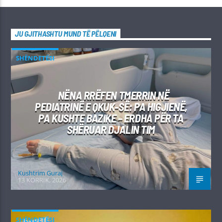
JU GJITHASHTU MUND TË PËLQENI
SHËNDETËSI
NËNA RRËFEN TMERRIN NË
PEDIATRINË E QKUK-SË: PA HIGJIENË,
PA KUSHTE BAZIKE – ERDHA PËR TA
SHËRUAR DJALIN TIM
Kushtrim Guraj
13 KORRIK, 2026
SHËNDETËSI