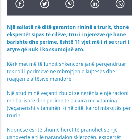
Një sallatë në ditë garanton rininë e trurit, thonë
ekspertët sipas të cilëve, truri i njerëzve që hanë
barishte dhe perime, është 11 vjet më i ri se truri i
atyre që nuk i konsumojnë ato.
Kërkimet më të fundit shkencore janë përqendruar
tek roli i perimeve në mbrojtjen e kujtesës dhe
ruajtjen e aftësive mendore.
Një studim në veçanti zbuloi se ngrënia e një racioni
me barishte dhe perime të pasura me vitamina
(veçanërisht vitaminën K) në ditë, ka rol mbrojtës për
trurin.
Ndonëse është shumë herët të pranohet se një
ushqyerje e tillë parandalon sklerozën, ekspertët