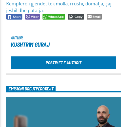
Kempferoli gjendet tek molla, rrushi, domatja, çaji
jeshil dhe patatja.
Viber
WhatsApp
Email
Share
Copy
AUTHOR
KUSHTRIM GURAJ
POSTIMET E AUTORIT
EMISIONI DREJTPËRDREJT