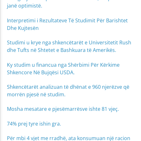
janë optimistë.
Interpretimi i Rezultateve Të Studimit Për Barishtet
Dhe Kujtesën
Studimi u krye nga shkencëtarët e Universitetit Rush
dhe Tufts në Shtetet e Bashkuara të Amerikës.
Ky studim u financua nga Shërbimi Për Kërkime
Shkencore Në Bujqësi USDA.
Shkencëtarët analizuan të dhënat e 960 njerëzve që
morrën pjesë në studim.
Mosha mesatare e pjesëmarrësve ishte 81 vjeç.
74% prej tyre ishin gra.
Për mbi 4 vjet me rradhë, ata konsumuan një racion