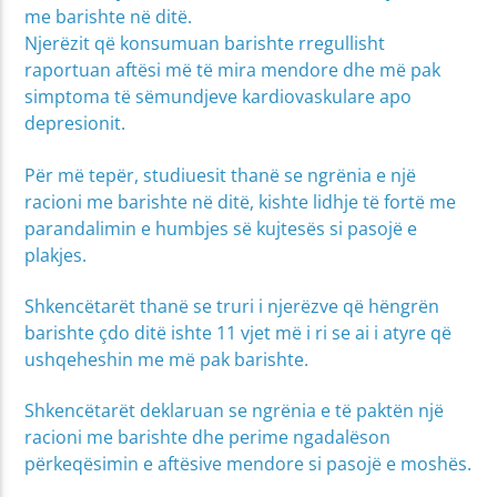
me barishte në ditë.
Njerëzit që konsumuan barishte rregullisht
raportuan aftësi më të mira mendore dhe më pak
simptoma të sëmundjeve kardiovaskulare apo
depresionit.
Për më tepër, studiuesit thanë se ngrënia e një
racioni me barishte në ditë, kishte lidhje të fortë me
parandalimin e humbjes së kujtesës si pasojë e
plakjes.
Shkencëtarët thanë se truri i njerëzve që hëngrën
barishte çdo ditë ishte 11 vjet më i ri se ai i atyre që
ushqeheshin me më pak barishte.
Shkencëtarët deklaruan se ngrënia e të paktën një
racioni me barishte dhe perime ngadalëson
përkeqësimin e aftësive mendore si pasojë e moshës.