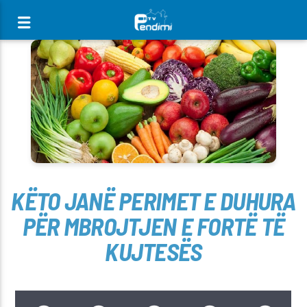
[There are no radio stations in the database]
KËTO JANË PERIMET E DUHURA
PËR MBROJTJEN E FORTË TË
KUJTESËS