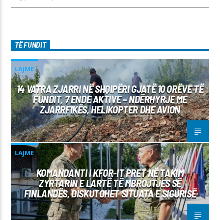
TË FUNDIT
LAJME
14 VATRA ZJARRI NË SHQIPËRI GJATË 10 ORËVE TË
FUNDIT, 7 ENDE AKTIVE – NDËRHYRJE ME
ZJARRFIKËS, HELIKOPTER DHE AVION
LAJME
KOMANDANTI I KFOR-IT PRET NË TAKIM
ZYRTARIN E LARTË TË MBROJTJES SË
FINLANDËS, DISKUTOHET SITUATA E SIGURISË