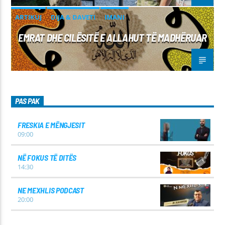
ARTIKUJ
DIJA & DAVETI
IMANI
EMRAT DHE CILËSITË E ALLAHUT TË MADHËRUAR
PAS PAK
FRESKIA E MËNGJESIT
09:00
NË FOKUS TË DITËS
14:30
NE MEXHLIS PODCAST
20:00