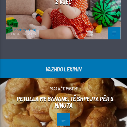
2 VJEÇ
Kushtrim Guraj
1 KORRIK, 2026
VAZHDO LEXIMIN
PARA KËTI POSTIMI
PETULLA ME BANANE, TË SHPEJTA PËR 5
MINUTA