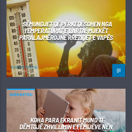
SËMUNDJET QË PËRKEQËSOHEN NGA
TEMPERATURAT E LARTA: MJEKËT
PARALAJMËROJNË RREZIQET E VAPËS
Kushtrim Guraj
3 KORRIK, 2026
SHËNDETËSI
KOHA PARA EKRANIT MUND TË
DËMTOJË ZHVILLIMIN E FËMIJËVE NËN