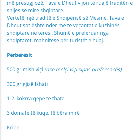
më prestigjiozë, Tava e Dheut vijon të ruajë traditën e
shijes së mirë shqiptare.
Vërtetë, një traditë e Shqipërisë së Mesme, Tava e
Dheut sot është ndër më të veçantat e kuzhinës
shqiptare në tërësi. Shumë e preferuar nga
shqiptarët, mahnitëse për turistët e huaj.
Përbërësit
500 gr mish viçi
(ose mëlçi viçi sipas preferencës)
300 gr gjizë fshati
1-2 kokrra qepë të thata
3 domate të kuqe, të bëra mirë
Kripë