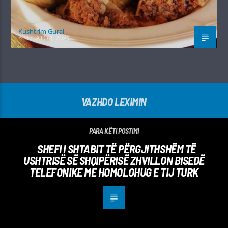
Kushtrim Guraj
5 SHTATOR, 2021
VAZHDO LEXIMIN
PARA KËTI POSTIMI
SHEFI I SHTABIT TË PËRGJITHSHËM TË
USHTRISË SË SHQIPËRISË ZHVILLON BISEDË
TELEFONIKE ME HOMOLOHUG E TIJ TURK