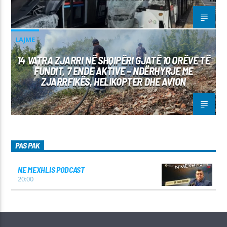
LAJME
14 VATRA ZJARRI NË SHQIPËRI GJATË 10 ORËVE TË
FUNDIT, 7 ENDE AKTIVE – NDËRHYRJE ME
ZJARRFIKËS, HELIKOPTER DHE AVION
PAS PAK
NE MEXHLIS PODCAST
20:00