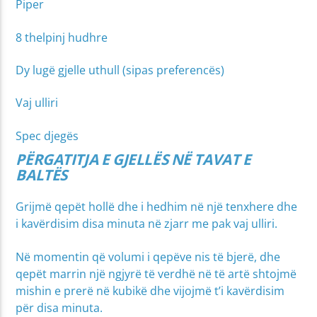
Piper
8 thelpinj hudhre
Dy lugë gjelle uthull (sipas preferencës)
Vaj ulliri
Spec djegës
PËRGATITJA E GJELLËS NË TAVAT E
BALTËS
Grijmë qepët hollë dhe i hedhim në një tenxhere dhe
i kavërdisim disa minuta në zjarr me pak vaj ulliri.
Në momentin që volumi i qepëve nis të bjerë, dhe
qepët marrin një ngjyrë të verdhë në të artë shtojmë
mishin e prerë në kubikë dhe vijojmë t’i kavërdisim
për disa minuta.