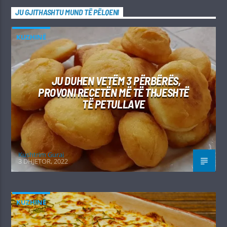
JU GJITHASHTU MUND TË PËLQENI
KUZHINË
JU DUHEN VETËM 3 PËRBËRËS,
PROVONI RECETËN MË TË THJESHTË
TË PETULLAVE
Kushtrim Guraj
3 DHJETOR, 2022
KUZHINË