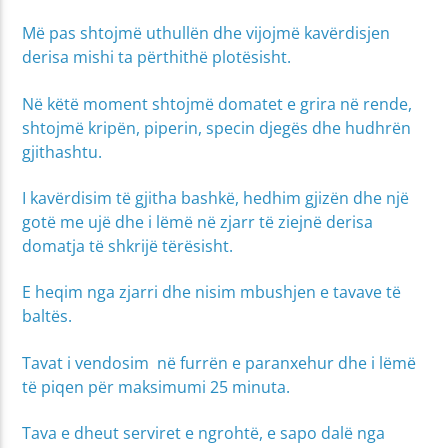
Më pas shtojmë uthullën dhe vijojmë kavërdisjen
derisa mishi ta përthithë plotësisht.
Në këtë moment shtojmë domatet e grira në rende,
shtojmë kripën, piperin, specin djegës dhe hudhrën
gjithashtu.
I kavërdisim të gjitha bashkë, hedhim gjizën dhe një
gotë me ujë dhe i lëmë në zjarr të ziejnë derisa
domatja të shkrijë tërësisht.
E heqim nga zjarri dhe nisim mbushjen e tavave të
baltës.
Tavat i vendosim në furrën e paranxehur dhe i lëmë
të piqen për maksimumi 25 minuta.
Tava e dheut serviret e ngrohtë, e sapo dalë nga