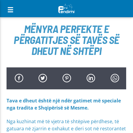
[There are no radio stations in the database]
MËNYRA PERFEKTE E
PËRGATITJES SË TAVËS SË
DHEUT NË SHTËPI
Tava e dheut është një ndër gatimet më speciale
nga tradita e Shqipërisë së Mesme.
Nga kuzhinat më të vjetra të shtëpive përdhese, të
gatuara në zjarrin e oxhakut e deri sot në restorantet