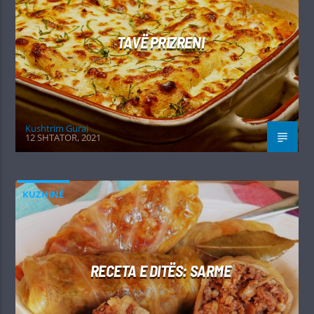
TAVË PRIZRENI
Kushtrim Guraj
12 SHTATOR, 2021
KUZHINË
RECETA E DITËS: SARME