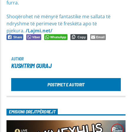
furra.
Shoqërohet në mënyrë fantastike me sallata të
ndryshme të perimeve të freskëta apo të
pjekura.
/Lajmi.net/
Viber
WhatsApp
Email
Share
Copy
AUTHOR
KUSHTRIM GURAJ
POSTIMET E AUTORIT
EMISIONI DREJTPËRDREJT