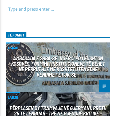
TË FUNDIT
LAJME
AMBASADA E SHBA-SË: NGËRÇI PO I KUSHTON
KOSOVËS, FORMIMI I INSTITUCIONEVE TË BËHET
NË PËRPUTHJE ME KUSHTETUTËN EDHE
VENDIMET E GJK-SË –
LAJME
PËRPLASEN DY TRAMVAJE NË GJERMANI, RRETH
25 TË LËNDUAR– TRE NË GJENDJE KRITIKE –