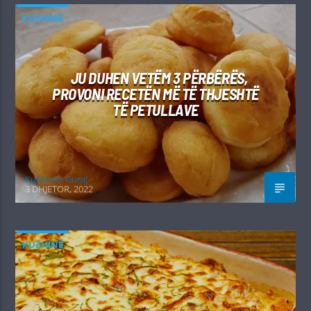
KUZHINË
JU DUHEN VETËM 3 PËRBËRËS,
PROVONI RECETËN MË TË THJESHTË
TË PETULLAVE
Kushtrim Guraj
3 DHJETOR, 2022
KUZHINË