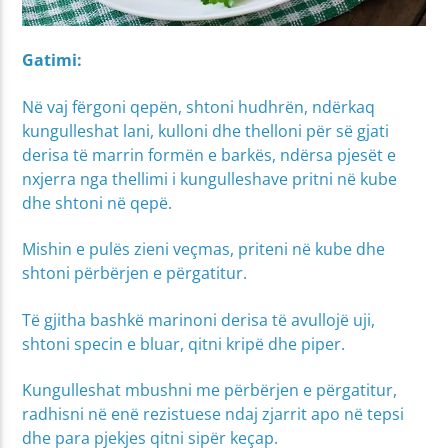
Gatimi:
Në vaj fërgoni qepën, shtoni hudhrën, ndërkaq
kungulleshat lani, kulloni dhe thelloni për së gjati
derisa të marrin formën e barkës, ndërsa pjesët e
nxjerra nga thellimi i kungulleshave pritni në kube
dhe shtoni në qepë.
Mishin e pulës zieni veçmas, priteni në kube dhe
shtoni përbërjen e përgatitur.
Të gjitha bashkë marinoni derisa të avullojë uji,
shtoni specin e bluar, qitni kripë dhe piper.
Kungulleshat mbushni me përbërjen e përgatitur,
radhisni në enë rezistuese ndaj zjarrit apo në tepsi
dhe para pjekjes qitni sipër keçap.