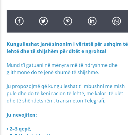
Kungulleshat janë sinonim i vërtetë për ushqim të
lehtë dhe të shijshëm për ditët e ngrohta!
Mund t’i gatuani në mënyra më të ndryshme dhe
gjithmonë do të jenë shumë të shijshme.
Ju propozojmë që kungulleshat t’i mbushni me mish
pule dhe do të keni racion të lehtë, me kalori të ulët
dhe të shëndetshëm, transmeton Telegrafi.
Ju nevojiten:
▪ 2–3 qepë,