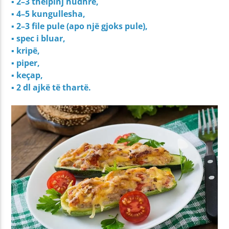
▪ 2–3 thelpinj hudhre,
▪ 4–5 kungullesha,
▪ 2–3 file pule (apo një gjoks pule),
▪ spec i bluar,
▪ kripë,
▪ piper,
▪ keçap,
▪ 2 dl ajkë të thartë.