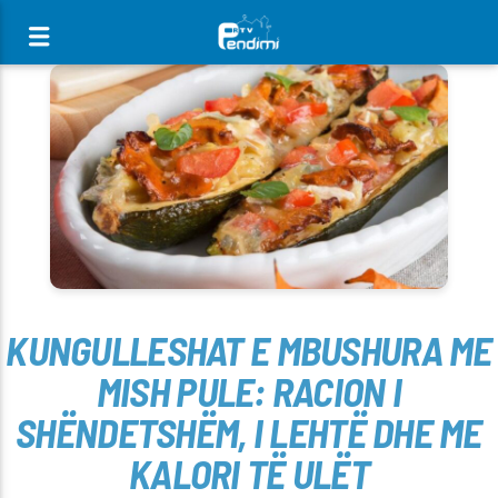
[There are no radio stations in the database]
KUNGULLESHAT E MBUSHURA ME
MISH PULE: RACION I
SHËNDETSHËM, I LEHTË DHE ME
KALORI TË ULËT