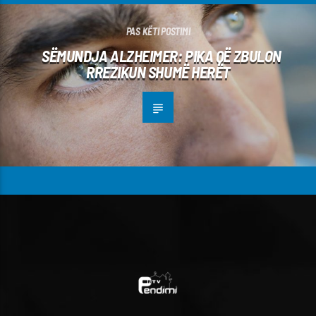
PAS KËTI POSTIMI
SËMUNDJA ALZHEIMER: PIKA QË ZBULON
RREZIKUN SHUMË HERËT