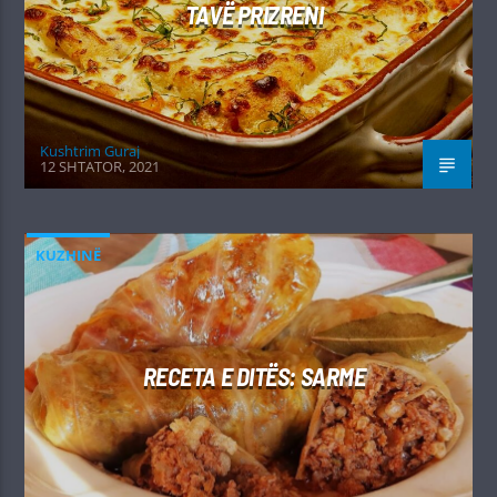
TAVË PRIZRENI
Kushtrim Guraj
12 SHTATOR, 2021
KUZHINË
RECETA E DITËS: SARME