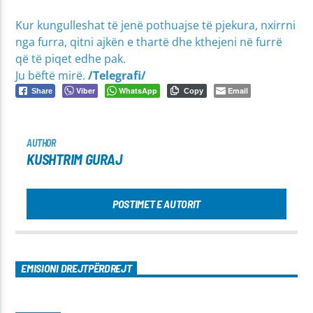
Kur kungulleshat të jenë pothuajse të pjekura, nxirrni
nga furra, qitni ajkën e thartë dhe kthejeni në furrë
që të piqet edhe pak.
Ju bëftë mirë.
/Telegrafi/
Viber
WhatsApp
Email
Share
Copy
AUTHOR
KUSHTRIM GURAJ
POSTIMET E AUTORIT
EMISIONI DREJTPËRDREJT