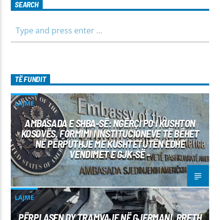
SEARCH
TË FUNDIT
LAJME
AMBASADA E SHBA-SË: NGËRÇI PO I KUSHTON
KOSOVËS, FORMIMI I INSTITUCIONEVE TË BËHET
NË PËRPUTHJE ME KUSHTETUTËN EDHE
VENDIMET E GJK-SË –
LAJME
PËRPLASEN DY TRAMVAJE NË GJERMANI, RRETH