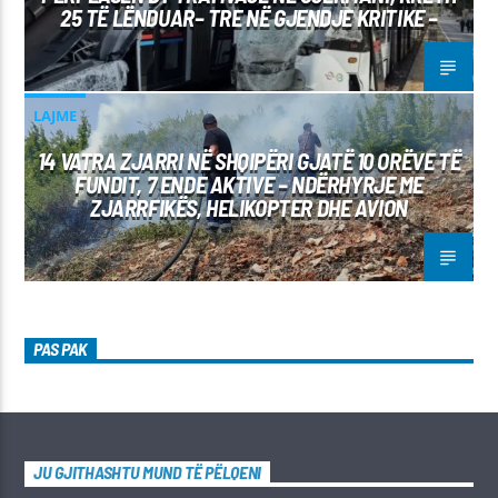
25 TË LËNDUAR– TRE NË GJENDJE KRITIKE –
LAJME
14 VATRA ZJARRI NË SHQIPËRI GJATË 10 ORËVE TË
FUNDIT, 7 ENDE AKTIVE – NDËRHYRJE ME
ZJARRFIKËS, HELIKOPTER DHE AVION
PAS PAK
JU GJITHASHTU MUND TË PËLQENI