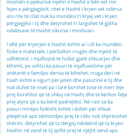
moshën e pjekurisë nijetin e Haxhit e bën vet me
lejen e përgjegjësit, ritet e Haxhit i kryen vet ndërsa
ato rite të cilat nuk ka mundësi t’i kryej vet i kryen
përgjegjësi i tij dhe detyrohet t’i largohet të gjitha
ndalesave të Haxhit sikurse i moshuari.
I aftë për kryerjen e Haxhit është ai i cili ka mundësi
fizike e materiale, i përballon rrugës dhe mjetit të
udhëtimit, i mjaftojnë të hollat gjatë shkuarjes dhe
kthimit, po ashtu ka pasuri të mjaftueshme për
anëtarët e familjes derisa të kthehet, rruga deri në
Haxh është e sigurt për jetën dhe pasurinë e tij dhe
nuk duhet të niset pa i larë borxhet (ose të merr leje
prej borxhliut që të shkoj në Haxh) dhe të kërkon falje
prej atyre që u ka bërë padrejtësi. Në rast se ka
pasuri mirëpo fizikisht është i dobët për shkak
pleqërisë apo sëmundjes prej të cilës nuk shpresohet
shërim, detyrohet që ta dërgoj ndokënd që ta kryen
Haxhin në vend të tij qoftë prej të njëjtit vend apo