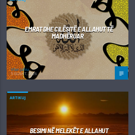
EMRAT DHE CILËSITË E ALLAHUT TË
MADHËRUAR
Irfan Jahiu
5 GUSHT, 2026
ARTIKUJ
BESIMI NË MELEKËT E ALLAHUT