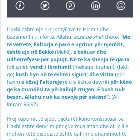
Haxhi është një prej shtyllave të Islamit dhe
bazament i tij i fortë. Allahu,
azze ue xhel,
thotë:
“
Me
të vërtetë, Faltorja e parë e ngritur për njerëzit,
është ajo në Bekkë
(Mekë)
, e bekuar dhe
udhërrëfyese për popujt. Në të ka shenja të qarta
(që janë)
: vendi i Ibrahimit
(mekami Ibrahim)
;
(fakti
që)
kush hyn në të është i sigurt; dhe vizita
(për
haxh)
e kësaj Faltoreje
(e cila është detyrë)
për këdo
që ka mundësi ta përballojë rrugën. E kush nuk
beson, Allahu nuk ka nevojë për askënd”.
(Ali
Imran: 96-97)
Prej kuptimit të ajetit dijetarët kanë konstatuar se
Haxhi është detyrim për çdo musliman dhe ai i cili e
mohon këtë dispozitë është qafir me unanimitet të