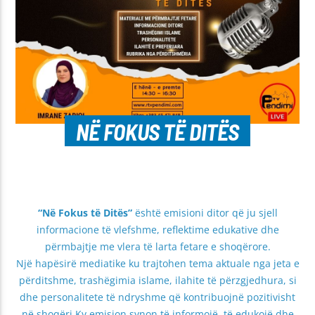
NË FOKUS TË DITËS
“Në Fokus të Ditës”
është emisioni ditor që ju sjell
informacione të vlefshme, reflektime edukative dhe
përmbajtje me vlera të larta fetare e shoqërore.
Një hapësirë mediatike ku trajtohen tema aktuale nga jeta e
përditshme, trashëgimia islame, ilahite të përzgjedhura, si
dhe personalitete të ndryshme që kontribuojnë pozitivisht
në shoqëri.Ky emision synon të informojë, të edukojë dhe