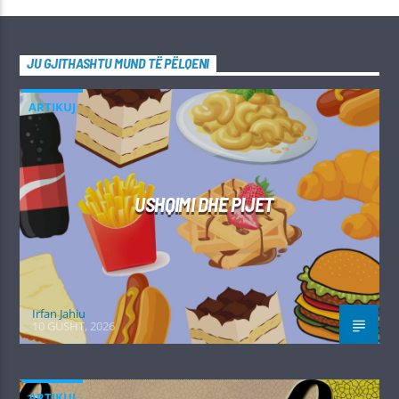
JU GJITHASHTU MUND TË PËLQENI
ARTIKUJ
USHQIMI DHE PIJET
Irfan Jahiu
10 GUSHT, 2026
ARTIKUJ