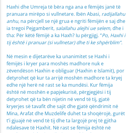
Haxhi dhe Umreja të bëra nga ana e fëmijës janë të
pranuara mirëpo si vullnetare. Ibën Abasi,
radijallahu
anhu,
na përcjell se një grua e ngriti fëmijën e saj dhe
ia tregoi Pejgamberit,
salallahu alejhi ue selem,
dhe i
tha: Për këtë fëmijë a ka Haxh? Iu përgjigj. “
Po, Haxhi i
tij është i pranuar (si vullnetar) dhe ti ke shpërblim”.
Në mesin e dijetarëve ka unanimitet se Haxhi i
fëmijës i kryer para moshës madhore nuk e
zëvendëson Haxhin e obliguar (Haxhin e Islamit), por
detyrohet që kur ta arrijë moshën madhore ta kryej
edhe një herë në rast se ka mundësi. Kur fëmija
është në moshën e papjekurisë, përgjegjësi i tij
detyrohet që ta bën nijetin në vend të tij, gjatë
kryerjes së tavafit dhe sajit dhe gjatë qëndrimit në
Mina, Arafat dhe Muzdelife duhet ta shoqërojë, gurët
t’i gjuajë në vend të tij dhe ta largojë prej të gjitha
ndalesave të Haxhit. Në rast se fëmija është në