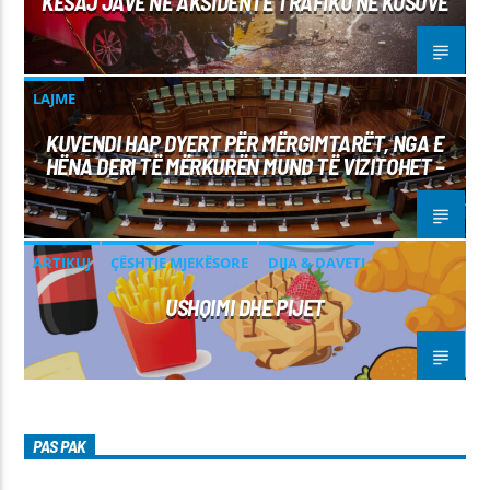
KËSAJ JAVE NË AKSIDENTE TRAFIKU NË KOSOVË
LAJME
KUVENDI HAP DYERT PËR MËRGIMTARËT, NGA E
HËNA DERI TË MËRKURËN MUND TË VIZITOHET –
ARTIKUJ
ÇËSHTJE MJEKËSORE
DIJA & DAVETI
USHQIMI DHE PIJET
PAS PAK