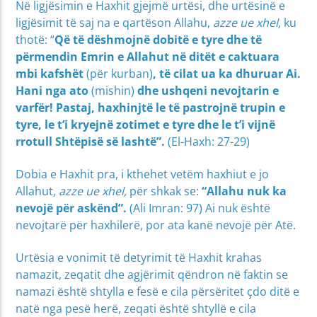
Në ligjësimin e Haxhit gjejmë urtësi, dhe urtësinë e
ligjësimit të saj na e qartëson Allahu,
azze ue xhel,
ku
thotë: “
Që të dëshmojnë dobitë e tyre dhe të
përmendin Emrin e Allahut në ditët e caktuara
mbi kafshët
(për kurban)
, të cilat ua ka dhuruar Ai.
Hani nga ato
(mishin)
dhe ushqeni nevojtarin e
varfër! Pastaj, haxhinjtë le të pastrojnë trupin e
tyre, le t’i kryejnë zotimet e tyre dhe le t’i vijnë
rrotull Shtëpisë së lashtë”.
(El-Haxh: 27-29)
Dobia e Haxhit pra, i kthehet vetëm haxhiut e jo
Allahut,
azze ue xhel,
për shkak se:
“Allahu nuk ka
nevojë për askënd”.
(Ali Imran: 97) Ai nuk është
nevojtarë për haxhilerë, por ata kanë nevojë për Atë.
Urtësia e vonimit të detyrimit të Haxhit krahas
namazit, zeqatit dhe agjërimit qëndron në faktin se
namazi është shtylla e fesë e cila përsëritet çdo ditë e
natë nga pesë herë, zeqati është shtyllë e cila