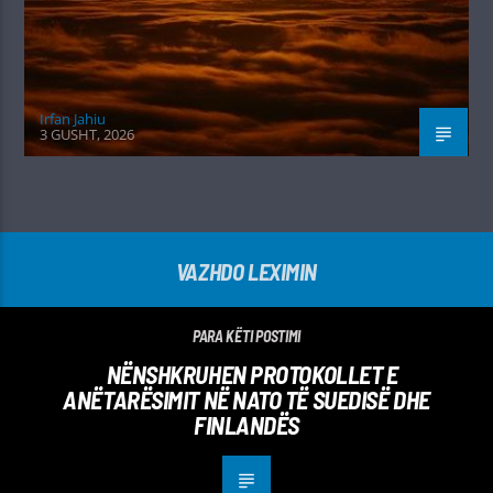
Irfan Jahiu
3 GUSHT, 2026
VAZHDO LEXIMIN
PARA KËTI POSTIMI
NËNSHKRUHEN PROTOKOLLET E
ANËTARËSIMIT NË NATO TË SUEDISË DHE
FINLANDËS