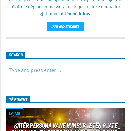
të afrojë dëgjuesin me vlerat e sinqerta, duke e mbajtur
gjithmonë
ditën në fokus
.
INFO AND EPISODES
SEARCH
TË FUNDIT
LAJME
KATËR PERSONA KANË HUMBUR JETËN GJATË