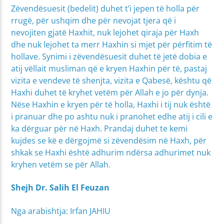
Zëvendësuesit (bedelit) duhet t’i jepen të holla për
rrugë, për ushqim dhe për nevojat tjera që i
nevojiten gjatë Haxhit, nuk lejohet qiraja për Haxh
dhe nuk lejohet ta merr Haxhin si mjet për përfitim të
hollave. Synimi i zëvendësuesit duhet të jetë dobia e
atij vëllait musliman që e kryen Haxhin për të, pastaj
vizita e vendeve të shenjta, vizita e Qabesë, kështu që
Haxhi duhet të kryhet vetëm për Allah e jo për dynja.
Nëse Haxhin e kryen për të holla, Haxhi i tij nuk është
i pranuar dhe po ashtu nuk i pranohet edhe atij i cili e
ka dërguar për në Haxh. Prandaj duhet te kemi
kujdes se kë e dërgojmë si zëvendësim në Haxh, për
shkak se Haxhi është adhurim ndërsa adhurimet nuk
kryhen vetëm se për Allah.
Shejh Dr. Salih El Feuzan
Nga arabishtja: Irfan JAHIU