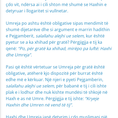
çdo vit, ndërsa ai i cili shton më shumë se Haxhin e
detyruar i llogaritet si vullnetar.
Umreja po ashtu është obligative sipas mendimit të
shumë dijetarëve dhe si argument e marrin hadithin
e Pejgamberit,
salallahu alejhi ue selem,
kur është
pyetur se a ka xhihad për gratë? Përgjigjja e tij ka
qenë:
“Po, për gratë ka xhihad, mirëpo pa luftë: Haxhi
dhe Umreja”.
Pasi që është vërtetuar se Umreja për gratë është
obligative, atëherë kjo dispozitë për burrat është
edhe më e kërkuar. Një njeri e pyeti Pejgamberin,
salallahu alejhi ue selem,
për babanë e tij i cili ishte
plak e i lodhur dhe nuk kishte mundësi të shkojë në
Haxh e as në Umre. Përgjigjja e tij ishte:
“Kryeje
Haxhin dhe Umren në vend të tij”.
Haxhi dhe Umreja janë detyrim i çdo muslimani një