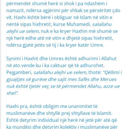
përmendet shumë herë si shok i pa ndashëm i
namazit, ndërsa agjërimi për shkak se përsëritet çdo
vit. Haxhi është bërë i obliguar në Islam në vitin e
nëntë sipas hixhretit, kurse Muhamedi,
salallahu
alejhi ue selem,
nuk e ka kryer Haxhin më shumë se
një herë edhe atë në vitin e dhjetë sipas hixhretit,
ndërsa gjatë jetës së tij i ka kryer katër Umre.
Synimi i Haxhit dhe Umres është adhurimi i Allahut
në ato vende ku i ka caktuar që të adhurohet.
Pejgamberi,
salallahu alejhi ue selem,
thotë:
“Qëllimi i
gjuajtjes së gurëve dhe sajit mes Safës dhe Merues
nuk është tjetër veç se të përmendet Allahu, azze ue
xhel”.
Haxhi pra, është obligim me unanimitet të
muslimanëve dhe shtyllë prej shtyllave të Islamit.
Është detyrim individual një herë në jetë për atë që
ka mundësi dhe detyrim kolektiv i muslimanëve për