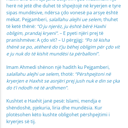
herë në jetë dhe duhet të shpejtojë në kryerjen e tyre
sipas mundësive, ndërsa çdo vonesë pa arsye është
mëkat. Pejgamberi,
salallahu alejhi ue selem,
thuhet
të ketë thënë:
“O ju njerëz, ju është bërë Haxhi
obligim, prandaj kryeni”
. – E pyeti njëri prej të
pranishmëve: A çdo vit? – U përgjigj:
“Po të kisha
thënë se po, atëherë do t’ju bëhej obligim për çdo vit
e ju nuk do të kishit mundësi ta përballoni”.
Imam Ahmedi shënon një hadith ku Pejgamberi,
salallahu alejhi ue selem,
thotë:
“Përshpejtoni në
kryerjen e Haxhit se asnjëri prej jush nuk e din se çka
do t’i ndodh në të ardhmen”.
Kushtet e Haxhit janë pesë: Islami, mendja e
shëndoshë, pjekuria, liria dhe mundësia. Kur
plotësohen këto kushte obligohet përshpejtimi i
kryerjes së tij.