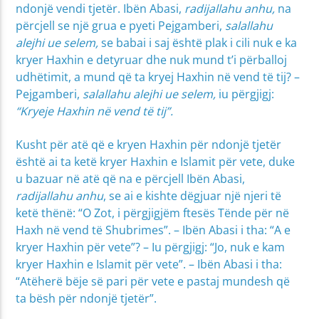
ndonjë vendi tjetër. Ibën Abasi,
radijallahu anhu,
na
përcjell se një grua e pyeti Pejgamberi,
salallahu
alejhi ue selem,
se babai i saj është plak i cili nuk e ka
kryer Haxhin e detyruar dhe nuk mund t’i përballoj
udhëtimit, a mund që ta kryej Haxhin në vend të tij? –
Pejgamberi,
salallahu alejhi ue selem,
iu përgjigj:
“Kryeje Haxhin në vend të tij”.
Kusht për atë që e kryen Haxhin për ndonjë tjetër
është ai ta ketë kryer Haxhin e Islamit për vete, duke
u bazuar në atë që na e përcjell Ibën Abasi,
radijallahu anhu
, se ai e kishte dëgjuar një njeri të
ketë thënë: “O Zot, i përgjigjëm ftesës Tënde për në
Haxh në vend të Shubrimes”. – Ibën Abasi i tha: “A e
kryer Haxhin për vete”? – Iu përgjigj: “Jo, nuk e kam
kryer Haxhin e Islamit për vete”. – Ibën Abasi i tha:
“Atëherë bëje së pari për vete e pastaj mundesh që
ta bësh për ndonjë tjetër”.