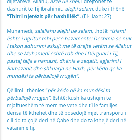
dijetarëve. Allahu,
azze ue xhel,
i drejtohet të
dashurit të Tij Ibrahimit
,
alejhi selam,
duke i thënë:
“Thirri njerëzit për haxhillëk”.
(El-Haxh: 27)
Muhamedi,
salallahu alejhi ue selem,
thotë:
“Islami
është i ngritur mbi pesë bazamente: Dëshmia se nuk
i takon adhurimi askujt me të drejtë vetëm se Allahut
dhe se Muhamedi është rob dhe i Dërguari i Tij,
pastaj falja e namazit, dhënia e zeqatit, agjërimi i
Ramazanit dhe shkuarja në Haxh, për këdo që ka
mundësi ta përballojë rrugën”.
Qëllimi i thënies “
për këdo që ka mundësi ta
përballojë rrugën”,
është: kush ka ushqim të
mjaftueshëm të merr me vete dhe t’i le familjes
derisa të kthehet dhe të posedojë mjet transporti i
cili do ta çojë deri në Qabe dhe do ta kthejë deri në
vatanin e tij.