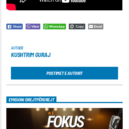
Viber
WhatsApp
Email
Share
Copy
AUTHOR
KUSHTRIM GURAJ
POSTIMET E AUTORIT
EMISIONI DREJTPËRDREJT