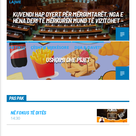
LAJME
KUVENDI HAP DYERT PËR MËRGIMTARËT, NGA E
HËNA DERI TË MËRKURËN MUND TË VIZITOHET –
ARTIKUJ
ÇËSHTJE MJEKËSORE
DIJA & DAVETI
USHQIMI DHE PIJET
PAS PAK
NË FOKUS TË DITËS
14:30