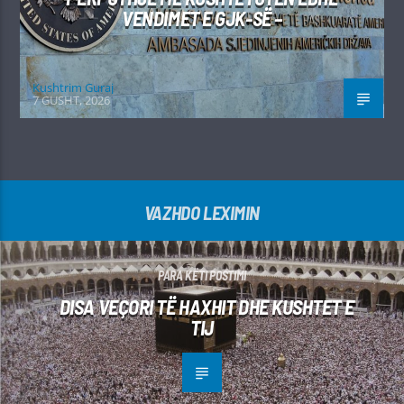
VENDIMET E GJK-SË –
Kushtrim Guraj
7 GUSHT, 2026
VAZHDO LEXIMIN
PARA KËTI POSTIMI
DISA VEÇORI TË HAXHIT DHE KUSHTET E
TIJ