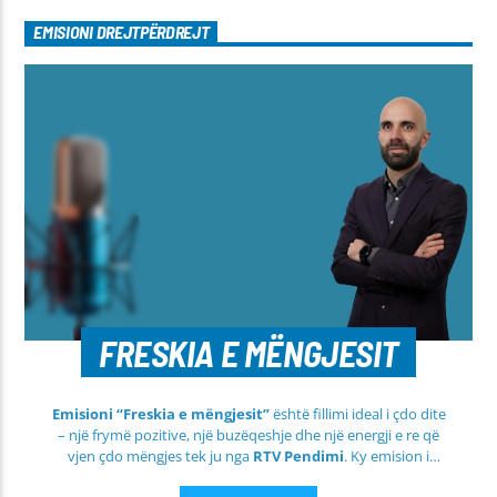
EMISIONI DREJTPËRDREJT
FRESKIA E MËNGJESIT
Emisioni “Freskia e mëngjesit”
është fillimi ideal i çdo dite
– një frymë pozitive, një buzëqeshje dhe një energji e re që
vjen çdo mëngjes tek ju nga
RTV Pendimi
. Ky emision i
përditshëm synon ta bëjë mëngjesin tuaj më të lehtë, më