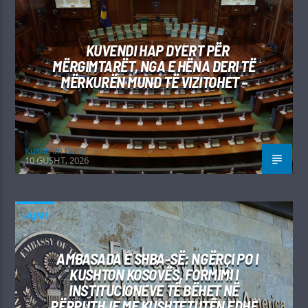
KUVENDI HAP DYERT PËR
MËRGIMTARËT, NGA E HËNA DERI TË
MËRKURËN MUND TË VIZITOHET –
Kushtrim Guraj
10 GUSHT, 2026
LAJME
AMBASADA E SHBA-SË: NGËRÇI PO I
KUSHTON KOSOVËS, FORMIMI I
INSTITUCIONEVE TË BËHET NË
PËRPUTHJE ME KUSHTETUTËN EDHE