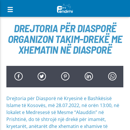
[There are no radio stations in the database]
DREJTORIA PËR DIASPORË
ORGANIZON TAKIM-DREKË ME
XHEMATIN NË DIASPORË
Drejtoria për Diasporë në Kryesinë e Bashkësisë
Islame të Kosovës, më 28.07.2022, në orën 13:00, në
lokalet e Medresesë së Mesme “Alauddin” në
Prishtinë, do të shtrojë një drekë për imamët,
kryetarët, anëtarët dhe xhematin e xhamive të