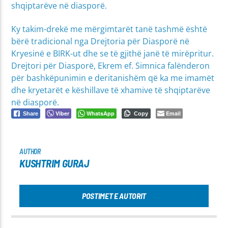
shqiptarëve në diasporë.
Ky takim-drekë me mërgimtarët tanë tashmë është
bërë tradicional nga Drejtoria për Diasporë në
Kryesinë e BIRK-ut dhe se të gjithë janë të mirëpritur.
Drejtori për Diasporë, Ekrem ef. Simnica falënderon
për bashkëpunimin e deritanishëm që ka me imamët
dhe kryetarët e këshillave të xhamive të shqiptarëve
në diasporë.
Viber
WhatsApp
Email
Share
Copy
AUTHOR
KUSHTRIM GURAJ
POSTIMET E AUTORIT