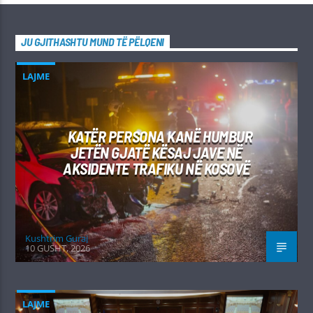
JU GJITHASHTU MUND TË PËLQENI
LAJME
KATËR PERSONA KANË HUMBUR
JETËN GJATË KËSAJ JAVE NË
AKSIDENTE TRAFIKU NË KOSOVË
Kushtrim Guraj
10 GUSHT, 2026
LAJME