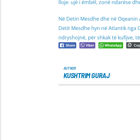
lloje: ujë i ëmbël, zonë ndarëse dhe
Në Detin Mesdhe dhe në Oqeanin Atl
Detit Mesdhe hyn në Atlantik nga G
ndryshojnë, për shkak të kufijve, të 
Viber
WhatsApp
Share
Co
AUTHOR
KUSHTRIM GURAJ