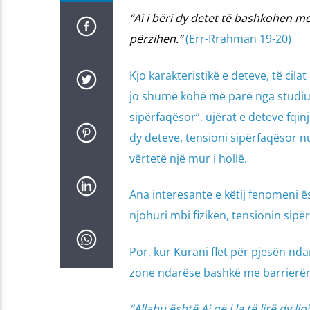
“Ai i bëri dy detet të bashkohen me
përzihen.”
(Err-Rrahman 19-20)
Kjo karakteristikë e deteve, të cila
jo shumë kohë më parë nga studiues
sipërfaqësor”, ujërat e deteve fqin
dy deteve, tensioni sipërfaqësor nu
vërtetë një mur i hollë.
Ana interesante e këtij fenomeni ë
njohuri mbi fizikën, tensionin sip
Por, kur Kurani flet për pjesën nda
zone ndarëse bashkë me barrierën.
“Allahu është Ai që i la të lirë dy ll