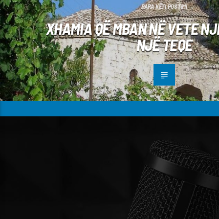
PARA KËTI POSTIMI
XHAMIA QË MBAN NË VETE NJ
NJË TEQE