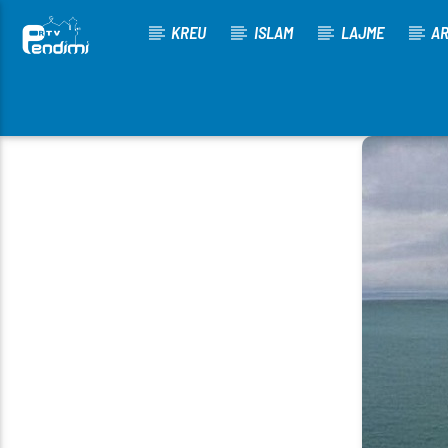
KREU
ISLAM
LAJME
AR
[There are no radio stations in the database]