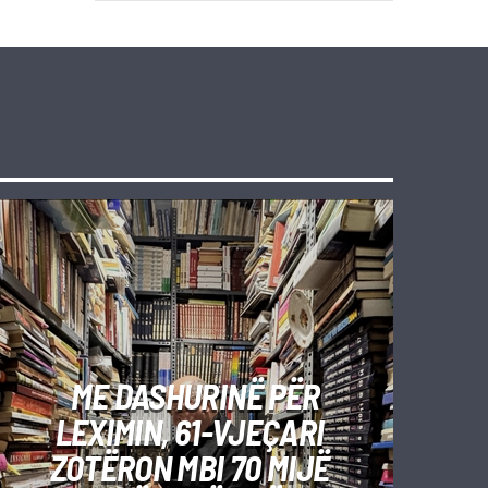
ME DASHURINË PËR
LEXIMIN, 61-VJEÇARI
ZOTËRON MBI 70 MIJË