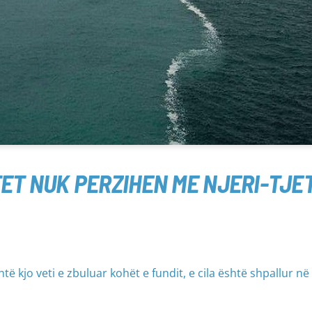
ET NUK PERZIHEN ME NJERI-TJE
të kjo veti e zbuluar kohët e fundit, e cila është shpallur në 