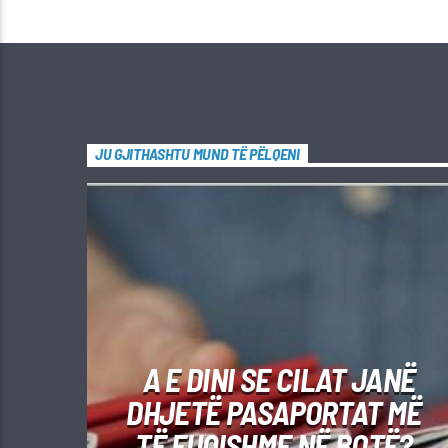
JU GJITHASHTU MUND TË PËLQENI
A E DINI SE CILAT JANË
DHJETË PASAPORTAT MË
TË FUQISHME NË BOTË?