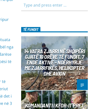
ripur
TË FUNDIT
ituata
mbël nga
14 VATRA ZJARRI NË SHQIPËRI
ndarëse
GJATË 10 ORËVE TË FUNDIT, 7
ësi të
ENDE AKTIVE – NDËRHYRJE
ME ZJARRFIKËS, HELIKOPTER
DHE AVION
 të
eriut
ë det i
ve në 3
KOMANDANTI I KFOR-IT PRET