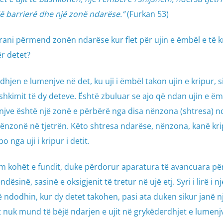
një barrierë dhe një zonë ndarëse.”
(Furkan 53)
ni përmend zonën ndarëse kur flet për ujin e ëmbël e të k
r detet?
jen e lumenjve në det, ku uji i ëmbël takon ujin e kripur, s
hkimit të dy deteve. Është zbuluar se ajo që ndan ujin e ë
enjve është një zonë e përbërë nga disa nënzona (shtresa) 
nzonë në tjetrën. Këto shtresa ndarëse, nënzona, kanë krip
 nga uji i kripur i detit.
m kohët e fundit, duke përdorur aparatura të avancuara për
inë, sasinë e oksigjenit të tretur në ujë etj. Syri i lirë i nj
 ndodhin, kur dy detet takohen, pasi ata duken sikur janë nj
riut nuk mund të bëjë ndarjen e ujit në grykëderdhjet e lumenj