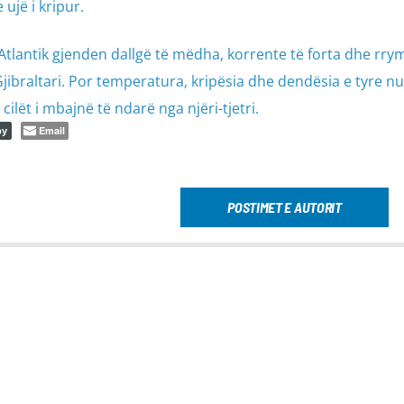
 ujë i kripur.
antik gjenden dallgë të mëdha, korrente të forta dhe rryma
jibraltari. Por temperatura, kripësia dhe dendësia e tyre nu
cilët i mbajnë të ndarë nga njëri-tjetri.
Email
py
POSTIMET E AUTORIT