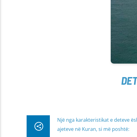
DET
Një nga karakteristikat e deteve ësh
ajeteve në Kuran, si më poshtë: