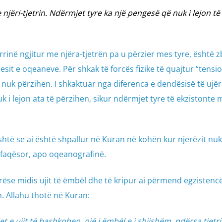
 njëri-tjetrin. Ndërmjet tyre ka një pengesë që nuk i lejon të
t rrinë ngjitur me njëra-tjetrën pa u përzier mes tyre, është 
it e oqeaneve. Për shkak të forcës fizike të quajtur “tensio
j nuk përzihen. I shkaktuar nga diferenca e dendësisë të ujër
k i lejon ata të përzihen, sikur ndërmjet tyre të ekzistonte 
shtë se ai është shpallur në Kuran në kohën kur njerëzit nuk
ërfaqësor, apo oqeanografinë.
rëse midis ujit të ëmbël dhe të kripur ai përmend egzistenc
 Allahu thotë në Kuran:
ojet e ujit të bashkohen, një i ëmbël e i shijshëm, ndërsa tjetri