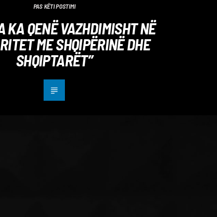
PAS KËTI POSTIMI
A KA QENË VAZHDIMISHT NË
RITET ME SHQIPËRINË DHE
SHQIPTARËT”