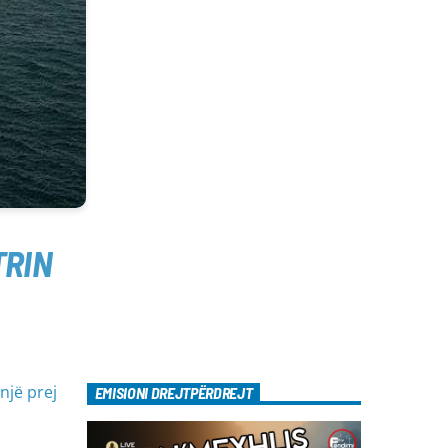
TRIN
një prej
EMISIONI DREJTPËRDREJT