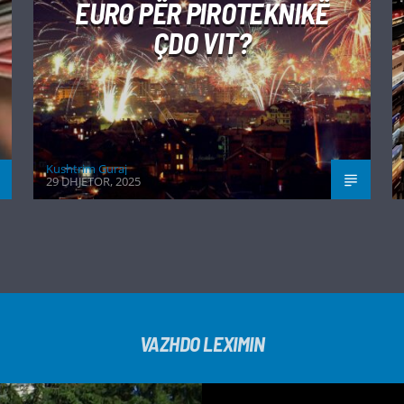
EURO PËR PIROTEKNIKË
ÇDO VIT?
Kushtrim Guraj
29 DHJETOR, 2025
VAZHDO LEXIMIN