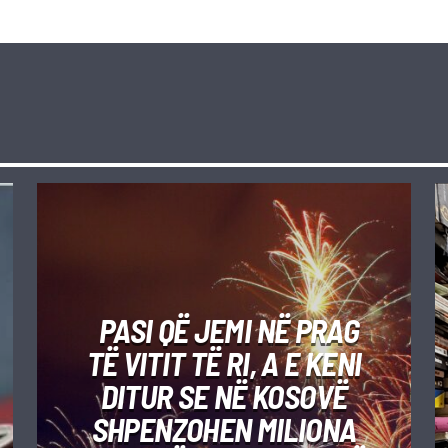
PASI QË JEMI NË PRAG
TË VITIT TË RI, A E KENI
DITUR SE NË KOSOVË
SHPENZOHEN MILIONA