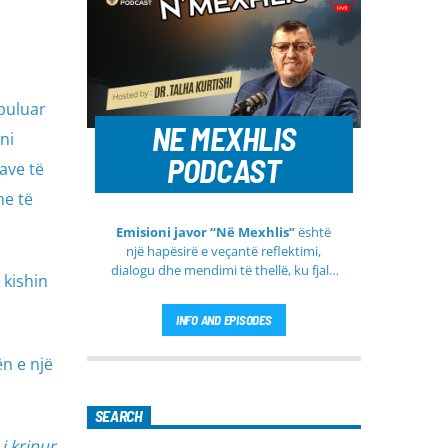
zbuluar
NE MEXHLIS
ni
PODCAST
ave të
me të
Emisioni javor “Në Mexhlis”
është
një hapësirë e veçantë reflektimi,
dialogu dhe mendimi të thellë, ku fjala
 kishin
e urtë dhe diskutimi i sinqertë marrin
kuptim të veçantë. Ky emision
INFO AND EPISODES
transmetohet
drejtpërdrejt çdo të
martë
, duke sjellë tek publiku një
ën e një
formë komunikimi të hapur, të qetë
dhe shumë përmbajtësore
SEARCH
 i kripur