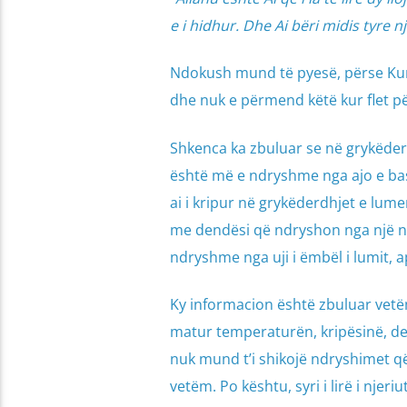
e i hidhur. Dhe Ai bëri midis tyre 
Ndokush mund të pyesë, përse Kura
dhe nuk e përmend këtë kur flet pë
Shkenca ka zbuluar se në grykëderdh
është më e ndryshme nga ajo e bas
ai i kripur në grykëderdhjet e lum
me dendësi që ndryshon nga një në
ndryshme nga uji i ëmbël i lumit, apo
Ky informacion është zbuluar vetë
matur temperaturën, kripësinë, dendës
nuk mund t’i shikojë ndryshimet që
vetëm. Po kështu, syri i lirë i nje