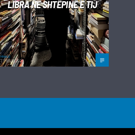
LIBRA NË SHTËPINË E TIJ
Hevzi
7 PRILL, 2025