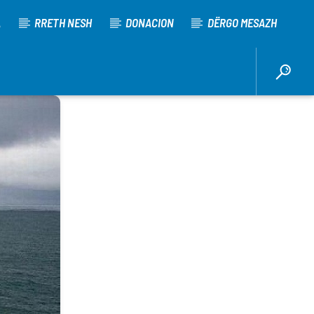
A
RRETH NESH
DONACION
DËRGO MESAZH