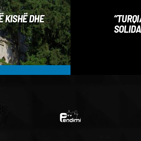
Ë KISHË DHE
“TURQI
SOLIDA