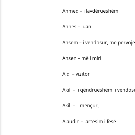
Ahmed – i lavdërueshëm
Ahnes – luan
Ahsem – i vendosur, më përvojë
Ahsen – më i miri
Aid – vizitor
Akif – i qëndrueshëm, i vendos
Akil – i mençur,
Alaudin – lartësim i fesë