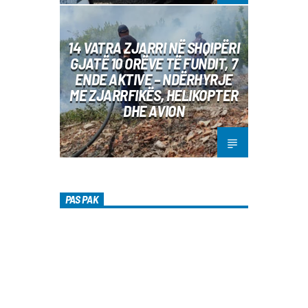
14 VATRA ZJARRI NË SHQIPËRI
GJATË 10 ORËVE TË FUNDIT, 7
ENDE AKTIVE – NDËRHYRJE
ME ZJARRFIKËS, HELIKOPTER
DHE AVION
PAS PAK