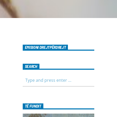
EMISIONI DREJTPËRDREJT
SEARCH
TË FUNDIT