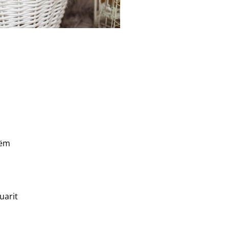
hëm
uarit