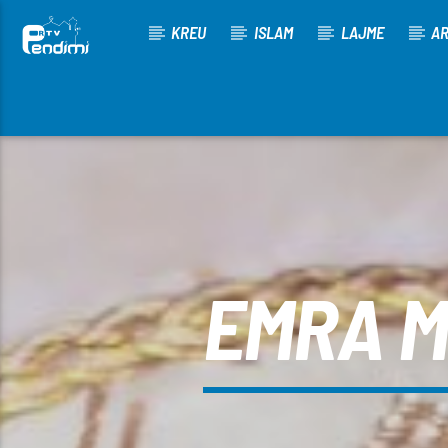
KREU
ISLAM
LAJME
AR
[There are no radio stations in the database]
EMRA M