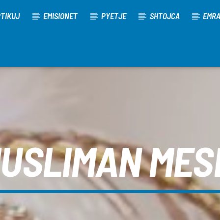
TIKUJ
EMISIONET
PYETJE
SHTOJCA
EMR
USLIMAN ME