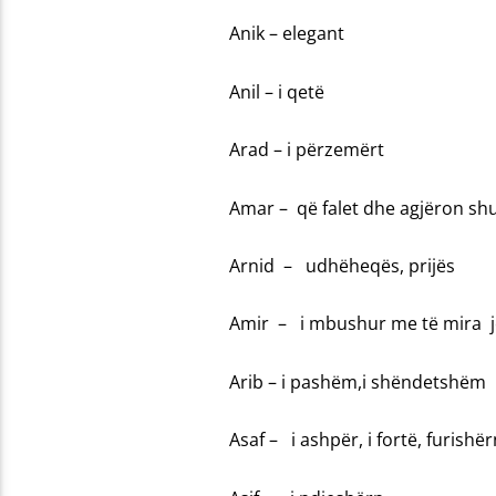
Anik – elegant
Anil – i qetë
Arad – i përzemërt
Amar – që falet dhe agjëron s
Arnid – udhëheqës, prijës
Amir – i mbushur me të mira j
Arib – i pashëm,i shëndetshëm
Asaf – i ashpër, i fortë, furishër