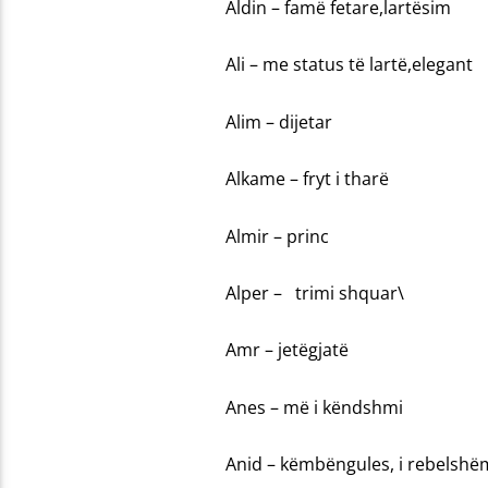
Aldin – famë fetare,lartësim
Ali – me status të lartë,elegant
Alim – dijetar
Alkame – fryt i tharë
Almir – princ
Alper – trimi shquar\
Amr – jetëgjatë
Anes – më i këndshmi
Anid – këmbëngules, i rebelshë