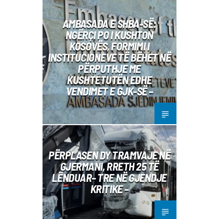
AMBASADA E SHBA-SË:
NGËRÇI PO I KUSHTON
KOSOVËS, FORMIMI I
INSTITUCIONEVE TË BËHET NË
PËRPUTHJE ME
KUSHTETUTËN EDHE
VENDIMET E GJK-SË –
PËRPLASEN DY TRAMVAJE NË
GJERMANI, RRETH 25 TË
LËNDUAR– TRE NË GJENDJE
KRITIKE –