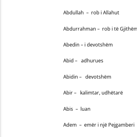
Abdullah – rob i Allahut
Abdurrahman – rob i të Gjithë
Abedin – i devotshëm
Abid – adhurues
Abidin – devotshëm
Abir – kalimtar, udhëtarë
Abis – luan
Adem – emër i një Pejgamberi