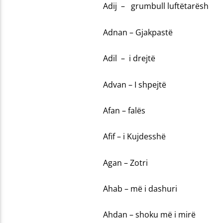
Adij – grumbull luftëtarësh
Adnan – Gjakpastë
Adil – i drejtë
Advan – I shpejtë
Afan – falës
Afif – i Kujdesshë
Agan – Zotri
Ahab – më i dashuri
Ahdan – shoku më i mirë