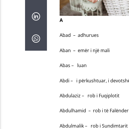
A
Abad – adhurues
Aban – emër i një mali
Abas – luan
Abdi – i përkushtuar, i devots
Abdulaziz – rob i Fuqiplotit
Abdulhamid – rob i të Falënder
Abdulmalik – rob i Sundimtarit