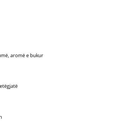
humë, aromë e bukur
etëgjatë
n