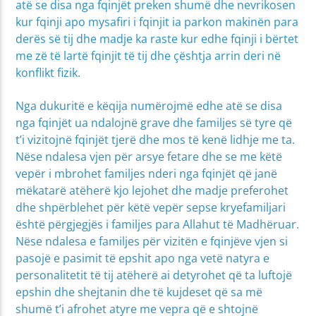
atë se disa nga fqinjët preken shumë dhe nevrikosen
kur fqinji apo mysafiri i fqinjit ia parkon makinën para
derës së tij dhe madje ka raste kur edhe fqinji i bërtet
me zë të lartë fqinjit të tij dhe çështja arrin deri në
konflikt fizik.
Nga dukuritë e këqija numërojmë edhe atë se disa
nga fqinjët ua ndalojnë grave dhe familjes së tyre që
t’i vizitojnë fqinjët tjerë dhe mos të kenë lidhje me ta.
Nëse ndalesa vjen për arsye fetare dhe se me këtë
vepër i mbrohet familjes nderi nga fqinjët që janë
mëkatarë atëherë kjo lejohet dhe madje preferohet
dhe shpërblehet për këtë vepër sepse kryefamiljari
është përgjegjës i familjes para Allahut të Madhëruar.
Nëse ndalesa e familjes për vizitën e fqinjëve vjen si
pasojë e pasimit të epshit apo nga vetë natyra e
personalitetit të tij atëherë ai detyrohet që ta luftojë
epshin dhe shejtanin dhe të kujdeset që sa më
shumë t’i afrohet atyre me vepra që e shtojnë