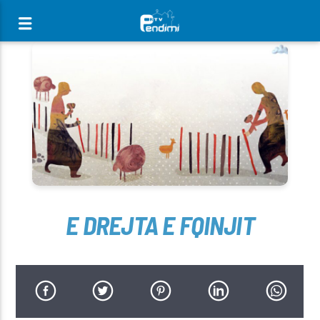
[There are no radio stations in the database]
E DREJTA E FQINJIT