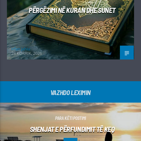
PËRGËZIMI NË KURAN DHE SUNET
Irfan Jahiu
28 KORRIK, 2026
VAZHDO LEXIMIN
PARA KËTI POSTIMI
SHENJAT E PËRFUNDIMIT TË KEQ