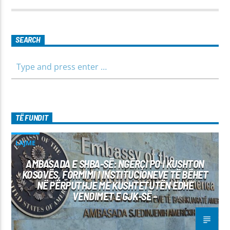
të jemi më afër dëgjuesve të rinj, komunikojmë së bashku me
fëmijët, të cilët mund të jenë pjesëmarrës në bashkëbisedim
për tema të ndryshme, në një formë testimi për njohuritë që
kanë, por edhe përfitimin e njohurive të reja. Çdo të diel, ora
SEARCH
10:00-12:00 Moderatore: Luljeta Beqiri Kontakti: Viber: +383
45 471 848 SMS: Dërgo Mesazh
TË FUNDIT
LAJME
AMBASADA E SHBA-SË: NGËRÇI PO I KUSHTON
KOSOVËS, FORMIMI I INSTITUCIONEVE TË BËHET
NË PËRPUTHJE ME KUSHTETUTËN EDHE
VENDIMET E GJK-SË –