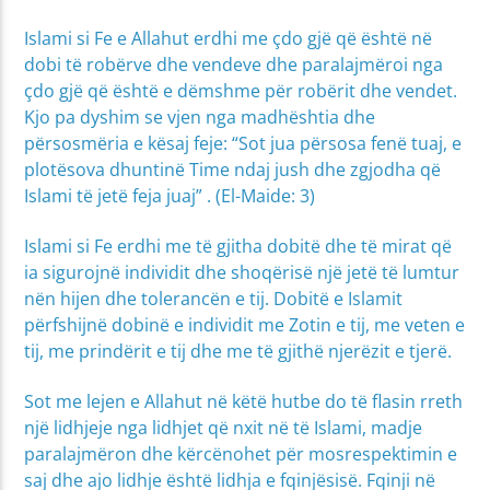
Islami si Fe e Allahut erdhi me çdo gjë që është në
dobi të robërve dhe vendeve dhe paralajmëroi nga
çdo gjë që është e dëmshme për robërit dhe vendet.
Kjo pa dyshim se vjen nga madhështia dhe
përsosmëria e kësaj feje: “Sot jua përsosa fenë tuaj, e
plotësova dhuntinë Time ndaj jush dhe zgjodha që
Islami të jetë feja juaj” . (El-Maide: 3)
Islami si Fe erdhi me të gjitha dobitë dhe të mirat që
ia sigurojnë individit dhe shoqërisë një jetë të lumtur
nën hijen dhe tolerancën e tij. Dobitë e Islamit
përfshijnë dobinë e individit me Zotin e tij, me veten e
tij, me prindërit e tij dhe me të gjithë njerëzit e tjerë.
Sot me lejen e Allahut në këtë hutbe do të flasin rreth
një lidhjeje nga lidhjet që nxit në të Islami, madje
paralajmëron dhe kërcënohet për mosrespektimin e
saj dhe ajo lidhje është lidhja e fqinjësisë. Fqinji në