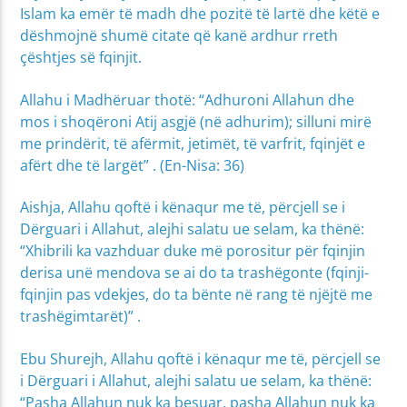
Islam ka emër të madh dhe pozitë të lartë dhe këtë e
dëshmojnë shumë citate që kanë ardhur rreth
çështjes së fqinjit.
Allahu i Madhëruar thotë: “Adhuroni Allahun dhe
mos i shoqëroni Atij asgjë (në adhurim); silluni mirë
me prindërit, të afërmit, jetimët, të varfrit, fqinjët e
afërt dhe të largët” . (En-Nisa: 36)
Aishja, Allahu qoftë i kënaqur me të, përcjell se i
Dërguari i Allahut, alejhi salatu ue selam, ka thënë:
“Xhibrili ka vazhduar duke më porositur për fqinjin
derisa unë mendova se ai do ta trashëgonte (fqinji-
fqinjin pas vdekjes, do ta bënte në rang të njëjtë me
trashëgimtarët)” .
Ebu Shurejh, Allahu qoftë i kënaqur me të, përcjell se
i Dërguari i Allahut, alejhi salatu ue selam, ka thënë:
“Pasha Allahun nuk ka besuar, pasha Allahun nuk ka