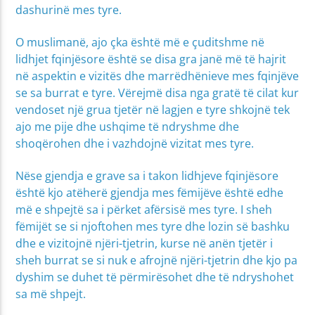
dashurinë mes tyre.
O muslimanë, ajo çka është më e çuditshme në
lidhjet fqinjësore është se disa gra janë më të hajrit
në aspektin e vizitës dhe marrëdhënieve mes fqinjëve
se sa burrat e tyre. Vërejmë disa nga gratë të cilat kur
vendoset një grua tjetër në lagjen e tyre shkojnë tek
ajo me pije dhe ushqime të ndryshme dhe
shoqërohen dhe i vazhdojnë vizitat mes tyre.
Nëse gjendja e grave sa i takon lidhjeve fqinjësore
është kjo atëherë gjendja mes fëmijëve është edhe
më e shpejtë sa i përket afërsisë mes tyre. I sheh
fëmijët se si njoftohen mes tyre dhe lozin së bashku
dhe e vizitojnë njëri-tjetrin, kurse në anën tjetër i
sheh burrat se si nuk e afrojnë njëri-tjetrin dhe kjo pa
dyshim se duhet të përmirësohet dhe të ndryshohet
sa më shpejt.