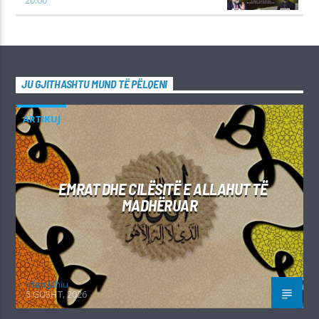
JU GJITHASHTU MUND TË PËLQENI
ARTIKUJ
EMRAT DHE CILËSITË E ALLAHUT TË
MADHËRUAR
Irfan Jahiu
5 GUSHT, 2026