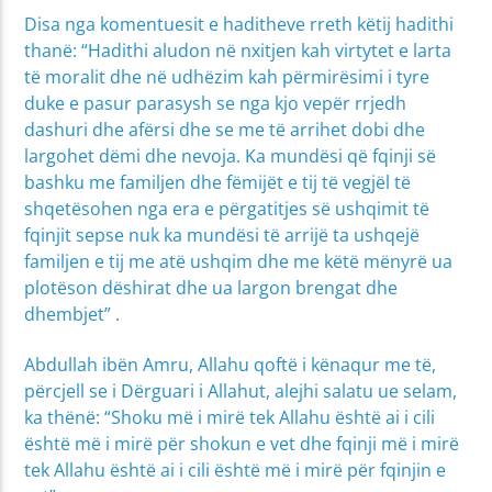
Disa nga komentuesit e haditheve rreth këtij hadithi
thanë: “Hadithi aludon në nxitjen kah virtytet e larta
të moralit dhe në udhëzim kah përmirësimi i tyre
duke e pasur parasysh se nga kjo vepër rrjedh
dashuri dhe afërsi dhe se me të arrihet dobi dhe
largohet dëmi dhe nevoja. Ka mundësi që fqinji së
bashku me familjen dhe fëmijët e tij të vegjël të
shqetësohen nga era e përgatitjes së ushqimit të
fqinjit sepse nuk ka mundësi të arrijë ta ushqejë
familjen e tij me atë ushqim dhe me këtë mënyrë ua
plotëson dëshirat dhe ua largon brengat dhe
dhembjet” .
Abdullah ibën Amru, Allahu qoftë i kënaqur me të,
përcjell se i Dërguari i Allahut, alejhi salatu ue selam,
ka thënë: “Shoku më i mirë tek Allahu është ai i cili
është më i mirë për shokun e vet dhe fqinji më i mirë
tek Allahu është ai i cili është më i mirë për fqinjin e