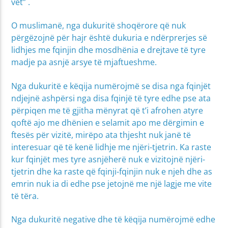
vet” .
O muslimanë, nga dukuritë shoqërore që nuk
përgëzojnë për hajr është dukuria e ndërprerjes së
lidhjes me fqinjin dhe mosdhënia e drejtave të tyre
madje pa asnjë arsye të mjaftueshme.
Nga dukuritë e këqija numërojmë se disa nga fqinjët
ndjejnë ashpërsi nga disa fqinjë të tyre edhe pse ata
përpiqen me të gjitha mënyrat që t’i afrohen atyre
qoftë ajo me dhënien e selamit apo me dërgimin e
ftesës për vizitë, mirëpo ata thjesht nuk janë të
interesuar që të kenë lidhje me njëri-tjetrin. Ka raste
kur fqinjët mes tyre asnjëherë nuk e vizitojnë njëri-
tjetrin dhe ka raste që fqinji-fqinjin nuk e njeh dhe as
emrin nuk ia di edhe pse jetojnë me një lagje me vite
të tëra.
Nga dukuritë negative dhe të këqija numërojmë edhe