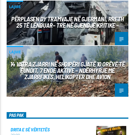
LAJME
PËRPLASEN DY TRAMVAJE NË GJERMANI, RRETH
25 TË LËNDUAR– TRE NË GJENDJE KRITIKE –
LAJME
14 VATRA ZJARRI NË SHQIPËRI GJATË 10 ORËVE TË
FUNDIT, 7 ENDE AKTIVE – NDËRHYRJE ME
ZJARRFIKËS, HELIKOPTER DHE AVION
PAS PAK
DRITA E SË VËRTETËS
20:00