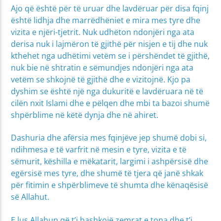
Ajo që është për të uruar dhe lavdëruar për disa fqinj
është lidhja dhe marrëdhëniet e mira mes tyre dhe
vizita e njëri-tjetrit. Nuk udhëton ndonjëri nga ata
derisa nuk i lajmëron të gjithë për nisjen e tij dhe nuk
kthehet nga udhëtimi vetëm se i përshëndet të gjithë,
nuk bie në shtratin e sëmundjes ndonjëri nga ata
vetëm se shkojnë të gjithë dhe e vizitojnë. Kjo pa
dyshim se është një nga dukuritë e lavdëruara në të
cilën nxit Islami dhe e pëlqen dhe mbi ta bazoi shumë
shpërblime në këtë dynja dhe në ahiret.
Dashuria dhe afërsia mes fqinjëve jep shumë dobi si,
ndihmesa e të varfrit në mesin e tyre, vizita e të
sëmurit, këshilla e mëkatarit, largimi i ashpërsisë dhe
egërsisë mes tyre, dhe shumë të tjera që janë shkak
për fitimin e shpërblimeve të shumta dhe kënaqësisë
së Allahut.
E lus Allahun që t’i bashkojë zemrat e tona dhe t’i