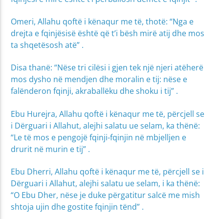
Omeri, Allahu qoftë i kënaqur me të, thotë: “Nga e
drejta e fqinjësisë është që t’i bësh mirë atij dhe mos
ta shqetësosh atë” .
Disa thanë: “Nëse tri cilësi i gjen tek një njeri atëherë
mos dysho në mendjen dhe moralin e tij: nëse e
falënderon fqinji, akraballëku dhe shoku i tij” .
Ebu Hurejra, Allahu qoftë i kënaqur me të, përcjell se
i Dërguari i Allahut, alejhi salatu ue selam, ka thënë:
“Le të mos e pengojë fqinji-fqinjin në mbjelljen e
drurit në murin e tij” .
Ebu Dherri, Allahu qoftë i kënaqur me të, përcjell se i
Dërguari i Allahut, alejhi salatu ue selam, i ka thënë:
“O Ebu Dher, nëse je duke përgatitur salcë me mish
shtoja ujin dhe gostite fqinjin tënd” .