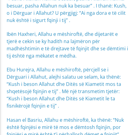
besuar, pasha Allahun nuk ka besuar” . I thanë: Kush,
o i Dërguar i Allahut? U përgjigj: “Ai nga dora e të cilit
nuk është i sigurt fqinji i tij” .
Ibën Haxheri, Allahu e mëshiroftë, dhe dijetarët e
tjerë e cekin se ky hadith na lajmëron për
madhështimin e të drejtave të fqinjit dhe se dëmtimi i
tij është nga mëkatet e mëdha.
Ebu Hurejra, Allahu e mëshiroftë, përcjell se i
Dërguari i Allahut, alejhi salatu ue selam, ka thënë:
“Kush i beson Allahut dhe Ditës së Kiametit mos ta
shqetësojë fqinjin e tij” . Më një transmetim tjetër:
“Kush i beson Allahut dhe Ditës së Kiametit le ta
fisnikërojë fqinjin e tij” .
Hasan el Basriu, Allahu e mëshiroftë, ka thënë: “Nuk
është fqinjësi e mirë të mos e dëmtosh fqinjin, por
fqinjësi e mirë është t’i përballosh dëmet e fqinjit” .