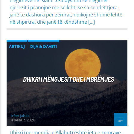
tregimeve në Islam. S’ka dyshim se tregimet
njerëzit i pranojnë më së lehti se sa sendet tjera,
janë të dashura për zemrat, ndikojnë shumë lehtë
në shpirtra, dhe janë të këndshme […]
ARTIKUJ
DIJA & DAVETI
MIRËSJELLJA - EDUKATA FETARE
PROBLEME SHPIRTËRORE & SHOQËRORE
DHIKRI I MËNGJESIT DHE I MBRËMJES
Irfan Jahiu
4 JANAR, 2026
Dhikri (përmendja e Allahut) është jeta e zemrave,