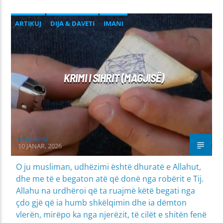
ARTIKUJ
DIJA & DAVETI
IMANI
MIRËSJELLJA - EDUKATA FETARE
PROBLEME SHPIRTËRORE & SHOQËRORE
KRIMI I SIHRIT (MAGJISË)
Irfan Jahiu
10 JANAR, 2026
O ju musliman, udhëzimi është dhuratë e Allahut,
dhe me të e begaton atë që donë nga robërit e Tij.
Allahu na urdhëroi që ta ruajmë këtë begati nga
çdo gjë që ia humb shkëlqimin dhe ia dëmton
vlerën, mirëpo ka nga njerëzit, të cilët e shitën fenë