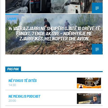
LAJME
14 VATRA ZJARRI NË SHQIPËRI GJATË 10 ORËVE TË
FUNDIT, 7 ENDE AKTIVE – NDËRHYRJE ME
ZJARRFIKËS, HELIKOPTER DHE AVION
PAS PAK
NË FOKUS TË DITËS
14:30
NE MEXHLIS PODCAST
20:00