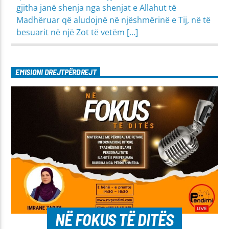
gjitha janë shenja nga shenjat e Allahut të
Madhëruar që aludojnë në njëshmërinë e Tij, në të
besuarit në një Zot të vetëm […]
EMISIONI DREJTPËRDREJT
NË FOKUS TË DITËS