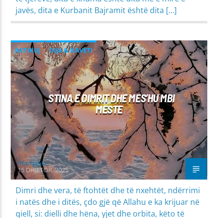
javës, dita e Kurbanit Bajramit është dita […]
ARTIKUJ
DIJA & DAVETI
MIRËSJELLJA - EDUKATA FETARE
NAMAZI
PASTËRTIA
STINA E DIMRIT DHE MES’HU MBI
MESTE
Irfan Jahiu
15 DHJETOR, 2025
Dimri dhe vera, të ftohtët dhe të nxehtët, ndërrimi
i natës dhe i ditës, çdo gjë që Allahu e ka krijuar në
qiell, si: dielli dhe hëna, yjet dhe orbita, këto të