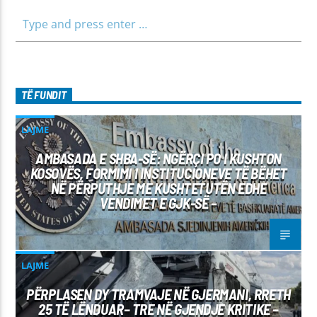
TË FUNDIT
LAJME
AMBASADA E SHBA-SË: NGËRÇI PO I KUSHTON
KOSOVËS, FORMIMI I INSTITUCIONEVE TË BËHET
NË PËRPUTHJE ME KUSHTETUTËN EDHE
VENDIMET E GJK-SË –
LAJME
PËRPLASEN DY TRAMVAJE NË GJERMANI, RRETH
25 TË LËNDUAR– TRE NË GJENDJE KRITIKE –