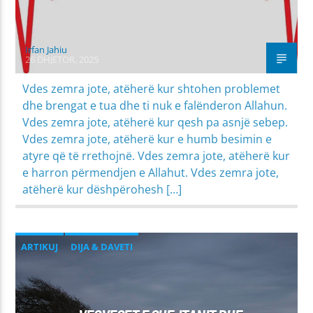
Irfan Jahiu
26 DHJETOR, 2025
Vdes zemra jote, atëherë kur shtohen problemet
dhe brengat e tua dhe ti nuk e falënderon Allahun.
Vdes zemra jote, atëherë kur qesh pa asnjë sebep.
Vdes zemra jote, atëherë kur e humb besimin e
atyre që të rrethojnë. Vdes zemra jote, atëherë kur
e harron përmendjen e Allahut. Vdes zemra jote,
atëherë kur dëshpërohesh […]
ARTIKUJ
DIJA & DAVETI
MIRËSJELLJA - EDUKATA FETARE
NAMAZI
PASTËRTIA