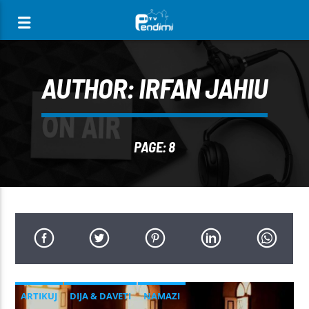
[There are no radio stations in the database]
AUTHOR:
IRFAN JAHIU
PAGE: 8
ARTIKUJ
DIJA & DAVETI
NAMAZI