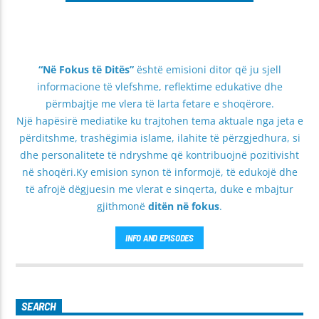
“Në Fokus të Ditës”
është emisioni ditor që ju sjell
informacione të vlefshme, reflektime edukative dhe
përmbajtje me vlera të larta fetare e shoqërore.
Një hapësirë mediatike ku trajtohen tema aktuale nga jeta e
përditshme, trashëgimia islame, ilahite të përzgjedhura, si
dhe personalitete të ndryshme që kontribuojnë pozitivisht
në shoqëri.Ky emision synon të informojë, të edukojë dhe
të afrojë dëgjuesin me vlerat e sinqerta, duke e mbajtur
gjithmonë
ditën në fokus
.
INFO AND EPISODES
SEARCH