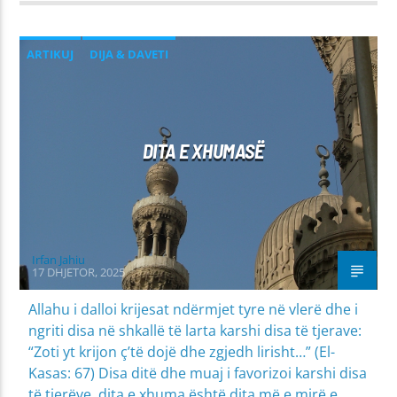
ARTIKUJ
DIJA & DAVETI
MIRËSJELLJA - EDUKATA FETARE
DITA E XHUMASË
Irfan Jahiu
17 DHJETOR, 2025
Allahu i dalloi krijesat ndërmjet tyre në vlerë dhe i
ngriti disa në shkallë të larta karshi disa të tjerave:
“Zoti yt krijon ç’të dojë dhe zgjedh lirisht…” (El-
Kasas: 67) Disa ditë dhe muaj i favorizoi karshi disa
të tjerëve, dita e xhuma është dita më e mirë e