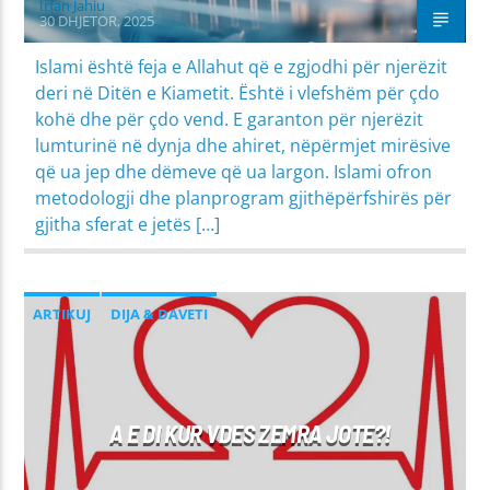
Irfan Jahiu
30 DHJETOR, 2025
Islami është feja e Allahut që e zgjodhi për njerëzit
deri në Ditën e Kiametit. Është i vlefshëm për çdo
kohë dhe për çdo vend. E garanton për njerëzit
lumturinë në dynja dhe ahiret, nëpërmjet mirësive
që ua jep dhe dëmeve që ua largon. Islami ofron
metodologji dhe planprogram gjithëpërfshirës për
gjitha sferat e jetës […]
ARTIKUJ
DIJA & DAVETI
MIRËSJELLJA - EDUKATA FETARE
PROBLEME SHPIRTËRORE & SHOQËRORE
A E DI KUR VDES ZEMRA JOTE?!