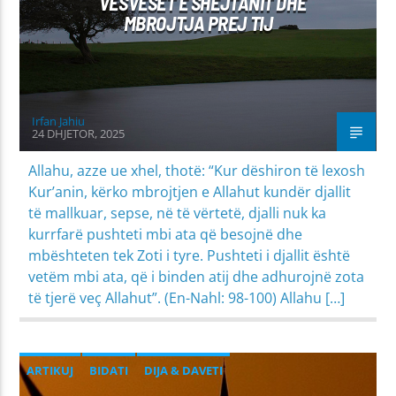
VESVESET E SHEJTANIT DHE
PROBLEME SHPIRTËRORE & SHOQËRORE
MBROJTJA PREJ TIJ
Irfan Jahiu
24 DHJETOR, 2025
Allahu, azze ue xhel, thotë: “Kur dëshiron të lexosh
Kur’anin, kërko mbrojtjen e Allahut kundër djallit
të mallkuar, sepse, në të vërtetë, djalli nuk ka
kurrfarë pushteti mbi ata që besojnë dhe
mbështeten tek Zoti i tyre. Pushteti i djallit është
vetëm mbi ata, që i binden atij dhe adhurojnë zota
të tjerë veç Allahut”. (En-Nahl: 98-100) Allahu […]
ARTIKUJ
BIDATI
DIJA & DAVETI