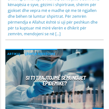
kënaqësia e syve, gëzimi i shpirtrave, shërim për
gjokset dhe vepra më e madhe që me të ngjallen
dhe bëhen të lumtur shpirtrat. Për zemrën
përmendja e Allahut është si uji për peshkun dhe
për ta kuptuar më mirë vlerën e dhikrit për
zemrën, mendojeni se në […]
ARTIKUJ
ÇËSHTJE MJEKËSORE
DIJA & DAVETI
MIRËSJELLJA - EDUKATA FETARE
SI T’I TRAJTOJMË SËMUNDJET
PROBLEME SHPIRTËRORE & SHOQËRORE
EPIDEMIKE?