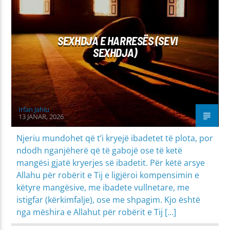
SEXHDJA E HARRESËS (SEVI
SEXHDJA)
Irfan Jahiu
13 JANAR, 2026
Njeriu mundohet që t’i kryejë ibadetet të plota, por
ndodh nganjëherë që të gabojë ose të ketë
mangësi gjatë kryerjes së ibadetit. Për këtë arsye
Allahu për robërit e Tij e ligjëroi kompensimin e
këtyre mangësive, me ibadete vullnetare, me
istigfar (kërkimfalje), ose me shpagim. Kjo është
nga mëshira e Allahut për robërit e Tij […]