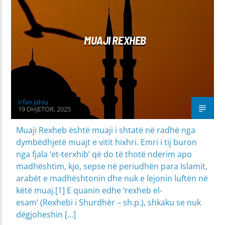
MIRËSJELLJA - EDUKATA FETARE
MUAJI REXHEB
Irfan Jahiu
19 DHJETOR, 2025
Muaji Rexheb është muaji i shtatë në radhë nga
dymbëdhjetë muajt e vitit hixhri. Emri i tij buron
nga fjala ‘et-terxhib’ që do të thotë nderim apo
madhështim, kjo, sepse në periudhën para Islamit,
arabët e madhështonin dhe nuk e lejonin luftën në
këtë muaj.[1] E quanin edhe ‘rexheb el-
esam’ (Rexhebi i Shurdhër – sh.p.), shkaku se nuk
dëgjoheshin […]