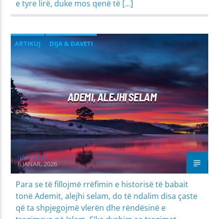
e tyre lirë, duke mos qenë të […]
ARTIKUJ
DIJA & DAVETI
ADEMI, ALEJHI SELAM
Irfan Jahiu
6 JANAR, 2026
Para se të fillojmë rrëfimin e historisë të babait
tonë Ademit, alejhi selam, do të ndalim disa çaste
që ta shpjegojmë vlerën dhe rëndësinë e