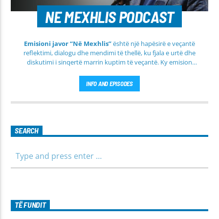
NE MEXHLIS PODCAST
Emisioni javor “Në Mexhlis”
është një hapësirë e veçantë
reflektimi, dialogu dhe mendimi të thellë, ku fjala e urtë dhe
diskutimi i sinqertë marrin kuptim të veçantë. Ky emision
transmetohet
drejtpërdrejt çdo të martë
, duke sjellë tek
publiku një formë komunikimi të hapur, të qetë dhe shumë
INFO AND EPISODES
përmbajtësore
SEARCH
TË FUNDIT