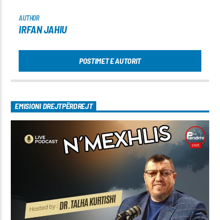
AUTHOR
IRFAN JAHIU
POSTIMET E AUTORIT
EMISIONI DREJTPËRDREJT