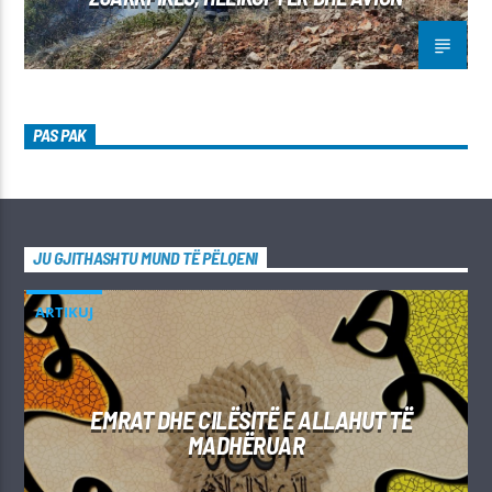
PAS PAK
JU GJITHASHTU MUND TË PËLQENI
ARTIKUJ
EMRAT DHE CILËSITË E ALLAHUT TË
MADHËRUAR