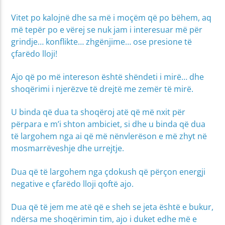
Vitet po kalojnë dhe sa më i moçëm që po bëhem, aq
më tepër po e vërej se nuk jam i interesuar më për
grindje… konflikte… zhgënjime… ose presione të
çfarëdo lloji!
Ajo që po më intereson është shëndeti i mirë… dhe
shoqërimi i njerëzve të drejtë me zemër të mirë.
U binda që dua ta shoqëroj atë që më nxit për
përpara e m’i shton ambiciet, si dhe u binda që dua
të largohem nga ai që më nënvlerëson e më zhyt në
mosmarrëveshje dhe urrejtje.
Dua që të largohem nga çdokush që përçon energji
negative e çfarëdo lloji qoftë ajo.
Dua që të jem me atë që e sheh se jeta është e bukur,
ndërsa me shoqërimin tim, ajo i duket edhe më e