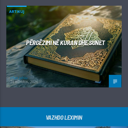
ARTIKUJ
PËRGËZIMI NË KURAN DHE SUNET
Irfan Jahiu
28 KORRIK, 2026
VAZHDO LEXIMIN