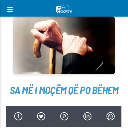
[There are no radio stations in the database]
SA MË I MOÇËM QË PO BËHEM