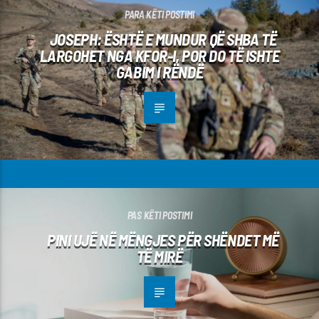
PARA KËTI POSTIMI
JOSEPH: ËSHTË E MUNDUR QË SHBA TË
LARGOHET NGA KFOR-I, POR DO TË ISHTE
GABIM I RËNDË
PAS KËTI POSTIMI
PINI UJË NË MËNGJES PËR SHËNDET MË
TË MIRË