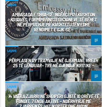
LAJME
AMBASADA E SHBA-SË: NGËRÇI PO I KUSHTON
KOSOVËS, FORMIMI I INSTITUCIONEVE TË BËHET
NË PËRPUTHJE ME KUSHTETUTËN EDHE
VENDIMET E GJK-SË –
LAJME
PËRPLASEN DY TRAMVAJE NË GJERMANI, RRETH
25 TË LËNDUAR– TRE NË GJENDJE KRITIKE –
LAJME
14 VATRA ZJARRI NË SHQIPËRI GJATË 10 ORËVE TË
FUNDIT, 7 ENDE AKTIVE – NDËRHYRJE ME
ZJARRFIKËS, HELIKOPTER DHE AVION