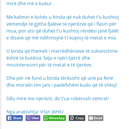
mirë dhe më e bukur.
Me kalimin e kohës u binda që nuk duhet t’u kushtoj
vëmendje të gjitha fjalëve të njerëzve që i flasin për
mua, por ato që duhet t’u kushtoj rëndësi janë fjalët
e disave që më ndihmojnë t’i kuptoj të metat e mia.
U binda që themeli i marrëdhënieve të suksesshme
është te butësia, falja e njëri-tjetrit dhe
mosinteresimi për të metat e të tjerëve.
Dhe për në fund u binda tërësisht që unë pa fenë
dhe moralin tim jam i pavlefshëm kudo që të shkoj!
Sillu mirë me njerëzit, do t’ua robërosh zemrat!
Nga arabishtja: Irfan JAHIU
Viber
WhatsApp
Email
Share
Copy