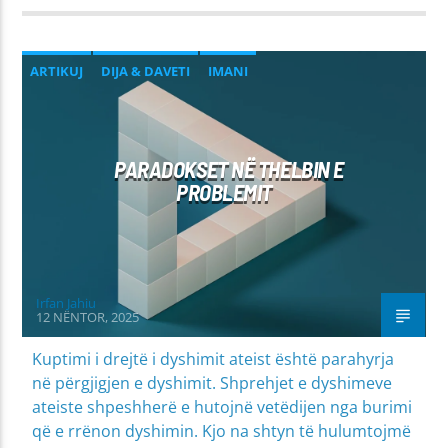
ARTIKUJ
DIJA & DAVETI
IMANI
PARADOKSET NË THELBIN E
PROBLEMIT
Irfan Jahiu
12 NËNTOR, 2025
Kuptimi i drejtë i dyshimit ateist është parahyrja
në përgjigjen e dyshimit. Shprehjet e dyshimeve
ateiste shpeshherë e hutojnë vetëdijen nga burimi
që e rrënon dyshimin. Kjo na shtyn të hulumtojmë