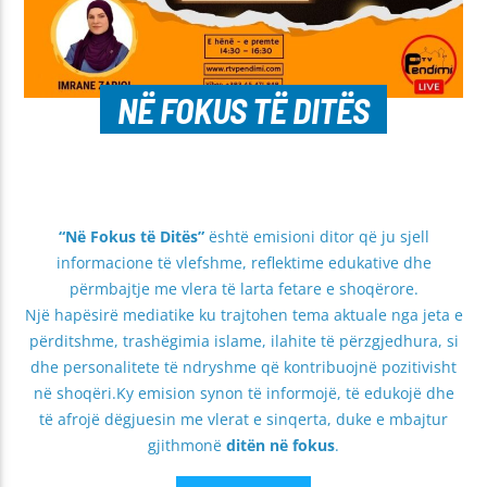
NË FOKUS TË DITËS
“Në Fokus të Ditës”
është emisioni ditor që ju sjell
informacione të vlefshme, reflektime edukative dhe
përmbajtje me vlera të larta fetare e shoqërore.
Një hapësirë mediatike ku trajtohen tema aktuale nga jeta e
përditshme, trashëgimia islame, ilahite të përzgjedhura, si
dhe personalitete të ndryshme që kontribuojnë pozitivisht
në shoqëri.Ky emision synon të informojë, të edukojë dhe
të afrojë dëgjuesin me vlerat e sinqerta, duke e mbajtur
gjithmonë
ditën në fokus
.