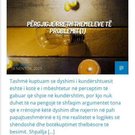
PËRGJIGJE RRETH THEMELEVE TË
PROBLEMIT (1)
Irfan Jahiu
16 NËNTOR, 2025
Tashmë kuptuam se dyshimi i kundërshtuesit
është i kotë e i mbështetur në perceptim të
gabuar që shpie në kundërshtim, por kjo nuk
duhet të na pengojë të shfaqim argumentet tona
që e rrënojnë këtë dyshim dhe nxjerrin në pah
papajtueshmërinë e tij me realitetet e logjikës së
shëndoshë dhe botëkuptimet thelbësore të
besimit. Shpallja […]