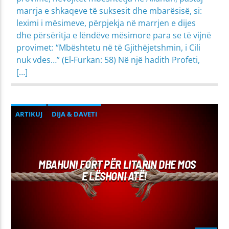
marrja e shkaqeve të suksesit dhe mbarësisë, si:
leximi i mësimeve, përpjekja në marrjen e dijes
dhe përsëritja e lëndëve mësimore para se të vijnë
provimet: “Mbështetu në të Gjithëjetshmin, i Cili
nuk vdes…” (El-Furkan: 58) Në një hadith Profeti,
[…]
ARTIKUJ
DIJA & DAVETI
MIRËSJELLJA - EDUKATA FETARE
PROBLEME SHPIRTËRORE & SHOQËRORE
MBAHUNI FORT PËR LITARIN DHE MOS
E LËSHONI ATË!