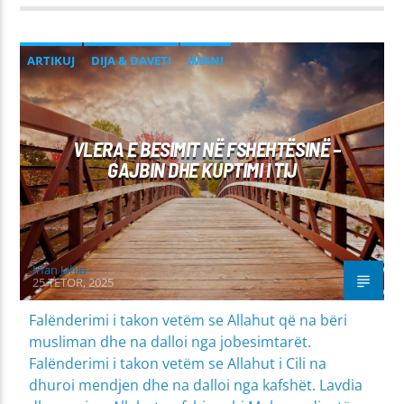
ARTIKUJ
DIJA & DAVETI
IMANI
PROBLEME SHPIRTËRORE & SHOQËRORE
VLERA E BESIMIT NË FSHEHTËSINË –
GAJBIN DHE KUPTIMI I TIJ
Irfan Jahiu
25 TETOR, 2025
Falënderimi i takon vetëm se Allahut që na bëri
musliman dhe na dalloi nga jobesimtarët.
Falënderimi i takon vetëm se Allahut i Cili na
dhuroi mendjen dhe na dalloi nga kafshët. Lavdia