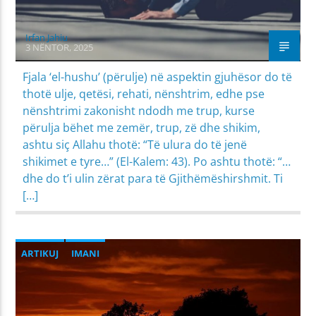
Irfan Jahiu
3 NËNTOR, 2025
Fjala ‘el-hushu’ (përulje) në aspektin gjuhësor do të
thotë ulje, qetësi, rehati, nënshtrim, edhe pse
nënshtrimi zakonisht ndodh me trup, kurse
përulja bëhet me zemër, trup, zë dhe shikim,
ashtu siç Allahu thotë: “Të ulura do të jenë
shikimet e tyre…” (El-Kalem: 43). Po ashtu thotë: “…
dhe do t’i ulin zërat para të Gjithëmëshirshmit. Ti
[…]
ARTIKUJ
IMANI