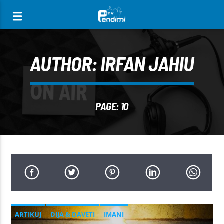
[There are no radio stations in the database]
AUTHOR:
IRFAN JAHIU
PAGE: 10
ARTIKUJ
DIJA & DAVETI
IMANI