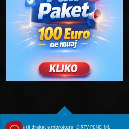
Të gjitha të drejtat e mbrojtura. © RTV PENDIMI.