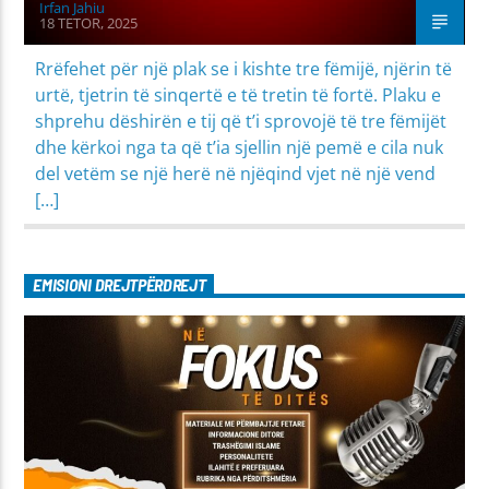
Irfan Jahiu
18 TETOR, 2025
Rrëfehet për një plak se i kishte tre fëmijë, njërin të
urtë, tjetrin të sinqertë e të tretin të fortë. Plaku e
shprehu dëshirën e tij që t’i sprovojë të tre fëmijët
dhe kërkoi nga ta që t’ia sjellin një pemë e cila nuk
del vetëm se një herë në njëqind vjet në një vend
[…]
EMISIONI DREJTPËRDREJT