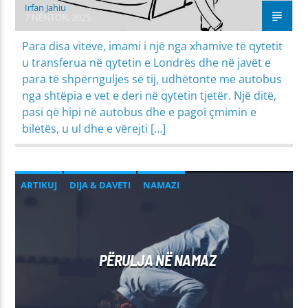
Irfan Jahiu
7 NËNTOR, 2025
Para disa viteve, imami i një nga xhamive të qytetit
u transferua në qytetin e Londrës dhe në javët e
para të shpërnguljes së tij, udhëtonte me autobus
nga shtëpia e vet e deri në qytetin tjetër. Një ditë,
pasi që hipi në autobus dhe e pagoi çmimin e
biletës, u ul dhe e vërejti […]
ARTIKUJ
DIJA & DAVETI
NAMAZI
PËRULJA NË NAMAZ