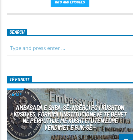
INFO AND EPISODES
SEARCH
TË FUNDIT
LAJME
AMBASADA E SHBA-SË: NGËRÇI PO I KUSHTON
KOSOVËS, FORMIMI I INSTITUCIONEVE TË BËHET
NË PËRPUTHJE ME KUSHTETUTËN EDHE
VENDIMET E GJK-SË –