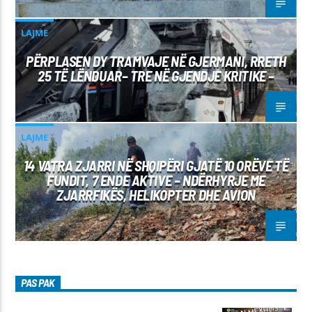
LAJME
PËRPLASEN DY TRAMVAJE NË GJERMANI, RRETH
25 TË LËNDUAR– TRE NË GJENDJE KRITIKE –
LAJME
14 VATRA ZJARRI NË SHQIPËRI GJATË 10 ORËVE TË
FUNDIT, 7 ENDE AKTIVE – NDËRHYRJE ME
ZJARRFIKËS, HELIKOPTER DHE AVION
PAS PAK