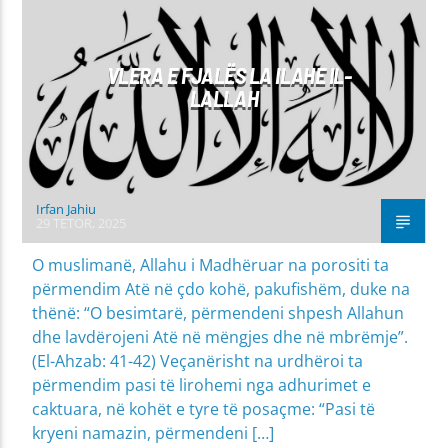
MIRËSJELLJA - EDUKATA FETARE
PROBLEME SHPIRTËRORE & SHOQËRORE
VLERA E FJALËS LA ILAHE IL-
LALLAH
Irfan Jahiu
29 TETOR, 2025
O muslimanë, Allahu i Madhëruar na porositi ta
përmendim Atë në çdo kohë, pakufishëm, duke na
thënë: “O besimtarë, përmendeni shpesh Allahun
dhe lavdërojeni Atë në mëngjes dhe në mbrëmje”.
(El-Ahzab: 41-42) Veçanërisht na urdhëroi ta
përmendim pasi të lirohemi nga adhurimet e
caktuara, në kohët e tyre të posaçme: “Pasi të
kryeni namazin, përmendeni […]