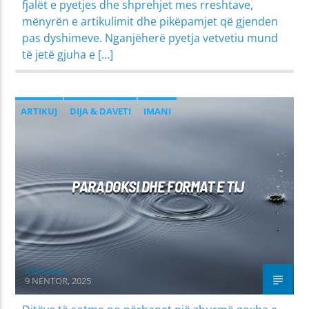
fjalët e pyetjes dhe shprehjet mes rreshtave,
mënyrën e artikulimit dhe pikëpamjet që gjenden
pas dyshimeve. Nganjëherë pyetja vetvetiu mund
të jetë gjuha e […]
ARTIKUJ
DIJA & DAVETI
IMANI
PARADOKSI DHE FORMAT E TIJ
Irfan Jahiu
9 NËNTOR, 2025