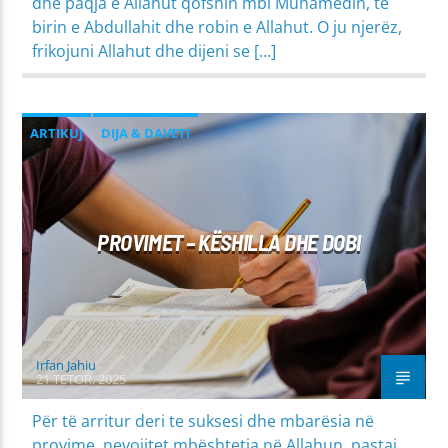
dhe paqja e Allahut qofshin mbi Muhamedin, të
birin e Abdullahit dhe robin e Allahut. O ju njerëz,
frikojuni Allahut dhe dijeni se […]
ARTIKUJ
DIJA & DAVETI
MIRËSJELLJA - EDUKATA FETARE
PROVIMET – KËSHILLA DHE DOBI
Irfan Jahiu
21 TETOR, 2025
Për të arritur deri te suksesi dhe mbarësia në
provime, nevojitet mbështetja në Allahun, pastaj