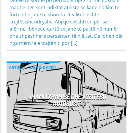
Ditëve të sotme po përhapet një zhurmë goxha e
madhe për kontradiktat ateiste se kanë ndikim të
fortë dhe janë të shumta. Realiteti është
krejtësisht ndryshe. Atij që i vështron për së
afërmi, i bëhet e qartë se janë të paktë në numër
dhe shpeshherë përsëriten të njëjtat. Dallohen për
nga mënyra e trajtimit, por […]
ARTIKUJ
DIJA & DAVETI
MIRËSJELLJA - EDUKATA FETARE
IMAMI I XHAMISË DHE VOZITËSI I
AUTOBUSIT