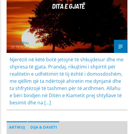
DITA E GJATË
Irfan Jahiu
31 TETOR, 2025
Njerëzit në këtë botë jetojnë të shkujdesur dhe me
shpresa të gjata. Prandaj, rikujtimi i shpirtit për
realitetin e udhëtimin të tij është i domosdoshëm,
me qëllim që ta ndërtojë ahiretin me dynjanë dhe
ta shfrytëzojë të tashmen për të ardhmen. Allahu
e bëri bindjen në Ditën e Kiametit prej shtyllave të
besimit dhe na […]
ARTIKUJ
DIJA & DAVETI