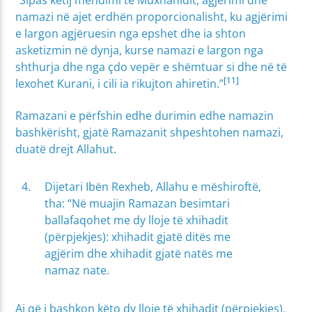
namazi në ajet erdhën proporcionalisht, ku agjërimi
e largon agjëruesin nga epshet dhe ia shton
asketizmin në dynja, kurse namazi e largon nga
shthurja dhe nga çdo vepër e shëmtuar si dhe në të
[11]
lexohet Kurani, i cili ia rikujton ahiretin.”
Ramazani e përfshin edhe durimin edhe namazin
bashkërisht, gjatë Ramazanit shpeshtohen namazi,
duatë drejt Allahut.
Dijetari Ibën Rexheb, Allahu e mëshiroftë,
tha: “Në muajin Ramazan besimtari
ballafaqohet me dy lloje të xhihadit
(përpjekjes): xhihadit gjatë ditës me
agjërim dhe xhihadit gjatë natës me
namaz nate.
Ai që i bashkon këto dy lloje të xhihadit (përpjekjes),