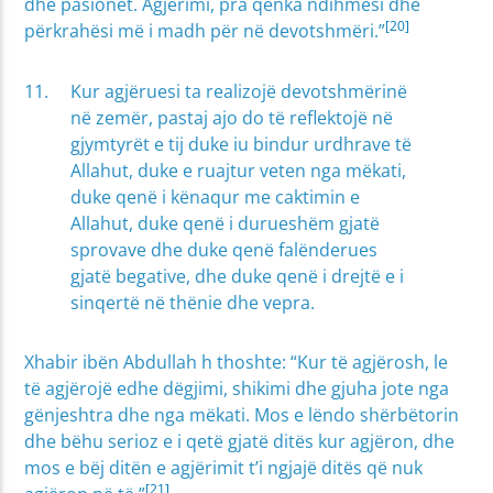
dhe pasionet. Agjërimi, pra qenka ndihmësi dhe
[20]
përkrahësi më i madh për në devotshmëri.”
Kur agjëruesi ta realizojë devotshmërinë
në zemër, pastaj ajo do të reflektojë në
gjymtyrët e tij duke iu bindur urdhrave të
Allahut, duke e ruajtur veten nga mëkati,
duke qenë i kënaqur me caktimin e
Allahut, duke qenë i durueshëm gjatë
sprovave dhe duke qenë falënderues
gjatë begative, dhe duke qenë i drejtë e i
sinqertë në thënie dhe vepra.
Xhabir ibën Abdullah h thoshte: “Kur të agjërosh, le
të agjërojë edhe dëgjimi, shikimi dhe gjuha jote nga
gënjeshtra dhe nga mëkati. Mos e lëndo shërbëtorin
dhe bëhu serioz e i qetë gjatë ditës kur agjëron, dhe
mos e bëj ditën e agjërimit t’i ngjajë ditës që nuk
[21]