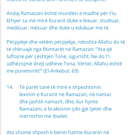
Andaj Ramazani është mundësi e madhe për t’iu
kthyer sa më mirë Kuranit duke e lexuar, studiuar,
medituar, mësuar dhe duke u edukuar me të.
Përpjekje dhe vetëm përpjekje, ndoshta Allahu do të
të shkruajë nga fitimtarët në Ramazan: “Ata që
luftojnë për çështjen Tonë, sigurisht, Ne do t’i
udhëzojmë drejt udhëve Tona. Vërtet, Allahu është
me punëmirët!” (El-Ankebut: 69)
Të parët tanë të mirë e shpeshtonin
leximin e Kuranit në Ramazan, në namaz
dhe jashtë namazit, dhe, kur hynte
Ramazani, e braktisnin çdo gjë tjetër dhe
merreshin me ibadet.
Ata shumë shpesh e bënin hatme Kuranin në