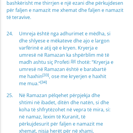
bashkërisht me thirrjen e një ezani dhe përkujdesen
për faljen e namazit me xhemat dhe faljen e namazit
të teravive.
Umreja është nga adhurimet e mëdha, si
dhe shlyese e mëkateve dhe ajo e largon
varfërinë e atij që e kryen. Kryerja e
umresë në Ramazan ka shpërblim më të
madh ashtu siç Profeti ﷺ thotë: “Kryerja e
umresë në Ramazan është e barabartë
[33]
me haxhin
, ose me kryerjen e haxhit
[34]
me mua.”
Në Ramazan pëlqehet përpjekja dhe
shtimi në ibadet, ditën dhe natën, si dhe
koha të shfrytëzohet në vepra të mira, si:
në namaz, lexim të Kuranit, të
përkujdesurit për faljen e namazit me
xhemat, nisja herët për në xhami,