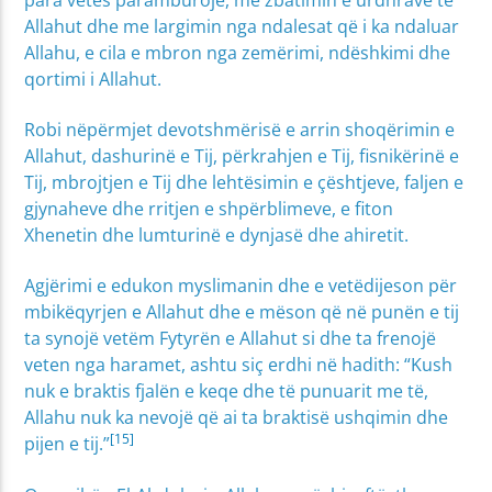
Allahut dhe me largimin nga ndalesat që i ka ndaluar
Allahu, e cila e mbron nga zemërimi, ndëshkimi dhe
qortimi i Allahut.
Robi nëpërmjet devotshmërisë e arrin shoqërimin e
Allahut, dashurinë e Tij, përkrahjen e Tij, fisnikërinë e
Tij, mbrojtjen e Tij dhe lehtësimin e çështjeve, faljen e
gjynaheve dhe rritjen e shpërblimeve, e fiton
Xhenetin dhe lumturinë e dynjasë dhe ahiretit.
Agjërimi e edukon myslimanin dhe e vetëdijeson për
mbikëqyrjen e Allahut dhe e mëson që në punën e tij
ta synojë vetëm Fytyrën e Allahut si dhe ta frenojë
veten nga haramet, ashtu siç erdhi në hadith: “Kush
nuk e braktis fjalën e keqe dhe të punuarit me të,
Allahu nuk ka nevojë që ai ta braktisë ushqimin dhe
[15]
pijen e tij.”