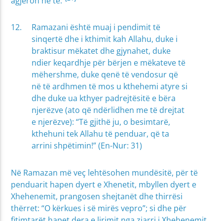
agjëron në të.”
Ramazani është muaj i pendimit të
sinqertë dhe i kthimit kah Allahu, duke i
braktisur mëkatet dhe gjynahet, duke
ndier keqardhje për bërjen e mëkateve të
mëhershme, duke qenë të vendosur që
në të ardhmen të mos u kthehemi atyre si
dhe duke ua kthyer padrejtësitë e bëra
njerëzve (ato që ndërlidhen me të drejtat
e njerëzve): “Të gjithë ju, o besimtarë,
kthehuni tek Allahu të penduar, që ta
arrini shpëtimin!” (En-Nur: 31)
Në Ramazan më veç lehtësohen mundësitë, për të
penduarit hapen dyert e Xhenetit, mbyllen dyert e
Xhehenemit, prangosen shejtanët dhe thirrësi
thërret: “O kërkues i së mirës vepro”; si dhe për
fitimtarët hapet dera e lirimit nga zjarri i Xhehenemit.