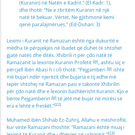
(Kuranin) në Natën e Kadrit.” (El-Kadr: 1),
dhe thotë: “Ne e zbritëm Kuranin në një
natë të bekuar. Vërtet, Ne gjithmonë kemi
qenë paralajmërues.” (Ed-Duhan: 3)
Leximi i Kuranit në Ramazan është nga dukuritë e
mëdha të përpjekjes në ibadet që duhet të shtohet
gjatë natës dhe ditës. Xhibrili n për çdo natë të
Ramazanit ia lexonte Kuranin Profetit ﷺ, ashtu siç e
përcjell Ibën Abasi h i cili thotë: “Pejgamberi ﷺ ishte
më bujari ndër njerëzit dhe bujaria e tij edhe më
tepër shtohej në Ramazan pasi e takonte Xhibrilin
për çdo natë dhe e lexonin bashkërisht Kuranin. Kjo e
bënte Pejgamberin ﷺ të jetë më bujar në mirësi se
[22]
era e lehtë e freskët.”
Muhamed ibën Shihab Ez-Zuhrij, Allahu e mëshiroftë,
kur vinte Ramazani thoshte: “Ramazani është muaj i
[23]
leximit të Kuranit dhe i dhënies së ushqimit.”