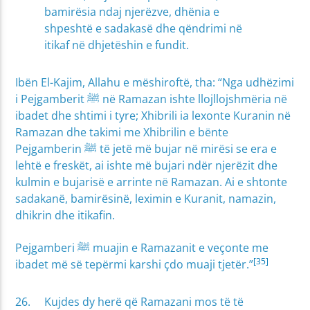
bamirësia ndaj njerëzve, dhënia e
shpeshtë e sadakasë dhe qëndrimi në
itikaf në dhjetëshin e fundit.
Ibën El-Kajim, Allahu e mëshiroftë, tha: “Nga udhëzimi
i Pejgamberit ﷺ në Ramazan ishte llojllojshmëria në
ibadet dhe shtimi i tyre; Xhibrili ia lexonte Kuranin në
Ramazan dhe takimi me Xhibrilin e bënte
Pejgamberin ﷺ të jetë më bujar në mirësi se era e
lehtë e freskët, ai ishte më bujari ndër njerëzit dhe
kulmin e bujarisë e arrinte në Ramazan. Ai e shtonte
sadakanë, bamirësinë, leximin e Kuranit, namazin,
dhikrin dhe itikafin.
Pejgamberi ﷺ muajin e Ramazanit e veçonte me
[35]
ibadet më së tepërmi karshi çdo muaji tjetër.”
Kujdes dy herë që Ramazani mos të të