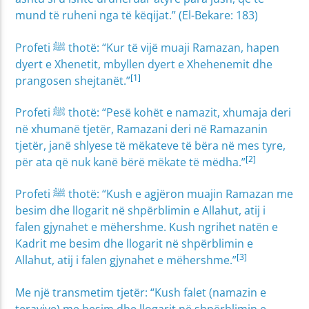
mund të ruheni nga të këqijat.” (El-Bekare: 183)
Profeti ﷺ thotë: “Kur të vijë muaji Ramazan, hapen
dyert e Xhenetit, mbyllen dyert e Xhehenemit dhe
[1]
prangosen shejtanët.”
Profeti ﷺ thotë: “Pesë kohët e namazit, xhumaja deri
në xhumanë tjetër, Ramazani deri në Ramazanin
tjetër, janë shlyese të mëkateve të bëra në mes tyre,
[2]
për ata që nuk kanë bërë mëkate të mëdha.”
Profeti ﷺ thotë: “Kush e agjëron muajin Ramazan me
besim dhe llogarit në shpërblimin e Allahut, atij i
falen gjynahet e mëhershme. Kush ngrihet natën e
Kadrit me besim dhe llogarit në shpërblimin e
[3]
Allahut, atij i falen gjynahet e mëhershme.”
Me një transmetim tjetër: “Kush falet (namazin e
teravive) me besim dhe llogarit në shpërblimin e