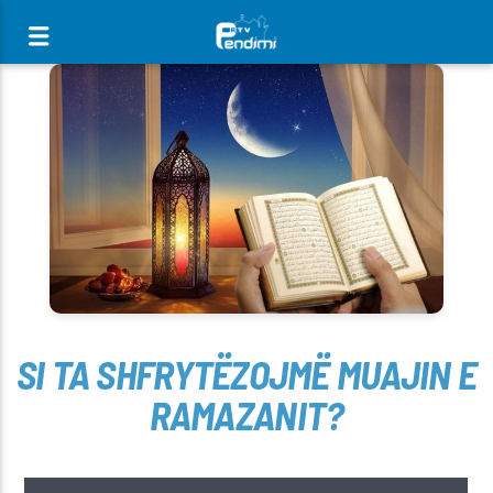
[There are no radio stations in the database]
SI TA SHFRYTËZOJMË MUAJIN E
RAMAZANIT?