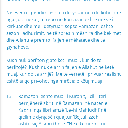
Në esencë, pendimi është i detyruar në çdo kohë dhe
nga çdo mëkat, mirëpo në Ramazan është më se i
kërkuar dhe më i detyruar, sepse Ramazani është
sezon i adhurimit, në të zbresin mëshira dhe bekimet
dhe Allahu e premtoi faljen e mëkateve dhe të
gjynaheve.
Kush nuk përfiton gjatë këtij muaji, kur do të
përfitojë?! Kush nuk e arrin faljen e Allahut në këtë
muaj, kur do ta arrijë?! Me të vërtetë i privuar realisht
është ai që privohet nga mirësia e këtij muaji.
Ramazani është muaji i Kuranit, i cili i tëri
përnjëherë zbriti në Ramazan, në natën e
Kadrit, nga libri amzë ‘Levhi Mahfudhi’ në
qiellin e dynjasë i quajtur ‘Bejtul Izzeh’,
ashtu siç Allahu thotë: “Ne e kemi zbritur