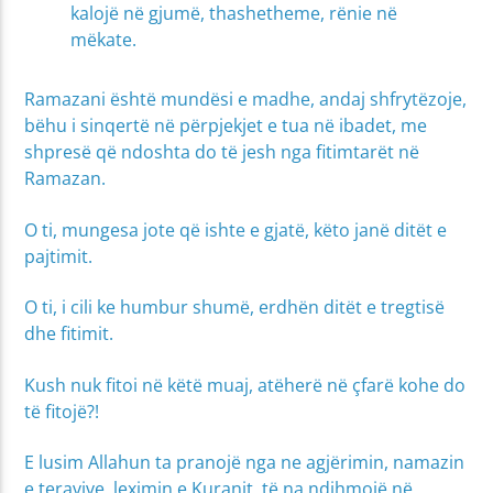
kalojë në gjumë, thashetheme, rënie në
mëkate.
Ramazani është mundësi e madhe, andaj shfrytëzoje,
bëhu i sinqertë në përpjekjet e tua në ibadet, me
shpresë që ndoshta do të jesh nga fitimtarët në
Ramazan.
O ti, mungesa jote që ishte e gjatë, këto janë ditët e
pajtimit.
O ti, i cili ke humbur shumë, erdhën ditët e tregtisë
dhe fitimit.
Kush nuk fitoi në këtë muaj, atëherë në çfarë kohe do
të fitojë?!
E lusim Allahun ta pranojë nga ne agjërimin, namazin
e teravive, leximin e Kuranit, të na ndihmojë në