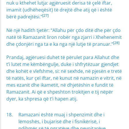
nuk u kthehet lutja: agjëruesit derisa të çelë iftar,
imamit (udhëheqësit) të drejtë dhe atij që i është
[27]
bërë padrejtësi.”
Në një hadith tjetër: “Allahu për çdo ditë dhe për çdo
natë të Ramazanit liron robër nga zjarri i Xhehenemit
[28]
dhe çdonjëri nga ta e ka nga një lutje të pranuar.”
Prandaj, agjëruesi duhet të përulet para Allahut dhe
t’i lutet me këmbëngulje, duke i shfrytëzuar gjendjet
dhe kohët e vlefshme, si: në sexhde, në pjesën e tretë
të natës, kur çel iftar, në kunut në namazin e vitrit, në
mes ezanit dhe ikametit, në dhjetëshin e fundit të
Ramazanit. Ai që e shpeshton trokitjen e tij nëpër
dyer, ka shpresa që t’i hapen atij.
Ramazani është muaj i shpenzimit dhe i
lëmoshës, i bujarisë dhe i fisnikërisë, i
ndihmës së të ngratëve dhe nevojtarëve.