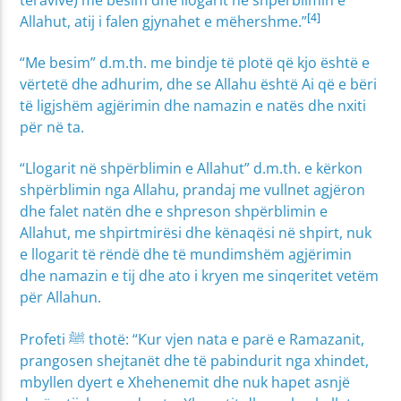
[4]
Allahut, atij i falen gjynahet e mëhershme.”
“Me besim” d.m.th. me bindje të plotë që kjo është e
vërtetë dhe adhurim, dhe se Allahu është Ai që e bëri
të ligjshëm agjërimin dhe namazin e natës dhe nxiti
për në ta.
“Llogarit në shpërblimin e Allahut” d.m.th. e kërkon
shpërblimin nga Allahu, prandaj me vullnet agjëron
dhe falet natën dhe e shpreson shpërblimin e
Allahut, me shpirtmirësi dhe kënaqësi në shpirt, nuk
e llogarit të rëndë dhe të mundimshëm agjërimin
dhe namazin e tij dhe ato i kryen me sinqeritet vetëm
për Allahun.
Profeti ﷺ thotë: “Kur vjen nata e parë e Ramazanit,
prangosen shejtanët dhe të pabindurit nga xhindet,
mbyllen dyert e Xhehenemit dhe nuk hapet asnjë