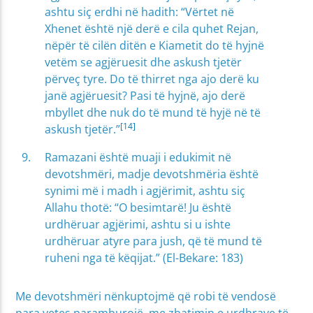
ashtu siç erdhi në hadith: “Vërtet në
Xhenet është një derë e cila quhet Rejan,
nëpër të cilën ditën e Kiametit do të hyjnë
vetëm se agjëruesit dhe askush tjetër
përveç tyre. Do të thirret nga ajo derë ku
janë agjëruesit? Pasi të hyjnë, ajo derë
mbyllet dhe nuk do të mund të hyjë në të
[14]
askush tjetër.”
Ramazani është muaji i edukimit në
devotshmëri, madje devotshmëria është
synimi më i madh i agjërimit, ashtu siç
Allahu thotë: “O besimtarë! Ju është
urdhëruar agjërimi, ashtu si u ishte
urdhëruar atyre para jush, që të mund të
ruheni nga të këqijat.” (El-Bekare: 183)
Me devotshmëri nënkuptojmë që robi të vendosë
para vetes paramburojë, me zbatimin e urdhrave të