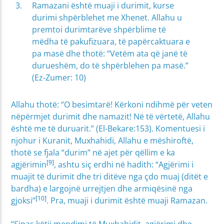
Ramazani është muaji i durimit, kurse
durimi shpërblehet me Xhenet. Allahu u
premtoi durimtarëve shpërblime të
mëdha të pakufizuara, të papërcaktuara e
pa masë dhe thotë: “Vetëm ata që janë të
durueshëm, do të shpërblehen pa masë.”
(Ez-Zumer: 10)
Allahu thotë: “O besimtarë! Kërkoni ndihmë për veten
nëpërmjet durimit dhe namazit! Në të vërtetë, Allahu
është me të duruarit.” (El-Bekare:153). Komentuesi i
njohur i Kuranit, Muxhahidi, Allahu e mëshiroftë,
thotë se fjala “durim” në ajet për qëllim e ka
[9]
agjërimin
, ashtu siç erdhi në hadith: “Agjërimi i
muajit të durimit dhe tri ditëve nga çdo muaj (ditët e
bardha) e largojnë urrejtjen dhe armiqësinë nga
[10]
gjoksi”
. Pra, muaji i durimit është muaji Ramazan.
“Sipas këtij mendimi të Muxhahidit, agjërimi dhe