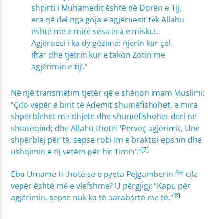
shpirti i Muhamedit është në Dorën e Tij,
era që del nga goja e agjëruesit tek Allahu
është më e mirë sesa era e miskut.
Agjëruesi i ka dy gëzime: njërin kur çel
iftar dhe tjetrin kur e takon Zotin me
agjërimin e tij’.”
Në një transmetim tjetër që e shënon imam Muslimi:
“Çdo vepër e birit të Ademit shumëfishohet, e mira
shpërblehet me dhjetë dhe shumëfishohet deri në
shtatëqind; dhe Allahu thotë: ‘Përveç agjërimit, Unë
shpërblej për të, sepse robi Im e braktisi epshin dhe
[7]
ushqimin e tij vetëm për hir Timin’.”
Ebu Umame h thotë se e pyeta Pejgamberin ﷺ cila
vepër është më e vlefshme? U përgjigj: “Kapu për
[8]
agjërimin, sepse nuk ka të barabartë me të.”