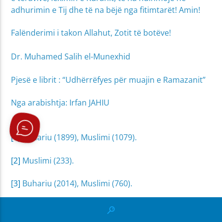
adhurimin e Tij dhe të na bëjë nga fitimtarët! Amin!
Falënderimi i takon Allahut, Zotit të botëve!
Dr. Muhamed Salih el-Munexhid
Pjesë e librit : “Udhërrëfyes për muajin e Ramazanit”
Nga arabishtja: Irfan JAHIU
[1]
Buhariu (1899), Muslimi (1079).
[2]
Muslimi (233).
[3]
Buhariu (2014), Muslimi (760).
[4]
Buhariu (37), Muslimi (760).