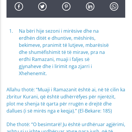
Na bëri hije sezoni i mirësive dhe na
erdhën ditët e dhuntive, mëshirës,
bekimeve, pranimit të lutjeve, mbarësisë
dhe shumëfishimit të të mirave, pra na
erdhi Ramazani, muaji i faljes së
gjynaheve dhe i lirimit nga zjarri i
Xhehenemit.
Allahu thotë: “Muaji i Ramazanit është ai, në të cilin ka
zbritur Kurani, që është udhërrëfyes për njerëzit,
plot me shenja të qarta për rrugën e drejtë dhe
dallues (i së mirës nga e keqja).” (El-Bekare: 185)
Dhe thotë: “O besimtarë! Ju është urdhëruar agjërimi,
ashtu si u ishte urdhëruar atyre para jush, që të