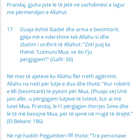
Prandaj, gjuha jote le të jetë në vazhdimësi e lagur
me përmendjen e Allahut.
Duaja është ibadet dhe arma e besimtarit,
gjëja më e ndershme tek Allahu si dhe
zbatim i urdhrit të Allahut: “Zoti juaj ka
thënë: ‘Lutmuni Mua, se do t’ju
përgjigjem’!” (Gafir: 60)
Në mes të ajeteve ku Allahu flet rreth agjërimit,
Allahu na nxiti për lutje e dua dhe thotë: “Kur robërit
e Mi (besimtarë) të pyesin për Mua, (thuaju se) Unë
jam afër, u përgjigjem lutjeve të lutësit, kur ai më
lutet Mua. Prandaj, le t’i përgjigjen thirrjes Sime dhe
le të më besojnë Mua, për të qenë në rrugë të drejtë.”
(El-Bekare: 186)
Në një hadith Pejgamberi ﷺ thotë: “Tre personave