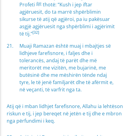
Profeti ﷺ thotë: “Kush i jep iftar
agjëruesit, do ta marrë shpërblimin
sikurse të atij që agjëroi, pa iu pakësuar
asgjë agjëruesit nga shpërblimi i agjërimit
[32]
të tij.”
Muaji Ramazan është muaj i mbajtjes së
lidhjeve farefisnore, i faljes dhe i
tolerancës, andaj të parët dhe më
meritorët me vizitën, me bujarinë, me
butësinë dhe me mëshirën tënde ndaj
tyre, le të jenë familjarët dhe të afërmit e,
në veçanti, të varfrit nga ta.
Atij që i mban lidhjet farefisnore, Allahu ia lehtëson
riskun e tij, i jep bereqet në jetën e tij dhe e mbron
nga përfundimi i keq.