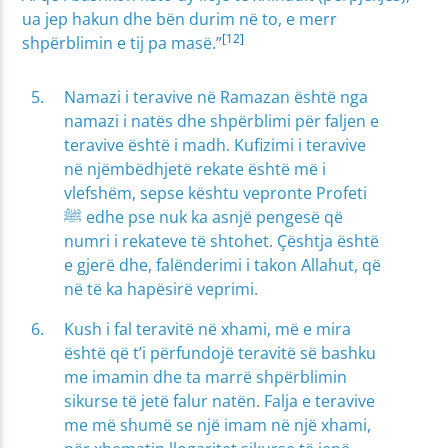
ua jep hakun dhe bën durim në to, e merr
[12]
shpërblimin e tij pa masë.”
Namazi i teravive në Ramazan është nga
namazi i natës dhe shpërblimi për faljen e
teravive është i madh. Kufizimi i teravive
në njëmbëdhjetë rekate është më i
vlefshëm, sepse kështu vepronte Profeti
ﷺ edhe pse nuk ka asnjë pengesë që
numri i rekateve të shtohet. Çështja është
e gjerë dhe, falënderimi i takon Allahut, që
në të ka hapësirë veprimi.
Kush i fal teravitë në xhami, më e mira
është që t’i përfundojë teravitë së bashku
me imamin dhe ta marrë shpërblimin
sikurse të jetë falur natën. Falja e teravive
me më shumë se një imam në një xhami,