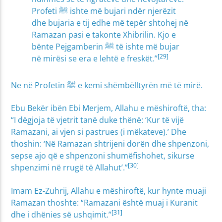
Profeti ﷺ ishte më bujari ndër njerëzit
dhe bujaria e tij edhe më tepër shtohej në
Ramazan pasi e takonte Xhibrilin. Kjo e
bënte Pejgamberin ﷺ të ishte më bujar
[29]
në mirësi se era e lehtë e freskët.”
Ne në Profetin ﷺ e kemi shëmbëlltyrën më të mirë.
Ebu Bekër ibën Ebi Merjem, Allahu e mëshiroftë, tha:
“I dëgjoja të vjetrit tanë duke thënë: ‘Kur të vijë
Ramazani, ai vjen si pastrues (i mëkateve).’ Dhe
thoshin: ‘Në Ramazan shtrijeni dorën dhe shpenzoni,
sepse ajo që e shpenzoni shumëfishohet, sikurse
[30]
shpenzimi në rrugë të Allahut’.”
Imam Ez-Zuhrij, Allahu e mëshiroftë, kur hynte muaji
Ramazan thoshte: “Ramazani është muaj i Kuranit
[31]
dhe i dhënies së ushqimit.”