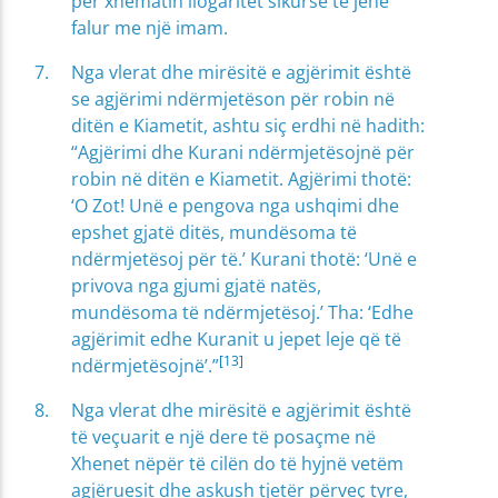
për xhematin llogaritet sikurse të jenë
falur me një imam.
Nga vlerat dhe mirësitë e agjërimit është
se agjërimi ndërmjetëson për robin në
ditën e Kiametit, ashtu siç erdhi në hadith:
“Agjërimi dhe Kurani ndërmjetësojnë për
robin në ditën e Kiametit. Agjërimi thotë:
‘O Zot! Unë e pengova nga ushqimi dhe
epshet gjatë ditës, mundësoma të
ndërmjetësoj për të.’ Kurani thotë: ‘Unë e
privova nga gjumi gjatë natës,
mundësoma të ndërmjetësoj.’ Tha: ‘Edhe
agjërimit edhe Kuranit u jepet leje që të
[13]
ndërmjetësojnë’.”
Nga vlerat dhe mirësitë e agjërimit është
të veçuarit e një dere të posaçme në
Xhenet nëpër të cilën do të hyjnë vetëm
agjëruesit dhe askush tjetër përveç tyre,