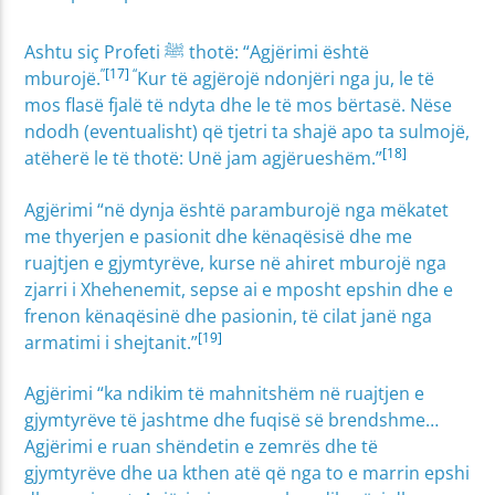
Ashtu siç Profeti ﷺ thotë: “Agjërimi është
”
[17]
“
mburojë.
Kur të agjërojë ndonjëri nga ju, le të
mos flasë fjalë të ndyta dhe le të mos bërtasë. Nëse
ndodh (eventualisht) që tjetri ta shajë apo ta sulmojë,
[18]
atëherë le të thotë: Unë jam agjërueshëm.”
Agjërimi “në dynja është paramburojë nga mëkatet
me thyerjen e pasionit dhe kënaqësisë dhe me
ruajtjen e gjymtyrëve, kurse në ahiret mburojë nga
zjarri i Xhehenemit, sepse ai e mposht epshin dhe e
frenon kënaqësinë dhe pasionin, të cilat janë nga
[19]
armatimi i shejtanit.”
Agjërimi “ka ndikim të mahnitshëm në ruajtjen e
gjymtyrëve të jashtme dhe fuqisë së brendshme…
Agjërimi e ruan shëndetin e zemrës dhe të
gjymtyrëve dhe ua kthen atë që nga to e marrin epshi