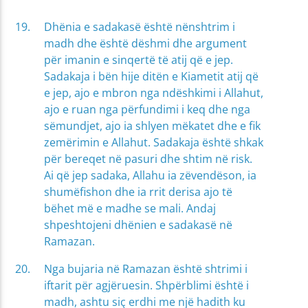
Dhënia e sadakasë është nënshtrim i
madh dhe është dëshmi dhe argument
për imanin e sinqertë të atij që e jep.
Sadakaja i bën hije ditën e Kiametit atij që
e jep, ajo e mbron nga ndëshkimi i Allahut,
ajo e ruan nga përfundimi i keq dhe nga
sëmundjet, ajo ia shlyen mëkatet dhe e fik
zemërimin e Allahut. Sadakaja është shkak
për bereqet në pasuri dhe shtim në risk.
Ai që jep sadaka, Allahu ia zëvendëson, ia
shumëfishon dhe ia rrit derisa ajo të
bëhet më e madhe se mali. Andaj
shpeshtojeni dhënien e sadakasë në
Ramazan.
Nga bujaria në Ramazan është shtrimi i
iftarit për agjëruesin. Shpërblimi është i
madh, ashtu siç erdhi me një hadith ku