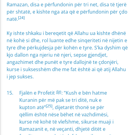
Ramazan, disa e përfundonin për tri net, disa të tjerë
për shtatë, e kishte nga ata që e përfundonin për çdo
[24]
natë.
Ky ishte shkaku i bereqetit që Allahu ua kishte dhënë
në kohë si dhe, rol luante edhe sinqeriteti në nijetin e
tyre dhe përkujdesja për kohën e tyre. S’ka dyshim që
kjo dallon nga njeriu në njeri, sepse gjendjet,
angazhimet dhe punët e tyre dallojnë te çdonjëri,
kurse i suksesshëm dhe me fat është ai që atij Allahu
i jep sukses.
Fjalën e Profetit ﷺ: “Kush e bën hatme
Kuranin për më pak se tri ditë, nuk e
[25]
kupton atë”
, dijetarët thonë se për
qëllim është nëse bëhet në vazhdimësi,
kurse në kohë të vlefshme, sikurse muaji i
Ramazanit e, në veçanti, dhjetë ditët e