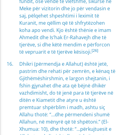
fundit, ose vende të vlefshme, sikurse në
Meke për vizitorin dhe jo për vendasin e
saj, pëlqehet shpeshtimi i leximit të
Kuranit, me qëllim që të shfrytëzohen
koha apo vendi. Kjo është thënie e imam
Ahmedit dhe Is’hak Er-Rahavejh dhe të
tjerëve, si dhe këtë mendim e përforcon
[26]
të vepruarit e të tjerëve kësisoji.
Dhikri (përmendja e Allahut) është jetë,
pastrim dhe rehati për zemrën, e kënaq të
Gjithëmëshirshmin, e largon shejtanin, i
fshin gjynahet dhe ata që bëjnë dhikër
vazhdimisht, do të jenë para të tjerëve në
ditën e Kiametit dhe atyre u është
premtuar shpërblim i madh, ashtu siç
Allahu thotë: “…dhe përmendeni shumë
Allahun, në mënyrë që të shpëtoni.” (El-
Xhumua: 10), dhe thotë: “…përkujtuesit e