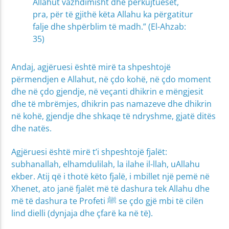
Allahut vazhdimisht dhe përkujtueset,
pra, për të gjithë këta Allahu ka përgatitur
falje dhe shpërblim të madh.” (El-Ahzab:
35)
Andaj, agjëruesi është mirë ta shpeshtojë
përmendjen e Allahut, në çdo kohë, në çdo moment
dhe në çdo gjendje, në veçanti dhikrin e mëngjesit
dhe të mbrëmjes, dhikrin pas namazeve dhe dhikrin
në kohë, gjendje dhe shkaqe të ndryshme, gjatë ditës
dhe natës.
Agjëruesi është mirë t’i shpeshtojë fjalët:
subhanallah, elhamdulilah, la ilahe il-llah, uAllahu
ekber. Atij që i thotë këto fjalë, i mbillet një pemë në
Xhenet, ato janë fjalët më të dashura tek Allahu dhe
më të dashura te Profeti ﷺ se çdo gjë mbi të cilën
lind dielli (dynjaja dhe çfarë ka në të).