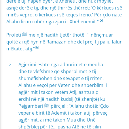
derë e tij, hapen dyert e Xhenetit dhe nuk mbyllet
asnjë derë e tij, dhe një thirrës thërret: ‘O kërkues i së
mirës vepro, o kërkues i së keqes freno.’ Për çdo natë
[5]
Allahu liron robër nga zjarri i Xhehenemit.”
Profeti ﷺ me një hadith tjetër thotë: “I nënçmuar
qoftë ai që hyn në Ramazan dhe del prej tij pa iu falur
[6]
mëkatet atij.”
Agjërimi është nga adhurimet e mëdha
dhe të vlefshme që shpërblimet e tij
shumëfishohen dhe sevapet e tij rriten.
Allahu e veçoi për Veten dhe shpërblimi i
agjërimit i takon vetëm Atij, ashtu siç
erdhi në një hadith kudsij (të shenjtë) ku
Pejgamberi ﷺ përcjell: “Allahu thotë: ‘Çdo
vepër e birit të Ademit i takon atij, përveç
agjërimit, ai më takon Mua dhe Unë
shpërblej për të… pasha Atë në të cilin