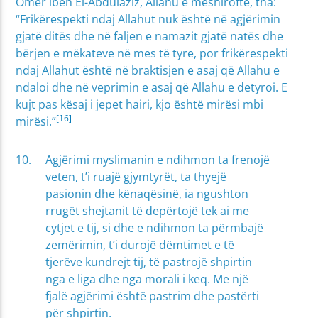
Omer ibën El-Abdulaziz, Allahu e mëshiroftë, tha:
“Frikërespekti ndaj Allahut nuk është në agjërimin
gjatë ditës dhe në faljen e namazit gjatë natës dhe
bërjen e mëkateve në mes të tyre, por frikërespekti
ndaj Allahut është në braktisjen e asaj që Allahu e
ndaloi dhe në veprimin e asaj që Allahu e detyroi. E
kujt pas kësaj i jepet hairi, kjo është mirësi mbi
[16]
mirësi.”
Agjërimi myslimanin e ndihmon ta frenojë
veten, t’i ruajë gjymtyrët, ta thyejë
pasionin dhe kënaqësinë, ia ngushton
rrugët shejtanit të depërtojë tek ai me
cytjet e tij, si dhe e ndihmon ta përmbajë
zemërimin, t’i durojë dëmtimet e të
tjerëve kundrejt tij, të pastrojë shpirtin
nga e liga dhe nga morali i keq. Me një
fjalë agjërimi është pastrim dhe pastërti
për shpirtin.