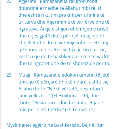
Agjërimi i Ramazanit ia rikujton robit
dhuntinë e madhe të Allahut mbi të, si
dhe është rikujtim praktik për urinë e të
uriturve dhe mjerimin e të varfërve dhe të
ngratëve. Ai që e shijon dhembjen e urisë
dhe etjes gjatë ditës për një muaj, do të
kthjellet dhe do të vetëdijesohet rreth atij
që shumicën e jetës së tij e jeton i uritur,
kështu që do të bashkëndiejë me të varfrit
dhe të ngratët dhe do të shpenzojë për ta.
Muaji i Ramazanit e edukon umetin të jetë
unik, jo të përçarë dhe të ndarë, ashtu siç
Allahu thotë: “Në të vërtetë, besimtarët
janë vëllezër…” (El-Huxhurat: 10), dhe
thotë: “Besimtarët dhe besimtaret janë
miq për njëri-tjetrin.” (Et-Teube: 71)
Myslimanët agjërojnë bashkërisht, bëjnë iftar