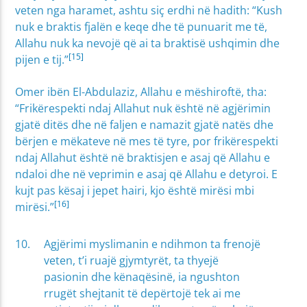
veten nga haramet, ashtu siç erdhi në hadith: “Kush
nuk e braktis fjalën e keqe dhe të punuarit me të,
Allahu nuk ka nevojë që ai ta braktisë ushqimin dhe
[15]
pijen e tij.”
Omer ibën El-Abdulaziz, Allahu e mëshiroftë, tha:
“Frikërespekti ndaj Allahut nuk është në agjërimin
gjatë ditës dhe në faljen e namazit gjatë natës dhe
bërjen e mëkateve në mes të tyre, por frikërespekti
ndaj Allahut është në braktisjen e asaj që Allahu e
ndaloi dhe në veprimin e asaj që Allahu e detyroi. E
kujt pas kësaj i jepet hairi, kjo është mirësi mbi
[16]
mirësi.”
Agjërimi myslimanin e ndihmon ta frenojë
veten, t’i ruajë gjymtyrët, ta thyejë
pasionin dhe kënaqësinë, ia ngushton
rrugët shejtanit të depërtojë tek ai me