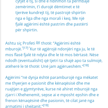
cytjet e tij, si dhe e ndihmon ta përmbajë
zemërimin, t’i durojë dëmtimet e të
tjerëve kundrejt tij, të pastrojë shpirtin
nga e liga dhe nga morali i keq. Me një
fjalë agjërimi është pastrim dhe pastërti
për shpirtin.
Ashtu siç Profeti ﷺ thotë: “Agjërimi është
”
[17]
“
mburojë.
Kur të agjërojë ndonjëri nga ju, le të
mos flasë fjalë të ndyta dhe le të mos bërtasë. Nëse
ndodh (eventualisht) që tjetri ta shajë apo ta sulmojë,
[18]
atëherë le të thotë: Unë jam agjërueshëm.”
Agjërimi “në dynja është paramburojë nga mëkatet
me thyerjen e pasionit dhe kënaqësisë dhe me
ruajtjen e gjymtyrëve, kurse në ahiret mburojë nga
zjarri i Xhehenemit, sepse ai e mposht epshin dhe e
frenon kënaqësinë dhe pasionin, të cilat janë nga
[19]
armatimi i shejtanit.”