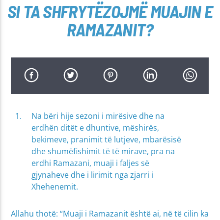
SI TA SHFRYTËZOJMË MUAJIN E
RAMAZANIT?
Na bëri hije sezoni i mirësive dhe na
erdhën ditët e dhuntive, mëshirës,
bekimeve, pranimit të lutjeve, mbarësisë
dhe shumëfishimit të të mirave, pra na
erdhi Ramazani, muaji i faljes së
gjynaheve dhe i lirimit nga zjarri i
Xhehenemit.
Allahu thotë: “Muaji i Ramazanit është ai, në të cilin ka