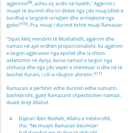
[9]
agjërimin
, ashtu siç erdhi në hadith: “Agjërimi i
muajit të durimit dhe tri ditëve nga çdo muaj (ditët e
bardha) e largojnë urrejtjen dhe armiqësinë nga
[10]
gjoksi”
. Pra, muaji i durimit është muaji Ramazan.
“Sipas këtij mendimi të Muxhahidit, agjërimi dhe
namazi në ajet erdhën proporcionalisht, ku agjërimi
e largon agjëruesin nga epshet dhe ia shton
asketizmin në dynja, kurse namazi e largon nga
shthurja dhe nga çdo vepër e shëmtuar si dhe në të
[11]
lexohet Kurani, i cili ia rikujton ahiretin.”
Ramazani e përfshin edhe durimin edhe namazin
bashkërisht, gjatë Ramazanit shpeshtohen namazi,
duatë drejt Allahut.
Dijetari Ibën Rexheb, Allahu e mëshiroftë,
tha: “Në muajin Ramazan besimtari
ballafaqohet me dy lloje të xhihadit