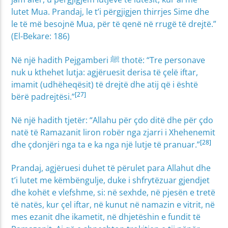
lutet Mua. Prandaj, le t’i përgjigjen thirrjes Sime dhe
le të më besojnë Mua, për të qenë në rrugë të drejtë.”
(El-Bekare: 186)
Në një hadith Pejgamberi ﷺ thotë: “Tre personave
nuk u kthehet lutja: agjëruesit derisa të çelë iftar,
imamit (udhëheqësit) të drejtë dhe atij që i është
[27]
bërë padrejtësi.”
Në një hadith tjetër: “Allahu për çdo ditë dhe për çdo
natë të Ramazanit liron robër nga zjarri i Xhehenemit
[28]
dhe çdonjëri nga ta e ka nga një lutje të pranuar.”
Prandaj, agjëruesi duhet të përulet para Allahut dhe
t’i lutet me këmbëngulje, duke i shfrytëzuar gjendjet
dhe kohët e vlefshme, si: në sexhde, në pjesën e tretë
të natës, kur çel iftar, në kunut në namazin e vitrit, në
mes ezanit dhe ikametit, në dhjetëshin e fundit të