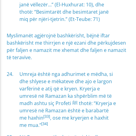
janë vëllezër…” (El-Huxhurat: 10), dhe
thotë: “Besimtarët dhe besimtaret janë
miq për njëri-tjetrin.” (Et-Teube: 71)
Myslimanët agjërojnë bashkërisht, bëjnë iftar
bashkërisht me thirrjen e një ezani dhe përkujdesen
për faljen e namazit me xhemat dhe faljen e namazit
të teravive.
Umreja është nga adhurimet e mëdha, si
dhe shlyese e mëkateve dhe ajo e largon
varfërinë e atij që e kryen. Kryerja e
umresë në Ramazan ka shpërblim më të
madh ashtu siç Profeti ﷺ thotë: “Kryerja e
umresë në Ramazan është e barabartë
[33]
me haxhin
, ose me kryerjen e haxhit
[34]
me mua.”