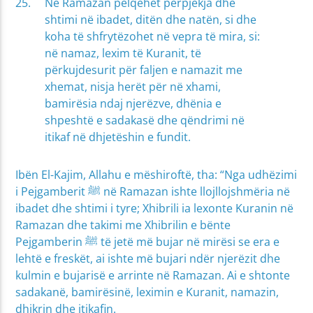
Në Ramazan pëlqehet përpjekja dhe
shtimi në ibadet, ditën dhe natën, si dhe
koha të shfrytëzohet në vepra të mira, si:
në namaz, lexim të Kuranit, të
përkujdesurit për faljen e namazit me
xhemat, nisja herët për në xhami,
bamirësia ndaj njerëzve, dhënia e
shpeshtë e sadakasë dhe qëndrimi në
itikaf në dhjetëshin e fundit.
Ibën El-Kajim, Allahu e mëshiroftë, tha: “Nga udhëzimi
i Pejgamberit ﷺ në Ramazan ishte llojllojshmëria në
ibadet dhe shtimi i tyre; Xhibrili ia lexonte Kuranin në
Ramazan dhe takimi me Xhibrilin e bënte
Pejgamberin ﷺ të jetë më bujar në mirësi se era e
lehtë e freskët, ai ishte më bujari ndër njerëzit dhe
kulmin e bujarisë e arrinte në Ramazan. Ai e shtonte
sadakanë, bamirësinë, leximin e Kuranit, namazin,
dhikrin dhe itikafin.