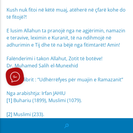
Kush nuk fitoi në këtë muaj, atëherë në çfarë kohe do
të fitojë?!
E lusim Allahun ta pranojë nga ne agjërimin, namazin
e teravive, leximin e Kuranit, të na ndihmojë në
adhurimin e Tij dhe të na bëjë nga fitimtarët! Amin!
Falënderimi i takon Allahut, Zotit të botëve!
Dr. Muhamed Salih el-Munexhid
Pjesë e librit : “Udhërrëfyes për muajin e Ramazanit”
Nga arabishtja: Irfan JAHIU
[1]
Buhariu (1899), Muslimi (1079).
[2]
Muslimi (233).
[3]
Buhariu (2014), Muslimi (760).