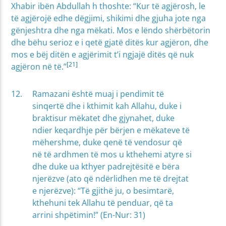
Xhabir ibën Abdullah h thoshte: “Kur të agjërosh, le
të agjërojë edhe dëgjimi, shikimi dhe gjuha jote nga
gënjeshtra dhe nga mëkati. Mos e lëndo shërbëtorin
dhe bëhu serioz e i qetë gjatë ditës kur agjëron, dhe
mos e bëj ditën e agjërimit t’i ngjajë ditës që nuk
[21]
agjëron në të.”
Ramazani është muaj i pendimit të
sinqertë dhe i kthimit kah Allahu, duke i
braktisur mëkatet dhe gjynahet, duke
ndier keqardhje për bërjen e mëkateve të
mëhershme, duke qenë të vendosur që
në të ardhmen të mos u kthehemi atyre si
dhe duke ua kthyer padrejtësitë e bëra
njerëzve (ato që ndërlidhen me të drejtat
e njerëzve): “Të gjithë ju, o besimtarë,
kthehuni tek Allahu të penduar, që ta
arrini shpëtimin!” (En-Nur: 31)