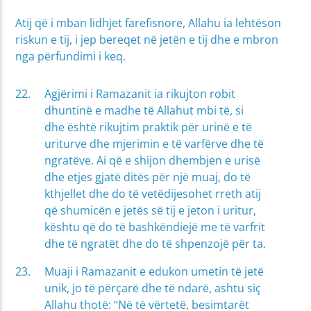
Atij që i mban lidhjet farefisnore, Allahu ia lehtëson
riskun e tij, i jep bereqet në jetën e tij dhe e mbron
nga përfundimi i keq.
Agjërimi i Ramazanit ia rikujton robit
dhuntinë e madhe të Allahut mbi të, si
dhe është rikujtim praktik për urinë e të
uriturve dhe mjerimin e të varfërve dhe të
ngratëve. Ai që e shijon dhembjen e urisë
dhe etjes gjatë ditës për një muaj, do të
kthjellet dhe do të vetëdijesohet rreth atij
që shumicën e jetës së tij e jeton i uritur,
kështu që do të bashkëndiejë me të varfrit
dhe të ngratët dhe do të shpenzojë për ta.
Muaji i Ramazanit e edukon umetin të jetë
unik, jo të përçarë dhe të ndarë, ashtu siç
Allahu thotë: “Në të vërtetë, besimtarët