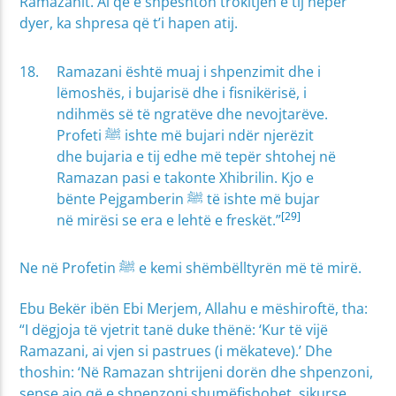
Ramazanit. Ai që e shpeshton trokitjen e tij nëpër
dyer, ka shpresa që t’i hapen atij.
Ramazani është muaj i shpenzimit dhe i
lëmoshës, i bujarisë dhe i fisnikërisë, i
ndihmës së të ngratëve dhe nevojtarëve.
Profeti ﷺ ishte më bujari ndër njerëzit
dhe bujaria e tij edhe më tepër shtohej në
Ramazan pasi e takonte Xhibrilin. Kjo e
bënte Pejgamberin ﷺ të ishte më bujar
[29]
në mirësi se era e lehtë e freskët.”
Ne në Profetin ﷺ e kemi shëmbëlltyrën më të mirë.
Ebu Bekër ibën Ebi Merjem, Allahu e mëshiroftë, tha:
“I dëgjoja të vjetrit tanë duke thënë: ‘Kur të vijë
Ramazani, ai vjen si pastrues (i mëkateve).’ Dhe
thoshin: ‘Në Ramazan shtrijeni dorën dhe shpenzoni,
sepse ajo që e shpenzoni shumëfishohet, sikurse