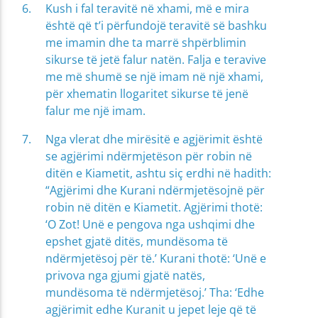
Kush i fal teravitë në xhami, më e mira
është që t’i përfundojë teravitë së bashku
me imamin dhe ta marrë shpërblimin
sikurse të jetë falur natën. Falja e teravive
me më shumë se një imam në një xhami,
për xhematin llogaritet sikurse të jenë
falur me një imam.
Nga vlerat dhe mirësitë e agjërimit është
se agjërimi ndërmjetëson për robin në
ditën e Kiametit, ashtu siç erdhi në hadith:
“Agjërimi dhe Kurani ndërmjetësojnë për
robin në ditën e Kiametit. Agjërimi thotë:
‘O Zot! Unë e pengova nga ushqimi dhe
epshet gjatë ditës, mundësoma të
ndërmjetësoj për të.’ Kurani thotë: ‘Unë e
privova nga gjumi gjatë natës,
mundësoma të ndërmjetësoj.’ Tha: ‘Edhe
agjërimit edhe Kuranit u jepet leje që të