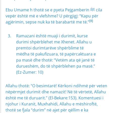
Ebu Umame h thotë se e pyeta Pejgamberin ﷺ cila
vepër është më e vlefshme? U përgjigj: “Kapu për
[8]
agjërimin, sepse nuk ka të barabartë me të.”
Ramazani është muaji i durimit, kurse
durimi shpërblehet me Xhenet. Allahu u
premtoi durimtarëve shpërblime të
mëdha të pakufizuara, të papërcaktuara e
pa masë dhe thotë: “Vetëm ata që janë të
durueshëm, do të shpërblehen pa masë.”
(Ez-Zumer: 10)
Allahu thotë: “O besimtarë! Kërkoni ndihmë për veten
nëpërmjet durimit dhe namazit! Në të vërtetë, Allahu
është me të duruarit.” (El-Bekare:153). Komentuesi i
njohur i Kuranit, Muxhahidi, Allahu e mëshiroftë,
thotë se fjala “durim” në ajet për qëllim e ka