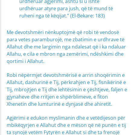
urdhëruar agjërimi, ashtu si u ishte
urdhëruar atyre para jush, që të mund të
ruheni nga të këqijat.” (El-Bekare: 183)
Me devotshmëri nënkuptojmë që robi të vendosë
para vetes paramburojë, me zbatimin e urdhrave të
Allahut dhe me largimin nga ndalesat që i ka ndaluar
Allahu, e cila e mbron nga zemërimi, ndëshkimi dhe
qortimi i Allahut.
Robi nëpërmjet devotshmërisë e arrin shoqërimin e
Allahut, dashurinë e Tij, përkrahjen e Tij, fisnikërinë e
Tij, mbrojtjen e Tij dhe lehtësimin e çështjeve, faljen e
gjynaheve dhe rritjen e shpërblimeve, e fiton
Xhenetin dhe lumturinë e dynjasë dhe ahiretit.
Agjërimi e edukon myslimanin dhe e vetëdijeson për
mbikëqyrjen e Allahut dhe e mëson që në punën e tij
ta synojë vetëm Fytyrën e Allahut si dhe ta frenojë