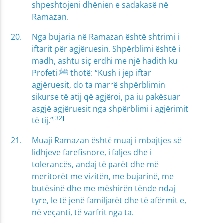
shpeshtojeni dhënien e sadakasë në
Ramazan.
Nga bujaria në Ramazan është shtrimi i
iftarit për agjëruesin. Shpërblimi është i
madh, ashtu siç erdhi me një hadith ku
Profeti ﷺ thotë: “Kush i jep iftar
agjëruesit, do ta marrë shpërblimin
sikurse të atij që agjëroi, pa iu pakësuar
asgjë agjëruesit nga shpërblimi i agjërimit
[32]
të tij.”
Muaji Ramazan është muaj i mbajtjes së
lidhjeve farefisnore, i faljes dhe i
tolerancës, andaj të parët dhe më
meritorët me vizitën, me bujarinë, me
butësinë dhe me mëshirën tënde ndaj
tyre, le të jenë familjarët dhe të afërmit e,
në veçanti, të varfrit nga ta.