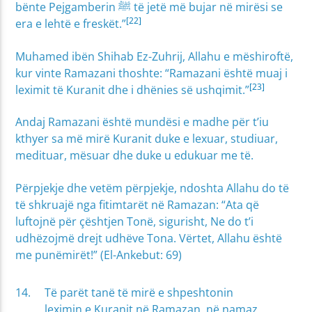
bënte Pejgamberin ﷺ të jetë më bujar në mirësi se
[22]
era e lehtë e freskët.”
Muhamed ibën Shihab Ez-Zuhrij, Allahu e mëshiroftë,
kur vinte Ramazani thoshte: “Ramazani është muaj i
[23]
leximit të Kuranit dhe i dhënies së ushqimit.”
Andaj Ramazani është mundësi e madhe për t’iu
kthyer sa më mirë Kuranit duke e lexuar, studiuar,
medituar, mësuar dhe duke u edukuar me të.
Përpjekje dhe vetëm përpjekje, ndoshta Allahu do të
të shkruajë nga fitimtarët në Ramazan: “Ata që
luftojnë për çështjen Tonë, sigurisht, Ne do t’i
udhëzojmë drejt udhëve Tona. Vërtet, Allahu është
me punëmirët!” (El-Ankebut: 69)
Të parët tanë të mirë e shpeshtonin
leximin e Kuranit në Ramazan, në namaz