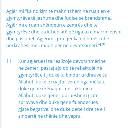
Agjërimi “ka ndikim të mahnitshëm në ruajtjen e
gjymtyrëve të jashtme dhe fuqisë së brendshme…
Agjërimi e ruan shëndetin e zemrës dhe të
gjymtyrëve dhe ua kthen atë që nga to e marrin epshi
dhe pasionet. Agjërimi, pra qenka ndihmësi dhe
[20]
përkrahësi më i madh për në devotshmëri.”
Kur agjëruesi ta realizojë devotshmërinë
në zemër, pastaj ajo do të reflektojë në
gjymtyrët e tij duke iu bindur urdhrave të
Allahut, duke e ruajtur veten nga mëkati,
duke qenë i kënaqur me caktimin e
Allahut, duke qenë i durueshëm gjatë
sprovave dhe duke qenë falënderues
gjatë begative, dhe duke qenë i drejtë e i
sinqertë në thënie dhe vepra.