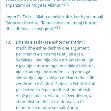
[30]
shpenzimi në rrugë të Allahut’.”
Imam Ez-Zuhrij, Allahu e mëshiroftë, kur hynte muaji
Ramazan thoshte: “Ramazani është muaj i Kuranit
[31]
dhe i dhënies së ushqimit.”
Dhënia e sadakasë është nënshtrim i
madh dhe është dëshmi dhe argument
për imanin e sinqertë të atij që e jep.
Sadakaja i bën hije ditën e Kiametit atij që
e jep, ajo e mbron nga ndëshkimi i Allahut,
ajo e ruan nga përfundimi i keq dhe nga
sëmundjet, ajo ia shlyen mëkatet dhe e fik
zemërimin e Allahut. Sadakaja është shkak
për bereqet në pasuri dhe shtim në risk.
Ai që jep sadaka, Allahu ia zëvendëson, ia
shumëfishon dhe ia rrit derisa ajo të
bëhet më e madhe se mali. Andaj