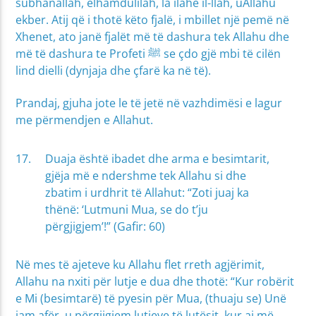
subhanallah, elhamdulilah, la ilahe il-llah, uAllahu
ekber. Atij që i thotë këto fjalë, i mbillet një pemë në
Xhenet, ato janë fjalët më të dashura tek Allahu dhe
më të dashura te Profeti ﷺ se çdo gjë mbi të cilën
lind dielli (dynjaja dhe çfarë ka në të).
Prandaj, gjuha jote le të jetë në vazhdimësi e lagur
me përmendjen e Allahut.
Duaja është ibadet dhe arma e besimtarit,
gjëja më e ndershme tek Allahu si dhe
zbatim i urdhrit të Allahut: “Zoti juaj ka
thënë: ‘Lutmuni Mua, se do t’ju
përgjigjem’!” (Gafir: 60)
Në mes të ajeteve ku Allahu flet rreth agjërimit,
Allahu na nxiti për lutje e dua dhe thotë: “Kur robërit
e Mi (besimtarë) të pyesin për Mua, (thuaju se) Unë
jam afër, u përgjigjem lutjeve të lutësit, kur ai më