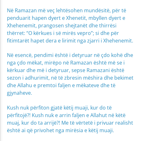
Në Ramazan më veç lehtësohen mundësitë, për të
penduarit hapen dyert e Xhenetit, mbyllen dyert e
Xhehenemit, prangosen shejtanët dhe thirrësi
thërret: “O kërkues i së mirës vepro”; si dhe për
fitimtarët hapet dera e lirimit nga zjarri i Xhehenemit.
Në esencë, pendimi është i detyruar në çdo kohë dhe
nga çdo mëkat, mirëpo në Ramazan është më se i
kërkuar dhe më i detyruar, sepse Ramazani është
sezon i adhurimit, në të zbresin mëshira dhe bekimet
dhe Allahu e premtoi faljen e mëkateve dhe të
gjynaheve.
Kush nuk përfiton gjatë këtij muaji, kur do të
përfitojë?! Kush nuk e arrin faljen e Allahut në këtë
muaj, kur do ta arrijë?! Me të vërtetë i privuar realisht
është ai që privohet nga mirësia e këtij muaji.