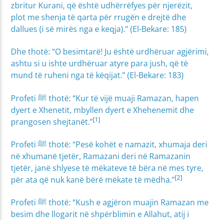
zbritur Kurani, që është udhërrëfyes për njerëzit,
plot me shenja të qarta për rrugën e drejtë dhe
dallues (i së mirës nga e keqja).” (El-Bekare: 185)
Dhe thotë: “O besimtarë! Ju është urdhëruar agjërimi,
ashtu si u ishte urdhëruar atyre para jush, që të
mund të ruheni nga të këqijat.” (El-Bekare: 183)
Profeti ﷺ thotë: “Kur të vijë muaji Ramazan, hapen
dyert e Xhenetit, mbyllen dyert e Xhehenemit dhe
[1]
prangosen shejtanët.”
Profeti ﷺ thotë: “Pesë kohët e namazit, xhumaja deri
në xhumanë tjetër, Ramazani deri në Ramazanin
tjetër, janë shlyese të mëkateve të bëra në mes tyre,
[2]
për ata që nuk kanë bërë mëkate të mëdha.”
Profeti ﷺ thotë: “Kush e agjëron muajin Ramazan me
besim dhe llogarit në shpërblimin e Allahut, atij i