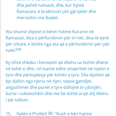
dhe jashtë namazit, dhe, kur hynte
Ramazani, e braktisnin çdo gjë tjetër dhe
merreshin me ibadet.
Ata shumë shpesh e bënin hatme Kuranin në
Ramazan, disa e përfundonin për tri net, disa të tjerë
për shtatë, e kishte nga ata që e përfundonin për çdo
[24]
natë.
Ky ishte shkaku i bereqetit që Allahu ua kishte dhënë
në kohë si dhe, rol luante edhe sinqeriteti në nijetin e
tyre dhe përkujdesja për kohën e tyre. S’ka dyshim që
kjo dallon nga njeriu në njeri, sepse gjendjet,
angazhimet dhe punët e tyre dallojnë te çdonjëri,
kurse i suksesshëm dhe me fat është ai që atij Allahu
i jep sukses.
Fjalën e Profetit ﷺ: “Kush e bën hatme