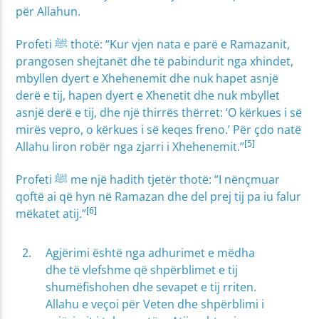
për Allahun.
Profeti ﷺ thotë: “Kur vjen nata e parë e Ramazanit,
prangosen shejtanët dhe të pabindurit nga xhindet,
mbyllen dyert e Xhehenemit dhe nuk hapet asnjë
derë e tij, hapen dyert e Xhenetit dhe nuk mbyllet
asnjë derë e tij, dhe një thirrës thërret: ‘O kërkues i së
mirës vepro, o kërkues i së keqes freno.’ Për çdo natë
[5]
Allahu liron robër nga zjarri i Xhehenemit.”
Profeti ﷺ me një hadith tjetër thotë: “I nënçmuar
qoftë ai që hyn në Ramazan dhe del prej tij pa iu falur
[6]
mëkatet atij.”
Agjërimi është nga adhurimet e mëdha
dhe të vlefshme që shpërblimet e tij
shumëfishohen dhe sevapet e tij rriten.
Allahu e veçoi për Veten dhe shpërblimi i