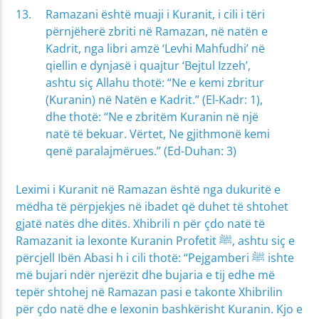
Ramazani është muaji i Kuranit, i cili i tëri
përnjëherë zbriti në Ramazan, në natën e
Kadrit, nga libri amzë ‘Levhi Mahfudhi’ në
qiellin e dynjasë i quajtur ‘Bejtul Izzeh’,
ashtu siç Allahu thotë: “Ne e kemi zbritur
(Kuranin) në Natën e Kadrit.” (El-Kadr: 1),
dhe thotë: “Ne e zbritëm Kuranin në një
natë të bekuar. Vërtet, Ne gjithmonë kemi
qenë paralajmërues.” (Ed-Duhan: 3)
Leximi i Kuranit në Ramazan është nga dukuritë e
mëdha të përpjekjes në ibadet që duhet të shtohet
gjatë natës dhe ditës. Xhibrili n për çdo natë të
Ramazanit ia lexonte Kuranin Profetit ﷺ, ashtu siç e
përcjell Ibën Abasi h i cili thotë: “Pejgamberi ﷺ ishte
më bujari ndër njerëzit dhe bujaria e tij edhe më
tepër shtohej në Ramazan pasi e takonte Xhibrilin
për çdo natë dhe e lexonin bashkërisht Kuranin. Kjo e