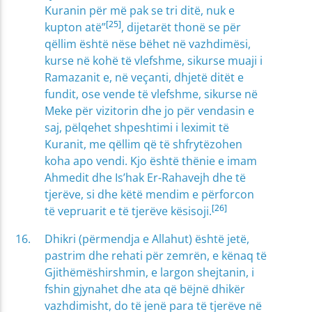
Kuranin për më pak se tri ditë, nuk e
[25]
kupton atë”
, dijetarët thonë se për
qëllim është nëse bëhet në vazhdimësi,
kurse në kohë të vlefshme, sikurse muaji i
Ramazanit e, në veçanti, dhjetë ditët e
fundit, ose vende të vlefshme, sikurse në
Meke për vizitorin dhe jo për vendasin e
saj, pëlqehet shpeshtimi i leximit të
Kuranit, me qëllim që të shfrytëzohen
koha apo vendi. Kjo është thënie e imam
Ahmedit dhe Is’hak Er-Rahavejh dhe të
tjerëve, si dhe këtë mendim e përforcon
[26]
të vepruarit e të tjerëve kësisoji.
Dhikri (përmendja e Allahut) është jetë,
pastrim dhe rehati për zemrën, e kënaq të
Gjithëmëshirshmin, e largon shejtanin, i
fshin gjynahet dhe ata që bëjnë dhikër
vazhdimisht, do të jenë para të tjerëve në