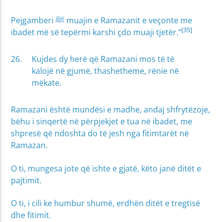
Pejgamberi ﷺ muajin e Ramazanit e veçonte me
[35]
ibadet më së tepërmi karshi çdo muaji tjetër.”
Kujdes dy herë që Ramazani mos të të
kalojë në gjumë, thashetheme, rënie në
mëkate.
Ramazani është mundësi e madhe, andaj shfrytëzoje,
bëhu i sinqertë në përpjekjet e tua në ibadet, me
shpresë që ndoshta do të jesh nga fitimtarët në
Ramazan.
O ti, mungesa jote që ishte e gjatë, këto janë ditët e
pajtimit.
O ti, i cili ke humbur shumë, erdhën ditët e tregtisë
dhe fitimit.