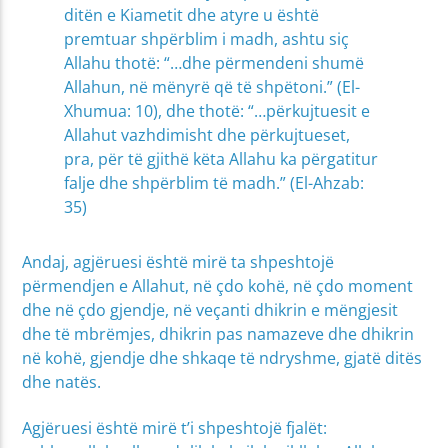
ditën e Kiametit dhe atyre u është
premtuar shpërblim i madh, ashtu siç
Allahu thotë: “…dhe përmendeni shumë
Allahun, në mënyrë që të shpëtoni.” (El-
Xhumua: 10), dhe thotë: “…përkujtuesit e
Allahut vazhdimisht dhe përkujtueset,
pra, për të gjithë këta Allahu ka përgatitur
falje dhe shpërblim të madh.” (El-Ahzab:
35)
Andaj, agjëruesi është mirë ta shpeshtojë
përmendjen e Allahut, në çdo kohë, në çdo moment
dhe në çdo gjendje, në veçanti dhikrin e mëngjesit
dhe të mbrëmjes, dhikrin pas namazeve dhe dhikrin
në kohë, gjendje dhe shkaqe të ndryshme, gjatë ditës
dhe natës.
Agjëruesi është mirë t’i shpeshtojë fjalët: