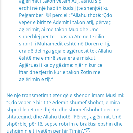
agjërimit i takon vetëm Atij, ashtu siç
erdhi në një hadith kudsij (të shenjtë) ku
Pejgamberi ﷺ përcjell: “Allahu thotë: ‘Çdo
vepër e birit të Ademit i takon atij, përveç
agjërimit, ai më takon Mua dhe Unë
shpërblej për të… pasha Atë në të cilin
shpirti i Muhamedit është në Dorën e Tij,
era që del nga goja e agjëruesit tek Allahu
është më e mirë sesa era e miskut.
Agjëruesi i ka dy gëzime: njërin kur çel
iftar dhe tjetrin kur e takon Zotin me
agjërimin e tij’.”
Në një transmetim tjetër që e shënon imam Muslimi:
“Çdo vepër e birit të Ademit shumëfishohet, e mira
shpërblehet me dhjetë dhe shumëfishohet deri në
shtatëqind; dhe Allahu thotë: ‘Përveç agjërimit, Unë
shpërblej për të, sepse robi Im e braktisi epshin dhe
[7]
ushqimin e tij vetëm për hir Timin’.”