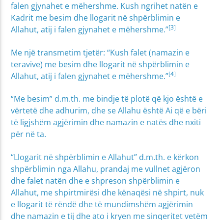
falen gjynahet e mëhershme. Kush ngrihet natën e
Kadrit me besim dhe llogarit në shpërblimin e
[3]
Allahut, atij i falen gjynahet e mëhershme.”
Me një transmetim tjetër: “Kush falet (namazin e
teravive) me besim dhe llogarit në shpërblimin e
[4]
Allahut, atij i falen gjynahet e mëhershme.”
“Me besim” d.m.th. me bindje të plotë që kjo është e
vërtetë dhe adhurim, dhe se Allahu është Ai që e bëri
të ligjshëm agjërimin dhe namazin e natës dhe nxiti
për në ta.
“Llogarit në shpërblimin e Allahut” d.m.th. e kërkon
shpërblimin nga Allahu, prandaj me vullnet agjëron
dhe falet natën dhe e shpreson shpërblimin e
Allahut, me shpirtmirësi dhe kënaqësi në shpirt, nuk
e llogarit të rëndë dhe të mundimshëm agjërimin
dhe namazin e tij dhe ato i kryen me sinqeritet vetëm