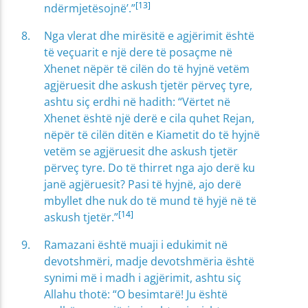
[13]
ndërmjetësojnë’.”
Nga vlerat dhe mirësitë e agjërimit është
të veçuarit e një dere të posaçme në
Xhenet nëpër të cilën do të hyjnë vetëm
agjëruesit dhe askush tjetër përveç tyre,
ashtu siç erdhi në hadith: “Vërtet në
Xhenet është një derë e cila quhet Rejan,
nëpër të cilën ditën e Kiametit do të hyjnë
vetëm se agjëruesit dhe askush tjetër
përveç tyre. Do të thirret nga ajo derë ku
janë agjëruesit? Pasi të hyjnë, ajo derë
mbyllet dhe nuk do të mund të hyjë në të
[14]
askush tjetër.”
Ramazani është muaji i edukimit në
devotshmëri, madje devotshmëria është
synimi më i madh i agjërimit, ashtu siç
Allahu thotë: “O besimtarë! Ju është