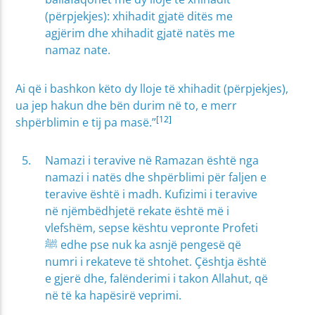
(përpjekjes): xhihadit gjatë ditës me
agjërim dhe xhihadit gjatë natës me
namaz nate.
Ai që i bashkon këto dy lloje të xhihadit (përpjekjes),
ua jep hakun dhe bën durim në to, e merr
[12]
shpërblimin e tij pa masë.”
Namazi i teravive në Ramazan është nga
namazi i natës dhe shpërblimi për faljen e
teravive është i madh. Kufizimi i teravive
në njëmbëdhjetë rekate është më i
vlefshëm, sepse kështu vepronte Profeti
ﷺ edhe pse nuk ka asnjë pengesë që
numri i rekateve të shtohet. Çështja është
e gjerë dhe, falënderimi i takon Allahut, që
në të ka hapësirë veprimi.