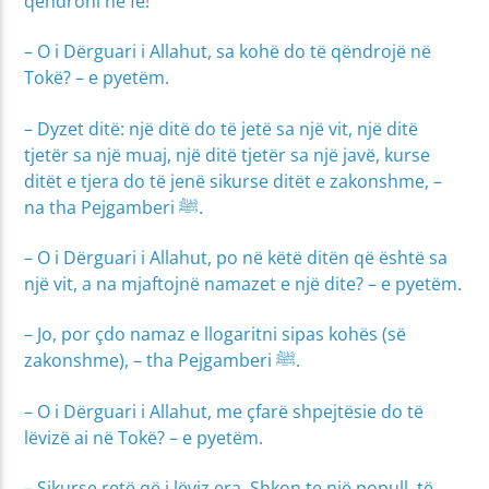
qëndroni në fe!”
– O i Dërguari i Allahut, sa kohë do të qëndrojë në
Tokë? – e pyetëm.
– Dyzet ditë: një ditë do të jetë sa një vit, një ditë
tjetër sa një muaj, një ditë tjetër sa një javë, kurse
ditët e tjera do të jenë sikurse ditët e zakonshme, –
na tha Pejgamberi ﷺ.
– O i Dërguari i Allahut, po në këtë ditën që është sa
një vit, a na mjaftojnë namazet e një dite? – e pyetëm.
– Jo, por çdo namaz e llogaritni sipas kohës (së
zakonshme), – tha Pejgamberi ﷺ.
– O i Dërguari i Allahut, me çfarë shpejtësie do të
lëvizë ai në Tokë? – e pyetëm.
– Sikurse retë që i lëviz era. Shkon te një popull, të