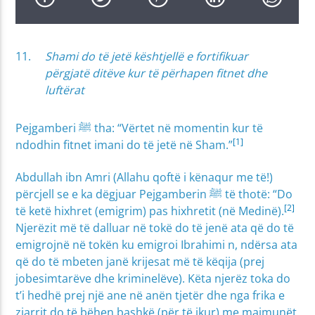
Shami do të jetë kështjellë e fortifikuar
përgjatë ditëve kur të përhapen fitnet dhe
luftërat
Pejgamberi ﷺ tha: “Vërtet në momentin kur të
[1]
ndodhin fitnet imani do të jetë në Sham.”
Abdullah ibn Amri (Allahu qoftë i kënaqur me të!)
përcjell se e ka dëgjuar Pejgamberin ﷺ të thotë: “Do
[2]
të ketë hixhret (emigrim) pas hixhretit (në Medinë).
Njerëzit më të dalluar në tokë do të jenë ata që do të
emigrojnë në tokën ku emigroi Ibrahimi n, ndërsa ata
që do të mbeten janë krijesat më të këqija (prej
jobesimtarëve dhe kriminelëve). Këta njerëz toka do
t’i hedhë prej një ane në anën tjetër dhe nga frika e
zjarrit do të bëhen bashkë (për të ikur) me majmunët