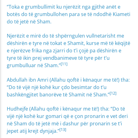
“Toka e grumbullimit ku njerëzit nga gjithë anët e
botës do të grumbullohen para se të ndodhë Kiameti
do të jetë në Sham.
Njerëzit e mirë do të shpërngulen vullnetarisht me
dëshirën e tyre në tokat e Shamit, kurse më të këqijtë
e njerëzve frika nga zjarri do t’i çojë pa dëshirën e
tyre të ikin prej vendbanimeve të tyre për t’u
[11]
grumbulluar në Sham.”
Abdullah ibn Amri (Allahu qoftë i kënaqur me të!) tha:
“Do të vijë një kohë kur çdo besimtar do t’u
[12]
bashkëngjitet banorëve të Shamit në Sham.”
Hudhejfe (Allahu qoftë i kënaqur me të!) tha: “Do të
vijë një kohë kur gomari që e çon pronarin e vet deri
në Sham do të jetë më i dashur për pronarin se t’i
[13]
jepet atij krejt dynjaja.”