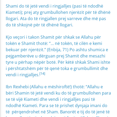
Shami do të jetë vendi i ringjalljes (pasi të ndodhë
Kiameti); prej aty grumbullohen njerëzit për të dhënë
llogari. Ata do të ringjallen prej varreve dhe më pas
do të shkojnë për të dhënë llogari.
Kjo veçori i takon Shamit për shkak se Allahu për
tokën e Shamit thotë: “… në tokën, të cilën e kemi
bekuar për njerëzit.” (Enbija, 71) Po ashtu shumica e
pejgamberëve u dërguan prej Shamit dhe mesazhi
tyre u përhap nëpër botë. Për këtë shkak Shami ishte
i përshtatshëm për të qenë toka e grumbullimit dhe
[14]
vendi i ringjalljes.
Ibn Rexhebi (Allahu e mëshiroftë!) thotë: “Allahu e
bëri Shamin të jetë vendi ku do të grumbullohen para
se të vijë Kiameti dhe vendi i ringjalljes pasi të
ndodhë Kiameti. Para se të prishet dynjaja imani do
të përqendrohet në Sham. Banorët e tij do të jenë të