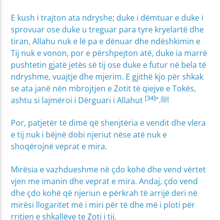
E kush i trajton ata ndryshe; duke i dëmtuar e duke i
sprovuar ose duke u treguar para tyre kryelartë dhe
tiran, Allahu nuk e lë pa e dënuar dhe ndëshkimin e
Tij nuk e vonon, por e përshpejton atë, duke ia marrë
pushtetin gjatë jetës së tij ose duke e futur në bela të
ndryshme, vuajtje dhe mjerim. E gjithë kjo për shkak
se ata janë nën mbrojtjen e Zotit të qiejve e Tokës,
[34]
ashtu si lajmëroi i Dërguari i Allahut ﷺ.”
Por, patjetër të dimë që shenjtëria e vendit dhe vlera
e tij nuk i bëjnë dobi njeriut nëse atë nuk e
shoqërojnë veprat e mira.
Mirësia e vazhdueshme në çdo kohë dhe vend vërtet
vjen me imanin dhe veprat e mira. Andaj, çdo vend
dhe çdo kohë që njeriun e përkrah të arrijë deri në
mirësi llogaritet më i miri për të dhe më i ploti për
rritjen e shkallëve te Zoti i tij.