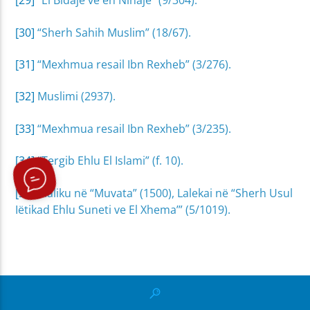
[29]
“El Bidaje ve en Nihaje” (9/304).
[30]
“Sherh Sahih Muslim” (18/67).
[31]
“Mexhmua resail Ibn Rexheb” (3/276).
[32]
Muslimi (2937).
[33]
“Mexhmua resail Ibn Rexheb” (3/235).
[34]
“Tergib Ehlu El Islami” (f. 10).
[35]
Maliku në “Muvata” (1500), Lalekai në “Sherh Usul
Iëtikad Ehlu Suneti ve El Xhema’” (5/1019).