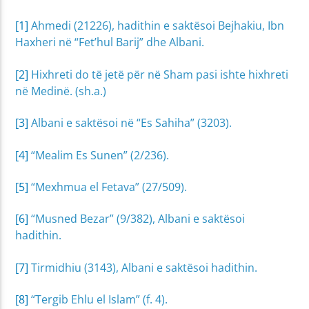
[1]
Ahmedi (21226), hadithin e saktësoi Bejhakiu, Ibn
Haxheri në “Fet’hul Barij” dhe Albani.
[2]
Hixhreti do të jetë për në Sham pasi ishte hixhreti
në Medinë. (sh.a.)
[3]
Albani e saktësoi në “Es Sahiha” (3203).
[4]
“Mealim Es Sunen” (2/236).
[5]
“Mexhmua el Fetava” (27/509).
[6]
“Musned Bezar” (9/382), Albani e saktësoi
hadithin.
[7]
Tirmidhiu (3143), Albani e saktësoi hadithin.
[8]
“Tergib Ehlu el Islam” (f. 4).