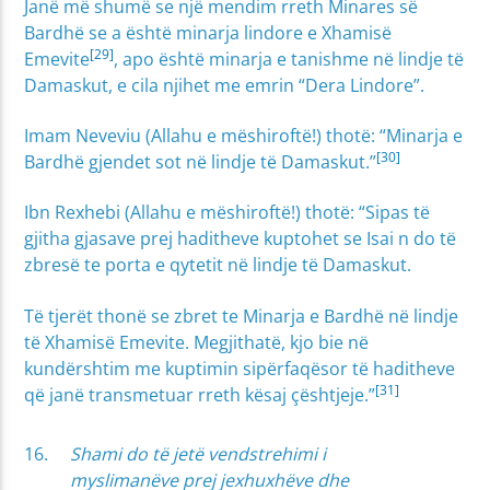
Janë më shumë se një mendim rreth Minares së
Bardhë se a është minarja lindore e Xhamisë
[29]
Emevite
, apo është minarja e tanishme në lindje të
Damaskut, e cila njihet me emrin “Dera Lindore”.
Imam Neveviu (Allahu e mëshiroftë!) thotë: “Minarja e
[30]
Bardhë gjendet sot në lindje të Damaskut.”
Ibn Rexhebi (Allahu e mëshiroftë!) thotë: “Sipas të
gjitha gjasave prej haditheve kuptohet se Isai n do të
zbresë te porta e qytetit në lindje të Damaskut.
Të tjerët thonë se zbret te Minarja e Bardhë në lindje
të Xhamisë Emevite. Megjithatë, kjo bie në
kundërshtim me kuptimin sipërfaqësor të haditheve
[31]
që janë transmetuar rreth kësaj çështjeje.”
Shami do të jetë vendstrehimi i
myslimanëve prej jexhuxhëve dhe