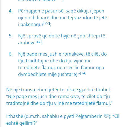
Përhapjen e pasurisë, saqë dikujt i jepen
njëqind dinarë dhe më tej vazhdon të jetë
[22]
i pakënaqur
;
Një sprovë që do të hyjë në çdo shtëpi të
[23]
arabëve
;
Një paqe mes jush e romakëve, të cilët do
t’ju tradhtojnë dhe do t’ju vijnë me
tetëdhjetë flamuj, nën secilin flamur nga
[24]
dymbëdhjetë mijë (ushtarë).”
Në një transmetim tjetër te pika e gjashtë thuhet:
“Një paqe mes jush dhe romakëve, të cilët do t’ju
tradhtojnë dhe do t’ju vijnë me tetëdhjetë flamuj.”
I thashë (d.m.th. sahabiu e pyeti Pejgamberin ﷺ): “Cili
është qëllimi?”