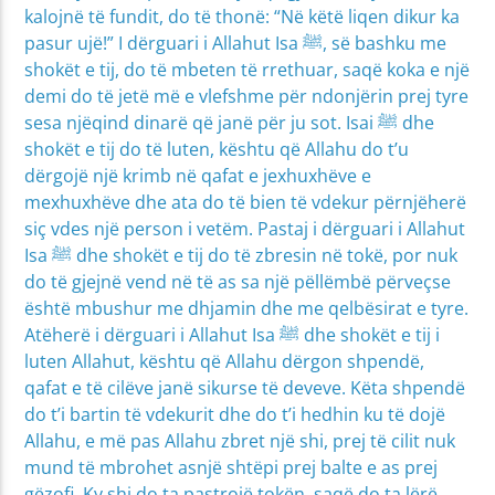
kalojnë të fundit, do të thonë: “Në këtë liqen dikur ka
pasur ujë!” I dërguari i Allahut Isa ﷺ, së bashku me
shokët e tij, do të mbeten të rrethuar, saqë koka e një
demi do të jetë më e vlefshme për ndonjërin prej tyre
sesa njëqind dinarë që janë për ju sot. Isai ﷺ dhe
shokët e tij do të luten, kështu që Allahu do t’u
dërgojë një krimb në qafat e jexhuxhëve e
mexhuxhëve dhe ata do të bien të vdekur përnjëherë
siç vdes një person i vetëm. Pastaj i dërguari i Allahut
Isa ﷺ dhe shokët e tij do të zbresin në tokë, por nuk
do të gjejnë vend në të as sa një pëllëmbë përveçse
është mbushur me dhjamin dhe me qelbësirat e tyre.
Atëherë i dërguari i Allahut Isa ﷺ dhe shokët e tij i
luten Allahut, kështu që Allahu dërgon shpendë,
qafat e të cilëve janë sikurse të deveve. Këta shpendë
do t’i bartin të vdekurit dhe do t’i hedhin ku të dojë
Allahu, e më pas Allahu zbret një shi, prej të cilit nuk
mund të mbrohet asnjë shtëpi prej balte e as prej
gëzofi. Ky shi do ta pastrojë tokën, saqë do ta lërë