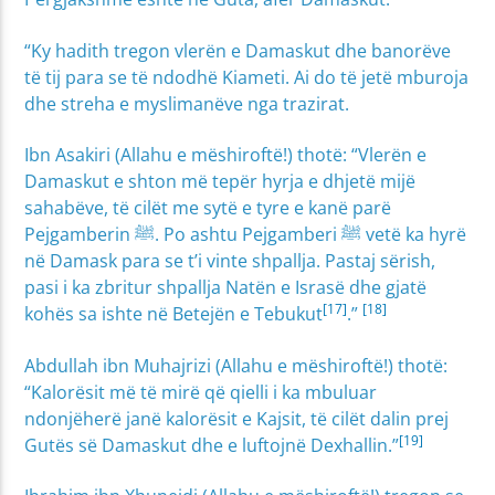
“Ky hadith tregon vlerën e Damaskut dhe banorëve
të tij para se të ndodhë Kiameti. Ai do të jetë mburoja
dhe streha e myslimanëve nga trazirat.
Ibn Asakiri (Allahu e mëshiroftë!) thotë: “Vlerën e
Damaskut e shton më tepër hyrja e dhjetë mijë
sahabëve, të cilët me sytë e tyre e kanë parë
Pejgamberin ﷺ. Po ashtu Pejgamberi ﷺ vetë ka hyrë
në Damask para se t’i vinte shpallja. Pastaj sërish,
pasi i ka zbritur shpallja Natën e Israsë dhe gjatë
[17]
[18]
kohës sa ishte në Betejën e Tebukut
.”
Abdullah ibn Muhajrizi (Allahu e mëshiroftë!) thotë:
“Kalorësit më të mirë që qielli i ka mbuluar
ndonjëherë janë kalorësit e Kajsit, të cilët dalin prej
[19]
Gutës së Damaskut dhe e luftojnë Dexhallin.”