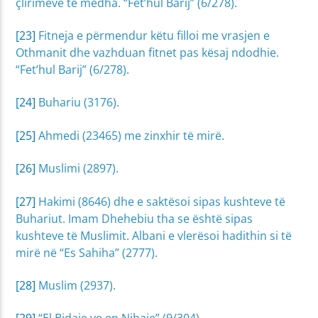
çlirimeve të mëdha. “Fet’hul Barij” (6/278).
[23]
Fitneja e përmendur këtu filloi me vrasjen e
Othmanit dhe vazhduan fitnet pas kësaj ndodhie.
“Fet’hul Barij” (6/278).
[24]
Buhariu (3176).
[25]
Ahmedi (23465) me zinxhir të mirë.
[26]
Muslimi (2897).
[27]
Hakimi (8646) dhe e saktësoi sipas kushteve të
Buhariut. Imam Dhehebiu tha se është sipas
kushteve të Muslimit. Albani e vlerësoi hadithin si të
mirë në “Es Sahiha” (2777).
[28]
Muslim (2937).