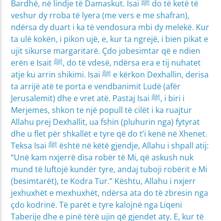
Bardhë, në lindje të Damaskut. Isai ﷺ do të ketë të
veshur dy rroba të lyera (me vers e me shafran),
ndërsa dy duart i ka të vendosura mbi dy melekë. Kur
ta ulë kokën, i pikon ujë, e, kur ta ngrejë, i bien pikat e
ujit sikurse margaritarë. Çdo jobesimtar që e ndien
erën e Isait ﷺ, do të vdesë, ndërsa era e tij nuhatet
atje ku arrin shikimi. Isai ﷺ e kërkon Dexhallin, derisa
ta arrijë atë te porta e vendbanimit Ludë (afër
Jerusalemit) dhe e vret atë. Pastaj Isai ﷺ, i biri i
Merjemes, shkon te një popull të cilët i ka ruajtur
Allahu prej Dexhallit, ua fshin (pluhurin nga) fytyrat
dhe u flet për shkallët e tyre që do t’i kenë në Xhenet.
Teksa Isai ﷺ është në këtë gjendje, Allahu i shpall atij:
“Unë kam nxjerrë disa robër të Mi, që askush nuk
mund të luftojë kundër tyre, andaj tuboji robërit e Mi
(besimtarët), te Kodra Tur.” Kështu, Allahu i nxjerr
jexhuxhët e mexhuxhët, ndërsa ata do të zbresin nga
çdo kodrinë. Të parët e tyre kalojnë nga Liqeni
Taberije dhe e pinë tërë ujin që gjendet aty. E, kur të