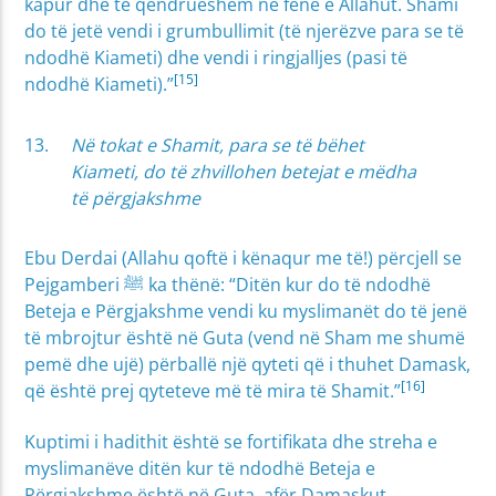
kapur dhe të qëndrueshëm në fenë e Allahut. Shami
do të jetë vendi i grumbullimit (të njerëzve para se të
ndodhë Kiameti) dhe vendi i ringjalljes (pasi të
[15]
ndodhë Kiameti).”
Në tokat e Shamit, para se të bëhet
Kiameti, do të zhvillohen betejat e mëdha
të përgjakshme
Ebu Derdai (Allahu qoftë i kënaqur me të!) përcjell se
Pejgamberi ﷺ ka thënë: “Ditën kur do të ndodhë
Beteja e Përgjakshme vendi ku myslimanët do të jenë
të mbrojtur është në Guta (vend në Sham me shumë
pemë dhe ujë) përballë një qyteti që i thuhet Damask,
[16]
që është prej qyteteve më të mira të Shamit.”
Kuptimi i hadithit është se fortifikata dhe streha e
myslimanëve ditën kur të ndodhë Beteja e
Përgjakshme është në Guta, afër Damaskut.