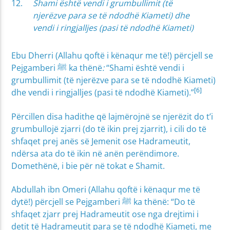
Shami është
vendi i grumbullimit (të
njerëzve para se të ndodhë Kiameti) dhe
vendi i ringjalljes (pasi të ndodhë Kiameti)
Ebu Dherri (Allahu qoftë i kënaqur me të!) përcjell se
Pejgamberi ﷺ ka thënë
:
“Shami është vendi i
grumbullimit (të njerëzve para se të ndodhë Kiameti)
[6]
dhe vendi i ringjalljes (pasi të ndodhë Kiameti).”
Përcillen disa hadithe që lajmërojnë se njerëzit do t’i
grumbullojë zjarri (do të ikin prej zjarrit), i cili do të
shfaqet prej anës së Jemenit ose Hadrameutit,
ndërsa ata do të ikin në anën perëndimore.
Domethënë, i bie për në tokat e Shamit.
Abdullah ibn Omeri (Allahu qoftë i kënaqur me të
dytë!) përcjell se Pejgamberi ﷺ ka thënë: “Do të
shfaqet zjarr prej Hadrameutit ose nga drejtimi i
detit të Hadrameutit para se të ndodhë Kiameti, me