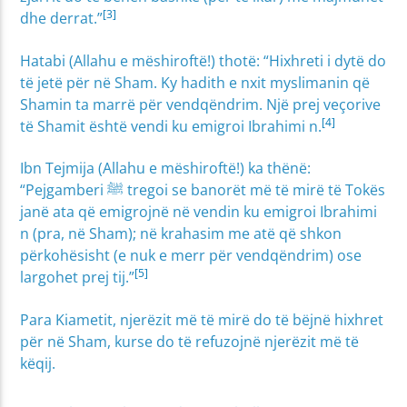
[3]
dhe derrat.”
Hatabi (Allahu e mëshiroftë!) thotë: “Hixhreti i dytë do
të jetë për në Sham. Ky hadith e nxit myslimanin që
Shamin ta marrë për vendqëndrim. Një prej veçorive
[4]
të Shamit është vendi ku emigroi Ibrahimi n.
Ibn Tejmija (Allahu e mëshiroftë!) ka thënë:
“Pejgamberi ﷺ tregoi se banorët më të mirë të Tokës
janë ata që emigrojnë në vendin ku emigroi Ibrahimi
n (pra, në Sham); në krahasim me atë që shkon
përkohësisht (e nuk e merr për vendqëndrim) ose
[5]
largohet prej tij.”
Para Kiametit, njerëzit më të mirë do të bëjnë hixhret
për në Sham, kurse do të refuzojnë njerëzit më të
këqij.