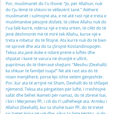
Por, muslimanët do t’u thonë: “Jo, për Allahun, nuk
do t’ju lëmë të shkoni te vëllezërit tanë.” Atëherë
muslimanët i sulmojnë ata, e në atë rast një e treta e
muslimanëve pësojnë disfatë, të cilëve Allahu nuk do
t’ua falë kurrë, ndërsa një e treta vriten, të cilët do të
jenë dëshmorët më të mirë tek Allahu, kurse një e
treta e mbetur do të fitojnë. Ata kurrë nuk do të bien
në sprovë dhe ata do ta çlirojnë Kostandinopojën.
Teksa ata janë duke e ndarë prenë e luftës dhe
shpatat i kanë të varura në drunjtë e ullirit,
papritmas do të thërrasë shejtani: “Mesihu (Dexhalli)
ka shkuar te familjet tuaja!” Në atë rast ata do të
nisen menjëherë, porse kjo ishte vetëm gënjeshtër.
Por, kur ata të arrijnë në Sham, Dexhalli do të shfaqet
njëmend. Teksa ata përgatiten për luftë, i rreshtojnë
safat dhe bëhet ikameti për namaz, do të zbresë Isai,
i biri i Merjemes ﷺ, i cili do t’i udhëheqë ata. Armiku i
Allahut (Dexhalli), kur ta shohë Isain ﷺ, do të tretet
siç tretet kripa në ujë dhe, sikur ta linte kështu, ai do