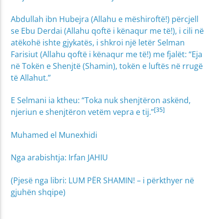
Abdullah ibn Hubejra (Allahu e mëshiroftë!) përcjell
se Ebu Derdai (Allahu qoftë i kënaqur me të!), i cili në
atëkohë ishte gjykatës, i shkroi një letër Selman
Farisiut (Allahu qoftë i kënaqur me të!) me fjalët: “Eja
në Tokën e Shenjtë (Shamin), tokën e luftës në rrugë
të Allahut.”
E Selmani ia ktheu: “Toka nuk shenjtëron askënd,
[35]
njeriun e shenjtëron vetëm vepra e tij.”
Muhamed el Munexhidi
Nga arabishtja: Irfan JAHIU
(Pjesë nga libri: LUM PËR SHAMIN! – i përkthyer në
gjuhën shqipe)