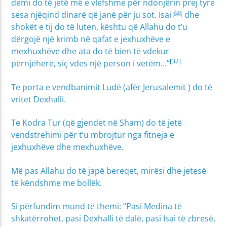
demi do të jetë më e vlefshme për ndonjërin prej tyre
sesa njëqind dinarë që janë për ju sot. Isai ﷺ dhe
shokët e tij do të luten, kështu që Allahu do t’u
dërgojë një krimb në qafat e jexhuxhëve e
mexhuxhëve dhe ata do të bien të vdekur
[32]
përnjëherë, siç vdes një person i vetëm…”
Te porta e vendbanimit Ludë (afër Jerusalemit ) do të
vritet Dexhalli.
Te Kodra Tur (që gjendet në Sham) do të jetë
vendstrehimi për t’u mbrojtur nga fitneja e
jexhuxhëve dhe mexhuxhëve.
Më pas Allahu do të japë bereqet, mirësi dhe jetesë
të këndshme me bollëk.
Si përfundim mund të themi: “Pasi Medina të
shkatërrohet, pasi Dexhalli të dalë, pasi Isai të zbresë,