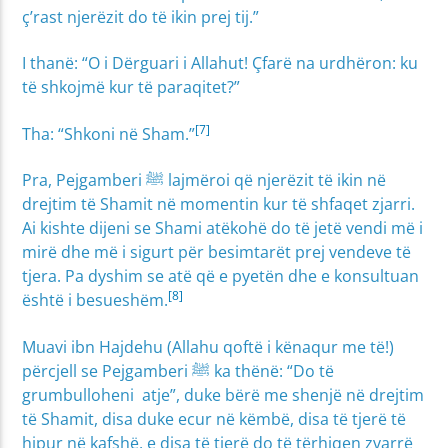
ç’rast njerëzit do të ikin prej tij.”
I thanë: “O i Dërguari i Allahut! Çfarë na urdhëron: ku
të shkojmë kur të paraqitet?”
[7]
Tha: “Shkoni në Sham.”
Pra, Pejgamberi ﷺ lajmëroi që njerëzit të ikin në
drejtim të Shamit në momentin kur të shfaqet zjarri.
Ai kishte dijeni se Shami atëkohë do të jetë vendi më i
mirë dhe më i sigurt për besimtarët prej vendeve të
tjera. Pa dyshim se atë që e pyetën dhe e konsultuan
[8]
është i besueshëm.
Muavi ibn Hajdehu (Allahu qoftë i kënaqur me të!)
përcjell se Pejgamberi ﷺ ka thënë: “Do të
grumbulloheni atje”, duke bërë me shenjë në drejtim
të Shamit, disa duke ecur në këmbë, disa të tjerë të
hipur në kafshë, e disa të tjerë do të tërhiqen zvarrë