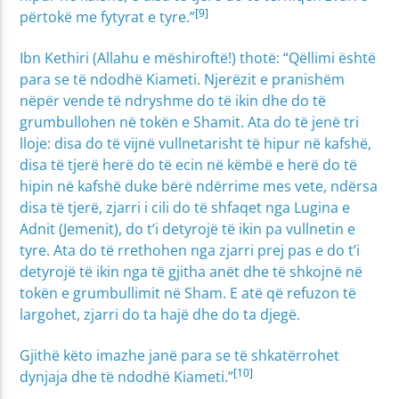
[9]
përtokë me fytyrat e tyre.”
Ibn Kethiri (Allahu e mëshiroftë!) thotë: “Qëllimi është
para se të ndodhë Kiameti. Njerëzit e pranishëm
nëpër vende të ndryshme do të ikin dhe do të
grumbullohen në tokën e Shamit. Ata do të jenë tri
lloje: disa do të vijnë vullnetarisht të hipur në kafshë,
disa të tjerë herë do të ecin në këmbë e herë do të
hipin në kafshë duke bërë ndërrime mes vete, ndërsa
disa të tjerë, zjarri i cili do të shfaqet nga Lugina e
Adnit (Jemenit), do t’i detyrojë të ikin pa vullnetin e
tyre. Ata do të rrethohen nga zjarri prej pas e do t’i
detyrojë të ikin nga të gjitha anët dhe të shkojnë në
tokën e grumbullimit në Sham. E atë që refuzon të
largohet, zjarri do ta hajë dhe do ta djegë.
Gjithë këto imazhe janë para se të shkatërrohet
[10]
dynjaja dhe të ndodhë Kiameti.”