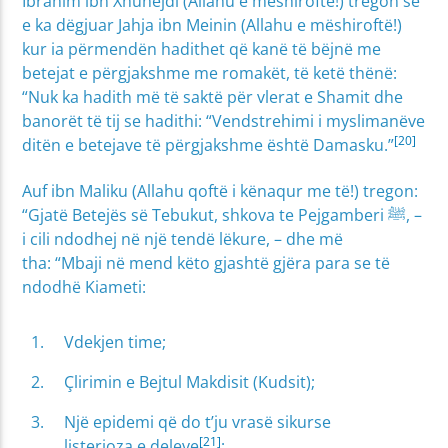
Ibrahim ibn Xhunejdi (Allahu e mëshiroftë!) tregon se
e ka dëgjuar Jahja ibn Meinin (Allahu e mëshiroftë!)
kur ia përmendën hadithet që kanë të bëjnë me
betejat e përgjakshme me romakët, të ketë thënë:
“Nuk ka hadith më të saktë për vlerat e Shamit dhe
banorët të tij se hadithi: “Vendstrehimi i myslimanëve
[20]
ditën e betejave të përgjakshme është Damasku.”
Auf ibn Maliku (Allahu qoftë i kënaqur me të!) tregon:
“Gjatë Betejës së Tebukut, shkova te Pejgamberi ﷺ, –
i cili ndodhej në një tendë lëkure, – dhe më
tha:
“Mbaji në mend këto gjashtë gjëra para se të
ndodhë Kiameti:
Vdekjen time;
Çlirimin e Bejtul Makdisit (Kudsit);
Një epidemi që do t’ju vrasë sikurse
[21]
listerioza e deleve
;