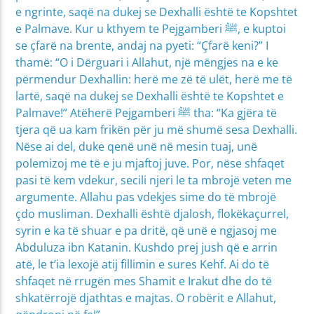
e ngrinte, saqë na dukej se Dexhalli është te Kopshtet
e Palmave. Kur u kthyem te Pejgamberi ﷺ, e kuptoi
se çfarë na brente, andaj na pyeti: “Çfarë keni?” I
thamë: “O i Dërguari i Allahut, një mëngjes na e ke
përmendur Dexhallin: herë me zë të ulët, herë me të
lartë, saqë na dukej se Dexhalli është te Kopshtet e
Palmave!” Atëherë Pejgamberi ﷺ tha: “Ka gjëra të
tjera që ua kam frikën për ju më shumë sesa Dexhalli.
Nëse ai del, duke qenë unë në mesin tuaj, unë
polemizoj me të e ju mjaftoj juve. Por, nëse shfaqet
pasi të kem vdekur, secili njeri le ta mbrojë veten me
argumente. Allahu pas vdekjes sime do të mbrojë
çdo musliman. Dexhalli është djalosh, flokëkaçurrel,
syrin e ka të shuar e pa dritë, që unë e ngjasoj me
Abduluza ibn Katanin. Kushdo prej jush që e arrin
atë, le t’ia lexojë atij fillimin e sures Kehf. Ai do të
shfaqet në rrugën mes Shamit e Irakut dhe do të
shkatërrojë djathtas e majtas. O robërit e Allahut,