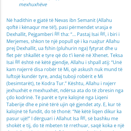
mexhuxhëve
Në hadithin e gjatë të Nevas ibn Semanit (Allahu
qoftë i kënaqur me të!), pasi përmendet vrasja e
Dexhallit, Pejgamberi ﷺ tha: “… Pastaj Isai ﷺ, i biri i
Merjemes, shkon te një popull që i ka ruajtur Allahu
prej Dexhallit, ua fshin (pluhurin nga) fytyrat dhe u
flet për shkallët e tyre që do t’i kenë në Xhenet. Teksa
Isai ﷺ është në këtë gjendje, Allahu i shpall atij: “Unë
kam nxjerrë disa robër të Mi, që askush nuk mund të
luftojë kundër tyre, andaj tuboji robërit e Mi
(besimtarët), te Kodra Tur.” Kështu, Allahu i nxjerr
jexhuxhët e mexhuxhët, ndërsa ata do të zbresin nga
çdo kodrinë. Të parët e tyre kalojnë nga Liqeni
Taberije dhe e pinë tërë ujin që gjendet aty. E, kur të
kalojnë të fundit, do të thonë: “Në këtë liqen dikur ka
pasur ujë!” I dërguari i Allahut Isa ﷺ, së bashku me
shokët e tij, do të mbeten të rrethuar, saqë koka e një