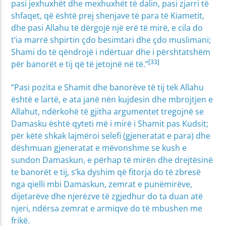
pasi jexhuxhët dhe mexhuxhët të dalin, pasi zjarri të
shfaqet, që është prej shenjave të para të Kiametit,
dhe pasi Allahu të dërgojë një erë të mirë, e cila do
t’ia marrë shpirtin çdo besimtari dhe çdo muslimani;
Shami do të qëndrojë i ndërtuar dhe i përshtatshëm
[33]
për banorët e tij që të jetojnë në të.”
“Pasi pozita e Shamit dhe banorëve të tij tek Allahu
është e lartë, e ata janë nën kujdesin dhe mbrojtjen e
Allahut, ndërkohë të gjitha argumentet tregojnë se
Damasku është qyteti më i mirë i Shamit pas Kudsit;
për këtë shkak lajmëroi selefi (gjeneratat e para) dhe
dëshmuan gjeneratat e mëvonshme se kush e
sundon Damaskun, e përhap të mirën dhe drejtësinë
te banorët e tij, s’ka dyshim që fitorja do të zbresë
nga qielli mbi Damaskun, zemrat e punëmirëve,
dijetarëve dhe njerëzve të zgjedhur do ta duan atë
njeri, ndërsa zemrat e armiqve do të mbushen me
frikë.