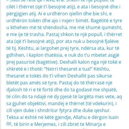
cilët i thërret (që t’i besojnë atij), e ata i besojnë dhe i
përgjigjen atij. Ai e urdhëron qiellin dhe bie shi, e
urdhëron tokën dhe ajo i nxjerr bimët. Bagëtitë e tyre
u kthehen më të shëndosha, me më shumë qumësht,
e me ije të trasha. Pastaj shkon te një popull, i thërret
ata (që t’i besojnë atij), por ata nuk u besojnë fjalëve
të tij. Kështu, ai largohet prej tyre, ndërsa ata, kur të
gdhihen, i kaplon thatësia, e nuk do t’u mbetet asgjë
prej pasurisë (bagëtive). Dexhalli kalon nga një tokë e
shkretë e i thotë: “Nxirri thesaret e tua!” Kështu,
thesaret e tokës do t’i vihen Dexhallit pas sikurse
bletët pas amës së tyre. Pastaj do të thërrasë një
djalosh të ri e të fortë dhe do ta godasë me shpatë,
të cilin do ta ndajë në dy pjesë të largëta mes vete, aq
sa gjuhet objektivi, mandej e thërret (të vdekurin), i
cili vjen duke i shndritur fytyra dhe duke qeshur.
Teksa ai është në këtë gjendje, Allahu e dërgon Isain
ﷺ, të birin e Merjemes, i cili zbret te Minarja e