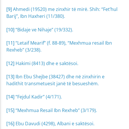
[9]
Ahmedi (19520) me zinxhir të mirë. Shih: “Fet’hul
Barij”, Ibn Haxheri (11/380).
[10]
“Bidaje ve Nihaje” (19/332).
[11]
“Letaif Mearif” (f. 88-89), “Mexhmua resail Ibn
Rexheb” (3/238).
[12]
Hakimi (8413) dhe e saktësoi.
[13]
Ibn Ebu Shejbe (38427) dhe në zinxhirin e
hadithit transmetuesit janë të besueshëm.
[14]
“Fejdul Kadir” (4/171).
[15]
“Mexhmua Resail Ibn Rexheb” (3/179).
[16]
Ebu Davudi (4298), Albani e saktësoi.