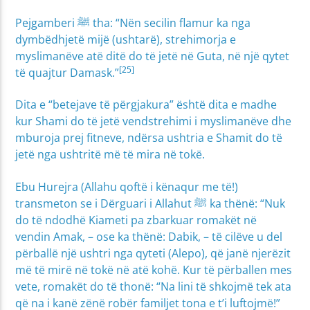
Pejgamberi ﷺ tha: “Nën secilin flamur ka nga
dymbëdhjetë mijë (ushtarë), strehimorja e
myslimanëve atë ditë do të jetë në Guta, në një qytet
[25]
të quajtur Damask.”
Dita e “betejave të përgjakura” është dita e madhe
kur Shami do të jetë vendstrehimi i myslimanëve dhe
mburoja prej fitneve, ndërsa ushtria e Shamit do të
jetë nga ushtritë më të mira në tokë.
Ebu Hurejra (Allahu qoftë i kënaqur me të!)
transmeton se i Dërguari i Allahut ﷺ ka thënë: “Nuk
do të ndodhë Kiameti pa zbarkuar romakët në
vendin Amak, – ose ka thënë: Dabik, – të cilëve u del
përballë një ushtri nga qyteti (Alepo), që janë njerëzit
më të mirë në tokë në atë kohë. Kur të përballen mes
vete, romakët do të thonë: “Na lini të shkojmë tek ata
që na i kanë zënë robër familjet tona e t’i luftojmë!”