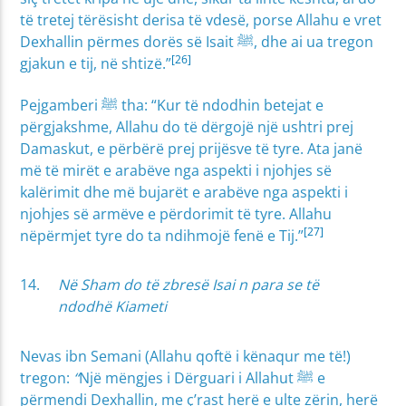
të tretej tërësisht derisa të vdesë, porse Allahu e vret
Dexhallin përmes dorës së Isait ﷺ, dhe ai ua tregon
[26]
gjakun e tij, në shtizë.”
Pejgamberi ﷺ tha: “Kur të ndodhin betejat e
përgjakshme, Allahu do të dërgojë një ushtri prej
Damaskut, e përbërë prej prijësve të tyre. Ata janë
më të mirët e arabëve nga aspekti i njohjes së
kalërimit dhe më bujarët e arabëve nga aspekti i
njohjes së armëve e përdorimit të tyre. Allahu
[27]
nëpërmjet tyre do ta ndihmojë fenë e Tij.”
Në Sham do të zbresë Isai
n
para se të
ndodhë Kiameti
Nevas ibn Semani (Allahu qoftë i kënaqur me të!)
tregon:
“
Një mëngjes i Dërguari i Allahut ﷺ e
përmendi Dexhallin, me ç’rast herë e ulte zërin, herë