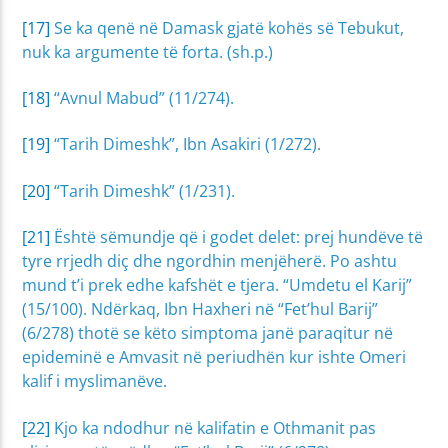
[17]
Se ka qenë në Damask gjatë kohës së Tebukut,
nuk ka argumente të forta. (sh.p.)
[18]
“Avnul Mabud” (11/274).
[19]
“Tarih Dimeshk”, Ibn Asakiri (1/272).
[20]
“Tarih Dimeshk” (1/231).
[21]
Është sëmundje që i godet delet: prej hundëve të
tyre rrjedh diç dhe ngordhin menjëherë. Po ashtu
mund t’i prek edhe kafshët e tjera. “Umdetu el Karij”
(15/100). Ndërkaq, Ibn Haxheri në “Fet’hul Barij”
(6/278) thotë se këto simptoma janë paraqitur në
epideminë e Amvasit në periudhën kur ishte Omeri
kalif i myslimanëve.
[22]
Kjo ka ndodhur në kalifatin e Othmanit pas